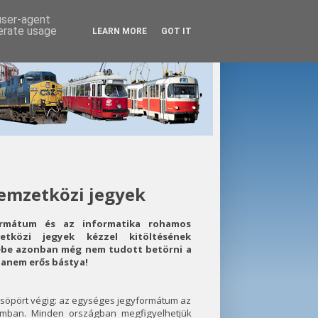
 user-agent
nerate usage
LEARN MORE
GOT IT
nemzetközi jegyek
ormátum és az informatika rohamos
etközi jegyek kézzel kitöltésének
tébe azonban még nem tudott betörni a
hanem erős bástya!
y söpört végig: az egységes jegyformátum az
omban. Minden országban megfigyelhetjük