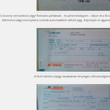
Ez bizony nemzetközi jegy! Releváns példának – és pihenésképpen – álljon itt a Bo
(Németország) viszonylatra osztrák automatából váltott jegy. Képzeljük el ugya
A fenti hálókocsijegy kiadásának tényleges időszükséglete 