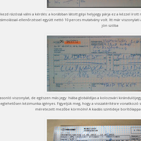
t kezd rázóssá válni a kérdés: a korábban látott gépi helyjegy párja ez a kézzel írot
zámolással-ellenőrzéssel együtt nettó 10 perces mutatvány volt. Itt már viszonylati
jön szóba
asonló viszonylat, de egészen más jegy: hiába globáldíjas a kolozsvári kirándulójegy 
eglehetősen kézimunka-igényes. Figyeljük meg, hogy a visszatérítésre vonatkozó sz
méretezett mezőbe körmölni! A kiadás szintideje borítólappal