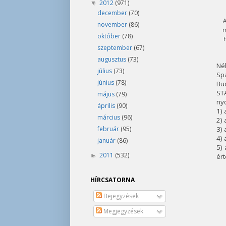
2012
(971)
▼
december
(70)
A
november
(86)
m
október
(78)
h
szeptember
(67)
augusztus
(73)
Néh
július
(73)
Sp
június
(78)
Bud
ST
május
(79)
nyo
április
(90)
1) 
március
(96)
2) 
február
(95)
3) 
4) 
január
(86)
5) 
2011
(532)
►
ért
HÍRCSATORNA
Bejegyzések
Megjegyzések