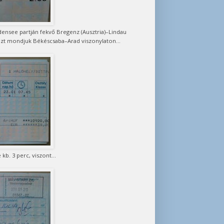
densee partján fekvő Bregenz (Ausztria)–Lindau
nezt mondjuk Békéscsaba–Arad viszonylaton...
kb. 3 perc, viszont...