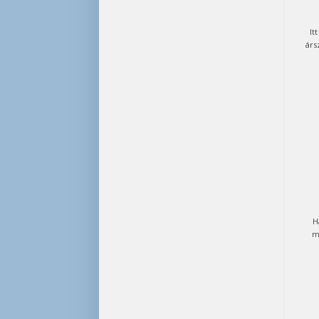
It
árs
H
m