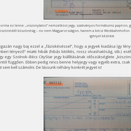
norma ez lenne: „viszonylatos” nemzetközi jegy, szabványos formátumú papíron, gép
öszönéstől köszönésig – no nem Magyarországon, hanem a bécsi Westbahnhofon. Ta
igényel kézírást.
igazán nagy baj ezzel a „fáziskéséssel”, hogy a jegyek kiadása így lén
beri tényező” miatti hibák (hibás kitöltés, rossz olvashatóság, stb.) esé
y egy Szolnok–Bécs CityStar jegy kiállításának időszükséglete „köszön
intól függően. Ebben pedig nincs benne helyjegy vagy egyéb extra, csak 
t sem kell számolni. De lássunk néhány konkrét jegyet is!