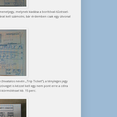
t menetjegy, melynek kiadása a borítóval-tűzéssel-
 árat kell számolni, bár érdemben csak egy útvonal
(hivatalos nevén „Trip Ticket”), a tényleges jegy
öveget is kézzel kell egy nem pont erre a célra
-körmöléssel kb. 15 perc.