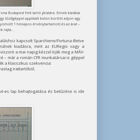
ona Budapest felé tartó járatára. Ennek kiadása
gy tűzőgéppel applikált külön borítót adjon egy
a nyomott 1 hónapos érvénytartamot) és az árat –
 rajta...
laláshoz kapcsolt Sparchiene/Fortuna illetve
kerülnek kiadásra, mint az EURegio vagy a
viszont a mai napig kézzel írják meg a MÁV-
zé – már a román CFR munkatársai is géppel
k a klasszikus szekvencia:
stag irattartóból,
 A4-es lap behajtogatása és betűzése is ide