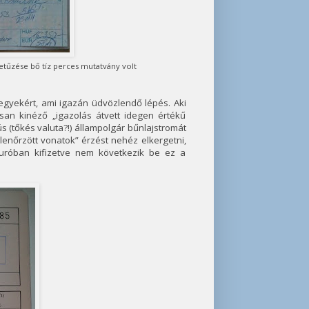
etűzése bő tíz perces mutatvány volt
egyekért, ami igazán üdvözlendő lépés. Aki
san kinéző „igazolás átvett idegen értékű
ús (tőkés valuta?!) állampolgár bűnlajstromát
lenőrzött vonatok” érzést nehéz elkergetni,
uróban kifizetve nem következik be ez a