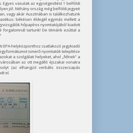
. Egyes vasutak az egységesítést 1 belföldi
lyen jól. Néhány ország még belföldi jegyeit
n, vagy akár Ausztriában is találkozhatunk
kaotikus: békésen éldegél egymás mellett a
egyvizsgálók hőpapíros nyomtatójából kiadott
i forgalomnál tartunk! De témánk ezúttal a
?
rti EPA-helyközponthoz csatlakozó jegykiadó
 jegyformátumot ismerő nyomtatók telepítése
zokat a szolgálati helyeket, ahol „félnek” a
ik városában az ott megálló éjszakai vonatra
osolyt (az elhangzó verbális összecsapás
t el.