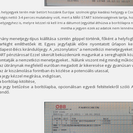
 helyjegyek terén már betört hozzánk Európa: szolnoki gépi kiadású helyjegy a Cor
égis nettó 3-4 perces mutatvány volt, mert a MÁV-START kötelességének tartja, ho
elyjegyhez is, melyre kézzel rá kell írni a dátumot (egyúttal áthúzva a borítólapr
mintha a jegyen ezek az adatok nem lennének
ány menetjegy-típus kiállítása szintén géppel történik, főként a helyfog
arNight említhetőek itt. Egyes jegyfajták előre nyomtatott űrlapon 
apest-Bécs kirándulójegy. A „viszonylatos” a nemzetközi menetjegyeket 
ART pénztárosai! Ezzel sikerült beküzdenünk magunkat a sereghajtók kö
mtatják a nemzetközi menetjegyeket... Nálunk viszont még mindig működi
az útiránynak megfelelő euróban megadott ár kikeresése egy gyanúsan va
az ár kiszámolása forintban és közlése a potenciális utassal,
a jegy kézzel megírása, indigósan,
a borítólap kitöltése,
a jegy betűzése a borítólapba, opcionálisan egyedi feltételekről szóló
endő.