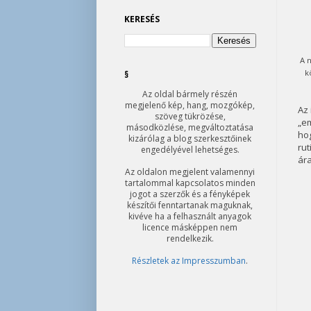
KERESÉS
A 
k
§
Az oldal bármely részén
megjelenő kép, hang, mozgókép,
Az 
szöveg tükrözése,
„em
másodközlése, megváltoztatása
hog
kizárólag a blog szerkesztőinek
rut
engedélyével lehetséges.
ára
Az oldalon megjelent valamennyi
tartalommal kapcsolatos minden
jogot a szerzők és a fényképek
készítői fenntartanak maguknak,
kivéve ha a felhasznált anyagok
licence másképpen nem
rendelkezik.
Részletek az Impresszumban
.