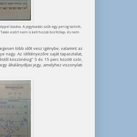
pel kiadva. A jegykiadás szűk egy percig tartott,
lán ezért nem is kell hozzá borítólap, és nem
yegesen több időt vesz igénybe, valamint az
lye nagy. Az időtényezőre saját tapasztalat,
éstől köszönésig” 5 és 15 perc között szór,
egy általánydíjas jegy, amelyhez viszonylati