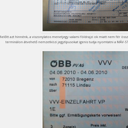
ielőtt azt hinnénk, a viszonylatos menetjegy valami földrajzi ok miatt nem fér össz
terminálon átvehető nemzetközi jegytípusokat igenis tudja nyomtatni a MÁV-S