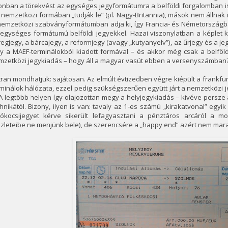
nban a törekvést az egységes jegyformátumra a belföldi forgalomban is
 nemzetközi formában „tudják le” (pl. Nagy-Britannia), mások nem állnak i
nemzetközi szabványformátumban adja ki, így Francia- és Németországba
 egységes formátumú belföldi jegyekkel. Hazai viszonylatban a képlet 
egjegy, a bárcajegy, a reformjegy (avagy „kutyanyelv”), az űrjegy és a j
y a MAEF-terminálokból kiadott formával – és akkor még csak a belföld
mzetközi jegykiadás – hogy áll a magyar vasút ebben a versenyszámban
ran mondhatjuk: sajátosan. Az elmúlt évtizedben végre kiépült a frankfu
minálok hálózata, ezzel pedig szükségszerűen együtt járt a nemzetközi
 A legtöbb helyen így olajozottan megy a helyjegykiadás – kivéve persze a
hnikától. Bizony, ilyen is van: tavaly az 1-es számú „kirakatvonal” egy
lókocsijegyet kérve sikerült lefagyasztani a pénztáros arcáról a m
zleteibe ne menjünk bele), de szerencsére a „happy end” azért nem marad