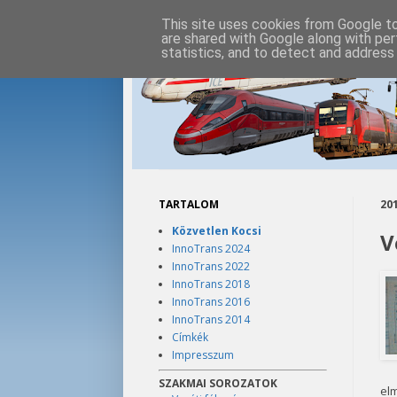
This site uses cookies from Google to 
are shared with Google along with per
statistics, and to detect and address
TARTALOM
201
Közvetlen Kocsi
V
InnoTrans 2024
InnoTrans 2022
InnoTrans 2018
InnoTrans 2016
InnoTrans 2014
Címkék
Impresszum
SZAKMAI SOROZATOK
el