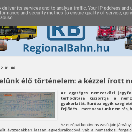
deliver its services and to analyze traffic. Your IP address and
formance and security metrics to ensure quality of service, ge
 abuse.
2. 01. 06.
elünk élő történelem: a kézzel írott 
Az egységes nemzetközi jegyf
térhódítása kiszorítja a nemz
gyakorlatát. Európa egyik szegle
fejlődés... mert vasutunk nem rés, 
Az európai kontinens vasútjain járván
múlt évtizedekben lassan egyeduralkodóvá vált a nemzetközi forgal