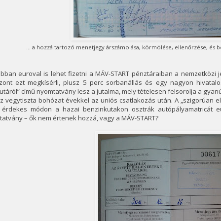
... a hozzá tartozó menetjegy árszámolása, körmölése, ellenőrzése, és b
bban euroval is lehet fizetni a MÁV-START pénztáraiban a nemzetközi j
szont ezt megkísérli, plusz 5 perc sorbanállás és egy nagyon hivatalo
utáról” című nyomtatvány lesz a jutalma, mely tételesen felsorolja a gyan
z vegytiszta bohózat évekkel az uniós csatlakozás után. A „szigorúan el
 érdekes módon a hazai benzinkutakon osztrák autópályamatricát e
tatvány – ők nem értenek hozzá, vagy a MÁV-START?