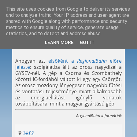
This site uses cookies from Google to deliver its services
and to analyze traffic. Your IP address and user-agent are
shared with Google along with performance and security
metrics to ensure quality of service, generate usage
statistics, and to detect and address abuse.
2012. 08. 06.
LEARN MORE
GOT IT
Ludmilla munkában
Ahogyan azt
elsőként a
RegionalBahn
előre
jelezte
: szolgálatba állt az orosz nagydízel a
GYSEV-nél. A gép a Csorna és Szombathely
közötti IC-fordából váltott ki egy egy Csörgőt.
Az orosz mozdony lényegesen nagyobb fűtési
és vontatási teljesítménye miatt alkalmasabb
az energiaellátást igénylő vonatok
továbbítására, mint a magyar gyártású gép.
RegionalBahn információk
@
14:02