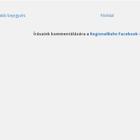
abb bejegyzés
Főoldal
Írásaink kommentálására a
RegionalBahn Facebook-