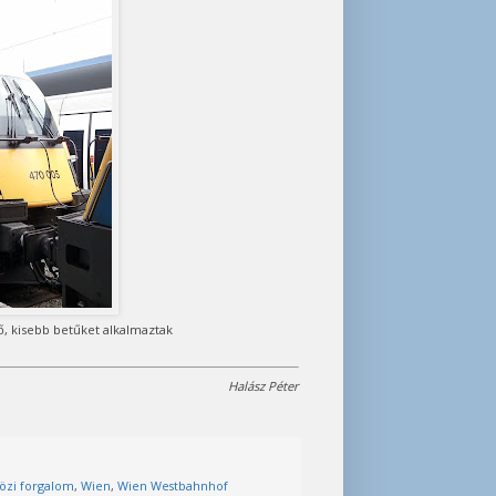
, kisebb betűket alkalmaztak
Halász Péter
zi forgalom
,
Wien
,
Wien Westbahnhof