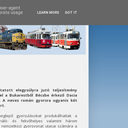
 user-agent
nerate usage
LEARN MORE
GOT IT
atott elegysúlyra jutó teljesítmény
el a Bukarestből Bécsbe érkező Dacia
. A neves román gyorsra ugyanis két
rt.
eglepő gyorsulásokat produkálhattak a
háló- és fekvőhelyes valamint három
ia nemzetközi gyorsvonat utasai számára a