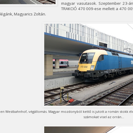
magyar vasutasok. Szeptember 23-án 
TRAKCIÓ 470 009-ese mellett a 470 005-
légánk, Magyarics Zoltán.
en Westbahnhof, végállomás. Magyar mozdonyból kettő is jutott a román stokk élé
számokat visel az orrán…