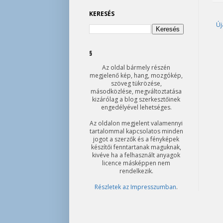
KERESÉS
Új
§
Az oldal bármely részén
megjelenő kép, hang, mozgókép,
szöveg tükrözése,
másodközlése, megváltoztatása
kizárólag a blog szerkesztőinek
engedélyével lehetséges.
Az oldalon megjelent valamennyi
tartalommal kapcsolatos minden
jogot a szerzők és a fényképek
készítői fenntartanak maguknak,
kivéve ha a felhasznált anyagok
licence másképpen nem
rendelkezik.
Részletek az Impresszumban
.