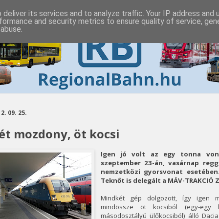
deliver its services and to analyze traffic. Your IP address and
formance and security metrics to ensure quality of service, ge
 abuse.
2. 09. 25.
ét mozdony, öt kocsi
Igen jó volt az egy tonna vont
szeptember 23-án, vasárnap regg
nemzetközi gyorsvonat esetében
Teknőt is delegált a MÁV-TRAKCIÓ Z
Mindkét gép dolgozott, így igen m
mindössze öt kocsiból (egy-egy 
másodosztályú ülőkocsiból) álló Dac