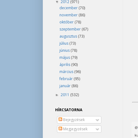
2012
(971)
▼
december
(70)
november
(86)
október
(78)
szeptember
(67)
augusztus
(73)
július
(73)
június
(78)
május
(79)
április
(90)
március
(96)
február
(95)
január
(86)
2011
(532)
►
HÍRCSATORNA
Bejegyzések
Megjegyzések
ku