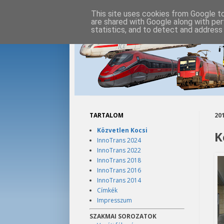
This site uses cookies from Google to 
are shared with Google along with per
statistics, and to detect and address
TARTALOM
201
Közvetlen Kocsi
K
InnoTrans 2024
InnoTrans 2022
InnoTrans 2018
InnoTrans 2016
InnoTrans 2014
Címkék
Impresszum
SZAKMAI SOROZATOK