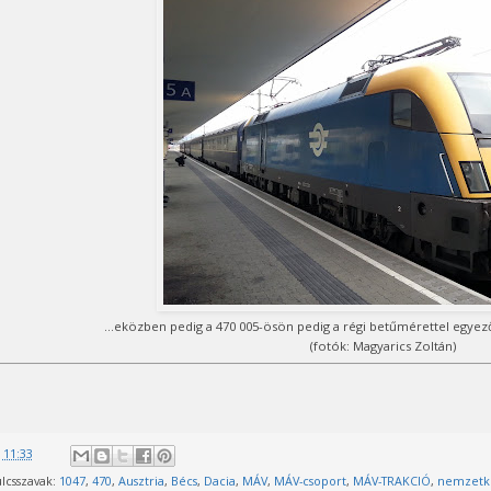
…eközben pedig a 470 005-ösön pedig a régi betűmérettel egyező
(fotók: Magyarics Zoltán)
@
11:33
lcsszavak:
1047
,
470
,
Ausztria
,
Bécs
,
Dacia
,
MÁV
,
MÁV-csoport
,
MÁV-TRAKCIÓ
,
nemzetkö