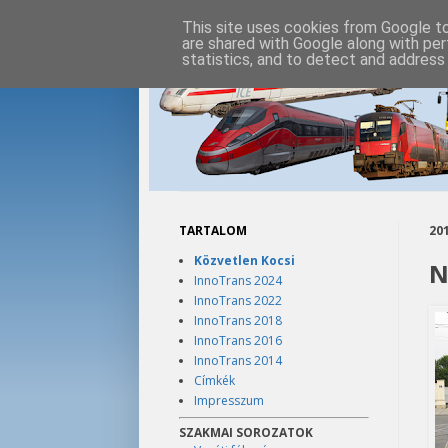
This site uses cookies from Google to 
are shared with Google along with per
statistics, and to detect and address
TARTALOM
201
Közvetlen Kocsi
N
InnoTrans 2024
InnoTrans 2022
InnoTrans 2018
InnoTrans 2016
InnoTrans 2014
Címkék
Impresszum
SZAKMAI SOROZATOK