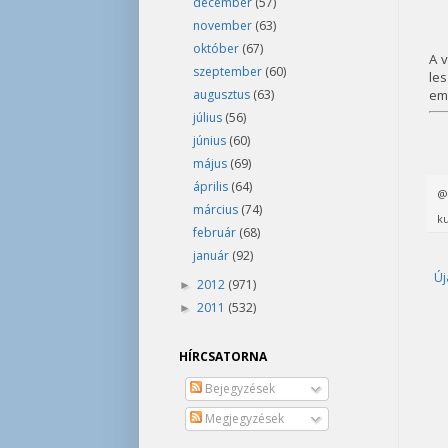
december
(57)
november
(63)
október
(67)
A 
szeptember
(60)
le
augusztus
(63)
emb
július
(56)
június
(60)
május
(69)
április
(64)
március
(74)
ku
február
(68)
január
(92)
Új
2012
(971)
►
2011
(532)
►
HÍRCSATORNA
Bejegyzések
Megjegyzések