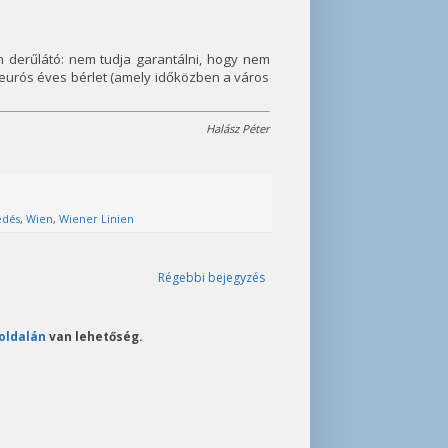
 derűlátó: nem tudja garantálni, hogy nem
eurós éves bérlet (amely időközben a város
Halász Péter
edés
,
Wien
,
Wiener Linien
Régebbi bejegyzés
oldalán
van lehetőség.