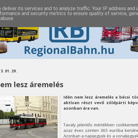
deliver its services and to analyze traffic. Your IP address and
formance and security metrics to ensure quality of service, ge
 abuse.
3. 01. 29.
em lesz áremelés
Idén nem lesz áremelés a bécsi t
aktívan részt vevő zöldpárti képv
azonban ára van.
Tavaly jelentős mértékben csökkentett
azaz éves szinten 365 euróba kerülnek
Azonban a napijegyek és a vonaljegyek