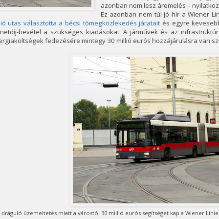
azonban nem lesz áremelés – nyilatkozt
Ez azonban nem túl jó hír a Wiener Li
lió utas választotta a bécsi tömegközlekedés járatait
és egyre kevesebb
netdíj-bevétel a szükséges kiadásokat. A járművek és az infrastrukt
rgiaköltségek fedezésére mintegy 30 millió eurós hozzájárulásra van sz
 dráguló üzemeltetés miatt a várostól 30 millió eurós segítséget kap a Wiener Lini