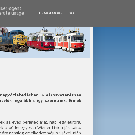
 user-agent
nerate usage
LEARN MORE
GOT IT
ömegközlekedésben. A városvezetésben
iselők legalábbis így szeretnék. Ennek
ék az éves bérletek árát, napi egy euróra,
 a bérletjegyek a Wiener Linien járataira.
 ára némileg emelkedett május 1-jével. Idén