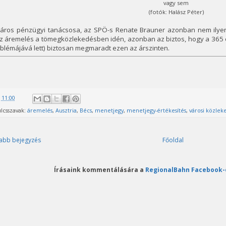
vagy sem
(fotók: Halász Péter)
város pénzügyi tanácsosa, az SPÖ-s Renate Brauner azonban nem ilyen
sz áremelés a tömegközlekedésben idén, azonban az biztos, hogy a 365 
lémájává lett) biztosan megmaradt ezen az árszinten.
@
11:00
lcsszavak:
áremelés
,
Ausztria
,
Bécs
,
menetjegy
,
menetjegy-értékesítés
,
városi közlek
abb bejegyzés
Főoldal
Írásaink kommentálására a
RegionalBahn Facebook-