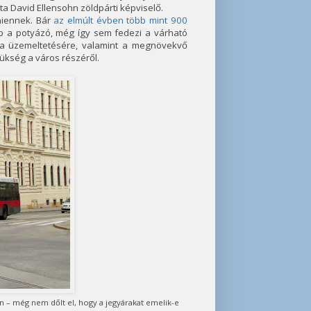
a David Ellensohn zöldpárti képviselő.
niennek. Bár
az elmúlt évben több mint 900
 a potyázó, még így sem fedezi a várható
úra üzemeltetésére, valamint a megnövekvő
ükség a város részéről.
en – még nem dőlt el, hogy a jegyárakat emelik-e