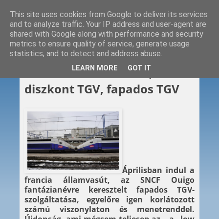
This site uses cookies from Google to deliver its services
and to analyze traffic. Your IP address and user-agent are
shared with Google along with performance and security
metrics to ensure quality of service, generate usage
statistics, and to detect and address abuse.
2013. 02. 20.
LEARN MORE
GOT IT
Francia evolúció: TGV,
diszkont TGV, fapados TGV
Áprilisban indul a
francia államvasút, az SNCF Ouigo
fantázianévre keresztelt fapados TGV-
szolgáltatása, egyelőre igen korlátozott
számú viszonylaton és menetrenddel.