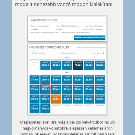
modellt nehezebb vonzó módon kialakítani.
Meglepetés: áprilisra még a párizsi belvárosból induló
hagyományos vonatokra is egészen kellemes áron
válthatunk jegyet, poggyász-felár és zsúfolt belső terű