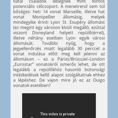
fiatal családok lebegnek mint fontos
potenciális célcsoport. A menetrend sem túl
bőséges: heti 14 vonat Marseille, illetve hat
vonat Montpellier állomásig, melyek
mindegyike érinti Lyon St. Exupéry állomást
(ez megint egy városon kívüli megálló, ezúttal
viszont Disneyland helyett repülőtérrel),
illetve néhány esetben Lyon egyik városi
állomását. További nyűg, hogy a
jegyellenőrzés miatt legalább 30 perccel a
vonat indulása előtt meg kell jelenni az
állomáson – ez a Párizs/Brüsszel–London
„Eurostar” vonatokról ismerős lehet, de ott
legalább a repülőkhöz hasonló biztonsági
intézkedések kellő alapot szolgáltatnak ehhez
a lépéshez. De vajon mire jó ez az Ouigo
vonatok esetében?