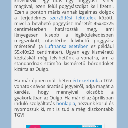
következik: egy utas egy poggyászt vihet
magával, ezen felül poggyászdíjat kell fizetni.
Ezen a ponton máris vannak izgalmas dolgok
a terjedelmes
szerződési feltételek
között,
mivel a bevihető poggyász méretét 45x30x25
centiméterben határozzák meg, ami
lényegesen kisebb a légiközlekedésben
megszokott, utastérbe felvihető poggyász
méreténél (a
Lufthansa esetében
ez például
55x40x23 centiméter). Ugyan egy kisméretű
kézitáskát még felvihetünk a vonatra, ám a
standardnak számító kisméretű bőröndöket
kizárta az Ouigo.
Ha már éppen múlt héten
értekeztünk
a TGV-
vonatok sávos árazású jegyeiről, adja magát a
kérdés, hogy mennyivel olcsóbb a
gyakorlatban az Ouigo. Ha már él az áprilisban
induló szolgáltatás
honlapja
, nézzünk körül és
nyomozzuk ki, mit is tud a még diszkontabb
TGV!