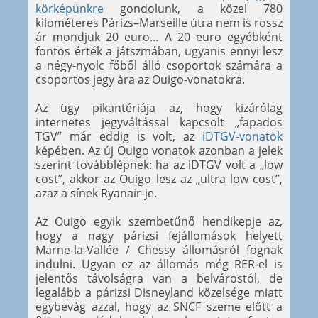
körképünkre
gondolunk, a közel 780
kilométeres Párizs–Marseille útra nem is rossz
ár mondjuk 20 euro... A 20 euro egyébként
fontos érték a játszmában, ugyanis ennyi lesz
a négy-nyolc főből álló csoportok számára a
csoportos jegy ára az Ouigo-vonatokra.
Az ügy pikantériája az, hogy kizárólag
internetes jegyváltással kapcsolt „fapados
TGV” már eddig is volt, az
iDTGV-vonatok
képében. Az új Ouigo vonatok azonban a jelek
szerint továbblépnek: ha az iDTGV volt a „low
cost”, akkor az Ouigo lesz az „ultra low cost”,
azaz a sínek Ryanair-je.
Az Ouigo egyik szembetűnő hendikepje az,
hogy a nagy párizsi fejállomások helyett
Marne-la-Vallée / Chessy állomásról fognak
indulni. Ugyan ez az állomás még RER-el is
jelentős távolságra van a belvárostól, de
legalább a párizsi Disneyland közelsége miatt
egybevág azzal, hogy az SNCF szeme előtt a