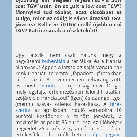
Újdonság, ami mégsem teljesen az – a „low
cost TGV” után jön az „ultra low cost TGV”?
Mennyivel tud többet, azaz olcsóbbat az
Ouigo, mint az eddig is sávos árazású TGV-
járatok? Kell-e az iDTGV mellé újabb olcsó
TGV? Kattintsanak a részletekért!
Úgy látszik, nem csak nálunk megy a
nagyüzemi
buherálás
a tarifákkal és a francia
államvasút éppen a látszólag saját vonatainak
konkurenciát teremtő „fapados” járatokban
lát fantáziát. A novemberben beharangozott,
és most
bemutatott
újdonság neve Ouigo,
mely egyfajta értelmezésben lefordíthatatlan
szójáték, a francia „oui” (igen) és az angol „go”
(menni) szavak ötletes házasítása. A
hírek
szerint
az áprilisban induló vonatokra 10
eurótól kezdődnek a felnőtt jegyárak, a
maximális ár pedig 85 euró lesz. Az ülőhelyek
negyedét 25 eurós vagy annál olcsóbb áron
értékesítik – ha múlt heti
európai jegyár-