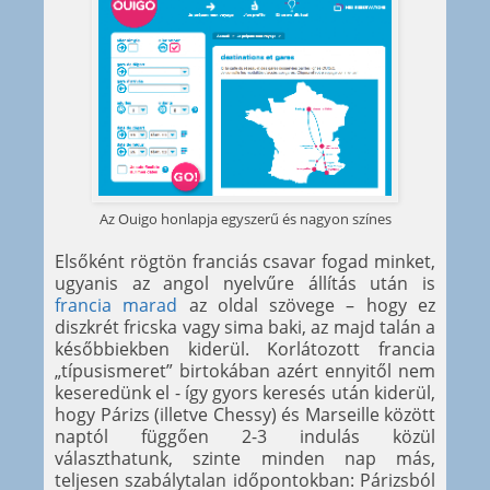
Az Ouigo honlapja egyszerű és nagyon színes
Elsőként rögtön franciás csavar fogad minket,
ugyanis az angol nyelvűre állítás után is
francia marad
az oldal szövege – hogy ez
diszkrét fricska vagy sima baki, az majd talán a
későbbiekben kiderül. Korlátozott francia
„típusismeret” birtokában azért ennyitől nem
keseredünk el - így gyors keresés után kiderül,
hogy Párizs (illetve Chessy) és Marseille között
naptól függően 2-3 indulás közül
választhatunk, szinte minden nap más,
teljesen szabálytalan időpontokban: Párizsból