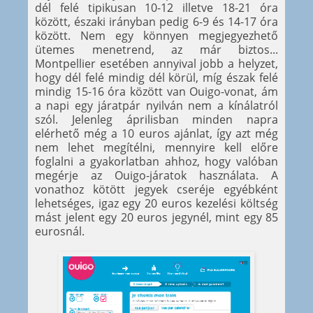
dél felé tipikusan 10-12 illetve 18-21 óra
között, északi irányban pedig 6-9 és 14-17 óra
között. Nem egy könnyen megjegyezhető
ütemes menetrend, az már biztos...
Montpellier esetében annyival jobb a helyzet,
hogy dél felé mindig dél körül, míg észak felé
mindig 15-16 óra között van Ouigo-vonat, ám
a napi egy járatpár nyilván nem a kínálatról
szól. Jelenleg áprilisban minden napra
elérhető még a 10 euros ajánlat, így azt még
nem lehet megítélni, mennyire kell előre
foglalni a gyakorlatban ahhoz, hogy valóban
megérje az Ouigo-járatok használata. A
vonathoz kötött jegyek cseréje egyébként
lehetséges, igaz egy 20 euros kezelési költség
mást jelent egy 20 euros jegynél, mint egy 85
eurosnál.