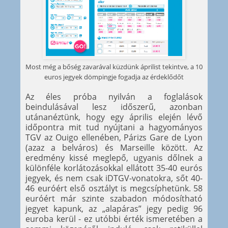
Most még a bőség zavarával küzdünk áprilist tekintve, a 10
euros jegyek dömpingje fogadja az érdeklődőt
Az éles próba nyilván a foglalások
beindulásával lesz időszerű, azonban
utánanéztünk, hogy egy április elején lévő
időpontra mit tud nyújtani a hagyományos
TGV az Ouigo ellenében, Párizs Gare de Lyon
(azaz a belváros) és Marseille között. Az
eredmény kissé meglepő, ugyanis dőlnek a
különféle korlátozásokkal ellátott 35-40 eurós
jegyek, és nem csak iDTGV-vonatokra, sőt 40-
46 euróért első osztályt is megcsíphetünk. 58
euróért már szinte szabadon módosítható
jegyet kapunk, az „alapáras” jegy pedig 96
euroba kerül - ez utóbbi érték ismeretében a