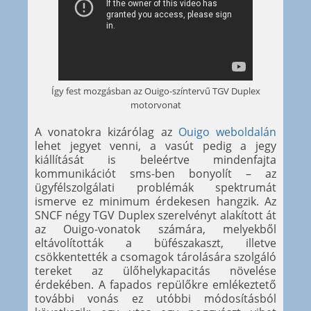
Így fest mozgásban az Ouigo-színtervű TGV Duplex
motorvonat
A vonatokra kizárólag az
Ouigo weboldalán
lehet jegyet venni, a vasút pedig a jegy
kiállítását is beleértve mindenfajta
kommunikációt sms-ben bonyolít – az
ügyfélszolgálati problémák spektrumát
ismerve ez minimum érdekesen hangzik. Az
SNCF négy TGV Duplex szerelvényt alakított át
az Ouigo-vonatok számára, melyekből
eltávolították a büfészakaszt, illetve
csökkentették a csomagok tárolására szolgáló
tereket az ülőhelykapacitás növelése
érdekében. A fapados repülőkre emlékeztető
további vonás ez utóbbi módosításból