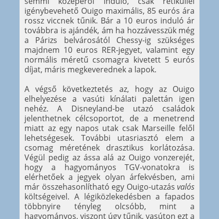
semmi közepéről induló, csak retiküllel
igénybevehető Ouigo maximális, 85 eurós ára
rossz viccnek tűnik. Bár a 10 euros induló ár
továbbra is ajándék, ám ha hozzávesszük még
a Párizs belvárosától Chessy-ig szükséges
majdnem 10 euros RER-jegyet, valamint egy
normális méretű csomagra kivetett 5 eurós
díjat, máris megkeverednek a lapok.
A végső következtetés az, hogy az Ouigo
elhelyezése a vasúti kínálati palettán igen
nehéz. A Disneyland-be utazó családok
jelenthetnek célcsoportot, de a menetrend
miatt az egy napos utak csak Marseille felől
lehetségesek. További utasriasztó elem a
csomag méretének drasztikus korlátozása.
Végül pedig az ássa alá az Ouigo vonzerejét,
hogy a hagyományos TGV-vonatokra is
elérhetőek a jegyek olyan árfekvésben, ami
már összehasonlítható egy Ouigo-utazás
valós
költségeivel. A légiközlekedésben a fapados
többnyire tényleg olcsóbb, mint a
hagyományos, viszont úgy tűnik, vasúton ezt a