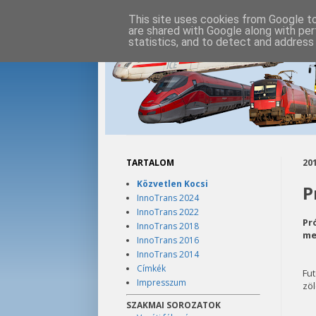
This site uses cookies from Google to 
are shared with Google along with per
statistics, and to detect and address
TARTALOM
201
Közvetlen Kocsi
P
InnoTrans 2024
InnoTrans 2022
Pr
InnoTrans 2018
me
InnoTrans 2016
InnoTrans 2014
Címkék
Fut
Impresszum
zöl
SZAKMAI SOROZATOK