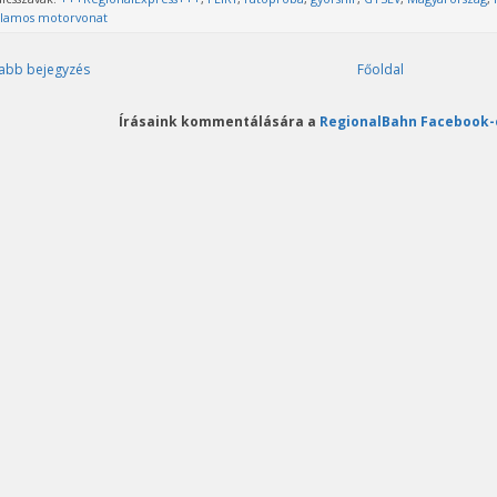
llamos motorvonat
abb bejegyzés
Főoldal
Írásaink kommentálására a
RegionalBahn Facebook-