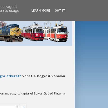
 user-agent
nerate usage
LEARN MORE
GOT IT
gra érkezett
vonat a hegyesi vonalon
on mozog, itt kapta el Bokor Győző Péter a