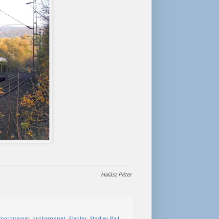
Halász Péter
motorvonat
,
próbamenet
,
Stadler
,
Stadler Rail
,