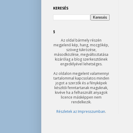
KERESÉS
§
Az oldal bármely részén
megjelenő kép, hang, mozgókép,
szöveg tükrözése,
másodközlése, megváltoztatása
kizárólag a blog szerkesztőinek
engedélyével lehetséges.
Az oldalon megjelent valamennyi
tartalommal kapcsolatos minden
jogot a szerzők és a fényképek
készítői fenntartanak maguknak,
kivéve ha a felhasznált anyagok
licence másképpen nem
rendelkezik.
Részletek az Impresszumban
.