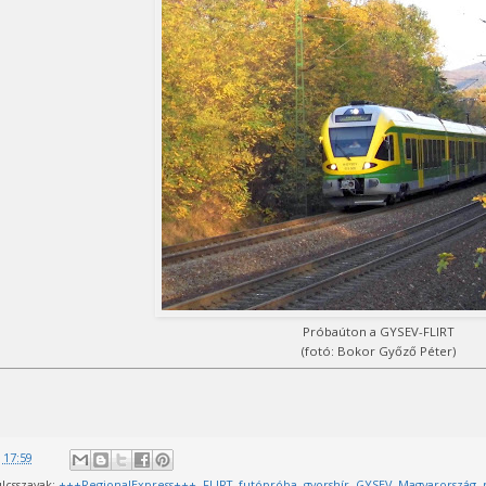
Próbaúton a GYSEV-FLIRT
(fotó: Bokor Győző Péter)
@
17:59
lcsszavak:
+++RegionalExpress+++
,
FLIRT
,
futópróba
,
gyorshír
,
GYSEV
,
Magyarország
,