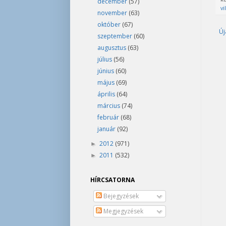
december
(57)
vi
november
(63)
október
(67)
Új
szeptember
(60)
augusztus
(63)
július
(56)
június
(60)
május
(69)
április
(64)
március
(74)
február
(68)
január
(92)
2012
(971)
►
2011
(532)
►
HÍRCSATORNA
Bejegyzések
Megjegyzések