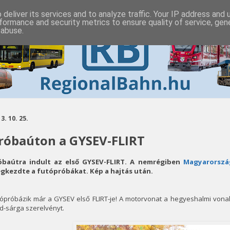
deliver its services and to analyze traffic. Your IP address and
formance and security metrics to ensure quality of service, ge
 abuse.
3. 10. 25.
róbaúton a GYSEV-FLIRT
óbaútra indult az első GYSEV-FLIRT. A nemrégiben
Magyarorszá
gkezdte a futópróbákat. Kép a hajtás után.
ópróbázik már a GYSEV első FLIRT-je! A motorvonat a hegyeshalmi vonal
d-sárga szerelvényt.