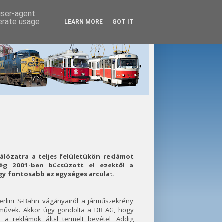
 user-agent
nerate usage
LEARN MORE
GOT IT
álózatra a teljes felületükön reklámot
ég 2001-ben búcsúzott el ezektől a
ogy fontosabb az egységes arculat.
erlini S-Bahn vágányairól a járműszekrény
járművek. Akkor úgy gondolta a DB AG, hogy
 a reklámok által termelt bevétel. Addig