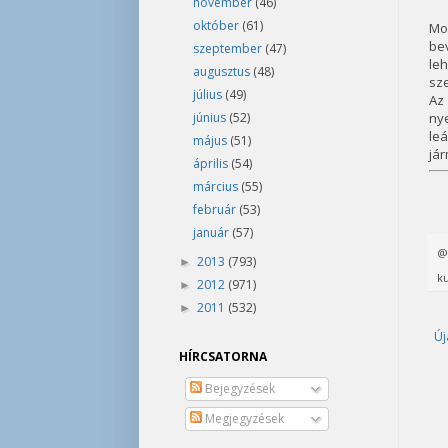
november
(46)
október
(61)
Mo
bev
szeptember
(47)
leh
augusztus
(48)
sze
július
(49)
Az
június
(52)
ny
leá
május
(51)
já
április
(54)
március
(55)
február
(53)
január
(57)
2013
(793)
►
ku
2012
(971)
►
2011
(532)
►
Új
HÍRCSATORNA
Bejegyzések
Megjegyzések