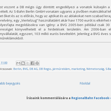
st viszont a DB mégis úgy döntött: engedélyezi a vonatok külsején a 
ételt. Az S-Bahn Berlin GmbH vonatain ugyanis a jövőben matricákkal le
et őket és az is előírás, hogy az ajtókat és az ablakokat nem szabad lera
relvény, egy „Viertelzug” használatáért akár havi 1700 eurót is elkérhet
 ilyesfajta megoldásokra van igény: a BVG 2005-ben például csak 30 mi
ereséget könyvelhetett el a hirdetések területén. Ám 2006-ban 
nyvállalatát, egyszeri, 103 millió eurós bevételért. Jelenleg a BVG éves 
rműreklámokból.
@
11:00
lcsszavak:
Berlin
,
BVG
,
DB AG
,
DB Regio
,
járműreklám
,
marketing
,
Németország
,
S-B
abb bejegyzés
Főoldal
Írásaink kommentálására a
RegionalBahn Facebook-