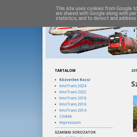
This site uses cookies from Google to 
are shared with Google along with per
statistics, and to detect and address
TARTALOM
201
Közvetlen Kocsi
S
InnoTrans 2024
InnoTrans 2022
InnoTrans 2018
InnoTrans 2016
InnoTrans 2014
Címkék
Impresszum
SZAKMAI SOROZATOK