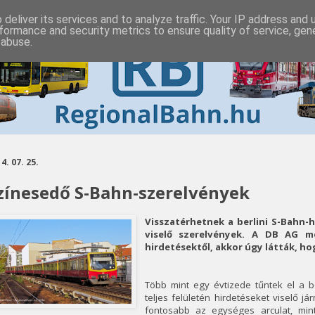
deliver its services and to analyze traffic. Your IP address and
formance and security metrics to ensure quality of service, ge
 abuse.
4. 07. 25.
zínesedő S-Bahn-szerelvények
Visszatérhetnek a berlini S-Bahn-h
viselő szerelvények. A DB AG m
hirdetésektől, akkor úgy látták, h
Több mint egy évtizede tűntek el a b
teljes felületén hirdetéseket viselő 
fontosabb az egységes arculat, mint