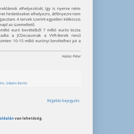
reklámok elhelyezését, így is nyerve némi
het hirdetéseket elhelyezni, átfényezni nem
gasztani. A tervek szerint egyetlen kétkocsis
 majd az üzemeltető.
llió euró bevételből 7 millió eurós tiszta
eladta a JCDecauxnak a VVR-Berek nevű
szinten 10-15 millió eurónyi bevételhez jut a
Halász Péter
ahn
,
S-Bahn Berlin
Régebbi bejegyzés
oldalán
van lehetőség.