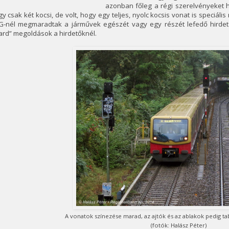
azonban főleg a régi szerelvényeket h
y csak két kocsi, de volt, hogy egy teljes, nyolc kocsis vonat is speciális
G-nél megmaradtak a járművek egészét vagy egy részét lefedő hirdeté
rd” megoldások a hirdetőknél.
A vonatok színezése marad, az ajtók és az ablakok pedig t
(fotók: Halász Péter)