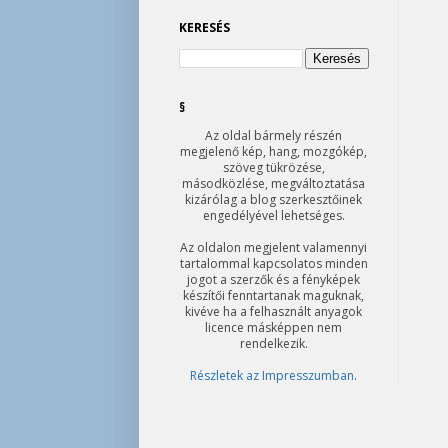
KERESÉS
§
Az oldal bármely részén
megjelenő kép, hang, mozgókép,
szöveg tükrözése,
másodközlése, megváltoztatása
kizárólag a blog szerkesztőinek
engedélyével lehetséges.
Az oldalon megjelent valamennyi
tartalommal kapcsolatos minden
jogot a szerzők és a fényképek
készítői fenntartanak maguknak,
kivéve ha a felhasznált anyagok
licence másképpen nem
rendelkezik.
Részletek az Impresszumban
.