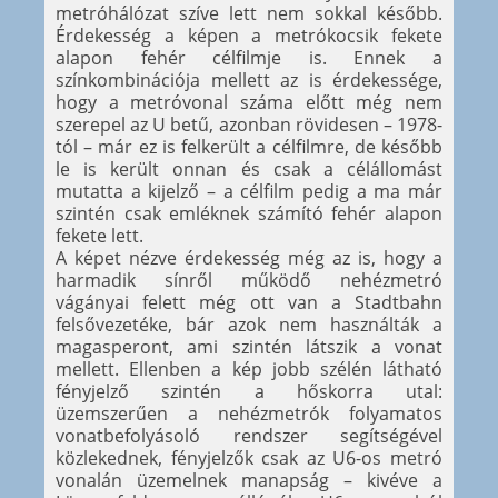
metróhálózat szíve lett nem sokkal később.
Érdekesség a képen a metrókocsik fekete
alapon fehér célfilmje is. Ennek a
színkombinációja mellett az is érdekessége,
hogy a metróvonal száma előtt még nem
szerepel az U betű, azonban rövidesen – 1978-
tól – már ez is felkerült a célfilmre, de később
le is került onnan és csak a célállomást
mutatta a kijelző – a célfilm pedig a ma már
szintén csak emléknek számító fehér alapon
fekete lett.
A képet nézve érdekesség még az is, hogy a
harmadik sínről működő nehézmetró
vágányai felett még ott van a Stadtbahn
felsővezetéke, bár azok nem használták a
magasperont, ami szintén látszik a vonat
mellett. Ellenben a kép jobb szélén látható
fényjelző szintén a hőskorra utal:
üzemszerűen a nehézmetrók folyamatos
vonatbefolyásoló rendszer segítségével
közlekednek, fényjelzők csak az U6-os metró
vonalán üzemelnek manapság – kivéve a