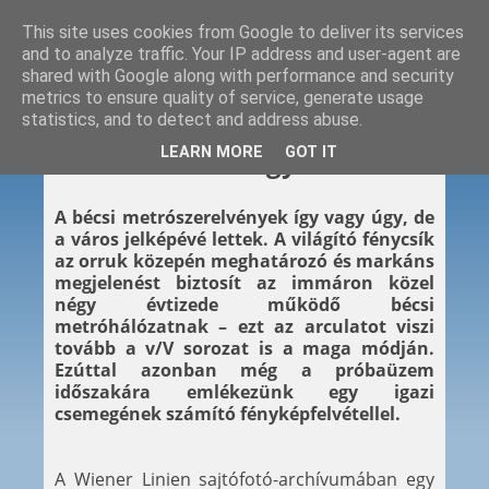
This site uses cookies from Google to deliver its services
and to analyze traffic. Your IP address and user-agent are
shared with Google along with performance and security
metrics to ensure quality of service, generate usage
statistics, and to detect and address abuse.
2014. 11. 07.
LEARN MORE
GOT IT
Próbaüzem a négyes metrón
A bécsi metrószerelvények így vagy úgy, de
a város jelképévé lettek. A világító fénycsík
az orruk közepén meghatározó és markáns
megjelenést biztosít az immáron közel
négy évtizede működő bécsi
metróhálózatnak – ezt az arculatot viszi
tovább a v/V sorozat is a maga módján.
Ezúttal azonban még a próbaüzem
időszakára emlékezünk egy igazi
csemegének számító fényképfelvétellel.
A Wiener Linien sajtófotó-archívumában egy