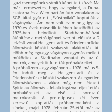
igazi csemegének számító képet tett közzé. Ma
már természetes, hogy az egykori, a Duna-
csatorna és a Wien partján futó vonalakon az
SGP által gyártott „Ezüstnyilak” koptatják a
vágányokat. Ám nem volt ez mindig így: az
1970-es évek második felében kezdődött az
1925-ben beindított Stadtbahn-hálózat
átépítése a metró igényei szerint: először a D
jelzésű vonal Heiligenstadt és Friedensbrücke
állomások közötti szakaszát alakították át:
előbb még egy-egy vágányon egymás mellett
működtek a Stadtbahn vonatai és az új
metrók, amelyek itt futották próbaköreiket.
A próbaüzem – egy vágányon – 1976. május 5-
én indult meg a Heiligenstadt és a
Friedensbrücke közötti szakaszon. Az egyetlen
állomásközben – akkor még nem létezett
Spittelau állomás – fel-alá ingázva teljesítették
próbaköreiket az első U sorozatú
metrókocsik. A prototípusok két éven
keresztül koptatták próbamenetként a
síneket, majd 1978. február 25-étől már az