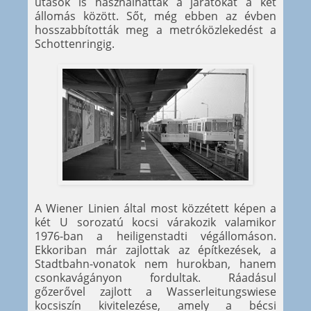
utasok is használhatták a járatokat a két
állomás között. Sőt, még ebben az évben
hosszabbították meg a metróközlekedést a
Schottenringig.
A Wiener Linien által most közzétett képen a
két U sorozatú kocsi várakozik valamikor
1976-ban a heiligenstadti végállomáson.
Ekkoriban már zajlottak az építkezések, a
Stadtbahn-vonatok nem hurokban, hanem
csonkavágányon fordultak. Ráadásul
gőzerővel zajlott a Wasserleitungswiese
kocsiszín kivitelezése, amely a bécsi