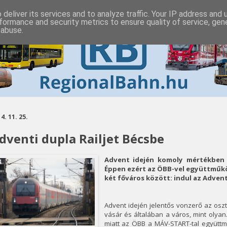
deliver its services and to analyze traffic. Your IP address and
formance and security metrics to ensure quality of service, ge
 abuse.
4. 11. 25.
dventi dupla Railjet Bécsbe
Advent idején komoly mértékben 
Éppen ezért az ÖBB-vel együttműköd
két főváros között: indul az Advent E
Advent idején jelentős vonzerő az os
vásár és általában a város, mint olya
miatt az ÖBB a MÁV-START-tal együttmű