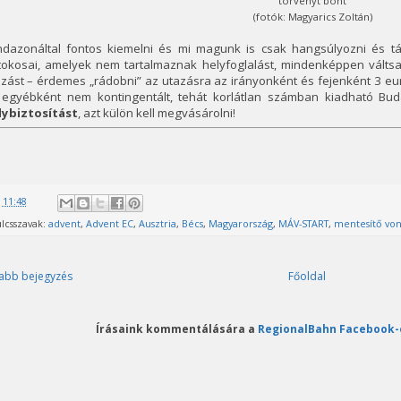
törvényt bont
(fotók: Magyarics Zoltán)
ndazonáltal fontos kiemelni és mi magunk is csak hangsúlyozni és tá
rtokosai, amelyek nem tartalmaznak helyfoglalást, mindenképpen váltsa
zást – érdemes „rádobni” az utazásra az irányonként és fejenként 3 eur
 egyébként nem kontingentált, tehát korlátlan számban kiadható Bu
lybiztosítást
, azt külön kell megvásárolni!
@
11:48
lcsszavak:
advent
,
Advent EC
,
Ausztria
,
Bécs
,
Magyarország
,
MÁV-START
,
mentesítő von
abb bejegyzés
Főoldal
Írásaink kommentálására a
RegionalBahn Facebook-