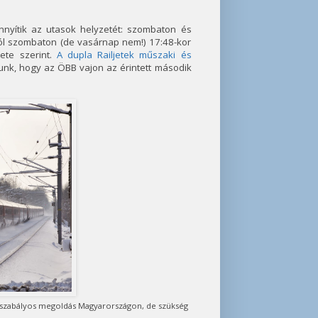
nnyítik az utasok helyzetét: szombaton és
ól szombaton (de vasárnap nem!) 17:48-kor
ete szerint.
A dupla Railjetek műszaki és
yunk, hogy az ÖBB vajon az érintett második
 szabályos megoldás Magyarországon, de szükség