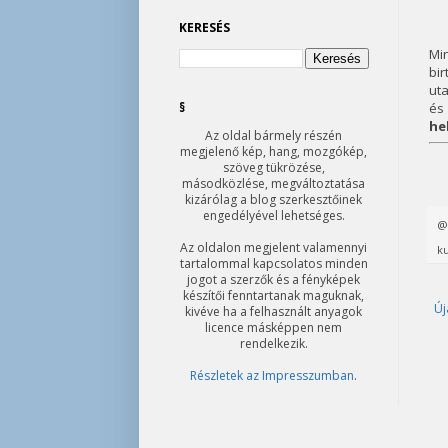
KERESÉS
Mi
bi
uta
§
és
he
Az oldal bármely részén
megjelenő kép, hang, mozgókép,
szöveg tükrözése,
másodközlése, megváltoztatása
kizárólag a blog szerkesztőinek
engedélyével lehetséges.
Az oldalon megjelent valamennyi
ku
tartalommal kapcsolatos minden
jogot a szerzők és a fényképek
készítői fenntartanak maguknak,
Új
kivéve ha a felhasznált anyagok
licence másképpen nem
rendelkezik.
Részletek az Impresszumban
.