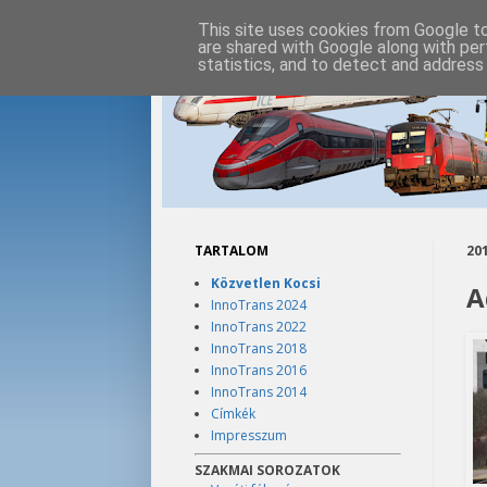
This site uses cookies from Google to 
are shared with Google along with per
statistics, and to detect and address
TARTALOM
201
Közvetlen Kocsi
A
InnoTrans 2024
InnoTrans 2022
InnoTrans 2018
InnoTrans 2016
InnoTrans 2014
Címkék
Impresszum
SZAKMAI SOROZATOK