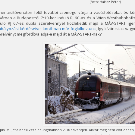
(fotó: Halász Péter)
mentesítővonaton felül további csemege várja a vasútfotósokat és kö
sárnap a Budapestről 7:10-kor induló RJ 60-as és a Wien Westbahnhofr
duló RJ 67-es dupla szerelvénnyel közlekedik majd a MÁV-START ígér
abályozási kérdéseivel korábban már foglalkoztunk
, így kíváncsiak vag
relvényt megfordítva adja-e majd át a MÁV-START-nak?
pla Railjet a bécsi Verbindungsbahnon 2010 adventjén. Akkor még nem volt éppen