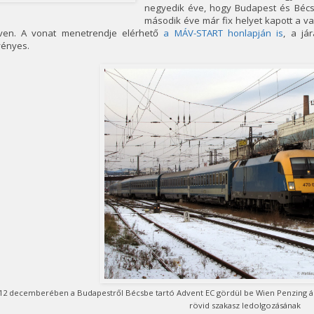
negyedik éve, hogy Budapest és Bécs 
második éve már fix helyet kapott a v
ven. A vonat menetrendje elérhető
a MÁV-START honlapján is
, a já
vényes.
12 decemberében a Budapestről Bécsbe tartó Advent EC gördül be Wien Penzing ál
rövid szakasz ledolgozásának