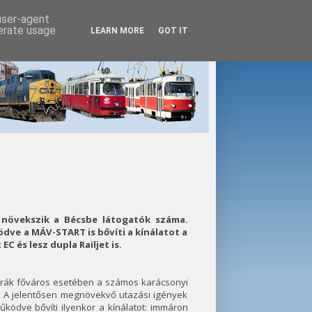
 user-agent
nerate usage
LEARN MORE
GOT IT
növekszik a Bécsbe látogatók száma.
ve a MÁV-START is bővíti a kínálatot a
C és lesz dupla Railjet is.
ztrák főváros esetében a számos karácsonyi
n. A jelentősen megnövekvő utazási igények
ködve bővíti ilyenkor a kínálatot: immáron