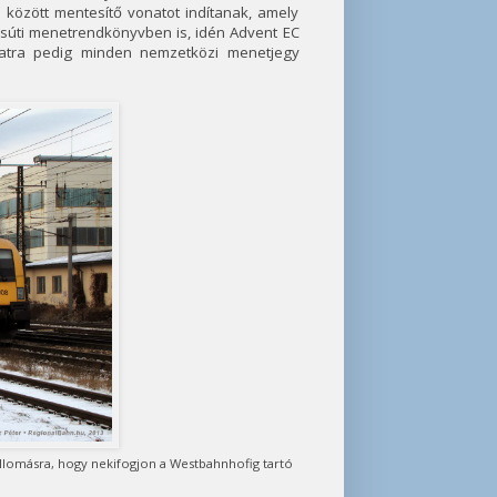
között mentesítő vonatot indítanak, amely
asúti menetrendkönyvben is, idén Advent EC
ratra pedig minden nemzetközi menetjegy
lomásra, hogy nekifogjon a Westbahnhofig tartó