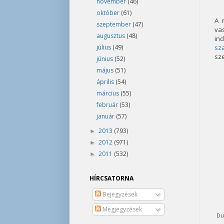
november
(46)
október
(61)
A 
szeptember
(47)
va
augusztus
(48)
in
július
(49)
sz
sze
június
(52)
május
(51)
április
(54)
március
(55)
február
(53)
január
(57)
2013
(793)
►
2012
(971)
►
2011
(532)
►
HÍRCSATORNA
Bejegyzések
Megjegyzések
Du