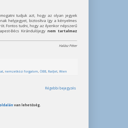
mogatni tudjuk azt, hogy az olyan jegyek
nak helyjegyet, biztosítva így a kényelmes
ót. Fontos tudni, hogy az ilyenkor népszerű
dapest-Bécs Kirándulójegy
nem tartalmaz
Halász Péter
at
,
nemzetközi forgalom
,
ÖBB
,
RailJet
,
Wien
Régebbi bejegyzés
oldalán
van lehetőség.