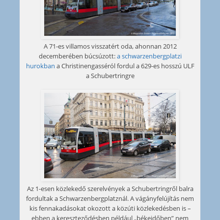
A 71-es villamos visszatért oda, ahonnan 2012
decemberében búcsúzott:
a schwarzenbergplatzi
hurokban
a Christinengasséról fordul a 629-es hosszú ULF
a Schubertringre
Az 1-esen közlekedő szerelvények a Schubertringről balra
fordultak a Schwarzenbergplatznál. A vágányfelújítás nem
kis fennakadásokat okozott a közúti közlekedésben is –
ebben a kereszteződésben például „békeidőben” nem