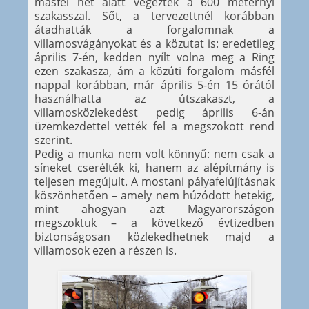
másfél hét alatt végeztek a 600 méternyi
szakasszal. Sőt, a tervezettnél korábban
átadhatták a forgalomnak a
villamosvágányokat és a közutat is: eredetileg
április 7-én, kedden nyílt volna meg a Ring
ezen szakasza, ám a közúti forgalom másfél
nappal korábban, már április 5-én 15 órától
használhatta az útszakaszt, a
villamosközlekedést pedig április 6-án
üzemkezdettel vették fel a megszokott rend
szerint.
Pedig a munka nem volt könnyű: nem csak a
síneket cserélték ki, hanem az alépítmány is
teljesen megújult. A mostani pályafelújításnak
köszönhetően – amely nem húzódott hetekig,
mint ahogyan azt Magyarországon
megszoktuk – a következő évtizedben
biztonságosan közlekedhetnek majd a
villamosok ezen a részen is.