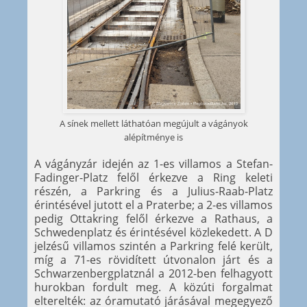
A sínek mellett láthatóan megújult a vágányok
alépítménye is
A vágányzár idején az 1-es villamos a Stefan-
Fadinger-Platz felől érkezve a Ring keleti
részén, a Parkring és a Julius-Raab-Platz
érintésével jutott el a Praterbe; a 2-es villamos
pedig Ottakring felől érkezve a Rathaus, a
Schwedenplatz és érintésével közlekedett. A D
jelzésű villamos szintén a Parkring felé került,
míg a 71-es rövidített útvonalon járt és a
Schwarzenbergplatznál a 2012-ben felhagyott
hurokban fordult meg. A közúti forgalmat
elterelték: az óramutató járásával megegyező