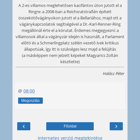
A 2-es villamos meglehetősen kacifántos úton jutott el a
Ringre: a 2008-ban a Reichsratstraßén épített
összekötővágányokon jutott el a Bellariához, majd ott a
vágánykapcsolatok segítségével a Dr.-Karl-Renner-Ring
megállónál érte el a körutat. Érdemes megjegyezni: a
villamosok által a vágányzár idején is használt, a Parlament
előtti és a Schmerlingplatz szélén vezető ívek kritikus
állapotúak, így itt is szükséges lesz majd a felújítás
(a másképpen nem jelzett képeket Magyarics Zoltán
készítette)
Halász Péter
@
08:00
Megosztás
‹
›
Főoldal
Internetes verzió megtekintése