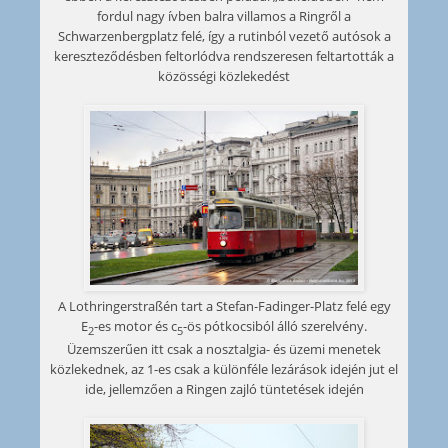
fordul nagy ívben balra villamos a Ringről a
Schwarzenbergplatz felé, így a rutinból vezető autósok a
kereszteződésben feltorlódva rendszeresen feltartották a
közösségi közlekedést
A Lothringerstraßén tart a Stefan-Fadinger-Platz felé egy
E
-es motor és c
-ös pótkocsiból álló szerelvény.
2
5
Üzemszerűen itt csak a nosztalgia- és üzemi menetek
közlekednek, az 1-es csak a különféle lezárások idején jut el
ide, jellemzően a Ringen zajló tüntetések idején