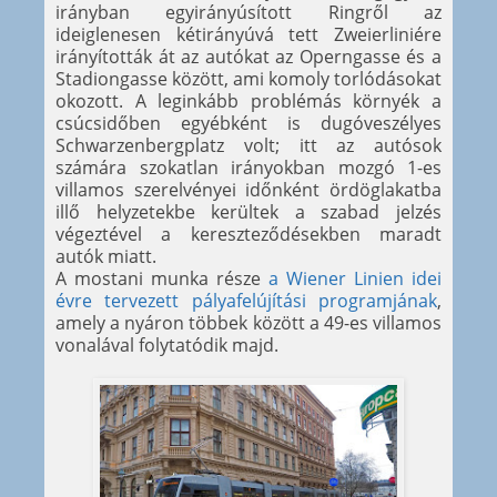
irányban egyirányúsított Ringről az
ideiglenesen kétirányúvá tett Zweierliniére
irányították át az autókat az Operngasse és a
Stadiongasse között, ami komoly torlódásokat
okozott. A leginkább problémás környék a
csúcsidőben egyébként is dugóveszélyes
Schwarzenbergplatz volt; itt az autósok
számára szokatlan irányokban mozgó 1-es
villamos szerelvényei időnként ördöglakatba
illő helyzetekbe kerültek a szabad jelzés
végeztével a kereszteződésekben maradt
autók miatt.
A mostani munka része
a Wiener Linien idei
évre tervezett pályafelújítási programjának
,
amely a nyáron többek között a 49-es villamos
vonalával folytatódik majd.