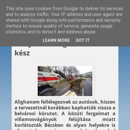
This site uses cookies from Google to deliver its services
and to analyze traffic. Your IP address and user-agent are
shared with Google along with performance and security
metrics to ensure quality of service, generate usage
statistics, and to detect and address abuse.
2015. 04. 08.
LEARN MORE
GOT IT
Felújítás a Ringen – előbb lett
kész
Alighanem fellélegeznek az autósok, hiszen
a tervezettnél korábban kaphatták vissza a
belvárosi körutat. A közúti forgalmat a
villamosvágányok felújítása miatt
korlátozták Bécsben és olyan helyekre is