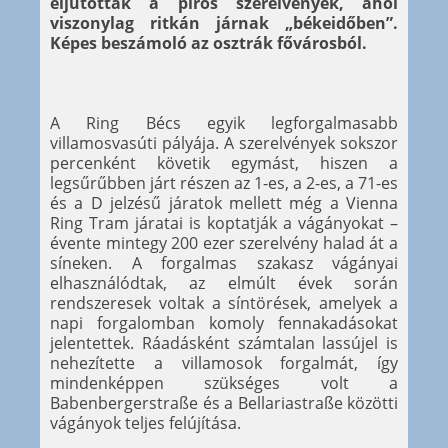
eljutottak a piros szerelvények, ahol
viszonylag ritkán járnak „békeidőben”.
Képes beszámoló az osztrák fővárosból.
A Ring Bécs egyik legforgalmasabb
villamosvasúti pályája. A szerelvények sokszor
percenként követik egymást, hiszen a
legsűrűbben járt részen az 1-es, a 2-es, a 71-es
és a D jelzésű járatok mellett még a Vienna
Ring Tram járatai is koptatják a vágányokat –
évente mintegy 200 ezer szerelvény halad át a
síneken. A forgalmas szakasz vágányai
elhasználódtak, az elmúlt évek során
rendszeresek voltak a síntörések, amelyek a
napi forgalomban komoly fennakadásokat
jelentettek. Ráadásként számtalan lassújel is
nehezítette a villamosok forgalmát, így
mindenképpen szükséges volt a
Babenbergerstraße és a Bellariastraße közötti
vágányok teljes felújítása.