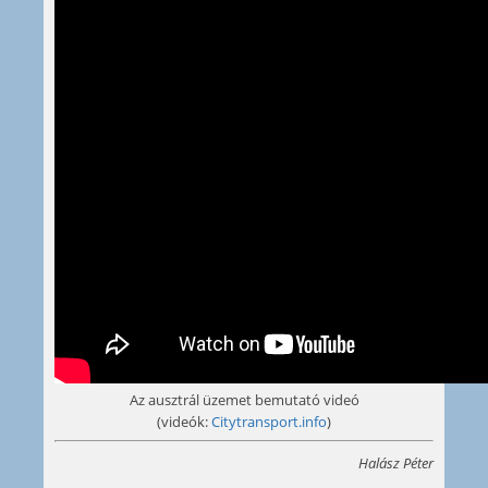
Az ausztrál üzemet bemutató videó
(videók:
Citytransport.info
)
Halász Péter