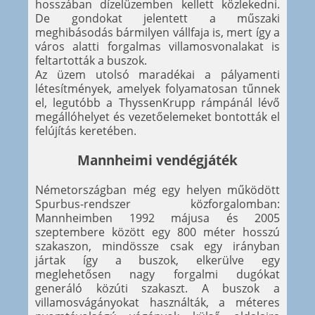
hosszában dízelüzemben kellett közlekedni.
De gondokat jelentett a műszaki
meghibásodás bármilyen vállfaja is, mert így a
város alatti forgalmas villamosvonalakat is
feltartották a buszok.
Az üzem utolsó maradékai a pályamenti
létesítmények, amelyek folyamatosan tűnnek
el, legutóbb a ThyssenKrupp rámpánál lévő
megállóhelyet és vezetőelemeket bontották el
felújítás keretében.
Mannheimi vendégjáték
Németországban még egy helyen működött
Spurbus-rendszer közforgalomban:
Mannheimben 1992 májusa és 2005
szeptembere között egy 800 méter hosszú
szakaszon, mindössze csak egy irányban
jártak így a buszok, elkerülve egy
meglehetősen nagy forgalmi dugókat
generáló közúti szakaszt. A buszok a
villamosvágányokat használták, a méteres