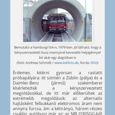
Bemutató a hamburgi IVA-n, 1979-ben. Jól látható, hogy a
kényszervezetett busz mennyivel kevesebb helyigénnyel
bír akár egy alagútban is
(fotó: Andreas Schmidt /
www.lokfoto.de
, forrás:
DSO
)
Érdemes kitérni gyorsan a rastatti
próbapályára: itt szintén a Züblin (pálya) és a
Daimler-Benz (jármű) szakemberei
kísérleteztek a kényszervezetett
megoldásokkal, de itt már előkerültek az
extrémebb megoldások: az alternatív
hajtásként felbukkanó elektromos áram nem
annyira furcsa, ám a kétirányú, három részes
csuklós autóbusz már az: az MB O305GG-ből