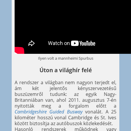
Ilyen volt a mannheimi Spurbus
Úton a világhír felé
A rendszer a világban nem nagyon terjedt el,
ám két jelentős kényszervezetésű
buszüzemről tudunk: az egyik Nagy-
Britanniában van, ahol 2011. augusztus 7-én
nyitották meg a forgalom előtt a
Cambridgeshire Guided Busway
vonalát. A 25
kilométer hosszú vonal Cambridge és St. Ives
között biztosítja az autóbuszok közlekedését.
Hasonló rendszerek működnek vagy