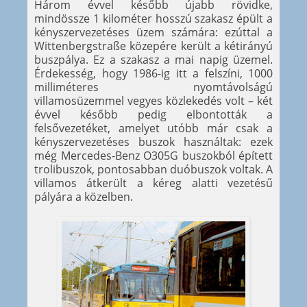
Három évvel később újabb rövidke,
mindössze 1 kilométer hosszú szakasz épült a
kényszervezetéses üzem számára: ezúttal a
Wittenbergstraße közepére került a kétirányú
buszpálya. Ez a szakasz a mai napig üzemel.
Érdekesség, hogy 1986-ig itt a felszíni, 1000
milliméteres nyomtávolságú
villamosüzemmel vegyes közlekedés volt – két
évvel később pedig elbontották a
felsővezetéket, amelyet utóbb már csak a
kényszervezetéses buszok használtak: ezek
még Mercedes-Benz O305G buszokból épített
trolibuszok, pontosabban duóbuszok voltak. A
villamos átkerült a kéreg alatti vezetésű
pályára a közelben.