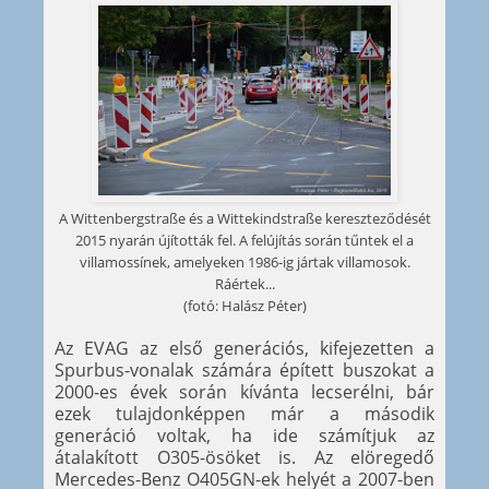
A Wittenbergstraße és a Wittekindstraße kereszteződését
2015 nyarán újították fel. A felújítás során tűntek el a
villamossínek, amelyeken 1986-ig jártak villamosok.
Ráértek...
(fotó: Halász Péter)
Az EVAG az első generációs, kifejezetten a
Spurbus-vonalak számára épített buszokat a
2000-es évek során kívánta lecserélni, bár
ezek tulajdonképpen már a második
generáció voltak, ha ide számítjuk az
átalakított O305-ösöket is. Az elöregedő
Mercedes-Benz O405GN-ek helyét a 2007-ben