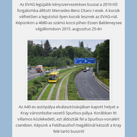
Az EVAG legújabb kényszervezetéses buszai a 2010-től
forgalomba állított Mercedes-Benz Citaro I-esek. A kocsik
vélhetően a legutolsó ilyen kocsik lesznek az EVAG-nál.
Képünkön a 4680-as számú kocsi pihen Essen Baldeneysee
végállomáson 2015. augusztus 25-én
Az A40-es autópálya elválasztósávjában kapott helyet a
Kray városrészbe vezető Spurbus-pálya. Korábban itt
villamos közlekedett, ezt áldozták fel a Spurbus-vonalért
cserében. Képünk a Feldhaushof megállónál készült a Kray
felé tartó buszról