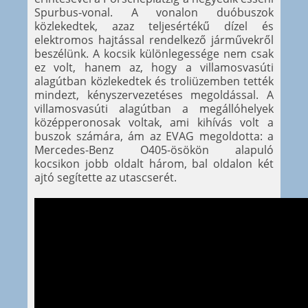
Spurbus-vonal. A vonalon duóbuszok
közlekedtek, azaz teljesértékű dízel és
elektromos hajtással rendelkező járművekről
beszélünk. A kocsik különlegessége nem csak
ez volt, hanem az, hogy a villamosvasúti
alagútban közlekedtek és troliüzemben tették
mindezt, kényszervezetéses megoldással. A
villamosvasúti alagútban a megállóhelyek
középperonosak voltak, ami kihívás volt a
buszok számára, ám az EVAG megoldotta: a
Mercedes-Benz O405-ösökön alapuló
kocsikon jobb oldalt három, bal oldalon két
ajtó segítette az utascserét.