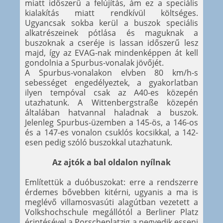
miatt időszerű a felújítás, ám ez a speciális
kialakítás miatt rendkívül költséges.
Ugyancsak sokba kerül a buszok speciális
alkatrészeinek pótlása és maguknak a
buszoknak a cseréje is lassan időszerű lesz
majd, így az EVAG-nak mindenképpen át kell
gondolnia a Spurbus-vonalak jövőjét.
A Spurbus-vonalakon elvben 80 km/h-s
sebességet engedélyeztek, a gyakorlatban
ilyen tempóval csak az A40-es közepén
utazhatunk. A Wittenbergstraße közepén
általában hatvannal haladnak a buszok.
Jelenleg Spurbus-üzemben a 145-ös, a 146-os
és a 147-es vonalon csuklós kocsikkal, a 142-
esen pedig szóló buszokkal utazhatunk.
Az ajtók a bal oldalon nyílnak
Említettük a duóbuszokat: erre a rendszerre
érdemes bővebben kitérni, ugyanis a ma is
meglévő villamosvasúti alagútban vezetett a
Volkshochschule megállótól a Berliner Platz
érintésével a Porscheplatzig a negyedik esseni