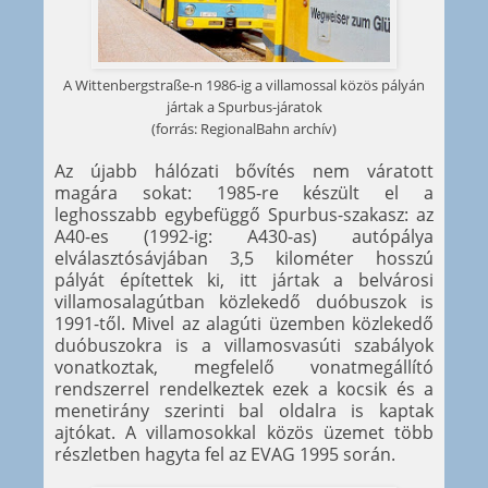
A Wittenbergstraße-n 1986-ig a villamossal közös pályán
jártak a Spurbus-járatok
(forrás: RegionalBahn archív)
Az újabb hálózati bővítés nem váratott
magára sokat: 1985-re készült el a
leghosszabb egybefüggő Spurbus-szakasz: az
A40-es (1992-ig: A430-as) autópálya
elválasztósávjában 3,5 kilométer hosszú
pályát építettek ki, itt jártak a belvárosi
villamosalagútban közlekedő duóbuszok is
1991-től. Mivel az alagúti üzemben közlekedő
duóbuszokra is a villamosvasúti szabályok
vonatkoztak, megfelelő vonatmegállító
rendszerrel rendelkeztek ezek a kocsik és a
menetirány szerinti bal oldalra is kaptak
ajtókat. A villamosokkal közös üzemet több
részletben hagyta fel az EVAG 1995 során.