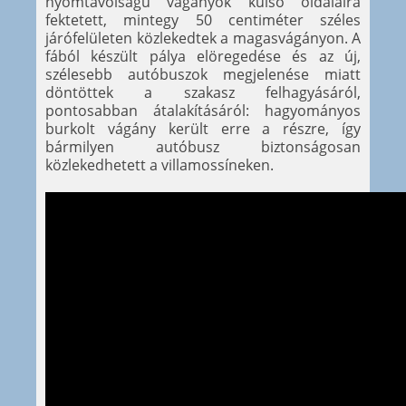
nyomtávolságú vágányok külső oldalaira
fektetett, mintegy 50 centiméter széles
járófelületen közlekedtek a magasvágányon. A
fából készült pálya elöregedése és az új,
szélesebb autóbuszok megjelenése miatt
döntöttek a szakasz felhagyásáról,
pontosabban átalakításáról: hagyományos
burkolt vágány került erre a részre, így
bármilyen autóbusz biztonságosan
közlekedhetett a villamossíneken.