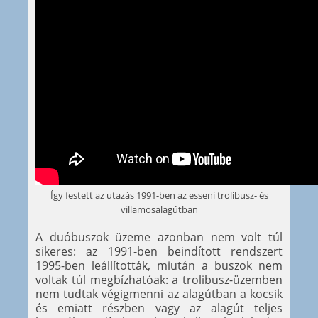
Így festett az utazás 1991-ben az esseni trolibusz- és
villamosalagútban
A duóbuszok üzeme azonban nem volt túl
sikeres: az 1991-ben beindított rendszert
1995-ben leállították, miután a buszok nem
voltak túl megbízhatóak: a trolibusz-üzemben
nem tudtak végigmenni az alagútban a kocsik
és emiatt részben vagy az alagút teljes