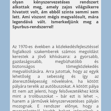
olyan kényszervezetéses rendszert
alkottak meg, amely zajos világsikerre
hivatott volt, ám ebből szinte semmi sem
lett. Ami viszont mégis megvalósult, mára
legendává vált. Ismerkedjünk meg a
Spurbus-rendszerrel!
Az 1970-es években a közlekedésfejlesztéssel
foglalkozó szakemberek számos megoldást
kerestek a jövő kihívásaira: a gyorsabb,
gazdaságosabb, megbízhatóbb és
biztonságos tömegközlekedés
megvalósítására. Arra jutottak, hogy az egyik
lehetőség a sebesség és így az
áteresztőképesség növelésére, ha kötött
pályára terelik az autóbuszokat. A kötött pálya
itt nem azt jelenti, hogy felsővezetékhez kötik
mint a trolibuszokat – bár ezt is lehet –,
hanem a járművek kényszervezetéses pályán
mozognak. E rendszer előnye, hogy a