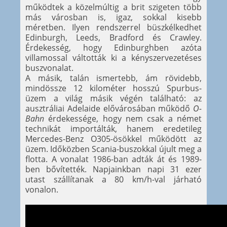
működtek a közelmúltig a brit szigeten több
más városban is, igaz, sokkal kisebb
méretben. Ilyen rendszerrel büszkélkedhet
Edinburgh, Leeds, Bradford és Crawley.
Érdekesség, hogy Edinburghben azóta
villamossal váltották ki a kényszervezetéses
buszvonalat.
A másik, talán ismertebb, ám rövidebb,
mindössze 12 kilométer hosszú Spurbus-
üzem a világ másik végén található: az
ausztráliai Adelaide elővárosában működő
O-
Bahn
érdekessége, hogy nem csak a német
technikát importálták, hanem eredetileg
Mercedes-Benz O305-ösökkel működött az
üzem. Időközben Scania-buszokkal újult meg a
flotta. A vonalat 1986-ban adták át és 1989-
ben bővítették. Napjainkban napi 31 ezer
utast szállítanak a 80 km/h-val járható
vonalon.