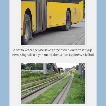
A hátsó két tengelynél lévő görgő csak oldaltartást nyújt,
nem is lógnak ki olyan mértékben a kocsiszekrény síkjából