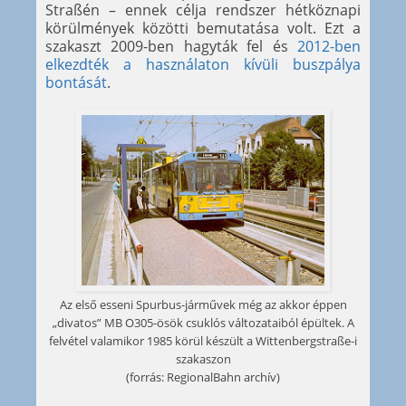
Straßén – ennek célja rendszer hétköznapi
körülmények közötti bemutatása volt. Ezt a
szakaszt 2009-ben hagyták fel és
2012-ben
elkezdték a használaton kívüli buszpálya
bontását
.
Az első esseni Spurbus-járművek még az akkor éppen
„divatos” MB O305-ösök csuklós változataiból épültek. A
felvétel valamikor 1985 körül készült a Wittenbergstraße-i
szakaszon
(forrás: RegionalBahn archív)