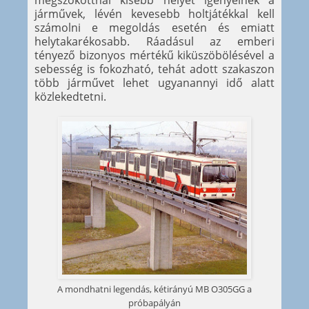
megszokottnál kisebb helyet igényelnek a
járművek, lévén kevesebb holtjátékkal kell
számolni e megoldás esetén és emiatt
helytakarékosabb. Ráadásul az emberi
tényező bizonyos mértékű kiküszöbölésével a
sebesség is fokozható, tehát adott szakaszon
több járművet lehet ugyanannyi idő alatt
közlekedtetni.
A mondhatni legendás, kétirányú MB O305GG a
próbapályán