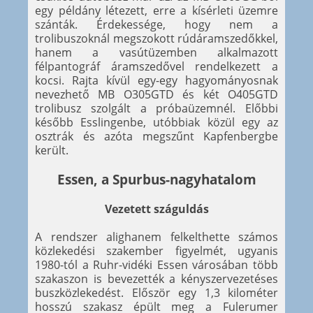
egy példány létezett, erre a kísérleti üzemre
szánták. Érdekessége, hogy nem a
trolibuszoknál megszokott rúdáramszedőkkel,
hanem a vasútüzemben alkalmazott
félpantográf áramszedővel rendelkezett a
kocsi. Rajta kívül egy-egy hagyományosnak
nevezhető MB O305GTD és két O405GTD
trolibusz szolgált a próbaüzemnél. Előbbi
később Esslingenbe, utóbbiak közül egy az
osztrák és azóta megszűnt Kapfenbergbe
került.
Essen, a Spurbus-nagyhatalom
Vezetett száguldás
A rendszer alighanem felkelthette számos
közlekedési szakember figyelmét, ugyanis
1980-tól a Ruhr-vidéki Essen városában több
szakaszon is bevezették a kényszervezetéses
buszközlekedést. Először egy 1,3 kilométer
hosszú szakasz épült meg a Fulerumer