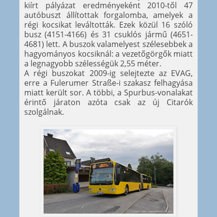
kiírt pályázat eredményeként 2010-től 47
autóbuszt állítottak forgalomba, amelyek a
régi kocsikat leváltották. Ezek közül 16 szóló
busz (4151-4166) és 31 csuklós jármű (4651-
4681) lett. A buszok valamelyest szélesebbek a
hagyományos kocsiknál: a vezetőgörgők miatt
a legnagyobb szélességük 2,55 méter.
A régi buszokat 2009-ig selejtezte az EVAG,
erre a Fulerumer Straße-i szakasz felhagyása
miatt került sor. A többi, a Spurbus-vonalakat
érintő járaton azóta csak az új Citarók
szolgálnak.