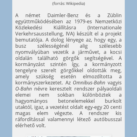
(forrás: Wikipedia)
A német Daimler-Benz és a Züblin
együttműködésében az 1979-es Nemzetközi
Közlekedési Kiállításra (Internationale
Verkehrsausstellung, IVA) készült el a projekt
bemutatója. A dolog lényege az, hogy egy, a
busz szélességénél alig szélesebb
nyomvályúban vezetik a járművet, a kocsi
oldalán található görgők segítségével. A
kormányzást szintén így, a kormányzott
tengelyre szerelt görgőkkel oldották meg,
amely szükség esetén elmozdította a
kormányszerkezetet. Az
Omnibus-Bahn
vagyis
O-Bahn
névre keresztelt rendszer pályaoldali
elemei nem sokban különböztek a
hagyományos betonelemekkel burkolt
utaktól, igaz, a vezetést oldalt egy-egy 20 centi
magas elem végezte. A rendszer kis
ráfordítással valamennyi létező autóbusszal
elérhető volt.