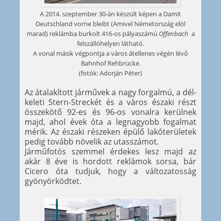
A 2014. szeptember 30-án készült képen a Damit
Deutschland vorne bleibt (Amivel Németország elöl
marad) reklámba burkolt 416-os pályaszámú
Offenbach
a
felszállóhelyen látható.
A vonal másik végpontja a város átellenes végén lévő
Bahnhof Rehbrücke.
(fotók: Adorján Péter)
Az átalakított járművek a nagy forgalmú, a dél-
keleti Stern-Streckét és a város északi részt
összekötő 92-es és 96-os vonalra kerülnek
majd, ahol évek óta a legnagyobb fogalmat
mérik. Az északi részeken épülő lakóterületek
pedig tovább növelik az utasszámot.
Járműfotós szemmel érdekes lesz majd az
akár 8 éve is hordott reklámok sorsa, bár
Cicero óta tudjuk, hogy a változatosság
gyönyörködtet.