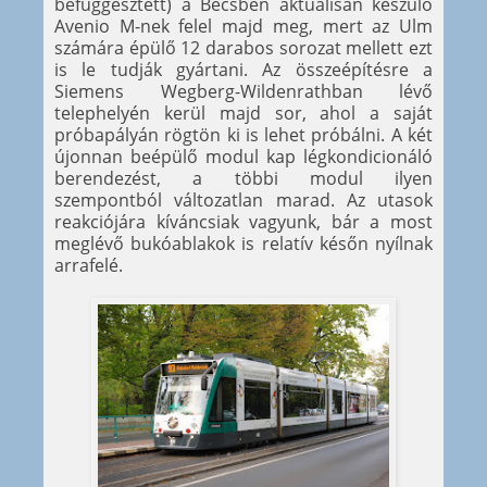
befüggesztett) a Bécsben aktuálisan készülő
Avenio M-nek felel majd meg, mert az Ulm
számára épülő 12 darabos sorozat mellett ezt
is le tudják gyártani. Az összeépítésre a
Siemens Wegberg-Wildenrathban lévő
telephelyén kerül majd sor, ahol a saját
próbapályán rögtön ki is lehet próbálni. A két
újonnan beépülő modul kap légkondicionáló
berendezést, a többi modul ilyen
szempontból változatlan marad. Az utasok
reakciójára kíváncsiak vagyunk, bár a most
meglévő bukóablakok is relatív későn nyílnak
arrafelé.