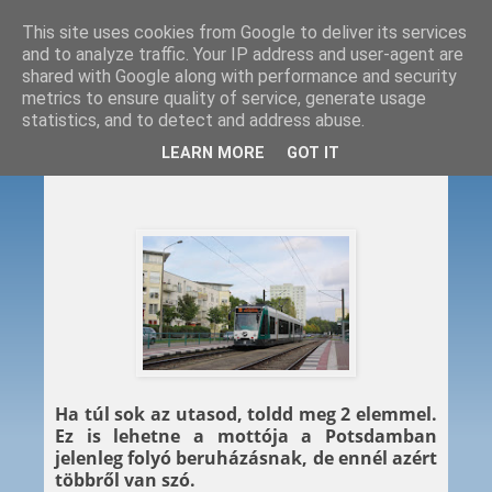
This site uses cookies from Google to deliver its services
and to analyze traffic. Your IP address and user-agent are
shared with Google along with performance and security
metrics to ensure quality of service, generate usage
statistics, and to detect and address abuse.
2017. 04. 13.
LEARN MORE
GOT IT
Hosszabbodó Combinók
Ha túl sok az utasod, toldd meg 2 elemmel.
Ez is lehetne a mottója a Potsdamban
jelenleg folyó beruházásnak, de ennél azért
többről van szó.