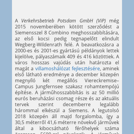
A
Verkehrsbetrieb Potsdam GmbH (ViP)
még
2015 novemberében kötött szerződést a
Siemensszel 8 Combino meghosszabbítására,
az első kocsi pedig tegnapelőtt elindult
Wegberg-Wildenrath felé. A beavatkozásra a
2000-es és 2001-es gyártású példányok lettek
kijelölve, pályaszámaik 409 és 416 közöttiek. A
város hosszas vajúdás után határozta el
magát a
villamoshálózat fejlesztésére
, aminek
első látható eredménye a december közepén
megnyíló két megállós Viereckremise–
Campus Jungfernsee szakasz rohamtempójú
építése. A járműhosszabbítás is az 50 millió
eurós beruházási csomag része és az aktuális
tervek szerint decemberre legalább
hárommal elkészül a Siemens. A legutolsó
2018 közepén áll majd forgalomba, így a
30,5 méterről 41,6 méterre növekvő járművek
által a kibocsátható férőhelyek száma