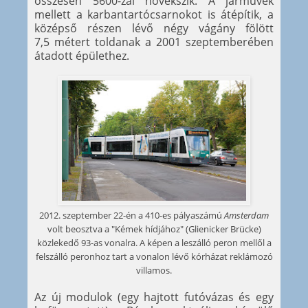
összesen 5600-zal növekszik. A járművek
mellett a karbantartócsarnokot is átépítik, a
középső részen lévő négy vágány fölött
7,5 métert toldanak a 2001 szeptemberében
átadott épülethez.
2012. szeptember 22-én a 410-es pályaszámú
Amsterdam
volt beosztva a "Kémek hídjához" (Glienicker Brücke)
közlekedő 93-as vonalra. A képen a leszálló peron mellől a
felszálló peronhoz tart a vonalon lévő kórházat reklámozó
villamos.
Az új modulok (egy hajtott futóvázas és egy