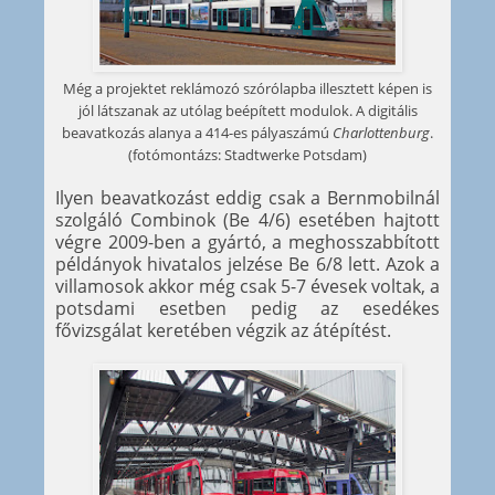
Még a projektet reklámozó szórólapba illesztett képen is
jól látszanak az utólag beépített modulok. A digitális
beavatkozás alanya a 414-es pályaszámú
Charlottenburg
.
(fotómontázs: Stadtwerke Potsdam)
Ilyen beavatkozást eddig csak a Bernmobilnál
szolgáló Combinok (Be 4/6) esetében hajtott
végre 2009-ben a gyártó, a meghosszabbított
példányok hivatalos jelzése Be 6/8 lett. Azok a
villamosok akkor még csak 5-7 évesek voltak, a
potsdami esetben pedig az esedékes
fővizsgálat keretében végzik az átépítést.