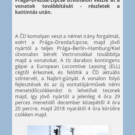
Prága–Drezda/Lipcse útvonalon veszik át a
vonatok továbbítását - részletek a
kattintás után.
A ČD komolyan veszi a német irány forgalmát,
ezért a Prága–Drezda/Lipcse, majd jövő
nyártól a teljes Prága–Berlin–Hamburg/Kiel
útvonalon bérelt Vectronokkal továbbítja
majd a vonatokat. A tíz darabos kontingens
gépei a European Locomtive Leasing (ELL)
cégtől érkeznek, és felöltik a ČD aktuális
színtervét, a Najbrt-gúnyát. A vonalon folyó
fejlesztések és az új vontatójárművek némi
menetidőcsökkenést is lehetővé tesznek
majd, így jövő nyártól a jelenleg 4 óra 29
perces menetidő december közepétől 4 óra
20 percre, majd 2018 nyarától 4 óra körülire
csökken majd.