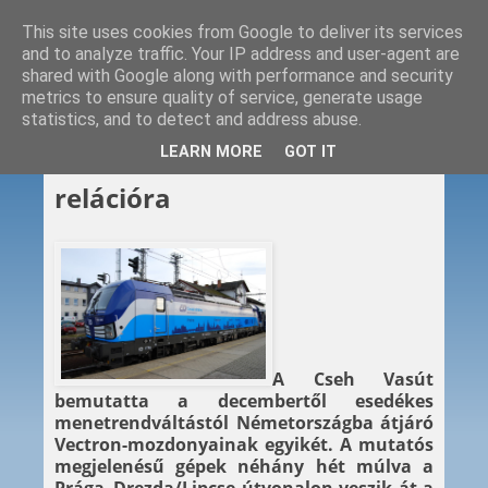
This site uses cookies from Google to deliver its services
and to analyze traffic. Your IP address and user-agent are
shared with Google along with performance and security
metrics to ensure quality of service, generate usage
statistics, and to detect and address abuse.
2017. 11. 23.
LEARN MORE
GOT IT
ČD Vectron a német
relációra
A Cseh Vasút
bemutatta a decembertől esedékes
menetrendváltástól Németországba átjáró
Vectron-mozdonyainak egyikét. A mutatós
megjelenésű gépek néhány hét múlva a