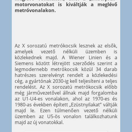
motorvonatokat is kiváltják a meglévő
metróvonalakon.
Az X sorozatú metrókocsik lesznek az elsők,
amelyek vezető nélküli üzemben is
közlekednek majd. A Wiener Linien és a
Siemens között létrejött szerződés szerint a
legmodernebb metrókocsik közül 34 darab
hatrészes szerelvényt rendelt a közlekedési
cég, a gyártónak 2030-ig kell teljesíteni a teljes
rendelést. Az X sorozatú metrókocsik előbb
még járművezetővel állnak majd forgalomba
az U1-U4-es vonalakon, ahol az 1970-es és
1980-as években épített „Ezüstnyilakat” váltják
majd le. Ezen túlmenően vezető nélküli
üzemben az U5-ös vonalon találkozhatunk
majd az új vonatokkal.