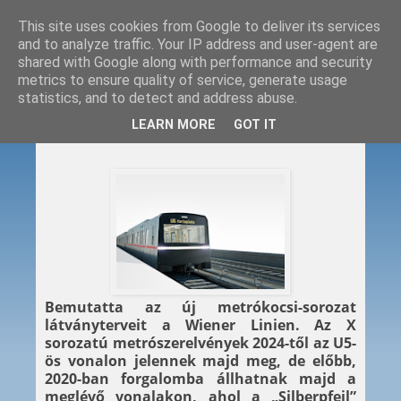
This site uses cookies from Google to deliver its services
and to analyze traffic. Your IP address and user-agent are
shared with Google along with performance and security
metrics to ensure quality of service, generate usage
statistics, and to detect and address abuse.
2018. 03. 08.
LEARN MORE
GOT IT
X-faktor a bécsi metróban
Bemutatta az új metrókocsi-sorozat
látványterveit a Wiener Linien. Az X
sorozatú metrószerelvények 2024-től az U5-
ös vonalon jelennek majd meg, de előbb,
2020-ban forgalomba állhatnak majd a
meglévő vonalakon, ahol a „Silberpfeil”