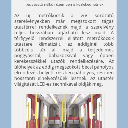
...és vezető nélküli üzemben is közlekedhetnek
Az új metrókocsik a v/V sorozatú
szerelvényekben már megszokott tágas
utastérrel rendelkeznek majd, a szerelvény
teljes hosszában átjárható lesz majd. A
térfigyelő rendszerrel ellátott metrókocsik
utastere klimatizált, az eddiginél több
többcélú tér áll majd a terjedelmes
poggyásszal, babakocsival vagy éppen
kerekesszékkel utazók rendelkezésére. Az
ülőhelyek az eddig megszokott bécsi páholyos
elrendezés helyett részben páholyos, részben
hosszanti elhelyezésűek lesznek. Az utastér
világítását LED-es technikával oldják meg.