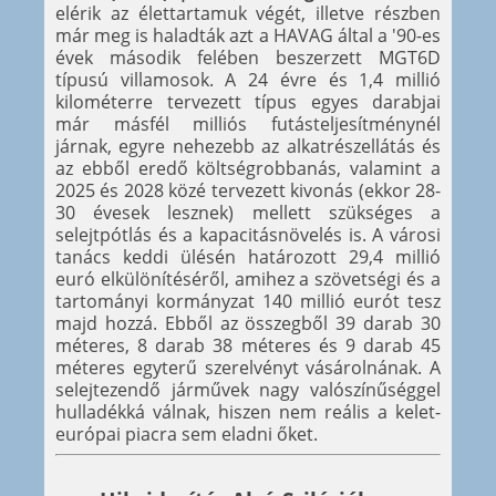
elérik az élettartamuk végét, illetve részben
már meg is haladták azt a HAVAG által a '90-es
évek második felében beszerzett MGT6D
típusú villamosok. A 24 évre és 1,4 millió
kilométerre tervezett típus egyes darabjai
már másfél milliós futásteljesítménynél
járnak, egyre nehezebb az alkatrészellátás és
az ebből eredő költségrobbanás, valamint a
2025 és 2028 közé tervezett kivonás (ekkor 28-
30 évesek lesznek) mellett szükséges a
selejtpótlás és a kapacitásnövelés is. A városi
tanács keddi ülésén határozott 29,4 millió
euró elkülönítéséről, amihez a szövetségi és a
tartományi kormányzat 140 millió eurót tesz
majd hozzá. Ebből az összegből 39 darab 30
méteres, 8 darab 38 méteres és 9 darab 45
méteres egyterű szerelvényt vásárolnának. A
selejtezendő járművek nagy valószínűséggel
hulladékká válnak, hiszen nem reális a kelet-
európai piacra sem eladni őket.