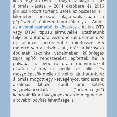
kézzelfogható része – maga az alagút és az
állomás kiásása – 2014 októbere és 2016
júniusa között történt, azóta az összesen 1,1
kilométer hossszú alagútszakaszban a
gépészeti és építészeti munkák folytak. Amint
az
a vonal számából is következik
, itt is a DT3
vagy DT3-F típusú járművekkel utazhatunk
teljesen automata, vezetőnélküli üzemben. Az
új állomás peronszintje mindössze 6,5
méterre van a felszín alatt, ezért a környező
épületek lakóinka védelmében különleges
zajcsillapító rendszereket építettek be a
pályába, az égboltra utaló motívumokkal
díszített állomásra pedig az álló- és
mozgólépcsők mellett lifttel is lejuthatunk. Az
állomás mögött egy kétvégényos, tárolásra is
alkalmas kihúzó épült, ami kettős
vágánykapcsolattal ("hózentróger")
kapcsolódik a fővágányokhoz, de megmaradt
a további bővítés lehetősége is.