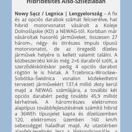
Hibridesítés Alsó-Sziléziában
Nowy Sącz / Legnica | Lengyelország
– A fix
és az opciós darabok számát felcserélve, hat
hibrid motorvonatot vásárolt a Koleje
Dolnośląskie (KD) a NEWAG-tól. Korbban már
vásároltak hasonló járműveket, összesen 27
három-, négy- és ötrészes Impuls típusú
motorvonatot, de az öregedő dízeles
járművek helyére is kellett valamit találni. A
közbeszerzési kiírás még 2+6 darabról szólt, a
szerződéskötéskor pedig 4 opciós darabot
rögtön le is hívtak. A Trzebnica–Wrocław–
Sobótka–Świdnica vonalon közlekedtetni
tervezett járművekért 137,4 millió złoty kerül
majd a NEWAG számlájára, a további két
opciós darabért pedig további 45,9 milliót
kérhetnek. A háromrészes elektromos
alaptípus továbbfejlesztésének számító hibrid
a 36WEh típusjelet kapta és dízelüzemben
120, elektromos üzemben 160 km/h
sebességgel haladhat majd. Az utastérben
alapfelszereltség lesz a légkondicionálás, a