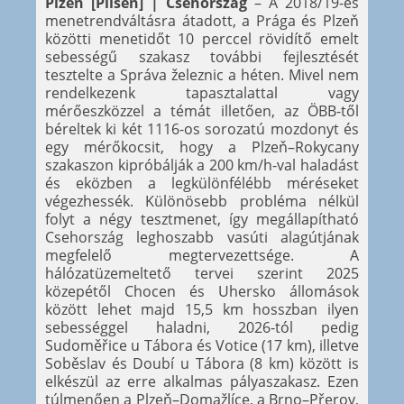
Plzeň [Pilsen] | Csehország
– A 2018/19-es
menetrendváltásra átadott, a Prága és Plzeň
közötti menetidőt 10 perccel rövidítő emelt
sebességű szakasz további fejlesztését
tesztelte a Správa železnic a héten. Mivel nem
rendelkezenk tapasztalattal vagy
mérőeszközzel a témát illetően, az ÖBB-től
béreltek ki két 1116-os sorozatú mozdonyt és
egy mérőkocsit, hogy a Plzeň–Rokycany
szakaszon kipróbálják a 200 km/h-val haladást
és eközben a legkülönfélébb méréseket
végezhessék. Különösebb probléma nélkül
folyt a négy tesztmenet, így megállapítható
Csehország leghoszabb vasúti alagútjának
megfelelő megtervezettsége. A
hálózatüzemeltető tervei szerint 2025
közepétől Chocen és Uhersko állomások
között lehet majd 15,5 km hosszban ilyen
sebességgel haladni, 2026-tól pedig
Sudoměřice u Tábora és Votice (17 km), illetve
Soběslav és Doubí u Tábora (8 km) között is
elkészül az erre alkalmas pályaszakasz. Ezen
túlmenően a Plzeň–Domažlíce, a Brno–Přerov,