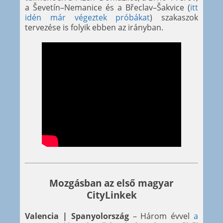
a Ševetín–Nemanice és a Břeclav–Šakvice (
itt
idén már végeztek próbákat
) szakaszok
tervezése is folyik ebben az irányban.
Mozgásban az első magyar
CityLinkek
Valencia | Spanyolország
– Három évvel
a