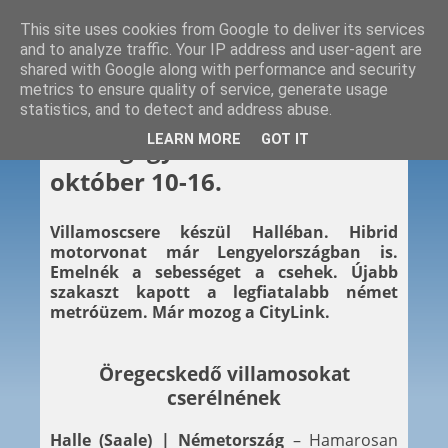
This site uses cookies from Google to deliver its services
and to analyze traffic. Your IP address and user-agent are
shared with Google along with performance and security
metrics to ensure quality of service, generate usage
statistics, and to detect and address abuse.
2020. 10. 16.
LEARN MORE
GOT IT
Hétvégi gyors – 2020.
október 10-16.
Villamoscsere készül Halléban. Hibrid
motorvonat már Lengyelországban is.
Emelnék a sebességet a csehek. Újabb
szakaszt kapott a legfiatalabb német
metróüzem. Már mozog a CityLink.
Öregecskedő villamosokat
cserélnének
Halle (Saale) | Németország
– Hamarosan