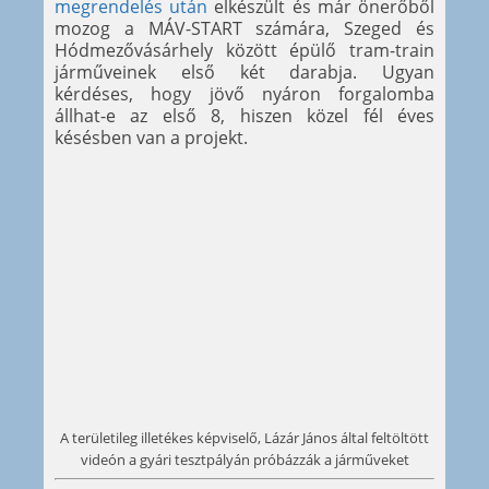
megrendelés után
elkészült és már önerőből
mozog a MÁV-START számára, Szeged és
Hódmezővásárhely között épülő tram-train
járműveinek első két darabja. Ugyan
kérdéses, hogy jövő nyáron forgalomba
állhat-e az első 8, hiszen közel fél éves
késésben van a projekt.
A területileg illetékes képviselő, Lázár János által feltöltött
videón a gyári tesztpályán próbázzák a járműveket