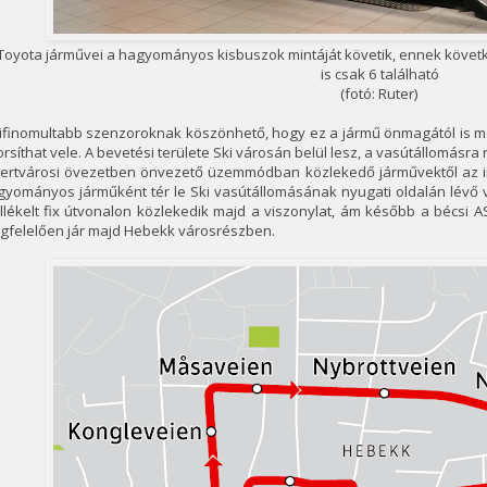
Toyota járművei a hagyományos kisbuszok mintáját követik, ennek követke
is csak 6 található
(fotó: Ruter)
ifinomultabb szenzoroknak köszönhető, hogy ez a jármű önmagától is me
rsíthat vele. A bevetési területe Ski városán belül lesz, a vasútállomásra 
kertvárosi övezetben önvezető üzemmódban közlekedő járművektől az irá
gyományos járműként tér le Ski vasútállomásának nyugati oldalán lévő 
llékelt fix útvonalon közlekedik majd a viszonylat, ám később a bécsi
gfelelően jár majd Hebekk városrészben.