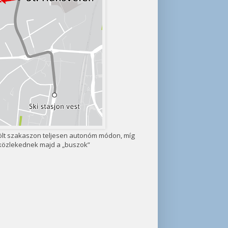
jelölt szakaszon teljesen autonóm módon, míg
 közlekednek majd a „buszok”