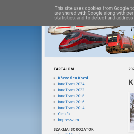
This site uses cookies from Google to 
are shared with Google along with per
statistics, and to detect and address
TARTALOM
202
Közvetlen Kocsi
K
InnoTrans 2024
InnoTrans 2022
InnoTrans 2018
InnoTrans 2016
InnoTrans 2014
Címkék
Impresszum
SZAKMAI SOROZATOK