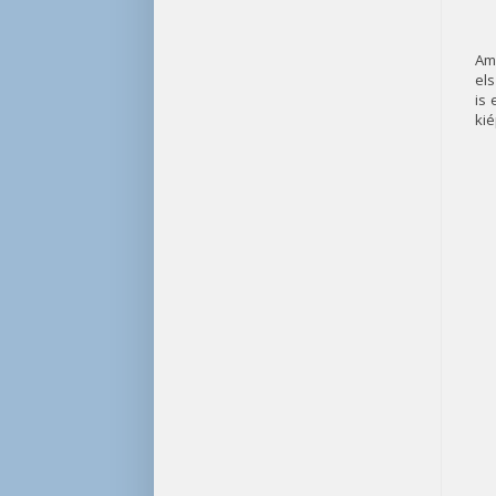
Ami
els
is
kié