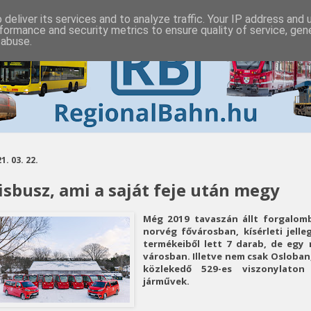
deliver its services and to analyze traffic. Your IP address and
formance and security metrics to ensure quality of service, ge
 abuse.
1. 03. 22.
isbusz, ami a saját feje után megy
Még 2019 tavaszán állt forgalom
norvég fővárosban, kísérleti jell
termékeiből lett 7 darab, de egy 
városban. Illetve nem csak Osloban,
közlekedő 529-es viszonylaton
járművek.