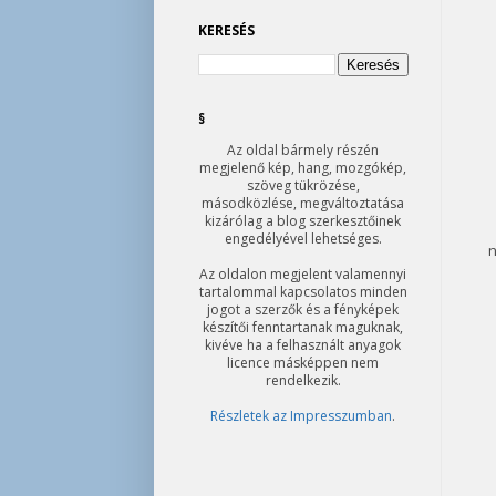
KERESÉS
§
Az oldal bármely részén
megjelenő kép, hang, mozgókép,
szöveg tükrözése,
másodközlése, megváltoztatása
kizárólag a blog szerkesztőinek
engedélyével lehetséges.
n
Az oldalon megjelent valamennyi
tartalommal kapcsolatos minden
jogot a szerzők és a fényképek
készítői fenntartanak maguknak,
kivéve ha a felhasznált anyagok
licence másképpen nem
rendelkezik.
Részletek az Impresszumban
.