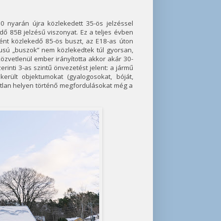
20 nyarán újra közlekedett 35-ös jelzéssel
dő 85B jelzésű viszonyat. Ez a teljes évben
nként közlekedő 85-ös buszt, az E18-as úton
usú „buszok” nem közlekedtek túl gyorsan,
özvetlenül ember irányította akkor akár 30-
rinti 3-as szintű önvezetést jelent: a jármű
erült objektumokat (gyalogosokat, bóját,
áratlan helyen történő megfordulásokat még a