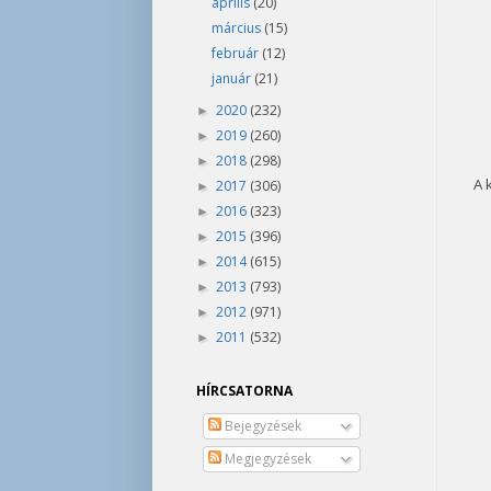
április
(20)
március
(15)
február
(12)
január
(21)
2020
(232)
►
2019
(260)
►
2018
(298)
►
A 
2017
(306)
►
2016
(323)
►
2015
(396)
►
2014
(615)
►
2013
(793)
►
2012
(971)
►
2011
(532)
►
HÍRCSATORNA
Bejegyzések
Megjegyzések