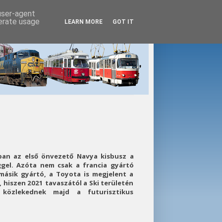
 user-agent
nerate usage
LEARN MORE
GOT IT
ban az első önvezető Navya kisbusz a
eggel. Azóta nem csak a francia gyártó
másik gyártó, a Toyota is megjelent a
 hiszen 2021 tavaszától a Ski területén
 közlekednek majd a futurisztikus