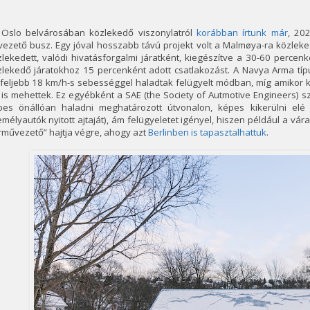
 Oslo belvárosában közlekedő viszonylatról
korábban írtunk már
, 20
ezető busz. Egy jóval hosszabb távú projekt volt a Malmøya-ra közleke
lekedett, valódi hivatásforgalmi járatként, kiegészítve a 30-60 perce
zlekedő járatokhoz 15 percenként adott csatlakozást. A Navya Arma típ
feljebb 18 km/h-s sebességgel haladtak felügyelt módban, míg amikor k
 is mehettek. Ez egyébként a SAE (the Society of Autmotive Engineers) sze
pes önállóan haladni meghatározott útvonalon, képes kikerülni elé k
mélyautók nyitott ajtaját), ám felügyeletet igényel, hiszen például a v
rművezető” hajtja végre, ahogy azt
Berlinben is tapasztalhattuk
.