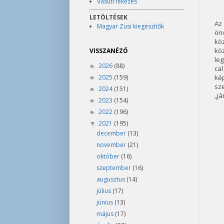
Vasúti fékezés
LETÖLTÉSEK
Az
Magyar Zusi kiegészítők
önv
köz
kö
VISSZANÉZŐ
leg
2026
(88)
►
cal
2025
(159)
ké
►
sze
2024
(151)
►
„já
2023
(154)
►
2022
(196)
►
2021
(195)
▼
december
(13)
november
(21)
október
(16)
szeptember
(16)
augusztus
(14)
július
(17)
június
(13)
május
(17)