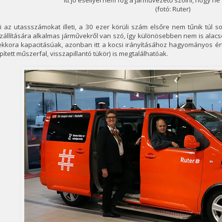
Itt jó eséllyel nem fog a járművezető szólni, hogy n
(fotó: Ruter)
 az utassszámokat illeti, a 30 ezer körüli szám elsőre nem tűnik túl so
zállítására alkalmas járművekről van szó, így különösebben nem is alacs
 ekkora kapacitásúak, azonban itt a kocsi irányításához hagyományos é
pített műszerfal, visszapillantó tükör) is megtalálhatóak.