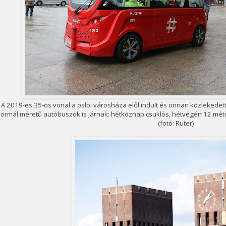
A 2019-es 35-ös vonal a osloi városháza elől indult és onnan közlekede
ormál méretű autóbuszok is járnak: hétköznap csuklós, hétvégén 12 mé
(fotó: Ruter)