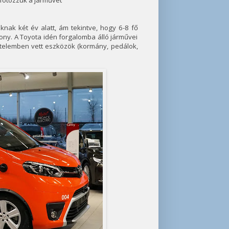
e fotózzuk a járművét
knak két év alatt, ám tekintve, hogy 6-8 fő
ony. A Toyota idén forgalomba álló járművei
rtelemben vett eszközök (kormány, pedálok,