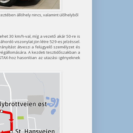
ztében állóhely nincs, valamint ülőhelyből
het 30 km/h-val, míg a vezető akár 50-re is
ráhordó viszonylat jön létre 529-es jelzéssel.
nyítást átveszi a felügyelő személyzet és
végállomására. A kezdeti tesztidőszakban a
 ASTAX-hoz hasonlóan az utazási igényeknek