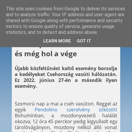
This site uses cookies from Google to deliver its services
and to analyze traffic. Your IP address and user-agent are
shared with Google along with performance and security
metrics to ensure quality of service, generate usage
statistics, and to detect and address abuse.
2022. 06. 27.
LEARN MORE
GOT IT
Ez a nap nem a cseh vasúté –
és még hol a vége
Újabb közfeltűnést keltő esemény borzolja
a kedélyeket Csehország vasúti hálózatán.
Ez 2022. június 27-én a második ilyen
esemény.
Szomorú nap a mai a cseh vasúton. Reggel az
egyik
Pendolino szerelvény ütközött
Bohumínban, a mozdonyvezető halálát
okozva, 12 óra 45 perckor pedig kigyulladt egy
tárolóvágányon, mozdony nélkül álló vonat