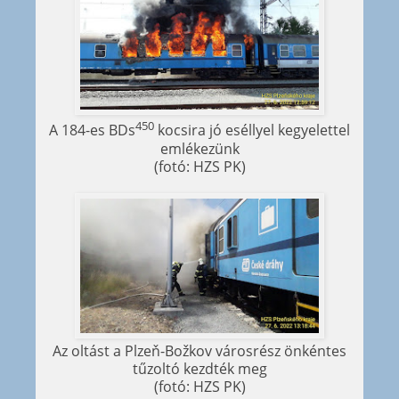
450
A 184-es BDs
kocsira jó eséllyel kegyelettel
emlékezünk
(fotó: HZS PK)
Az oltást a Plzeň-Božkov városrész önkéntes
tűzoltó kezdték meg
(fotó: HZS PK)