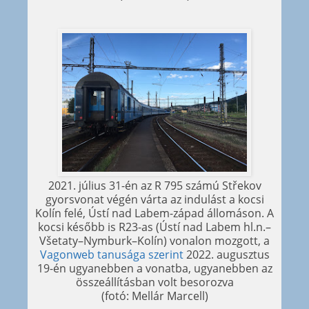
2021. július 31-én az R 795 számú Střekov
gyorsvonat végén várta az indulást a kocsi
Kolín felé, Ústí nad Labem-západ állomáson. A
kocsi később is R23-as (Ústí nad Labem hl.n.–
Všetaty–Nymburk–Kolín) vonalon mozgott, a
Vagonweb tanusága szerint
2022. augusztus
19-én ugyanebben a vonatba, ugyanebben az
összeállításban volt besorozva
(fotó: Mellár Marcell)