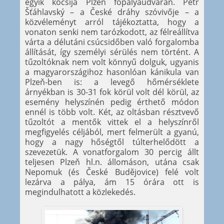
egyik kocsija Plzeň főpályaudvarán. Petr
Šťáhlavský – a České dráhy szóvivője – a
közvéleményt arról tájékoztatta, hogy a
vonaton senki nem tarózkodott, az félreállítva
várta a délutáni csúcsidőben való forgalomba
állítását, így személyi sérülés nem történt. A
tűzoltóknak nem volt könnyű dolguk, ugyanis
a magyarországihoz hasonlóan kánikula van
Plzeň-ben is: a levegő hőmérséklete
árnyékban is 30-31 fok körül volt dél körül, az
esemény helyszínén pedig érthető módon
ennél is több volt. Két, az oltásban résztvevő
tűzoltót a mentők vittek el a helyszínről
megfigyelés céljából, mert felmerült a gyanú,
hogy a nagy hőségtől túlterhelődött a
szevezetük. A vonatforgalom 30 percig állt
teljesen Plzeň hl.n. állomáson, utána csak
Nepomuk (és České Budějovice) felé volt
lezárva a pálya, ám 15 órára ott is
megindulhatott a közlekedés.