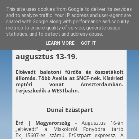
This site uses cookies from Google to deliver its services
and to analyze traffic. Your IP address and user-agent are
shared with Google along with performance and security
metrics to ensure quality of service, generate usage
statistics, and to detect and address abuse.
2022. 08. 19.
LEARN MORE
GOT IT
Hétvégi gyors – 2022.
augusztus 13-19.
Eltévedt balatoni fürdős és összetákolt
állomás. Több Avelia az SNCF-nek. Kísérleti
reptéri vonat Amszterdamban.
Terjeszkedik a WESTbahn.
Dunai Ezüstpart
Érd | Magyarország
– Augusztus 16-án
„eltévedt” a Miskolcról Fonyódra tartó
Ex 15607-es számú Ezüstpart expressz. A