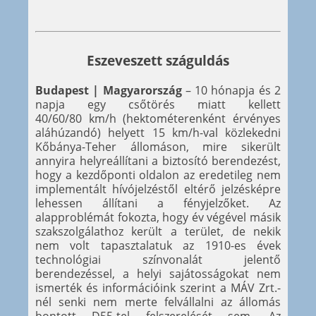
Eszeveszett száguldás
Budapest | Magyarország
– 10 hónapja és 2
napja egy csőtörés miatt kellett
40/60/80 km/h (hektométerenként érvényes
aláhúzandó) helyett 15 km/h-val közlekedni
Kőbánya-Teher állomáson, mire sikerült
annyira helyreállítani a biztosító berendezést,
hogy a kezdőponti oldalon az eredetileg nem
implementált hívójelzéstől eltérő jelzésképre
lehessen állítani a fényjelzőket. Az
alapproblémát fokozta, hogy év végével másik
szakszolgálathoz került a terület, de nekik
nem volt tapasztalatuk az 1910-es évek
technológiai színvonalát jelentő
berendezéssel, a helyi sajátosságokat nem
ismerték és információink szerint a MÁV Zrt.-
nél senki nem merte felvállalni az állomás
bontott D55-tel felszerelését sem. Az