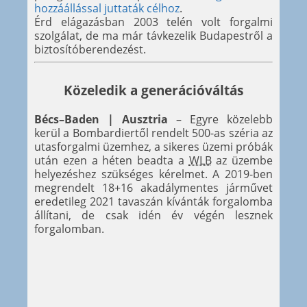
hozzáállással juttaták célhoz
.
Érd elágazásban 2003 telén volt forgalmi
szolgálat, de ma már távkezelik Budapestről a
biztosítóberendezést.
Közeledik a generációváltás
Bécs–Baden | Ausztria
– Egyre közelebb
kerül a Bombardiertől rendelt 500-as széria az
utasforgalmi üzemhez, a sikeres üzemi próbák
után ezen a héten beadta a
WLB
az üzembe
helyezéshez szükséges kérelmet. A 2019-ben
megrendelt 18+16 akadálymentes járművet
eredetileg 2021 tavaszán kívánták forgalomba
állítani, de csak idén év végén lesznek
forgalomban.