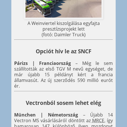
A Weinviertel kiszolgálása egyfajta
presztízsprojekt lett
(fotó: Daimler Truck)
Opciót hív le az SNCF
Párizs | Franciaország
– Még le sem
szállították az első TGV M nevű egységet, de
már újabb 15 példányt kért a francia
államvasút. Az új szerződés 590 millió eurót
ér.
Vectronból sosem lehet elég
München | Németország
– Újabb 14
Vectron MS vásárlásáról döntött az
MRCE
, így
hamarosan 147 különböző ilyen mozdonyt