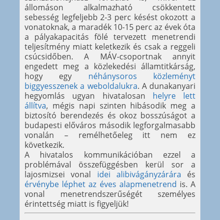
állomáson alkalmazható csökkentett
sebesség legfeljebb 2-3 perc késést okozott a
vonatoknak, a maradék 10-15 perc az évek óta
a pályakapacitás fölé tervezett menetrendi
teljesítmény miatt keletkezik és csak a reggeli
csúcsidőben. A MÁV-csoportnak annyit
engedett meg a közlekedési államtitkárság,
hogy egy
néhánysoros közleményt
biggyesszenek a weboldalukra
. A dunakanyari
hegyomlás ugyan hivatalosan
helyre lett
állítva
, mégis napi szinten hibásodik meg a
biztosító berendezés és okoz bosszúságot a
budapesti előváros második legforgalmasabb
vonalán – remélhetőeleg itt nem ez
következik.
A hivatalos kommunikációban ezzel a
problémával összefüggésben kerül sor a
lajosmizsei vonal
idei alibivágányzárára
és
érvénybe léphet az éves alapmenetrend
is. A
vonal menetrendszerűségét személyes
érintettség miatt is figyeljük!