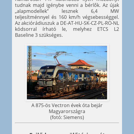
tudnak majd igénybe venni a bérlők. Az újak
„alapmodellek” lesznek 6,4 MW
teljesítménnyel és 160 km/h végsebességgel.
Az akciórádiuszuk a DE-AT-HU-SK-CZ-PL-RO-NL
kódsorral írható le, melyhez ETCS L2
Baseline 3 szükséges.
A 875-ös Vectron évek óta bejár
Magyarországra
(fotó: Siemens)