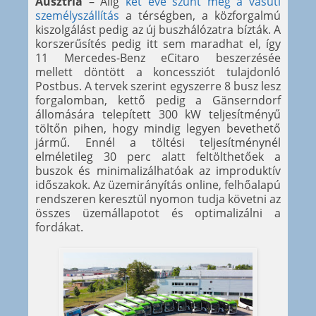
Ausztria
– Alig
két éve szűnt meg a vasúti
személyszállítás
a térségben, a közforgalmú
kiszolgálást pedig az új buszhálózatra bízták. A
korszerűsítés pedig itt sem maradhat el, így
11 Mercedes-Benz eCitaro beszerzésée
mellett döntött a koncessziót tulajdonló
Postbus. A tervek szerint egyszerre 8 busz lesz
forgalomban, kettő pedig a Gänserndorf
állomására telepített 300 kW teljesítményű
töltőn pihen, hogy mindig legyen bevethető
jármű. Ennél a töltési teljesítménynél
elméletileg 30 perc alatt feltölthetőek a
buszok és minimalizálhatóak az improduktív
időszakok. Az üzemirányítás online, felhőalapú
rendszeren keresztül nyomon tudja követni az
összes üzemállapotot és optimalizálni a
fordákat.