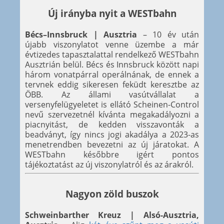
Új irányba nyit a WESTbahn
Bécs–Innsbruck | Ausztria
– 10 év után
újabb viszonylatot venne üzembe a már
évtizedes tapasztalattal rendelkező WESTbahn
Ausztrián belül. Bécs és Innsbruck között napi
három vonatpárral operálnának, de ennek a
tervnek eddig sikeresen feküdt keresztbe az
ÖBB. Az állami vasútvállalat a
versenyfelügyeletet is ellátó Scheinen-Control
nevű szervezetnél kívánta megakadályozni a
piacnyitást, de kedden visszavonták a
beadványt, így nincs jogi akadálya a 2023-as
menetrendben bevezetni az új járatokat. A
WESTbahn későbbre igért pontos
tájékoztatást az új viszonylatról és az árakról.
Nagyon zöld buszok
Schweinbarther Kreuz | Alsó-Ausztria,