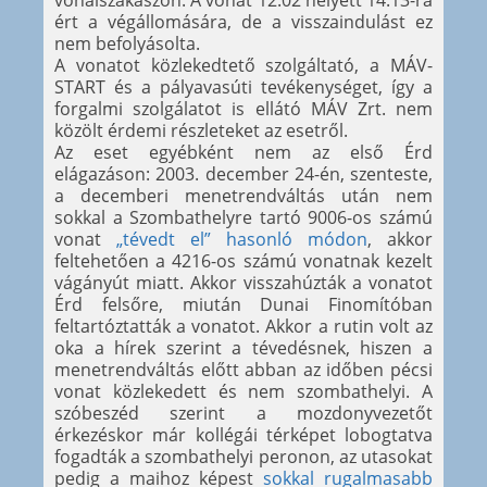
vonalszakaszon. A vonat 12:02 helyett 14:13-ra
ért a végállomására, de a visszaindulást ez
nem befolyásolta.
A vonatot közlekedtető szolgáltató, a MÁV-
START és a pályavasúti tevékenységet, így a
forgalmi szolgálatot is ellátó MÁV Zrt. nem
közölt érdemi részleteket az esetről.
Az eset egyébként nem az első Érd
elágazáson: 2003. december 24-én, szenteste,
a decemberi menetrendváltás után nem
sokkal a Szombathelyre tartó 9006-os számú
vonat
„tévedt el” hasonló módon
, akkor
feltehetően a 4216-os számú vonatnak kezelt
vágányút miatt. Akkor visszahúzták a vonatot
Érd felsőre, miután Dunai Finomítóban
feltartóztatták a vonatot. Akkor a rutin volt az
oka a hírek szerint a tévedésnek, hiszen a
menetrendváltás előtt abban az időben pécsi
vonat közlekedett és nem szombathelyi. A
szóbeszéd szerint a mozdonyvezetőt
érkezéskor már kollégái térképet lobogtatva
fogadták a szombathelyi peronon, az utasokat
pedig a maihoz képest
sokkal rugalmasabb