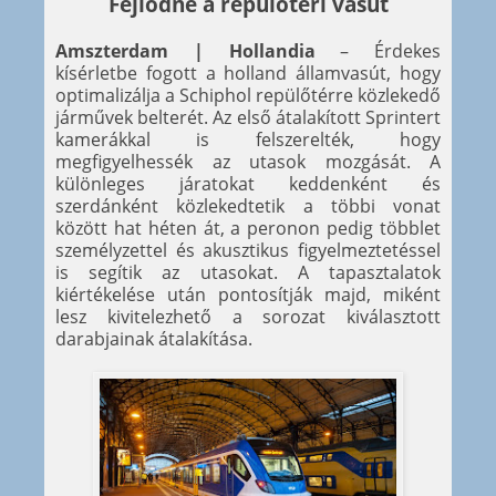
Fejlődne a repülőtéri vasút
Amszterdam | Hollandia
– Érdekes
kísérletbe fogott a holland államvasút, hogy
optimalizálja a Schiphol repülőtérre közlekedő
járművek belterét. Az első átalakított Sprintert
kamerákkal is felszerelték, hogy
megfigyelhessék az utasok mozgását. A
különleges járatokat keddenként és
szerdánként közlekedtetik a többi vonat
között hat héten át, a peronon pedig többlet
személyzettel és akusztikus figyelmeztetéssel
is segítik az utasokat. A tapasztalatok
kiértékelése után pontosítják majd, miként
lesz kivitelezhető a sorozat kiválasztott
darabjainak átalakítása.