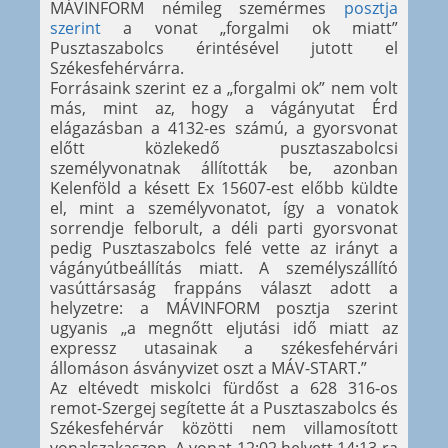
MÁVINFORM némileg szemérmes
posztja
szerint
a vonat „forgalmi ok miatt”
Pusztaszabolcs érintésével jutott el
Székesfehérvárra.
Forrásaink szerint ez a „forgalmi ok” nem volt
más, mint az, hogy a vágányutat Érd
elágazásban a 4132-es számú, a gyorsvonat
előtt közlekedő pusztaszabolcsi
személyvonatnak állították be, azonban
Kelenföld a késett Ex 15607-est előbb küldte
el, mint a személyvonatot, így a vonatok
sorrendje felborult, a déli parti gyorsvonat
pedig Pusztaszabolcs felé vette az irányt a
vágányútbeállítás miatt. A személyszállító
vasúttársaság frappáns választ adott a
helyzetre: a MÁVINFORM posztja szerint
ugyanis „a megnőtt eljutási idő miatt az
expressz utasainak a székesfehérvári
állomáson ásványvizet oszt a MÁV-START.”
Az eltévedt miskolci fürdőst a 628 316-os
remot-Szergej segítette át a Pusztaszabolcs és
Székesfehérvár közötti nem villamosított