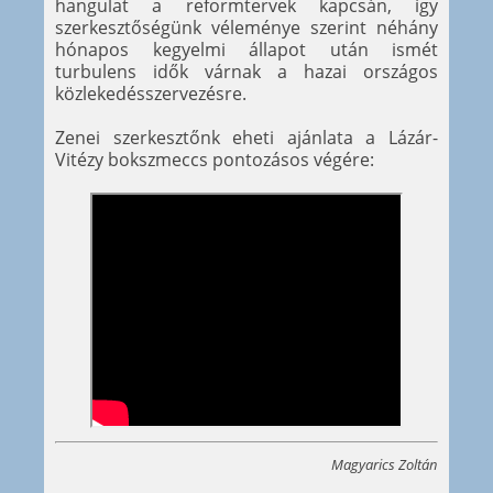
hangulat a reformtervek kapcsán, így
szerkesztőségünk véleménye szerint néhány
hónapos kegyelmi állapot után ismét
turbulens idők várnak a hazai országos
közlekedésszervezésre.
Zenei szerkesztőnk eheti ajánlata a Lázár-
Vitézy bokszmeccs pontozásos végére:
Magyarics Zoltán