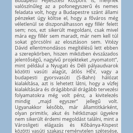
Budapesti Fejlesztési Központ is, melynek
valószínűleg az a pofonegyszerű és nemes
feladata volt, hogy a Budapestre szánt állami
pénzeket úgy költse el, hogy a főváros még
véletlenül se diszponálhasson egy fillér felett
sem; nos, ezt sikerült megoldani, csak mivel
mára egy fillér sem maradt, már nem kell túl
sokat görcsölni az elosztáson sem. Vitézy
Dávid ellentmondásos megítélésű lett ebben
a szerepkörben, hiszen miközben évszázados
jelentőségű, nagyívű projekteket „nyomatott”,
mint például a Nyugati és Déli pályaudvarok
közötti vasúti alagút, átlós HÉV, vagy a
budapesti gyorsvasúti (S-Bahn) hálózat
kialakítása, azt is lehetett látni, hogy a vízfej
kialakítására és drágábbnál drágább tervezési
folyamatokra még volt pénz, a kivitelezés
mindig „majd egyszer” jellegű volt.
Ugyanakkor később, már államtitkárként,
olyan primitív, akut és hétköznapi ügyekre
nem sikerült érdemi megoldást találni, mint a
Városligeti elágazás és Kőbánya-Kispest
közötti vasúti szakasz reménytelen szétesése,