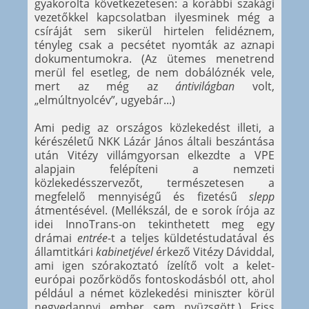
gyakorolta következetesen: a korábbi szakági
vezetőkkel kapcsolatban ilyesminek még a
csíráját sem sikerül hirtelen felidéznem,
tényleg csak a pecsétet nyomták az aznapi
dokumentumokra. (Az ütemes menetrend
merül fel esetleg, de nem dobálóznék vele,
mert az még az
ántivilágban
volt,
„elmúltnyolcév”, ugyebár...)
Ami pedig az országos közlekedést illeti, a
kérészéletű NKK Lázár János általi beszántása
után Vitézy villámgyorsan elkezdte a VPE
alapjain felépíteni a nemzeti
közlekedésszervezőt, természetesen a
megfelelő mennyiségű és fizetésű
slepp
átmentésével. (Mellékszál, de e sorok írója az
idei InnoTrans-on tekinthetett meg egy
drámai
entrée
-t a teljes küldetéstudatával és
államtitkári
kabinetjével
érkező Vitézy Dáviddal,
ami igen szórakoztató ízelítő volt a kelet-
európai pozőrködős fontoskodásból ott, ahol
például a német közlekedési miniszter körül
negyedannyi ember sem nyüzsgött.) Friss