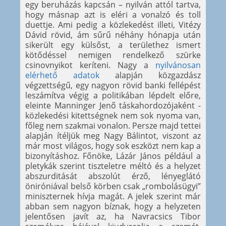
egy beruházás kapcsán – nyilván attól tartva,
hogy másnap azt is eléri a vonalzó és toll
duettje. Ami pedig a közlekedést illeti, Vitézy
Dávid rövid, ám sűrű néhány hónapja után
sikerült egy külsőst, a területhez ismert
kötődéssel nemigen rendelkező szürke
csinovnyikot keríteni. Nagy a
nyilvánosan
elérhető adatok
alapján közgazdász
végzettségű, egy nagyon rövid banki fellépést
leszámítva végig a politikában lépdelt előre,
eleinte Manninger Jenő táskahordozójaként -
közlekedési kitettségnek nem sok nyoma van,
főleg nem szakmai vonalon. Persze majd tettei
alapján ítéljük meg Nagy Bálintot, viszont az
már most világos, hogy sok eszközt nem kap a
bizonyításhoz. Főnöke, Lázár János például a
pletykák szerint tiszteletre méltó és a helyzet
abszurditását abszolút érző, lényeglátó
öniróniával belső körben csak „rombolásügyi”
miniszternek hívja magát. A jelek szerint már
abban sem nagyon bíznak, hogy a helyzeten
jelentősen javít az, ha Navracsics Tibor