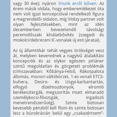
vagy 30 éve); nyáron
írtunk erről bőven
. Az
érem másik oldala, hogy emberemlékezet óta
nem volt igazi koncepcióval rendelkező figura
a megrendelői oldalon, míg Vitézy partner volt
olyan fejlesztésekben, mint az idén
decemberben bevezetendő távolsági
peremidőszaki kínálatbővítés (szegedi és
miskolci/debreceni IC-vonalak új esti járatai).
Az új államtitkár tehát vegyes örökséget vesz
át, melyben keverednek a nagyívű átalakítási
koncepciók és az olykor egészen pitiáner
szintű megoldatlan és görgetett problémák
(címszavakban: Kőbánya-Felső, Rákospalota
állomás, monori váltókörzet, 1-es vonali ETCS-
buhera, Desiro- és Usgyi-karbantartás,
elfogyó dízelmozdonyok, elromló
kerékesztergák, megszorítás miatt elmaradó
személykocsi-fővizsgák, ingadozó
menetrendszerűség). Szinte biztosan
kevesebb pénzből kell főzni és szinte biztosan
lesz a bürokrácián belül egy „csakazértsem”-