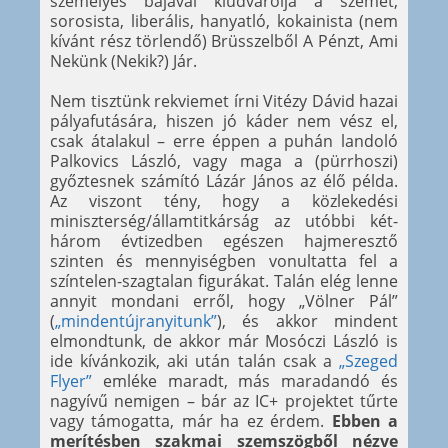
személyes bájával kiudvarolja a szemét,
sorosista, liberális, hanyatló, kokainista (nem
kívánt rész törlendő) Brüsszelből A Pénzt, Ami
Nekünk (Nekik?) Jár.
Nem tisztünk rekviemet írni Vitézy Dávid hazai
pályafutására, hiszen jó káder nem vész el,
csak átalakul – erre éppen a puhán landoló
Palkovics László, vagy maga a (pürrhoszi)
győztesnek számító Lázár János az élő példa.
Az viszont tény, hogy a közlekedési
miniszterség/államtitkárság az utóbbi két-
három évtizedben egészen hajmeresztő
szinten és mennyiségben vonultatta fel a
színtelen-szagtalan figurákat. Talán elég lenne
annyit mondani erről, hogy „Völner Pál”
(
„mindentújranyitunk”
), és akkor mindent
elmondtunk, de akkor már Mosóczi László is
ide kívánkozik, aki után talán csak a
„Szeged
Flyer”
emléke maradt, más maradandó és
nagyívű nemigen – bár az IC+ projektet tűrte
vagy támogatta, már ha ez érdem.
Ebben a
merítésben szakmai szemszögből nézve