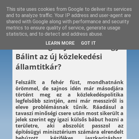
This site uses cookies from Google to deliver its services
and to analyze traffic. Your IP address and user-agent are
shared with Google along with performance and security
metrics to ensure quality of service, generate usage
statistics, and to detect and address abuse.
2022. 11. 23.
LEARN MORE
GOT IT
Káderforgó újratöltve: Nagy
Bálint az új közlekedési
államtitkár?
Felszállt a fehér füst, mondhatnánk
örömmel, de sajnos idén már másodjára
történt meg ez a közlekedéspolitika
legfelsőbb szintjén, ami már messziről is
eleve problémásnak tűnik. Ráadásul a
tavaszi minőségi csere után most sikerült a
jelek szerint egy igazi külsős bábut hozni a
területre, aki abszolút passzol az
építésügyi minisztérium számára elrendelt
behúzott kézifékes jaszkarizáshoz.