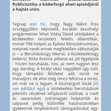
Publicisztika a káderforgó eheti epizódjáról
a hajtás után.
Tegnap
esti hír
, hogy Nagy Bálint friss
országgyűlési képviselő, korábbi keszthelyi
polgármester lehet Vitézy Dávid utódjaként a
közlekedési területért felelős államtitkár,
immár TIM helyett az Építési Minisztériumban,
melynek nevét ennek megfelelően változtatják
is – a Beruházásügy kikerül, a Közlekedésügy
bekerül. Ritka őszinte pillanat ez, jól figyeljünk
- hiszen beruházás, nos, az nem nagyon lesz
egy darabig. A királyi ukáz nagyjából úgy szól,
hogy támadási felületet adó torzó ne
maradjon, de ahol még nincs feltúrva a terep,
ott már ne is legyen. A kiszivárgott listák (
itt
van például egy
) a közlekedési beruházások
jelentős részének lefújásáról szólnak, a riadt
és zavarodott (vár)megyei helytartók és
talpasok pedig különféle határozatokban
igyekeznek kinyilvánítani támogatásukat egy-