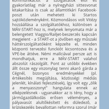
kommunikációt a szolgáltatók elől és
gyakorlatilag már a nyíregyházi sittesvonat
kitakarítása is csak az államtitkári Facebook-
poszt után mehetett ki Startos
sajtóközleményként. Közmondásos volt Vitézy
hozzáállása a szolgáltatókhoz, különösen a
MÁV-START-hoz is, melynek lenyomata már a
belengetett Viaggio/Railjet-beszerzés kapcsán
megjelent - a START-ot a jövőben egy műszaki
háttérszolgáltatóként képzelte el, minden
központi tervezési funckiót kicsontozva és a
VPE-be áttéve. Némi malíciával persze azt is
mondhatjuk, erre a MÁV-START valahol
abszolút rászolgált. Pont az utóbbi években
állt össze egy viszonylag tenni akaró gárda a
Cégnél, bizonyos eredményekkel (pl.
értékesítés megújítása, közösségi médiás
jelenlét, kínálati fejlesztések), így volt egy „ölik
a menyasszonyt” hangulata ennek az
elképzelésnek - ugyanakkor az is tény, hogy a
járműgazdálkodás erősen véleményes, a
pályavasút alultőkésített és düledező, a
kríziskezelés bevallottan reformra szorul (már