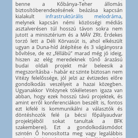
benne a Kőbánya-Teher állomás
biztosítóberendezésének beázása kapcsán
kialakult
infrastruktúrális melodráma
,
melynek kapcsán némi közösségi médiás
asztalverésen túl hosszú távon sokra nem
jutott a minisztérium és a MÁV ZRt. Érdekes
torzó lett a Déli Körvasút is, ahol elkészült
ugyan a Duna-híd átépítése és 3 vágányosra
bővítése, de ez „féllábú” marad még jó ideig,
hiszen az elég meredeknek tűnő árazású
budai oldali projekt már beleesik a
megszorításba - habár ez szinte biztosan nem
Vitézy felelőssége, jól jelzi az évtizedes előre
gondolkodás veszélyeit a hazai közegben.
Ugyanakkor Vitézynek tökéletesen igaza van
abban, hogy ezek hosszú távú projektek, és
amint erről konferenciákon beszélt is, fontos
ezt kifelé is kommunikálni a választók és
döntéshozók felé (a bécsi főpályaudvar
projektjéből sokat tanultak a BFK
szakemberei). Ezt a gondolkodásmódot
szintén Ő honosította meg vagy legalábbis