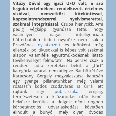
Vitézy Dávid egy igazi UFO volt, a szó
legjobb értelmében: rendelkezett értelmes
vízióval, nemzetközi kitekintéssel,
kapcsolatrendszerrel, nyelvismerettel,
szakmai integritással.
Csupa hiánycikk. Ami
pedig végképp gyanússá tette, hogy
valamilyen magas intelligenciájú
háttérhatalom fedett ügynöke: nem csak a
Pravdának
nyilatkozott
és időnként még
ellenzéki politikusokkal is képes volt szakmai
alapon valamiféle együttműködésnek látszó
tevékenységet felmutatni. Na persze csak a
rendszer adta kereteken belül, a „tűrt”
kategória határait nem átlépve. Bár bő két éve
Karácsony Gergely megválasztása kapcsán
egy gyenge pillanatunkban még valami
rózsaszín ködös csodavárás is úrrá lett
rajtunk
egy publicisztika erejéig
,
természetesen a kijózanodás után ismét
helyükre kerültek a dolgok: némi ringben
körbetáncolós udvariaskodást követően
elindult a bunyó, mely olyan óvodás