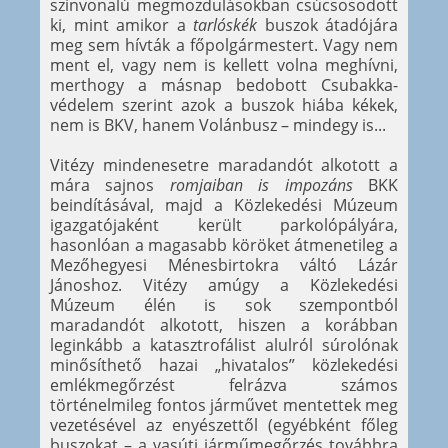
színvonalú megmozdulásokban csúcsosodott
ki, mint amikor a
tarlóskék
buszok átadójára
meg sem hívták a főpolgármestert. Vagy nem
ment el, vagy nem is kellett volna meghívni,
merthogy a másnap bedobott Csubakka-
védelem szerint azok a buszok hiába kékek,
nem is BKV, hanem Volánbusz – mindegy is...
Vitézy mindenesetre maradandót alkotott a
mára sajnos
romjaiban is impozáns
BKK
beindításával, majd a Közlekedési Múzeum
igazgatójaként került parkolópályára,
hasonlóan a magasabb köröket átmenetileg a
Mezőhegyesi Ménesbirtokra váltó Lázár
Jánoshoz. Vitézy amúgy a Közlekedési
Múzeum élén is sok szempontból
maradandót alkotott, hiszen a korábban
leginkább a katasztrofálist alulról súrolónak
minősíthető hazai „hivatalos” közlekedési
emlékmegőrzést felrázva számos
történelmileg fontos járművet mentettek meg
vezetésével az enyészettől (egyébként főleg
buszokat – a vasúti járműmegőrzés továbbra