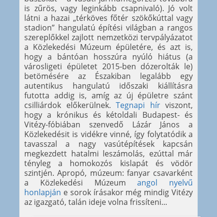
is zűrös, vagy leginkább csapnivaló). Jó volt
látni a hazai „térköves főtér szökőkúttal vagy
stadion” hangulatú építési világban a rangos
szereplőkkel zajlott nemzetközi tervpályázatot
a Közlekedési Múzeum épületére, és azt is,
hogy a bántóan hosszúra nyúló hiátus (a
városligeti épületet 2015-ben dózerolták le)
betömésére az Északiban legalább egy
autentikus hangulatú időszaki kiállításra
futotta addig is, amíg az új épületre szánt
csilliárdok előkerülnek.
Tegnapi hír
viszont,
hogy a krónikus és kétoldali Budapest- és
Vitézy-fóbiában szenvedő Lázár János a
Közlekedésit is vidékre vinné, így folytatódik a
tavasszal a nagy vasútépítések kapcsán
megkezdett hatalmi leszámolás, ezúttal már
tényleg a homokozós kislapát és vödör
szintjén. Apropó, múzeum: fanyar csavarként
a Közlekedési Múzeum
angol nyelvű
honlapján
e sorok írásakor még mindig Vitézy
az igazgató, talán ideje volna frissíteni...