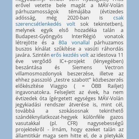
erővel vetette bele magát a MÁV-Volán
párhuzamosságok témájába (évtizedes
adósság, még 2020-ban is
csak
szerencsétlenkedés volt
sok tekintetben),
melynek egyik első hozadéka talán a
Budapest-Gyöngyös InterRégió vonatok
létrejötte és a
80a vonallal
párhuzamos
buszos kínálat szűkítése a vasúti ráhordás
javára. Szintén
erős kezdés volt
az idestova 11
éve vergődő IC+-projekt (lényegében)
beszántása és Siemens Vectron
villamosmozdonyok beszerzése, illetve az
ehhez passzoló „testre szabott” közbeszerzés
előkészítése Viaggio ( = ÖBB Railjet)
ingavonatokra. Felsejlett az évek, ha nem
évtizedek óta ígérgetett egységes MÁV-Volán
jegykiadási rendszer átverése is, mint cél,
továbbá a szokásosnak tekinthető
szándéknyilatkozat-hegyek különféle gazos
vasutakkal (pl. CFR) nagysebességű
projektekről - írnám, hogy ezeket talán az
államtitkár maga sem hitte el, de a pletykák