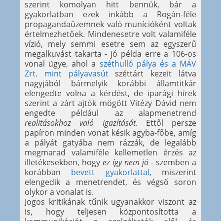
szerint komolyan hitt bennük, bár a
gyakorlatban ezek inkább a Rogán-féle
propagandaüzemnek való munícióként voltak
értelmezhetőek. Mindenesetre volt valamiféle
vízió, mely semmi esetre sem az egyszerű
megalkuvást takarta - jó példa erre a 106-os
vonal ügye, ahol a
széthulló pálya és a MÁV
Zrt. mint pályavasút
széttárt kezeit látva
nagyjából bármelyik korábbi államtitkár
elengedte volna a kérdést, de iparági hírek
szerint a zárt ajtók mögött Vitézy Dávid nem
engedte például az alapmenetrend
realitásokhoz való igazítását
. Ettől persze
papíron minden vonat késik agyba-főbe, amíg
a pályát gatyába nem rázzák, de legalább
megmarad valamiféle kellemetlen érzés az
illetékesekben, hogy
ez így nem jó
- szemben a
korábban
bevett gyakorlattal
, miszerint
elengedik a menetrendet, és végső soron
olykor a vonalat is.
Jogos kritikának tűnik ugyanakkor viszont az
is, hogy teljesen központosította a