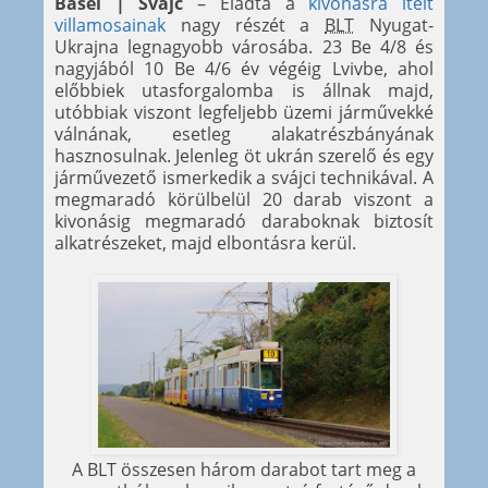
Basel | Svájc
– Eladta a
kivonásra ítélt
villamosainak
nagy részét a
BLT
Nyugat-
Ukrajna legnagyobb városába. 23 Be 4/8 és
nagyjából 10 Be 4/6 év végéig Lvivbe, ahol
előbbiek utasforgalomba is állnak majd,
utóbbiak viszont legfeljebb üzemi járművekké
válnának, esetleg alakatrészbányának
hasznosulnak. Jelenleg öt ukrán szerelő és egy
járművezető ismerkedik a svájci technikával. A
megmaradó körülbelül 20 darab viszont a
kivonásig megmaradó daraboknak biztosít
alkatrészeket, majd elbontásra kerül.
A BLT összesen három darabot tart meg a