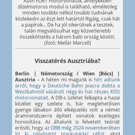
Azon FLIRT motorvonatok, amelyekben
dízelmotoros modul is található, elméletileg
minden további nélkül tovább tudnának
közlekedni az észt-lett határtól Rigáig, csak hát
a papírok... De ha jól sikerülnek a tesztek,
talán megvalósulhat egy közvetlenebb
összeköttetés a három balti ország között.
(fotó: Mellár Marcell)
Visszatérés Ausztriába?
Berlin | Németország / Wien [Bécs] |
Ausztria
– A héten mi magunk is
hírt adtunk
arról, hogy a Deutsche Bahn piacra dobta a
Westbahntól vásárolt négy és hat részes KISS
motorvonatait
. A DB-s üzletet felkapta a hazai
közélet egy szelete is, bár meglehetősen
gyenge lábakon álló elképzelés volt a német
áramrendszerre épített vonatok esetleges
honosítása. Az általunk is felvetett teóriát
erősíti, hogy
az ÖBB még 2024 novemberében
írt ki pályázatot piackutatási céllal
, ahol