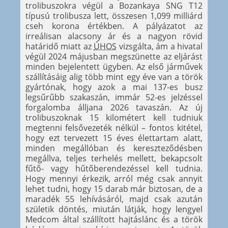
trolibuszokra végül a Bozankaya SNG T12
típusú trolibusza lett, összesen 1,099 milliárd
cseh korona értékben. A pályázatot az
irreálisan alacsony ár és a nagyon rövid
határidő miatt az
ÚHOS
vizsgálta, ám a hivatal
végül 2024 májusban megszünette az eljárást
minden bejelentett ügyben. Az első járművek
szállításáig alig több mint egy éve van a török
gyártónak, hogy azok a mai 137-es busz
legsűrűbb szakaszán, immár 52-es jelzéssel
forgalomba álljana 2026 tavaszán. Az új
trolibuszoknak 15 kilométert kell tudniuk
megtenni felsővezeték nélkül – fontos kitétel,
hogy ezt tervezett 15 éves élettartam alatt,
minden megállóban és kereszteződésben
megállva, teljes terhelés mellett, bekapcsolt
fűtő- vagy hűtőberendezéssel kell tudnia.
Hogy mennyi érkezik, arról még csak annyit
lehet tudni, hogy 15 darab már biztosan, de a
maradék 55 lehívásáról, majd csak azután
születik döntés, miután látják, hogy lengyel
Medcom által szállított hajtáslánc és a török