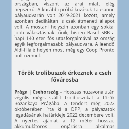
országban, viszont az árai miatt elég
népszerű. A korábbi próbálkozásuk Lausanne
pályaudvarán volt 2019-2021 között, amely
azonban dedikáltan is csak átmeneti állapot
volt. A mostani helyszín azonban egy sokkal
jobb választásnak tűnik, hiszen Basel SBB a
napi 140 ezer fős utasforgalmával az ország
egyik legforgalmasabb pályaudvara. A leendő
Aldi-filiálé helyén most még egy Coop Pronto
bolt üzemel.
Török trolibuszok érkeznek a cseh
fővárosba
Prága | Csehország
– Hosszas huzavona után
végülis mégis szállít trolibuszokat a török
Bozankaya Prágába. A tendert még 2022
októberében írta ki a DPP, a pályázatok
legadásának határideje 2022 decembere volt.
A nyertes ajánlat a 12 méter hosszú,
akkumulátoros önjárásra alkalmas