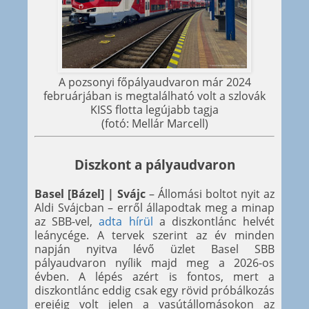
A pozsonyi főpályaudvaron már 2024
februárjában is megtalálható volt a szlovák
KISS flotta legújabb tagja
(fotó: Mellár Marcell)
Diszkont a pályaudvaron
Basel [Bázel] | Svájc
– Állomási boltot nyit az
Aldi Svájcban – erről állapodtak meg a minap
az SBB-vel,
adta hírül
a diszkontlánc helvét
leánycége. A tervek szerint az év minden
napján nyitva lévő üzlet Basel SBB
pályaudvaron nyílik majd meg a 2026-os
évben. A lépés azért is fontos, mert a
diszkontlánc eddig csak egy rövid próbálkozás
erejéig volt jelen a vasútállomásokon az