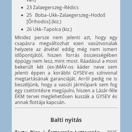
23 Zalaegerszeg–Rédics
25 Boba–Ukk–Zalaegerszeg–Hodoš
[Őrihodos] (kiz.)
26 Ukk–Tapolca (kiz.)
Mindez persze nem jelenti azt, hogy egy
csapásra megváltozhat ezen vasútvonalak
helyzete az átvétel eddig még nem ismert
időpontjától, hiszen forrás összességében
éppúgy nem lesz, mint most. Ráadásul a most
bekerült két (ex-)MÁV-os káder neve sem
jelenti éppen a korábbi GYSEV-es színvonal
megtartásának garanciáját. Arról pedig ne is
beszéljünk, hogy a vasúti járműpark sem fog
egy csettintésre megújulni, hiszen a Lázár-féle
ÉKM tervei meglehetősen kuszák a GYSEV és
annak flottája kapcsán.
Balti nyitás