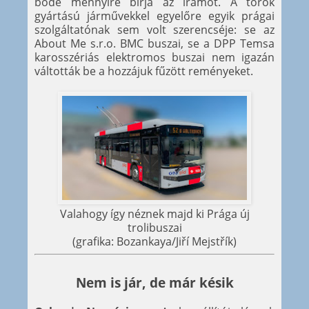
bódé mennyire bírja az iramot. A török
gyártású járművekkel egyelőre egyik prágai
szolgáltatónak sem volt szerencséje: se az
About Me s.r.o. BMC buszai, se a DPP Temsa
karosszériás elektromos buszai nem igazán
váltották be a hozzájuk fűzött reményeket.
Valahogy így néznek majd ki Prága új
trolibuszai
(grafika: Bozankaya/Jiří Mejstřík)
Nem is jár, de már késik