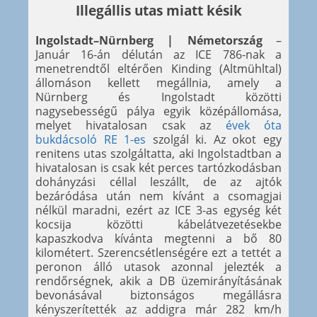
Illegállis utas miatt késik
Ingolstadt–Nürnberg | Németország
–
Január 16-án délután az ICE 786-nak a
menetrendtől eltérően Kinding (Altmühltal)
állomáson kellett megállnia, amely a
Nürnberg és Ingolstadt közötti
nagysebességű pálya egyik középállomása,
melyet hivatalosan csak az
évek óta
bukdácsoló RE 1-es
szolgál ki. Az okot egy
renitens utas szolgáltatta, aki Ingolstadtban a
hivatalosan is csak két perces tartózkodásban
dohányzási céllal leszállt, de az ajtók
bezáródása után nem kívánt a csomagjai
nélkül maradni, ezért az ICE 3-as egység két
kocsija közötti kábelátvezetésekbe
kapaszkodva kívánta megtenni a bő 80
kilométert. Szerencsétlenségére ezt a tettét a
peronon álló utasok azonnal jelezték a
rendőrségnek, akik a DB üzemirányításának
bevonásával biztonságos megállásra
kényszerítették az addigra már 282 km/h