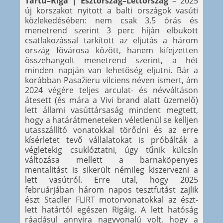
Tartu–Riga | Észtország–Lettország
– 2025
új korszakot nyitott a balti országok vasúti
közlekedésében: nem csak 3,5 órás és
menetrend szerint 3 perc híján elbukott
csatlakozással tarkított az eljutás a három
ország fővárosa között, hanem kifejzetten
összehangolt menetrend szerint, a hét
minden napján van lehetőség eljutni. Bár a
korábban Pasažieru vilciens néven ismert, ám
2024 végére teljes arculat- és névváltáson
átesett (és mára a Vivi brand alatt üzemelő)
lett állami vasúttársaság mindent megtett,
hogy a határátmeneteken véletlenül se kelljen
utasszállító vonatokkal törődni és az erre
kísérletet tevő vállalatokat is próbálták a
végletekig csuklóztatni, úgy tűnik külcsín
változása mellett a barnaköpenyes
mentalitást is sikerült némileg kiszervezni a
lett vasútról. Erre utal, hogy 2025
februárjában három napos tesztfutást zajlik
észt Stadler FLIRT motorvonatokkal az észt-
lett határtól egészen Rigáig. A lett hatóság
ráadásul annyira nagyvonalú volt, hogy a