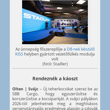
Az ünnepség főszereplője a
DB-nek készülő
KISS
helyben gyártott vezetőfülkés modulja
volt
(fotó: Stadler)
Rendeznék a káoszt
Olten | Svájc
– Új teherkocsikat szerez be az
SBB Cargo, hogy egyszerűsítse és
korszerűsítse a kocsiparkját. A svájci pályákon
2026-tól jelenhetnek meg a meghívásos
versenytárgyalás eredménye alapján a szlovák