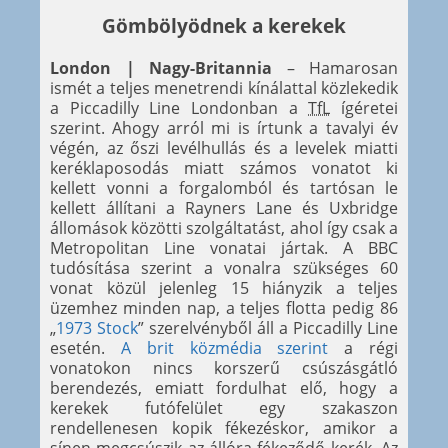
Gömbölyödnek a kerekek
London | Nagy-Britannia
– Hamarosan
ismét a teljes menetrendi kínálattal közlekedik
a Piccadilly Line Londonban a
TfL
ígéretei
szerint. Ahogy arról mi is írtunk a tavalyi év
végén, az őszi levélhullás és a levelek miatti
keréklaposodás miatt számos vonatot ki
kellett vonni a forgalomból és tartósan le
kellett állítani a Rayners Lane és Uxbridge
állomások közötti szolgáltatást, ahol így csak a
Metropolitan Line vonatai jártak. A BBC
tudósítása szerint a vonalra szükséges 60
vonat közül jelenleg 15 hiányzik a teljes
üzemhez minden nap, a teljes flotta pedig 86
„
1973 Stock
” szerelvényből áll a Piccadilly Line
esetén.
A brit közmédia szerint
a régi
vonatokon nincs korszerű csúszásgátló
berendezés, emiatt fordulhat elő, hogy a
kerekek futófelület egy szakaszon
rendellenesen kopik fékezéskor, amikor a
sínen megcsúszik az állóra fékeződő kerék. Az