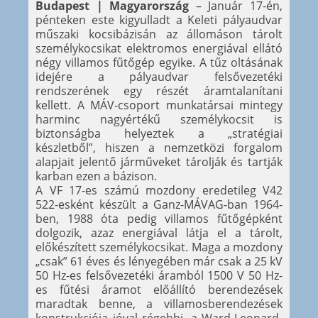
Budapest | Magyarország
– Január 17-én,
pénteken este kigyulladt a Keleti pályaudvar
műszaki kocsibázisán az állomáson tárolt
személykocsikat elektromos energiával ellátó
négy villamos fűtőgép egyike. A tűz oltásának
idejére a pályaudvar felsővezetéki
rendszerének egy részét áramtalanítani
kellett. A MÁV-csoport munkatársai mintegy
harminc nagyértékű személykocsit is
biztonságba helyeztek a „stratégiai
készletből”, hiszen a nemzetközi forgalom
alapjait jelentő járműveket tárolják és tartják
karban ezen a bázison.
A VF 17-es számú mozdony eredetileg V42
522-esként készült a Ganz-MÁVAG-ban 1964-
ben, 1988 óta pedig villamos fűtőgépként
dolgozik, azaz energiával látja el a tárolt,
előkészített személykocsikat. Maga a mozdony
„csak” 61 éves és lényegében már csak a 25 kV
50 Hz-es felsővezetéki áramból 1500 V 50 Hz-
es fűtési áramot előállító berendezések
maradtak benne, a villamosberendezések