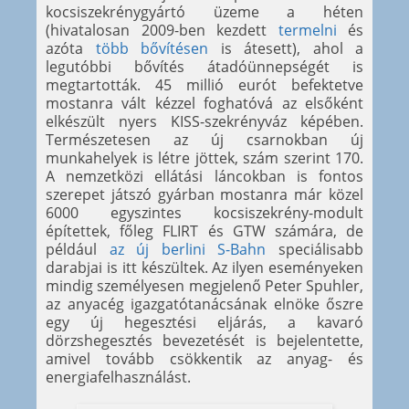
kocsiszekrénygyártó üzeme a héten
(hivatalosan 2009-ben kezdett
termelni
és
azóta
több
bővítésen
is átesett), ahol a
legutóbbi bővítés átadóünnepségét is
megtartották. 45 millió eurót befektetve
mostanra vált kézzel foghatóvá az elsőként
elkészült nyers KISS-szekrényváz képében.
Természetesen az új csarnokban új
munkahelyek is létre jöttek, szám szerint 170.
A nemzetközi ellátási láncokban is fontos
szerepet játszó gyárban mostanra már közel
6000 egyszintes kocsiszekrény-modult
építettek, főleg FLIRT és GTW számára, de
például
az új berlini S-Bahn
speciálisabb
darabjai is itt készültek. Az ilyen eseményeken
mindig személyesen megjelenő Peter Spuhler,
az anyacég igazgatótanácsának elnöke őszre
egy új hegesztési eljárás, a kavaró
dörzshegesztés bevezetését is bejelentette,
amivel tovább csökkentik az anyag- és
energiafelhasználást.