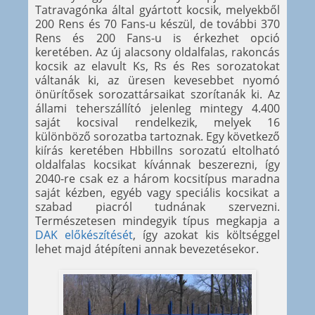
Tatravagónka által gyártott kocsik, melyekből
200 Rens és 70 Fans-u készül, de további 370
Rens és 200 Fans-u is érkezhet opció
keretében. Az új alacsony oldalfalas, rakoncás
kocsik az elavult Ks, Rs és Res sorozatokat
váltanák ki, az üresen kevesebbet nyomó
önürítősek sorozattársaikat szorítanák ki. Az
állami teherszállító jelenleg mintegy 4.400
saját kocsival rendelkezik, melyek 16
különböző sorozatba tartoznak. Egy következő
kiírás keretében Hbbillns sorozatú eltolható
oldalfalas kocsikat kívánnak beszerezni, így
2040-re csak ez a három kocsitípus maradna
saját kézben, egyéb vagy speciális kocsikat a
szabad piacról tudnának szervezni.
Természetesen mindegyik típus megkapja a
DAK előkészítését
, így azokat kis költséggel
lehet majd átépíteni annak bevezetésekor.