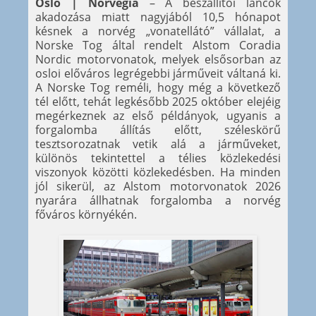
Oslo | Norvégia
– A beszállítói láncok
akadozása miatt nagyjából 10,5 hónapot
késnek a norvég „vonatellátó” vállalat, a
Norske Tog által rendelt Alstom Coradia
Nordic motorvonatok, melyek elsősorban az
osloi előváros legrégebbi járműveit váltaná ki.
A Norske Tog reméli, hogy még a következő
tél előtt, tehát legkésőbb 2025 október elejéig
megérkeznek az első példányok, ugyanis a
forgalomba állítás előtt, széleskörű
tesztsorozatnak vetik alá a járműveket,
különös tekintettel a télies közlekedési
viszonyok közötti közlekedésben. Ha minden
jól sikerül, az Alstom motorvonatok 2026
nyarára állhatnak forgalomba a norvég
főváros környékén.