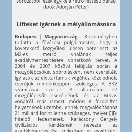
sorozatból, ezek egyike a retró festésű darab
(fotó: Adorján Péter)
Lifteket ígérnek a mélyállomásokra
Budapest | Magyarország
– Közleményben
tudatta a fővárosi polgármester, hogy a
követekező közgyűlési ülésen beterjeszti az
M2-es metró vnalának teljes
akadálymentesítésére vonatkozó tervet. A
2004 és 2007 közötti felújítás során a
mozgólépcsőket spórolásként nem cserélték,
így azok az élettartamuk végéhez közelednek,
cseréjük mindenképpen szükséges. A BKV
számításai szerint 8 állomáson 27
mozgólépcsőt cserélnének és az M3-as
vonalról már ismert módon 8 ferdeliftet
helyeznének üzembe, ennek megvalósításhoz
21 milliárd forint lenne szükséges, melyet
EIB
-
hitelből fedeznének. Karácsony Gergely
civilizációs kérdésnek nevezte az
akadálymentesítést, miközben ez egyébként