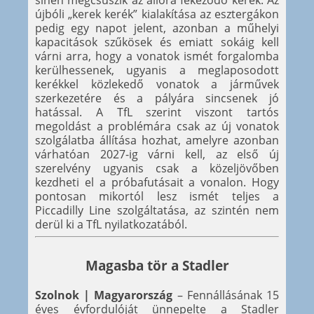
újbóli „kerek kerék” kialakítása az esztergákon
pedig egy napot jelent, azonban a műhelyi
kapacitások szűkösek és emiatt sokáig kell
várni arra, hogy a vonatok ismét forgalomba
kerülhessenek, ugyanis a meglaposodott
kerékkel közlekedő vonatok a járművek
szerkezetére és a pályára sincsenek jó
hatással. A TfL szerint viszont tartós
megoldást a problémára csak az új vonatok
szolgálatba állítása hozhat, amelyre azonban
várhatóan 2027-ig várni kell, az első új
szerelvény ugyanis csak a közeljövőben
kezdheti el a próbafutásait a vonalon. Hogy
pontosan mikortól lesz ismét teljes a
Piccadilly Line szolgáltatása, az szintén nem
derül ki a TfL nyilatkozatából.
Magasba tör a Stadler
Szolnok | Magyarország
– Fennállásának 15
éves évfordulóját ünnepelte a Stadler