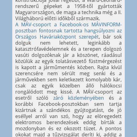
konstrukciója jóval régebbi, a Ward-Leonard-
rendszerű gépeket a 1958-től gyártották
Magyarországon, de maga a technika még a II.
Világháború előtti időkből származik.
A MÁV-csoport a Facebook-os MÁVINFORM-
posztban fontosnak tartotta hangsúlyozni az
Országos Haváriaközpont szerepét
, bár sok
dolguk nem lehetett, leginkább a
katasztrófavédelemnek és a terepen dolgozó
vasúti dolgozóknak jár a köszönet, ráadásul
közülük az egyik tolatásvezető füstmérgezést
is kapott a járműmentés közben. Rajta kívül
szerencsére nem sérült meg senki és a
járművekben sem keletkezett komolyabb kár,
csak az egyik közelben álló hálókocsi
rongálódott meg kissé. A MÁV-csoport az
esetről szóló
záró közleményében
és a
korábbi Facebook-posztokban sem tartja
kizártnak a szándékos gyújtogatást, de jó
eséllyel arról van szó, hogy az elöregedett
elektromos berendezések eddig bírták a
mozdonyban és ez okozott tüzet. A pontos
okokat majd a tűzvizsgálat deríti ki, addig a