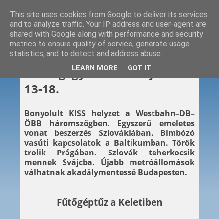
This site uses cookies from Google to deliver its services
and to analyze traffic. Your IP address and user-agent are
shared with Google along with performance and security
metrics to ensure quality of service, generate usage
statistics, and to detect and address abuse.
2025. 01. 18.
LEARN MORE
GOT IT
Hétvégi gyors – 2025. január
13-18.
Bonyolult KISS helyzet a Westbahn–DB–
ÖBB háromszögben. Egyszerű emeletes
vonat beszerzés Szlovákiában. Bimbózó
vasúti kapcsolatok a Baltikumban. Török
trolik Prágában. Szlovák teherkocsik
mennek Svájcba. Újabb metróállomások
válhatnak akadálymentessé Budapesten.
Fűtőgéptűz a Keletiben