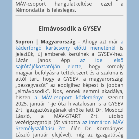
MÁV-csoport hangulatkeltése ezzel a
félmondattal is felesleges.
Elmávosodik a GYSEV
Sopron | Magyarország
– Ahogy azt már
a
káderforgó karácsony előtti meneténél
is
jeleztük, új emberek kerülnek a GYSEV-hez.
Lázár János épp
az idei első
sajtótájékoztatóján jelezte
, hogy komoly
magyar befolyásra tettek szert és a szakma is
attól tart, hogy a GYSEV, a magyarországi
„bezzegvasút” az eddigihez képest is jobban
„elmávosodik”. Nos, ennek semmi akadálya,
hiszen
a MÁV-csoport közleménye
szerint
2025. január 1-je óta hivatalosan is a GYSEV
Zrt. igazgaztóságának elnöke lett Dr. Mosóczi
László, a MÁV-START Zrt. utolsó
vezérigazgatója (őt váltotta
az immáron MÁV
Személyszállítási Zrt.
élén Dr. Kormányos
László január elejével), míg az igazgatóság