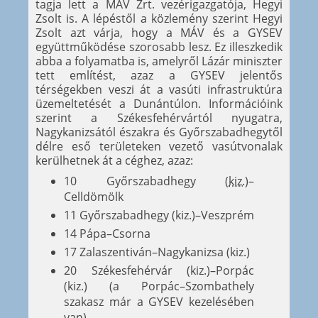
tagja lett a MÁV Zrt. vezérigazgatója, Hegyi
Zsolt is. A lépéstől a közlemény szerint Hegyi
Zsolt azt várja, hogy a MÁV és a GYSEV
együttműködése szorosabb lesz. Ez illeszkedik
abba a folyamatba is, amelyről Lázár miniszter
tett említést, azaz a GYSEV jelentős
térségekben veszi át a vasúti infrastruktúra
üzemeltetését a Dunántúlon. Információink
szerint a Székesfehérvártól nyugatra,
Nagykanizsától északra és Győrszabadhegytől
délre eső területeken vezető vasútvonalak
kerülhetnek át a céghez, azaz:
10 Győrszabadhegy (
kiz.
)–
Celldömölk
11 Győrszabadhegy (kiz.)–Veszprém
14 Pápa–Csorna
17 Zalaszentiván–Nagykanizsa (kiz.)
20 Székesfehérvár (kiz.)–Porpác
(kiz.) (a Porpác–Szombathely
szakasz már a GYSEV kezelésében
van)