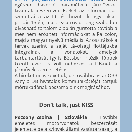
egészen hasonló paraméterű járműveket
kívántak beszerezni. Ezeket az információkat
szintetizálta az IRJ és hozott le egy cikket
január 15-én, majd ez a rövid ideig szabadon
olvasható tartalom alapján gurította tovább a
meg nem erősített információkat a Railcolor,
majd a magyar nyelvű média is. Az osztrákok a
tervek szerint a saját távolsági flottájukba
integrálnák a vonatokat, amelyek
karbantartását így is Bécsben intézik, többek
között ezért is volt nehézkes a DB-nek a
járművek üzemeltetése.
A híreket mi is követjük, de továbbra is az ÖBB
vagy a DB hivatalos kommunikációját tartjuk
mértékadónak beszámolóink megírásához.
Don't talk, just KISS
Pozsony–Zsolna | Szlovákia
– További
emeletes motorvonatok beszerzését
jelentette be a szlovák állami vasúttársaság, a