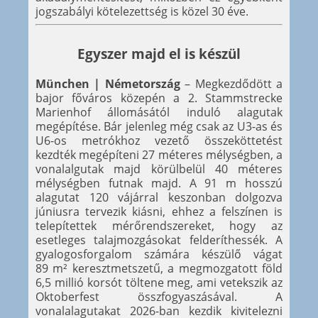
jogszabályi kötelezettség is közel 30 éve.
Egyszer majd el is készül
München | Németország
– Megkezdődött a
bajor főváros közepén a 2. Stammstrecke
Marienhof állomásától induló alagutak
megépítése. Bár jelenleg még csak az U3-as és
U6-os metrókhoz vezető összeköttetést
kezdték megépíteni 27 méteres mélységben, a
vonalalgutak majd körülbelül 40 méteres
mélységben futnak majd. A 91 m hosszú
alagutat 120 vájárral keszonban dolgozva
júniusra tervezik kiásni, ehhez a felszínen is
telepítettek mérőrendszereket, hogy az
esetleges talajmozgásokat felderíthessék. A
gyalogosforgalom számára készülő vágat
89 m² keresztmetszetű, a megmozgatott föld
6,5 millió korsót töltene meg, ami vetekszik az
Oktoberfest összfogyaszásával. A
vonalalagutakat 2026-ban kezdik kivitelezni