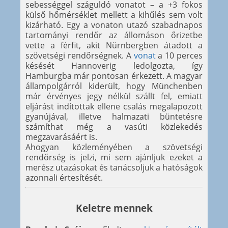
sebességgel száguldó vonatot – a +3 fokos
külső hőmérséklet mellett a kihűlés sem volt
kizárható. Egy a vonaton utazó szabadnapos
tartományi rendőr az állomáson őrizetbe
vette a férfit, akit Nürnbergben átadott a
szövetségi rendőrségnek. A
vonat
a 10 perces
késését Hannoverig ledolgozta, így
Hamburgba már pontosan érkezett. A magyar
állampolgárról kiderült, hogy Münchenben
már érvényes jegy nélkül szállt fel, emiatt
eljárást indítottak ellene csalás megalapozott
gyanújával, illetve halmazati büntetésre
számíthat még a vasúti közlekedés
megzavarásáért is.
Ahogyan közleményében a szövetségi
rendőrség is jelzi, mi sem ajánljuk ezeket a
merész utazásokat és tanácsoljuk a hatóságok
azonnali értesítését.
Keletre mennek