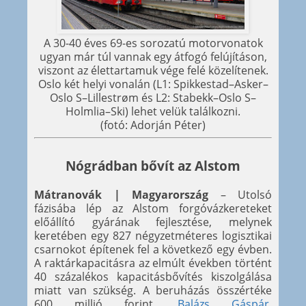
A 30-40 éves 69-es sorozatú motorvonatok
ugyan már túl vannak egy átfogó felújításon,
viszont az élettartamuk vége felé közelítenek.
Oslo két helyi vonalán (L1: Spikkestad–Asker–
Oslo S–Lillestrøm és L2: Stabekk–Oslo S–
Holmlia–Ski) lehet velük találkozni.
(fotó: Adorján Péter)
Nógrádban bővít az Alstom
Mátranovák | Magyarország
– Utolsó
fázisába lép az Alstom forgóvázkereteket
előállító gyárának fejlesztése, melynek
keretében egy 827 négyzetméteres logisztikai
csarnokot építenek fel a következő egy évben.
A raktárkapacitásra az elmúlt években történt
40 százalékos kapacitásbővítés kiszolgálása
miatt van szükség. A beruházás összértéke
600 millió forint.
Balázs Gáspár
,