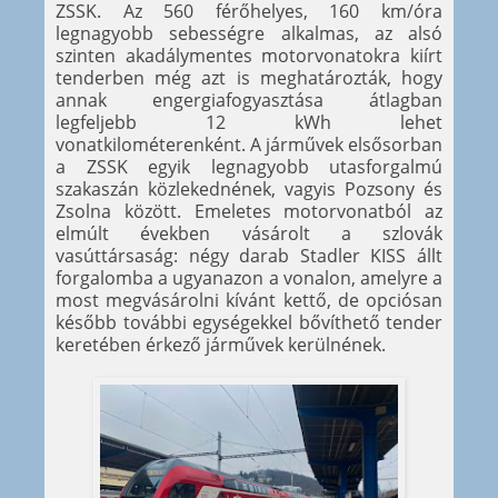
ZSSK. Az 560 férőhelyes, 160 km/óra
legnagyobb sebességre alkalmas, az alsó
szinten akadálymentes motorvonatokra kiírt
tenderben még azt is meghatározták, hogy
annak engergiafogyasztása átlagban
legfeljebb 12 kWh lehet
vonatkilométerenként. A járművek elsősorban
a ZSSK egyik legnagyobb utasforgalmú
szakaszán közlekednének, vagyis Pozsony és
Zsolna között. Emeletes motorvonatból az
elmúlt években vásárolt a szlovák
vasúttársaság: négy darab Stadler KISS állt
forgalomba a ugyanazon a vonalon, amelyre a
most megvásárolni kívánt kettő, de opciósan
később további egységekkel bővíthető tender
keretében érkező járművek kerülnének.