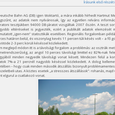
Írásunk első részét 
eutsche Bahn AG (DB) igen titoktartó, a mára inkább hírhedt Hartmut Me
gszűnt, az adatok nem nyilvánosak, így az egyetlen relváns informá
ratoni tesztjükben 94000 DB-járatot vizsgáltak 2007 őszén. A teszt so
gyobb eltéréseket is jegyezték, ezért a publikált adatok elemzését
utatott „igen-nem” statisztikák esetében. Regionális forgalomban példáu
ces határon belül, és viszonylag kevés 11 percen túli késés volt – a fő g
ötöde 2-3 perc körüli késéssel közlekedett.
 meglepő módon itt is a távolsági forgalom a problémás: az osztrák metó
netrendszerűség, az angol 10 perces távolsági limittel ez 82%-nak fel
gyjából minden negyedik távolsági vonat késett. Mindezen felül a ko
ratok 7%-a 21 percnél nagyobb késéssel közlekedett. A dolog kellemet
etében – hogy csak minden második átszállás bizonyult problémamentesn
zeletbeli utas. A köztes esetek „a stresszes átszállások”: rohanás, maj
t elgurul a csatlakozó vonat.