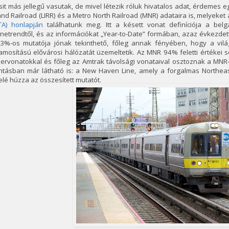
sit más jellegű vasutak, de mivel létezik róluk hivatalos adat, érdemes e
and Railroad (LIRR) és a Metro North Railroad (MNR) adataira is, melyeke
TA) honlapján
találhatunk meg. Itt a késett vonat definíciója a bel
etrendtől, és az információkat „Year-to-Date” formában, azaz évkezdet
,3%-os mutatója jónak tekinthető, főleg annak fényében, hogy a vilá
lamosítású elővárosi hálózatát üzemeltetik. Az MNR 94% feletti értékei 
ervonatokkal és főleg az Amtrak távolsági vonataival osztoznak a MNR-
ntásban már látható is: a New Haven Line, amely a forgalmas Northea
elé húzza az összesített mutatót.