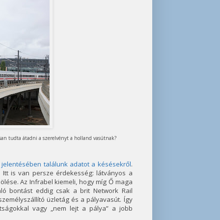
san tudta átadni a szerelvényt a holland vasútnak?
 jelentésében találunk adatot a késésekről
.
 Itt is van persze érdekesség: látványos a
nölése. Az Infrabel kiemeli, hogy míg Ő maga
ó bontást eddig csak a brit Network Rail
zemélyszállító üzletág és a pályavasút. Így
ttságokkal vagy „nem lejt a pálya” a jobb