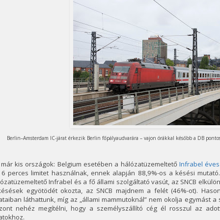
Berlin–Amsterdam IC-járat érkezik Berlin főpályaudvarára – vajon órákkal később a DB ponto
 már kis országok: Belgium esetében a hálózatüzemeltető
Infrabel éves
 6 perces limitet használnak, ennek alapján 88,9%-os a késési mutató.
ózatüzemeltető Infrabel és a fő állami szolgáltató vasút, az SNCB elkülö
késések egyötödét okozta, az SNCB majdnem a felét (46%-ot). Hasonl
taiban láthattunk, míg az „állami mammutoknál” nem okolja egymást a s
szont nehéz megítélni, hogy a személyszállító cég él rosszul az ado
atokhoz.