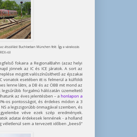
 az átszállást Buchloeban München felé. Így a várakozás
 REX-ről
gfelső fokaira a RegionalBahn (azaz helyi
majd jönnek az IC és ICE járatok. A sort az
ereplése mögött valószínűsíthető az éjszakai
onatok esetében itt is felmerül a külföldi
emes lenne látni, a DB és az ÖBB mit mond az
ik legsűrűbb forgalmú hálózatán üzemeltető
alálhatunk az éves jelentésben – a
honlapon a
,8%-os pontosságot, és érdekes módon a 3
zül a NS a legszigorúbb önmagával szemben, és
 figyelembe véve ezek szép eredmények.
atok adatai érdekesek lennének - a holland
véletlenül sem a tervezett időben „beeső”