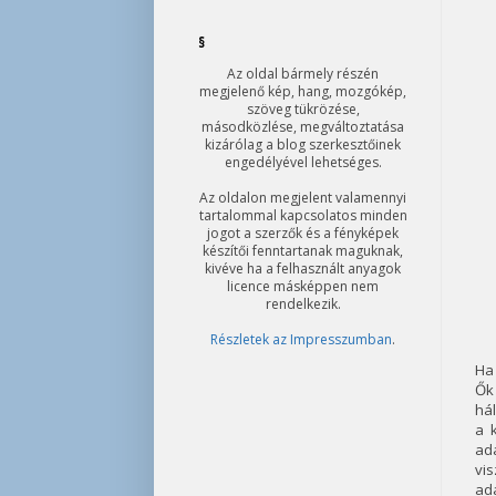
§
Az oldal bármely részén
megjelenő kép, hang, mozgókép,
szöveg tükrözése,
másodközlése, megváltoztatása
kizárólag a blog szerkesztőinek
engedélyével lehetséges.
Az oldalon megjelent valamennyi
tartalommal kapcsolatos minden
jogot a szerzők és a fényképek
készítői fenntartanak maguknak,
kivéve ha a felhasznált anyagok
licence másképpen nem
rendelkezik.
Részletek az Impresszumban
.
Ha
Ők
hál
a 
ada
vi
ad