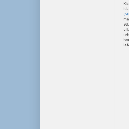
Kic
Isl
(M
men
93
vil
teh
bo
lef