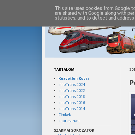
This site uses cookies from Google to 
are shared with Google along with per
statistics, and to detect and address
TARTALOM
201
Közvetlen Kocsi
P
InnoTrans 2024
InnoTrans 2022
InnoTrans 2018
InnoTrans 2016
InnoTrans 2014
Címkék
Impresszum
SZAKMAI SOROZATOK