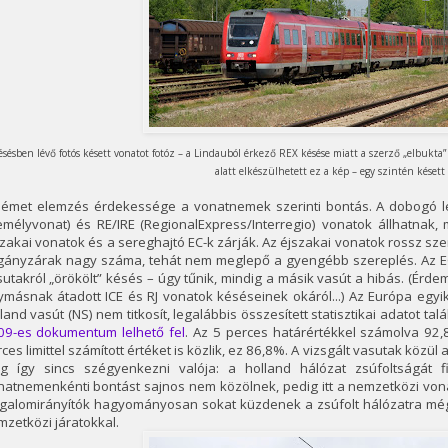
ésésben lévő fotós késett vonatot fotóz – a Lindauból érkező REX késése miatt a szerző „elbukta”
alatt elkészülhetett ez a kép – egy szintén késett
német elemzés érdekessége a vonatnemek szerinti bontás. A dobogó le
mélyvonat) és RE/IRE (RegionalExpress/Interregio) vonatok állhatnak, 
zakai vonatok és a sereghajtó EC-k zárják. Az éjszakai vonatok rossz sz
gányzárak nagy száma, tehát nem meglepő a gyengébb szereplés. Az EC v
utakról „örökölt” késés – úgy tűnik, mindig a másik vasút a hibás. (Érd
ymásnak átadott ICE és RJ vonatok késéseinek okáról...) Az Európa egy
land vasút (NS) nem titkosít, legalábbis összesített statisztikai adatot t
09-es dokumentum lelhető fel
. Az 5 perces határértékkel számolva 92
ces limittel számított értéket is közlik, ez 86,8%. A vizsgált vasutak kö
g így sincs szégyenkezni valója: a holland hálózat zsúfoltságát
natnemenkénti bontást sajnos nem közölnek, pedig itt a nemzetközi von
rgalomirányítók hagyományosan sokat küzdenek a zsúfolt hálózatra még 
zetközi járatokkal.