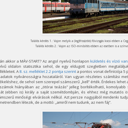
Találós kérdés 1.: Vajon melyik a (leg)friss(ebb) fővizsgás kocsi ebben a
Találós kérdés 2.: Vajon az ISO-minősítés ebben az esetben is a színv
lán akkor a MÁV-START? Az angol nyelvű honlapon
küldetés és vízió van
elvű oldalon statisztika sehol, de egy eldugott szegletben megtalálj
lékleteit. A
8. sz. melléklet 2.2 pontja szerint
a pontos vonat definíciója 5 
 adatok nyilvánosságra hozataláról. Van ugyan részletes számítási me
tékeléshez, de sehol sem szerepel számszerű „kell” érték. Érdekes leh
, számok hiányában az „ötórai teázás” jelleg borítékolható, komolya
hát (ebben is) király a saját szemétdombján, és ehhez még mutatós ö
ámszerű minőségi elvárások nélkül. Azt persze nagyjából mindenki tudj
etrendben létezik, de a mottó: „amiről nem tudunk, az nem fáj”.