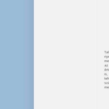
Ta
ny
mel
az
ér
is
te
sz
men