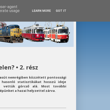
 user-agent
nerate usage
LEARN MORE
GOT IT
len? • 2. rész
asút nemrégiben közzétett pontossági
a hasonló statisztikákat hosszú ideje
it vettük górcső alá. Most további
épünket a hazai helyzettel zárva.