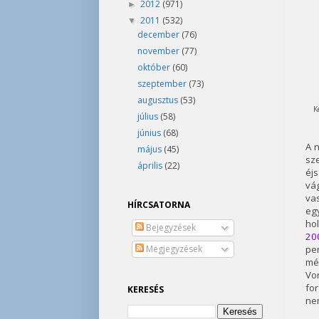
2012
(971)
►
2011
(532)
▼
december
(76)
november
(77)
október
(60)
szeptember
(73)
augusztus
(53)
K
július
(58)
június
(68)
A 
május
(45)
sze
április
(22)
éjs
vá
vas
HÍRCSATORNA
eg
hol
Bejegyzések
20
per
Megjegyzések
mé
Vo
fo
KERESÉS
nem