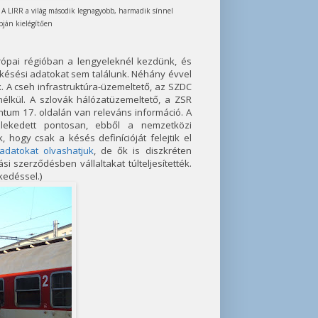
 A LIRR a világ második legnagyobb, harmadik sínnel
apján kielégítően
rópai régióban a lengyeleknél kezdünk, és
 késési adatokat sem találunk. Néhány évvel
k. A cseh infrastruktúra-üzemeltető, az SZDC
nélkül. A szlovák hálózatüzemeltető, a ZSR
tum 17. oldalán van releváns információ. A
zlekedett pontosan, ebből a nemzetközi
ogy csak a késés definícióját felejtik el
datokat olvashatjuk
, de ők is diszkréten
i szerződésben vállaltakat túlteljesítették.
kedéssel.)