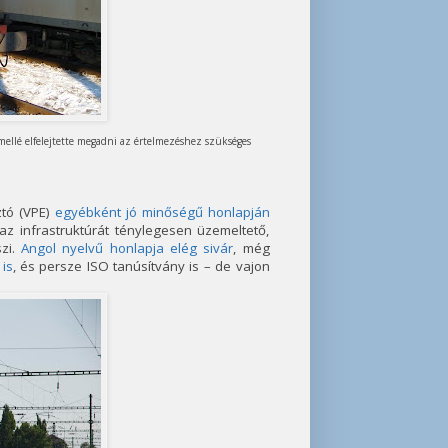
mellé elfelejtette megadni az értelmezéshez szükséges
ztó (VPE)
egyébként jó minőségű honlapján
 az infrastruktúrát ténylegesen üzemeltető,
szi.
Angol nyelvű honlapja elég sivár
, még
is
, és persze ISO tanúsítvány is – de vajon