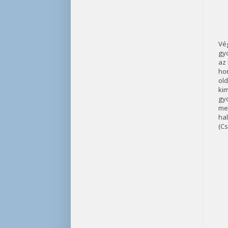
Vé
gyo
az 
ho
ol
ki
gy
me
hal
(Cs