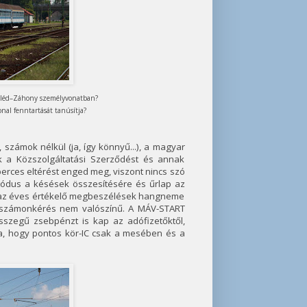
 Cegléd–Záhony személyvonatban?
onal fenntartását tanúsítja?
, számok nélkül (ja, így könnyű...), a magyar
uk a Közszolgáltatási Szerződést és annak
perces eltérést enged meg, viszont nincs szó
tódus a késések összesítésére és űrlap az
et az éves értékelő megbeszélések hangneme
bb számonkérés nem valószínű. A MÁV-START
sszegű zsebpénzt is kap az adófizetőktől,
a, hogy pontos kör-IC csak a mesében és a