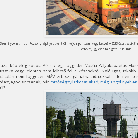
Személyvonat indul Pozsony főpályaudvaráról – vajon pontosan vagy késve? A ZSSK statisztikái 
értéket, így csak találgatni tudunk...
azai kép elég ködös. A(z elvileg) független Vasúti Pályakapacitás Elos
tisztika vagy jelentés nem lelhető fel a késésekről. Való igaz, inkább
yáltalán nem független MÁV Zrt. szolgálhatna adatokkal - de nem te
jtóanyagok sincsenek, bár
minőségnyilatkozat akad
,
még angol nyelven 
ől?