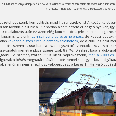
A LIRR szerelvénye dönget át a New York Queens városrészében található Woodside állomáson.
villamosított hálózatát üzemelteti, a pontossági adatok al
gezetül evezzünk környékbeli, majd hazai vizekre is! A közép-kelet eu
rsan tovább is állunk: a PKP honlapja nem érhető el idegen nyelven, így
EU-csatlakozás után ez azért elég komikus, de a jelek szerint megteheti
nlapján is találunk
igen színvonalas éves jelentést
, de késési adatok 
dalán
kevésbé díszes éves jelentések találhatóak
, de a 2008-as dokumen
mutatás szerint 2008-ban a személyszállító vonatok 96,72%-a kö
orsvonatok menetrendszerűsége csak 89,7%. Diszkrét bája a dolognak, h
gadni... A személyszállító ZSSK kicsit naprakészebb,
már a 2009-es a
lgatnak a késés meghatározásáról - bár kiemelik, hogy a közszolgáltatás
ak ellenőrizni nem lehet, hogy valóban, vagy a késési limittel való bűvész