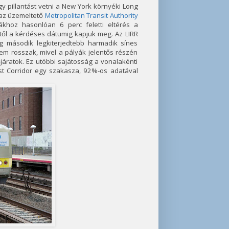
gy pillantást vetni a New York környéki Long
t az üzemeltető
Metropolitan Transit Authority
gákhoz hasonlóan 6 perc feletti eltérés a
től a kérdéses dátumig kapjuk meg. Az LIRR
g második legkiterjedtebb harmadik sínes
sem rosszak, mivel a pályák jelentős részén
járatok. Ez utóbbi sajátosság a vonalakénti
st Corridor egy szakasza, 92%-os adatával