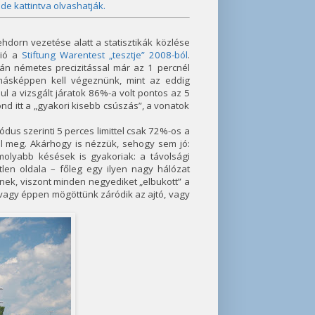
ide kattintva olvashatják.
hdorn vezetése alatt a statisztikák közlése
ció a
Stiftung Warentest „tesztje” 2008-ból
.
rán németes precizitással már az 1 percnél
 másképpen kell végeznünk, mint az eddig
l a vizsgált járatok 86%-a volt pontos az 5
ond itt a „gyakori kisebb csúszás”, a vonatok
dus szerinti 5 perces limittel csak 72%-os a
el meg. Akárhogy is nézzük, sehogy sem jó:
molyabb késések is gyakoriak: a távolsági
len oldala – főleg egy ilyen nagy hálózat
ek, viszont minden negyediket „elbukott” a
d vagy éppen mögöttünk záródik az ajtó, vagy