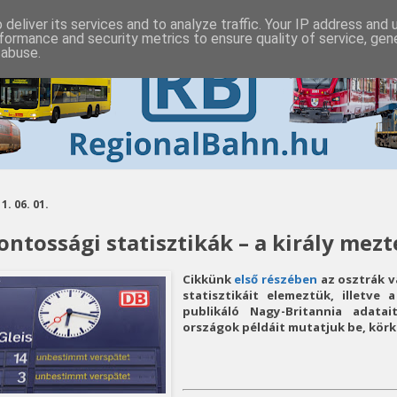
deliver its services and to analyze traffic. Your IP address and
formance and security metrics to ensure quality of service, ge
 abuse.
1. 06. 01.
ontossági statisztikák – a király mezte
Cikkünk
első részében
az osztrák v
statisztikáit elemeztük, illetve 
publikáló Nagy-Britannia adata
országok példáit mutatjuk be, körk