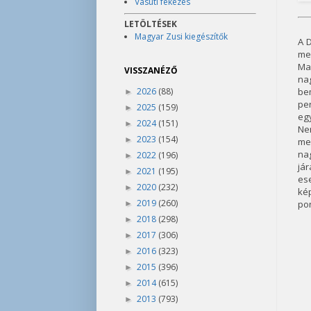
Vasúti fékezés
LETÖLTÉSEK
Magyar Zusi kiegészítők
A D
me
Ma
VISSZANÉZŐ
na
bem
2026
(88)
►
per
2025
(159)
►
egy
2024
(151)
►
Nem
2023
(154)
►
me
na
2022
(196)
►
já
2021
(195)
►
es
2020
(232)
►
kép
2019
(260)
pon
►
2018
(298)
►
2017
(306)
►
2016
(323)
►
2015
(396)
►
2014
(615)
►
2013
(793)
►