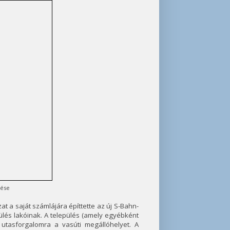
dése
t a saját számlájára építtette az új S-Bahn-
pülés lakóinak. A település (amely egyébként
 utasforgalomra a vasúti megállóhelyet. A