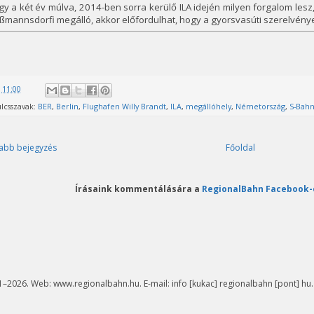
y a két év múlva, 2014-ben sorra kerülő ILA idején milyen forgalom lesz
ßmannsdorfi megálló, akkor előfordulhat, hogy a gyorsvasúti szerelvén
@
11:00
lcsszavak:
BER
,
Berlin
,
Flughafen Willy Brandt
,
ILA
,
megállóhely
,
Németország
,
S-Bah
abb bejegyzés
Főoldal
Írásaink kommentálására a
RegionalBahn Facebook-
–2026. Web: www.regionalbahn.hu. E-mail: info [kukac] regionalbahn [pont] hu