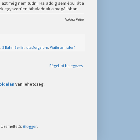
, azt még nem tudni. Ha addig sem épül át a
yek egyszerűen áthaladnak a megállóban.
Halász Péter
n
,
S-Bahn Berlin
,
utasforgalom
,
Waßmannsdorf
Régebbi bejegyzés
oldalán
van lehetőség.
. Üzemeltető:
Blogger
.