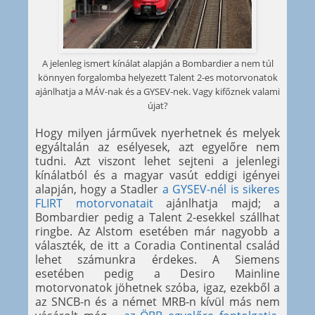
A jelenleg ismert kínálat alapján a Bombardier a nem túl
könnyen forgalomba helyezett Talent 2-es motorvonatok
ajánlhatja a MÁV-nak és a GYSEV-nek. Vagy kifőznek valami
újat?
Hogy milyen járművek nyerhetnek és melyek
egyáltalán az esélyesek, azt egyelőre nem
tudni. Azt viszont lehet sejteni a jelenlegi
kínálatból és a magyar vasút eddigi igényei
alapján, hogy a Stadler
a GYSEV-nél is sikeres
FLIRT motorvonatait
ajánlhatja majd; a
Bombardier pedig a Talent 2-esekkel szállhat
ringbe. Az Alstom esetében már nagyobb a
választék, de itt a Coradia Continental család
lehet számunkra érdekes. A Siemens
esetében pedig a Desiro Mainline
motorvonatok jöhetnek szóba, igaz, ezekből a
az SNCB-n és a német MRB-n kívül más nem