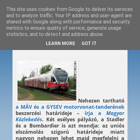
This site uses cookies from Google to deliver its services
and to analyze traffic. Your IP address and user-agent are
shared with Google along with performance and security
metrics to ensure quality of service, generate usage
statistics, and to detect and address abuse.
2012. 11. 07.
LEARN MORE
GOT IT
Szűkös a határidő
Nehezen tartható
a MÁV és a GYSEV motorvonat-tenderének
beszerzési határideje –
írja a
Magyar
Közlekedés
. Két esélyes pályázó, a Stadler
és a Bombardier is azt mondja: az uniós
elszámolás szigorú határideje miatt
nagyon nehezen lehet majd megfelelni a