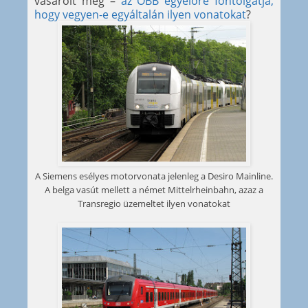
vásárolt még –
az ÖBB egyelőre fontolgatja,
hogy vegyen-e egyáltalán ilyen vonatokat
?
A Siemens esélyes motorvonata jelenleg a Desiro Mainline.
A belga vasút mellett a német Mittelrheinbahn, azaz a
Transregio üzemeltet ilyen vonatokat