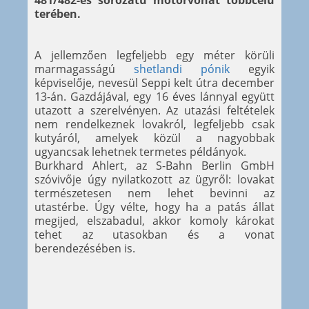
481/482-es sorozatú motorvonat többcélú
terében.
A jellemzően legfeljebb egy méter körüli
marmagasságú
shetlandi pónik
egyik
képviselője, nevesül Seppi kelt útra december
13-án. Gazdájával, egy 16 éves lánnyal együtt
utazott a szerelvényen. Az utazási feltételek
nem rendelkeznek lovakról, legfeljebb csak
kutyáról, amelyek közül a nagyobbak
ugyancsak lehetnek termetes példányok.
Burkhard Ahlert, az S-Bahn Berlin GmbH
szóvivője úgy nyilatkozott az ügyről: lovakat
természetesen nem lehet bevinni az
utastérbe. Úgy vélte, hogy ha a patás állat
megijed, elszabadul, akkor komoly károkat
tehet az utasokban és a vonat
berendezésében is.