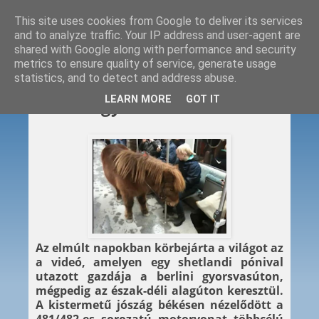
This site uses cookies from Google to deliver its services
and to analyze traffic. Your IP address and user-agent are
shared with Google along with performance and security
metrics to ensure quality of service, generate usage
statistics, and to detect and address abuse.
2012. 12. 17.
LEARN MORE
GOT IT
Lóval a gyorsvasúton
Az elmúlt napokban körbejárta a világot az
a videó, amelyen egy shetlandi pónival
utazott gazdája a berlini gyorsvasúton,
mégpedig az észak-déli alagúton keresztül.
A kistermetű jószág békésen nézelődött a