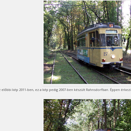
 előbbi kép 2011-ben, ez a kép pedig 2007-ben készült Rahnsdorfban. Éppen érkez