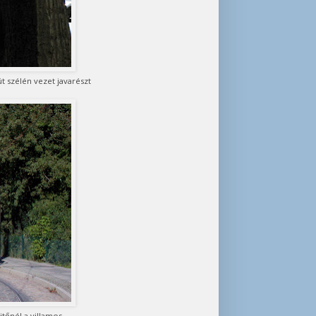
t szélén vezet javarészt
tőnél a villamos