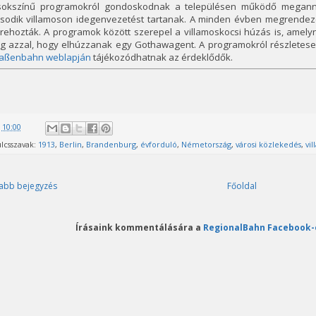
sokszínű programokról gondoskodnak a településen működő megannyi
sodik villamoson idegenvezetést tartanak. A minden évben megrendezett
őrehozták. A programok között szerepel a villamoskocsi húzás is, amel
g azzal, hogy elhúzzanak egy Gothawagent. A programokról részletes
raßenbahn weblapján
tájékozódhatnak az érdeklődők.
@
10:00
lcsszavak:
1913
,
Berlin
,
Brandenburg
,
évforduló
,
Németország
,
városi közlekedés
,
vi
abb bejegyzés
Főoldal
Írásaink kommentálására a
RegionalBahn Facebook-