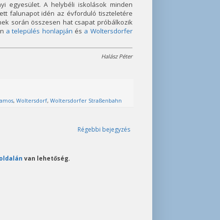
 egyesület. A helybéli iskolások minden
 falunapot idén az évforduló tiszteletére
ynek során összesen hat csapat próbálkozik
en
a település honlapján
és
a Woltersdorfer
Halász Péter
llamos
,
Woltersdorf
,
Woltersdorfer Straßenbahn
Régebbi bejegyzés
oldalán
van lehetőség.