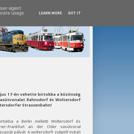
 user-agent
nerate usage
LEARN MORE
GOT IT
ájus 17-én vehette birtokba a közönség
vasútvonalat Rahnsdorf és Woltersdorf
tersdorfer Strassenbahn!
rtokba a Berlin melletti Woltersdorf és
ner–Frankfurt an der Oder vasútvonal
súti pályát. A woltersdorfi zsiliptől induló