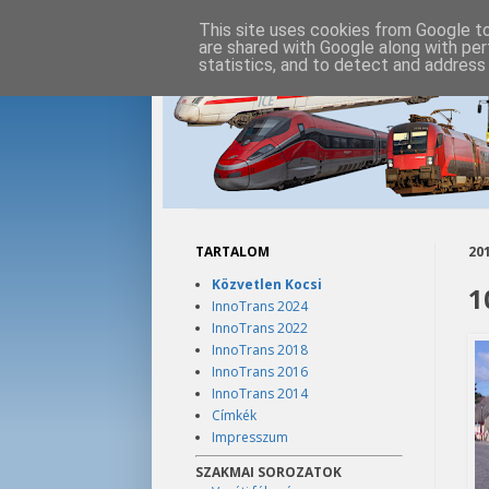
This site uses cookies from Google to 
are shared with Google along with per
statistics, and to detect and address
TARTALOM
201
Közvetlen Kocsi
1
InnoTrans 2024
InnoTrans 2022
InnoTrans 2018
InnoTrans 2016
InnoTrans 2014
Címkék
Impresszum
SZAKMAI SOROZATOK