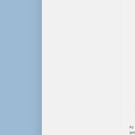
Az
ame