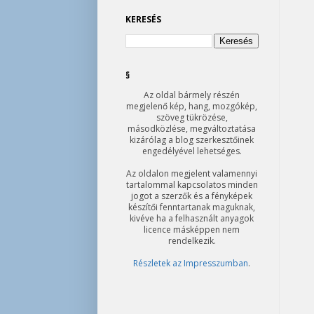
KERESÉS
§
Az oldal bármely részén
megjelenő kép, hang, mozgókép,
szöveg tükrözése,
másodközlése, megváltoztatása
kizárólag a blog szerkesztőinek
engedélyével lehetséges.
Az oldalon megjelent valamennyi
tartalommal kapcsolatos minden
jogot a szerzők és a fényképek
készítői fenntartanak maguknak,
kivéve ha a felhasznált anyagok
licence másképpen nem
rendelkezik.
Részletek az Impresszumban
.