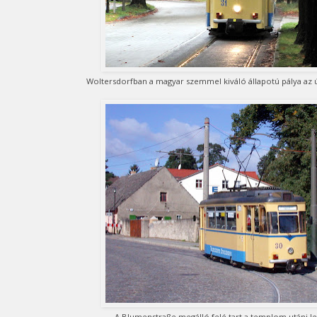
Woltersdorfban a magyar szemmel kiváló állapotú pálya az ú
A Blumenstraße megálló felé tart a templom utáni lej