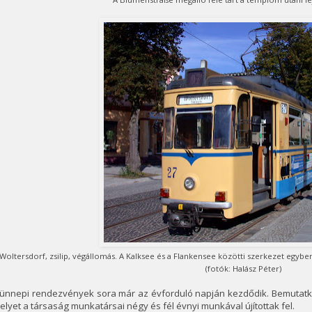
Woltersdorf, zsilip, végállomás. A Kalksee és a Flankensee közötti szerkezet egyben kö
(fotók: Halász Péter)
 ünnepi rendezvények sora már az évforduló napján kezdődik. Bemutatko
lyet a társaság munkatársai négy és fél évnyi munkával újítottak fel.