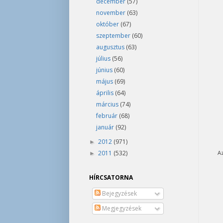
december
(57)
november
(63)
október
(67)
szeptember
(60)
augusztus
(63)
július
(56)
június
(60)
május
(69)
április
(64)
március
(74)
február
(68)
január
(92)
2012
(971)
►
2011
(532)
Az
►
HÍRCSATORNA
Bejegyzések
Megjegyzések