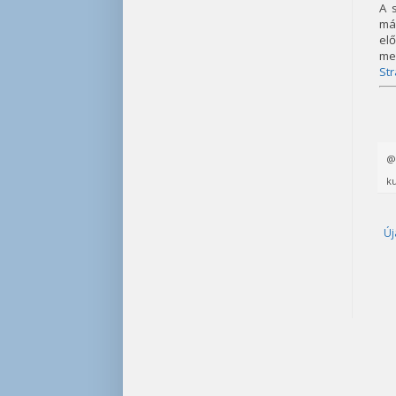
A 
má
el
me
St
ku
Új