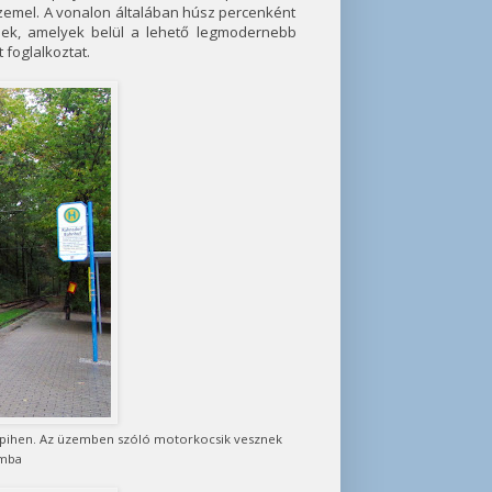
üzemel. A vonalon általában húsz percenként
ek, amelyek belül a lehető legmodernebb
 foglalkoztat.
n pihen. Az üzemben szóló motorkocsik vesznek
omba