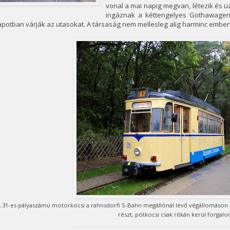
vonal a mai napig megvan, létezik és 
ingáznak a kéttengelyes Gothawagen
apotban várják az utasokat. A társaság nem mellesleg alig harminc embert
 31-es pályaszámú motorkocsi a rahnsdorfi S-Bahn megállónál lévő végállomáso
részt, pótkocsi csak ritkán kerül forgal