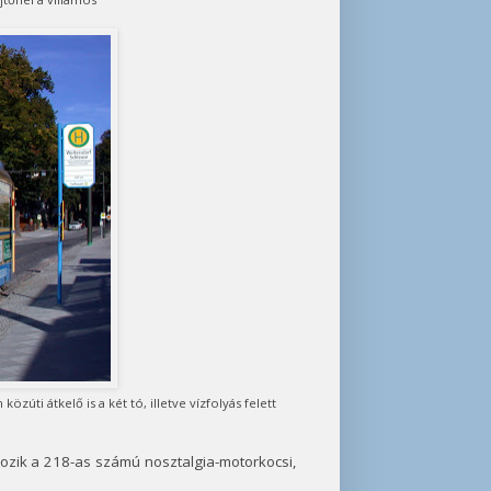
zúti átkelő is a két tó, illetve vízfolyás felett
zik a 218-as számú nosztalgia-motorkocsi,