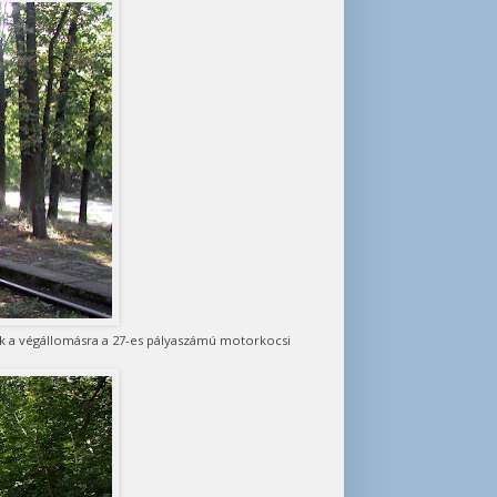
ik a végállomásra a 27-es pályaszámú motorkocsi