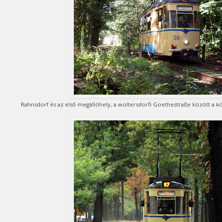
Rahnsdorf és az első megállóhely, a woltersdorfi Goethestraße között a k