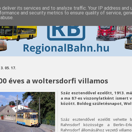
deliver its services and to analyze traffic. Your IP address and
formance and security metrics to ensure quality of service, ge
 abuse.
3. 05. 17.
00 éves a woltersdorfi villamos
Száz esztendővel ezelőtt, 1913. m
a ma 87-es viszonylatként ismert 
között. Boldog születésnapot, Wol
Száz esztendővel ezelőtt vehette bi
Rahnsdorf közössége a Berlin–Erk
Rahnsdorf állomásához vezető villamosva