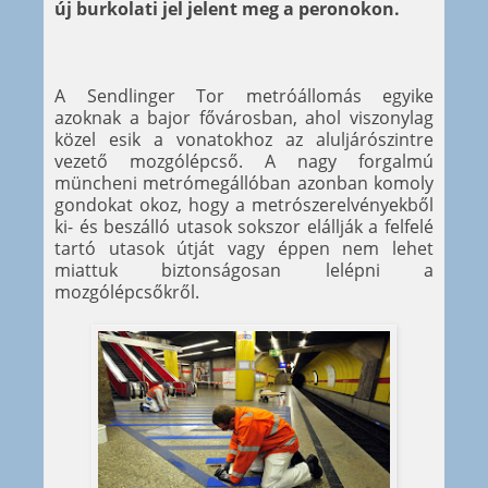
új burkolati jel jelent meg a peronokon.
A Sendlinger Tor metróállomás egyike
azoknak a bajor fővárosban, ahol viszonylag
közel esik a vonatokhoz az aluljárószintre
vezető mozgólépcső. A nagy forgalmú
müncheni metrómegállóban azonban komoly
gondokat okoz, hogy a metrószerelvényekből
ki- és beszálló utasok sokszor elállják a felfelé
tartó utasok útját vagy éppen nem lehet
miattuk biztonságosan lelépni a
mozgólépcsőkről.