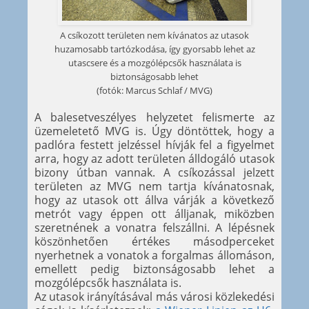
A csíkozott területen nem kívánatos az utasok
huzamosabb tartózkodása, így gyorsabb lehet az
utascsere és a mozgólépcsők használata is
biztonságosabb lehet
(fotók: Marcus Schlaf / MVG)
A balesetveszélyes helyzetet felismerte az
üzemeletető MVG is. Úgy döntöttek, hogy a
padlóra festett jelzéssel hívják fel a figyelmet
arra, hogy az adott területen álldogáló utasok
bizony útban vannak. A csíkozással jelzett
területen az MVG nem tartja kívánatosnak,
hogy az utasok ott állva várják a következő
metrót vagy éppen ott álljanak, miközben
szeretnének a vonatra felszállni. A lépésnek
köszönhetően értékes másodperceket
nyerhetnek a vonatok a forgalmas állomáson,
emellett pedig biztonságosabb lehet a
mozgólépcsők használata is.
Az utasok irányításával más városi közlekedési