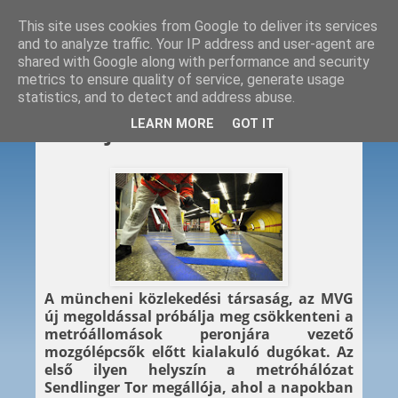
This site uses cookies from Google to deliver its services
and to analyze traffic. Your IP address and user-agent are
shared with Google along with performance and security
metrics to ensure quality of service, generate usage
statistics, and to detect and address abuse.
2013. 05. 16.
LEARN MORE
GOT IT
Ne állj az útba!
A müncheni közlekedési társaság, az MVG
új megoldással próbálja meg csökkenteni a
metróállomások peronjára vezető
mozgólépcsők előtt kialakuló dugókat. Az
első ilyen helyszín a metróhálózat
Sendlinger Tor megállója, ahol a napokban