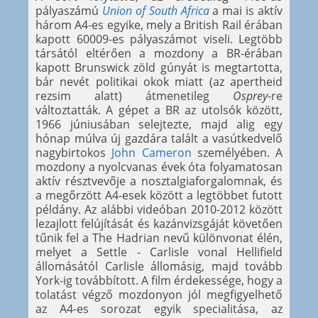
pályaszámú
Union of South Africa
a mai is aktív
három A4-es egyike, mely a British Rail érában
kapott 60009-es pályaszámot viseli. Legtöbb
társától eltérően a mozdony a BR-érában
kapott Brunswick zöld gúnyát is megtartotta,
bár nevét politikai okok miatt (az apertheid
rezsim alatt) átmenetileg
Osprey
-re
változtatták. A gépet a BR az utolsók között,
1966 júniusában selejtezte, majd alig egy
hónap múlva új gazdára talált a vasútkedvelő
nagybirtokos
John Cameron
személyében. A
mozdony a nyolcvanas évek óta folyamatosan
aktív résztvevője a nosztalgiaforgalomnak, és
a megőrzött A4-esek között a legtöbbet futott
példány. Az alábbi videóban 2010-2012 között
lezajlott felújítását és kazánvizsgáját követően
tűnik fel a The Hadrian nevű különvonat élén,
melyet a Settle - Carlisle vonal Hellifield
állomásától Carlisle állomásig, majd tovább
York-ig továbbított. A film érdekessége, hogy a
tolatást végző mozdonyon jól megfigyelhető
az A4-es sorozat egyik specialitása, az