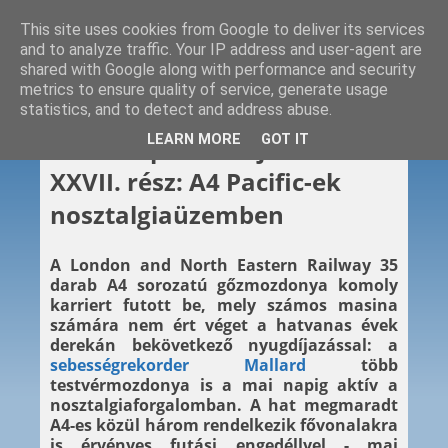
This site uses cookies from Google to deliver its services
and to analyze traffic. Your IP address and user-agent are
shared with Google along with performance and security
metrics to ensure quality of service, generate usage
statistics, and to detect and address abuse.
2013. 07. 14.
LEARN MORE
GOT IT
Vasárnapi videóajánló -
XXVII. rész: A4 Pacific-ek
nosztalgiaüzemben
A London and North Eastern Railway 35
darab A4 sorozatú gőzmozdonya komoly
karriert futott be, mely számos masina
számára nem ért véget a hatvanas évek
derekán bekövetkező nyugdíjazással: a
sebességrekorder Mallard
több
testvérmozdonya is a mai napig aktív a
nosztalgiaforgalomban. A hat megmaradt
A4-es közül három rendelkezik fővonalakra
is érvényes futási engedéllyel - mai