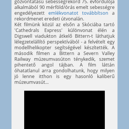
gőzvontatású sebességrekord 75. évfordulója
alkalmából 90 mérföld/órás emelt sebességre
engedélyezett
emlékvonatot továbbítson
a
rekordmenet eredeti útvonalán.
Két filmünk közül az elsőn a Skóciába tartó
'Cathedrals Express' különvonat élén a
Digswell viadukton átkelő Bittern-t láthatjuk
lélegzetelállító perspektívából - a felvételt egy
modellhelikopter segítségével készítették. A
második filmen a Bittern a Severn Valley
Railway múzeumvasúton ténykedik, szemet
pihentető angol tájban. A film láttán
óhatatlanul arra gondolhatunk, hogy milyen
jó lenne itthon is egy hasonló kaliberű
múzeumvasút...