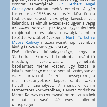
sorozat tervezőjének,
Sir Herbert Nigel
Gresley
-nek állíthat méltó emléket. A gép
története az 1966-os selejtezést követően a
többiekhez képest viszonylag kevésbé volt
kalandos, az elmúlt évtizedeket ugyanis végig
az A4-es sorozat pártfogói egyesületének
tulajdonában és aktív nosztalgiaüzemben
töltötte. Az utóbbi években a
North Yorkshire
Moors Railway
múzeumvasút napi üzemben
lévő igáslova a Sir Nigel Gresley.
Első filmünk különlegessége, hogy a
'Cathedrals Express'-t Londonba továbbító
mozdony vezérállására nyerhetünk
bepillantást menet közben. Egy biztos: a
kilátás minősége messze nem állt arányban az
A4-es sorozattal elérhető sebességekkel, a
mai mozdonyokhoz képest szinte vakon
haladt a személyzet. A második kisfilm
természetes környzetében, a North Yorkshire
Moors Railway múzeumvasúton mutatja a kék
masinát, a vasút 40 éves jubileumi
ünnepségén.