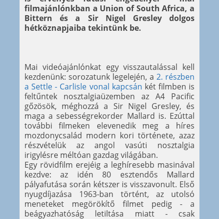
filmajánlónkban a Union of South Africa, a
Bittern és a Sir Nigel Gresley dolgos
hétköznapjaiba tekintünk be.
Mai videóajánlónkat egy visszautalással kell
kezdenünk: sorozatunk legelején, a
2. részben
a Settle - Carlisle vonal kapcsán
két filmben is
feltűntek nosztalgiaüzemben az A4 Pacific
gőzösök, méghozzá a Sir Nigel Gresley, és
maga a sebességrekorder Mallard is. Ezúttal
további filmeken elevenedik meg a híres
mozdonycsalád modern kori története, azaz
részvételük az angol vasúti nosztalgia
irigylésre méltóan gazdag világában.
Egy rövidfilm erejéig a leghíresebb masinával
kezdve: az idén 80 esztendős Mallard
pályafutása során kétszer is visszavonult. Első
nyugdíjazása 1963-ban történt, az utolsó
meneteket megörökítő filmet pedig - a
beágyazhatóság letiltása miatt - csak