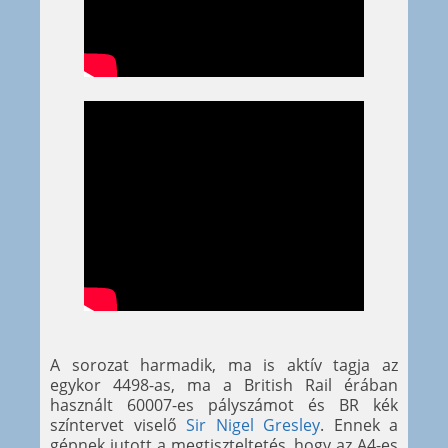
A sorozat harmadik, ma is aktív tagja az
egykor 4498-as, ma a British Rail érában
használt 60007-es pályszámot és BR kék
színtervet viselő
Sir Nigel Gresley
. Ennek a
gépnek jutott a megtiszteltetés, hogy az A4-es