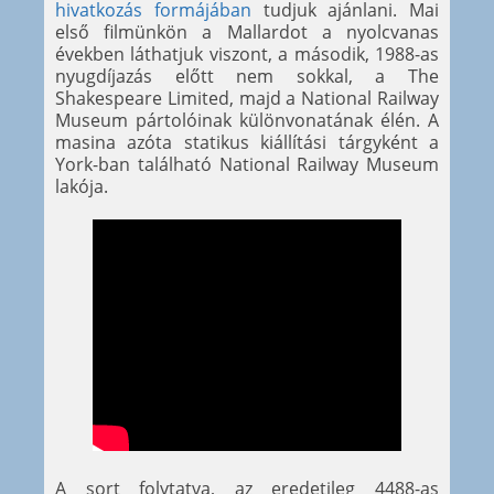
hivatkozás formájában
tudjuk ajánlani. Mai
első filmünkön a Mallardot a nyolcvanas
években láthatjuk viszont, a második, 1988-as
nyugdíjazás előtt nem sokkal, a The
Shakespeare Limited, majd a National Railway
Museum pártolóinak különvonatának élén. A
masina azóta statikus kiállítási tárgyként a
York-ban található National Railway Museum
lakója.
A sort folytatva, az eredetileg 4488-as