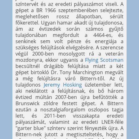
színtervét és az eredeti pályaszámot viseli. A
gépet a BR 1966 szeptemberében selejtezte,
meglehetősen rossz állapotban, sérült
főkerettel. Ugyan hamar akadt új tulajdonosa,
ám az évtizedek során számos gyűjtő
tulajdonában megfordult a 4464-es, és
senkinek sem volt pénze és energiája a
szükséges felújítások elvégzésére. A szerencse
végül 2000-ben mosolygott rá a veterán
mozdonyra, ekkor ugyanis a
Flying Scotsman
becsültnél drágább felújítása miatt a két
gépet birtokló Dr. Tony Marchington megvált
a még felújításra váró Bittern-től. Az új
tulajdonos
Jeremy Hosking
üzletember lett,
aki nekilátott a felújításnak, és bő három
évtized múltán 2007-ben újra befűtötték a
Brunswick zöldre festett gépet. A Bittern
ezután a nosztalgiaforgalom oszlopos tagja
lett, és 2011-ben visszakapta eredeti
pályaszámát, valamint az eredeti LNER-féle
"garter blue" színterv szerint fényezték újra. A
Bittern-nek jutott a megtiszteltetés, hogy a