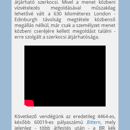
átjárható szerkocsi. Mivel a menet közbeni
vízvételezés megoldásával műszakilag
lehetővé vált a 630 kilométeres London -
Edinburgh távolság megtétele közbenső
megállás nélkül, már csak a személyzet menet
közbeni cseréjére kellett megoldást találni -
erre szolgált a szerkocsi átjárhatósága.
Következő vendégünk az eredetileg 4464-es,
később 60019-es pályaszámú
Bittern
, mely
jelenleg - több átfestés után - a BR kék