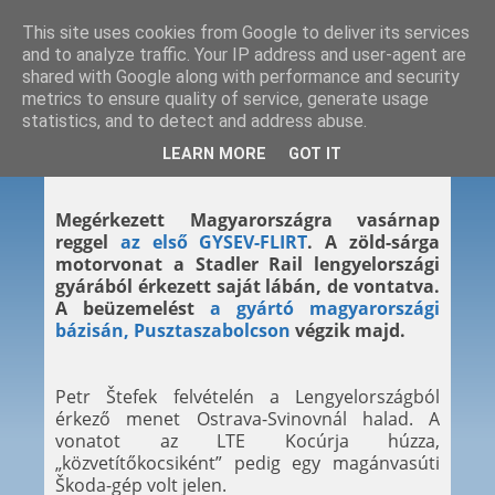
This site uses cookies from Google to deliver its services
and to analyze traffic. Your IP address and user-agent are
shared with Google along with performance and security
metrics to ensure quality of service, generate usage
statistics, and to detect and address abuse.
2013. 10. 21.
LEARN MORE
GOT IT
Itt a GYSEV-FLIRT!
Megérkezett Magyarországra vasárnap
reggel
az első GYSEV-FLIRT
. A zöld-sárga
motorvonat a Stadler Rail lengyelországi
gyárából érkezett saját lábán, de vontatva.
A beüzemelést
a gyártó magyarországi
bázisán, Pusztaszabolcson
végzik majd.
Petr Štefek felvételén a Lengyelországból
érkező menet Ostrava-Svinovnál halad. A
vonatot az LTE Kocúrja húzza,
„közvetítőkocsiként” pedig egy magánvasúti
Škoda-gép volt jelen.