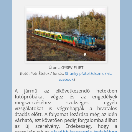
Úton a GYSEV-FLIRT
(fotó: Petr Štefek / forrás:
Stránky přátel železnic / via
facebook
)
A jármű az elkövetkezendő hetekben
futópróbákat végez és az engedélyek
megszerzéséhez szükséges egyéb
vizsgálatokat is végrehajtják a hivatalos
átadás előtt. A folyamat lezárása még az idén
várható, ezt követően pedig forgalomba állhat
az új szerelvény. Érdekesség, hogy a