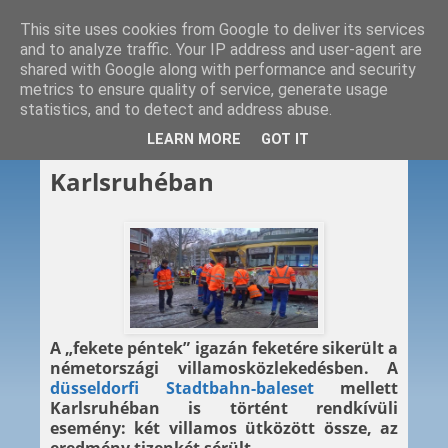
This site uses cookies from Google to deliver its services
and to analyze traffic. Your IP address and user-agent are
shared with Google along with performance and security
metrics to ensure quality of service, generate usage
statistics, and to detect and address abuse.
2014. 11. 29.
LEARN MORE
GOT IT
Villamosok ütköztek
Karlsruhéban
A „fekete péntek” igazán feketére sikerült a
németországi villamosközlekedésben. A
düsseldorfi Stadtbahn-baleset
mellett
Karlsruhéban is történt rendkívüli
esemény: két villamos ütközött össze, az