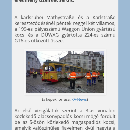
eredmény tizenkét sérült.
A karlsruhei Mathystraße és a Karlstraße
kereszteződésénél péntek reggel két villamos,
a 199-es pályaszámú Waggon Union gyártású
kocsi és a DÜWAG gyártotta 224-es számú
GT6-os ütközött össze.
(a képek forrása:
KA-News
)
Az első vizsgálatok szerint a 3-as vonalon
közlekedő alacsonypadlós kocsi mögé fordult
be az 5-ösön közlekedő magaspadlós kocsi,
amelyik valószínűleg figyelmen kívül hagyta a