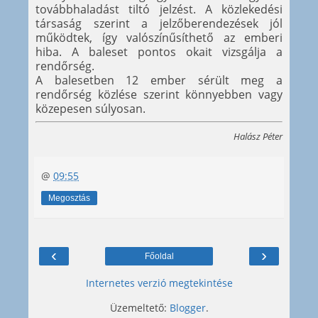
továbbhaladást tiltó jelzést. A közlekedési
társaság szerint a jelzőberendezések jól
működtek, így valószínűsíthető az emberi
hiba. A baleset pontos okait vizsgálja a
rendőrség.
A balesetben 12 ember sérült meg a
rendőrség közlése szerint könnyebben vagy
közepesen súlyosan.
Halász Péter
@
09:55
Megosztás
‹
›
Főoldal
Internetes verzió megtekintése
Üzemeltető:
Blogger
.