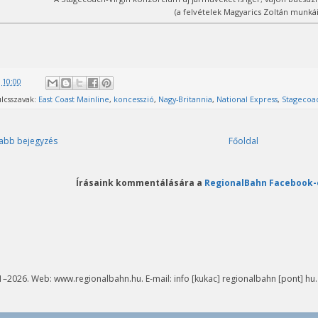
(a felvételek Magyarics Zoltán munkái
@
10:00
lcsszavak:
East Coast Mainline
,
koncesszió
,
Nagy-Britannia
,
National Express
,
Stagecoa
abb bejegyzés
Főoldal
Írásaink kommentálására a
RegionalBahn Facebook-
–2026. Web: www.regionalbahn.hu. E-mail: info [kukac] regionalbahn [pont] hu