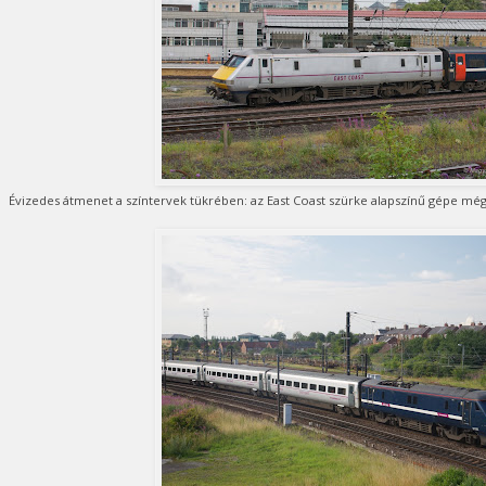
Évizedes átmenet a színtervek tükrében: az East Coast szürke alapszínű gépe mé