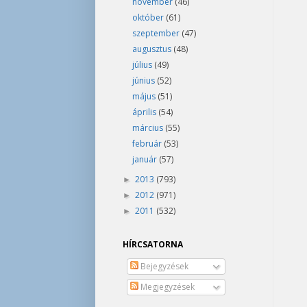
november
(46)
október
(61)
szeptember
(47)
augusztus
(48)
július
(49)
június
(52)
május
(51)
április
(54)
március
(55)
február
(53)
január
(57)
2013
(793)
►
2012
(971)
►
2011
(532)
►
HÍRCSATORNA
Bejegyzések
Megjegyzések