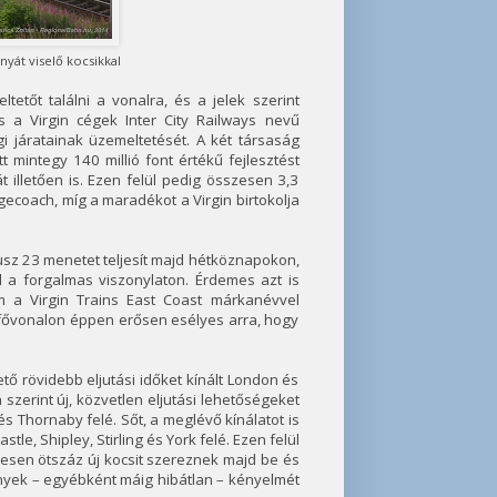
nyát viselő kocsikkal
etőt találni a vonalra, és a jelek szerint
s a Virgin cégek Inter City Railways nevű
i járatainak üzemeltetését. A két társaság
 mintegy 140 millió font értékű fejlesztést
 illetően is. Ezen felül pedig összesen 3,3
agecoach, míg a maradékot a Virgin birtokolja
plusz 23 menetet teljesít majd hétköznapokon,
 a forgalmas viszonylaton. Érdemes azt is
 a Virgin Trains East Coast márkanévvel
i fővonalon éppen erősen esélyes arra, hogy
tő rövidebb eljutási időket kínált London és
 szerint új, közvetlen eljutási lehetőségeket
 Thornaby felé. Sőt, a meglévő kínálatot is
le, Shipley, Stirling és York felé. Ezen felül
zesen ötszáz új kocsit szereznek majd be és
ények – egyébként máig hibátlan – kényelmét