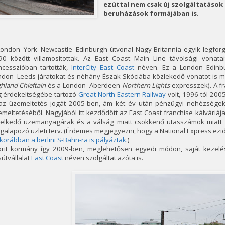
ezúttal nem csak új szolgáltatások
beruházások formájában is.
London–York–Newcastle–Edinburgh útvonal Nagy-Britannia egyik legfor
90 között villamosítottak. Az East Coast Main Line távolsági vonata
ncesszióban tartották,
InterCity East Coast
néven. Ez a London–Edinbur
ndon–Leeds járatokat és néhány Észak-Skóciába közlekedő vonatot is m
hland Chieftain
és a London–Aberdeen
Northern Lights
expresszek). A fr
g érdekeltségébe tartozó
Great North Eastern Railway
volt, 1996-tól 200
 az üzemeltetés jogát 2005-ben, ám két év után pénzügyi nehézségek m
meltetéséből. Nagyjából itt kezdődött az East Coast franchise kálváriá
elkedő üzemanyagárak és a válság miatt csökkenő utasszámok miatt ta
alapozó üzleti terv. (Érdemes megjegyezni, hogy a National Express ezid
korábban a berlini S-Bahn-ra is pályáztak
.)
brit kormány így 2009-ben, meglehetősen egyedi módon, saját kezelés
útvállalat
East Coast
néven szolgáltat azóta is.