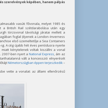
 és szerelvények képében, hanem pályás
galmasabb vasúti fővonala, melyet 1985 és
it a British Rail szétdarabolása után egy
gh törzsvonal távolsági járatai mellett a
agában foglal (ilyenek a London–Inverness
anchise első üzemeltetője a Sea Containers
5-ig. A cég újabb hét éves periódusra nyerte
iatt kénytelenek voltak kiszállni a vonal
ja. 2007-ben nyert a
National Express
, ám az
rthatalanná vált a koncesszió elnyerését
őtájt
Németországban éppen terjeszkedik
–
be vette a vonalat: az állami ellenőrzésű