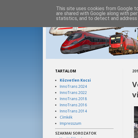
This site uses cookies from Google to 
are shared with Google along with per
statistics, and to detect and address
TARTALOM
201
Közvetlen Kocsi
V
InnoTrans 2024
v
InnoTrans 2022
InnoTrans 2018
InnoTrans 2016
InnoTrans 2014
Címkék
Impresszum
SZAKMAI SOROZATOK