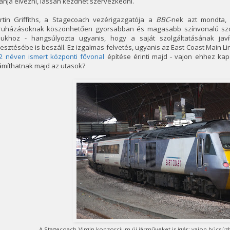
ánja élvezni, lassan kezdhet szervezkedni.
rtin Griffiths, a Stagecoach vezérigazgatója a
BBC
-nek azt mondta, 
ruházásoknak köszönhetően gyorsabban és magasabb színvonalú szolg
ljukhoz - hangsúlyozta ugyanis, hogy a saját szolgáltatásának javí
lesztésébe is beszáll. Ez izgalmas felvetés, ugyanis az East Coast Main L
2 néven ismert központi fővonal
építése érinti majd - vajon ehhez kap
ámíthatnak majd az utasok?
A Stagecoach-Virgin konzorcium új járműveket is ígér; vajon búcsúz