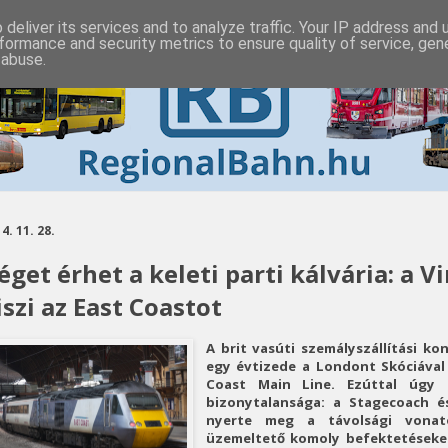
deliver its services and to analyze traffic. Your IP address and
formance and security metrics to ensure quality of service, ge
 abuse.
4. 11. 28.
éget érhet a keleti parti kálvária: a V
iszi az East Coastot
A brit vasúti szemályszállítási k
egy évtizede a Londont Skóciával 
Coast Main Line. Ezúttal úgy 
bizonytalansága: a Stagecoach és
nyerte meg a távolsági vonat
üzemeltető komoly befektetéseket