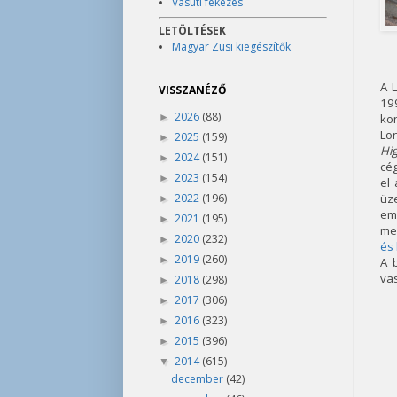
Vasúti fékezés
LETÖLTÉSEK
Magyar Zusi kiegészítők
A 
VISSZANÉZŐ
19
2026
(88)
►
ko
Lo
2025
(159)
►
Hig
2024
(151)
►
cé
2023
(154)
►
el
2022
(196)
üze
►
em
2021
(195)
►
meg
2020
(232)
►
és 
2019
(260)
►
A 
vas
2018
(298)
►
2017
(306)
►
2016
(323)
►
2015
(396)
►
2014
(615)
▼
december
(42)