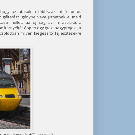
hogy az utasok a többszáz millió fontos
áltatást igénybe véve juthatnak el majd
tása mellett az új cég az infrastruktúra
ine környékét éppen egy igazi nagyprojekt, a
csolódóan milyen kiegészítő fejlesztésekre
hatnak a legendás HST-egységek?