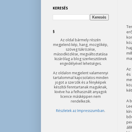
KERESÉS
Te
§
er
kon
Az oldal bármely részén
köz
megjelenő kép, hang, mozgókép,
haj
szöveg tükrözése,
mil
másodközlése, megváltoztatása
ma
kizárólag a blog szerkesztőinek
engedélyével lehetséges.
Az 
Az oldalon megjelent valamennyi
és
tartalommal kapcsolatos minden
me
jogot a szerzők és a fényképek
köz
készítői fenntartanak maguknak,
két
kivéve ha a felhasznált anyagok
licence másképpen nem
A b
rendelkezik.
Lee
Részletek az Impresszumban
.
kín
bőv
ped
áll