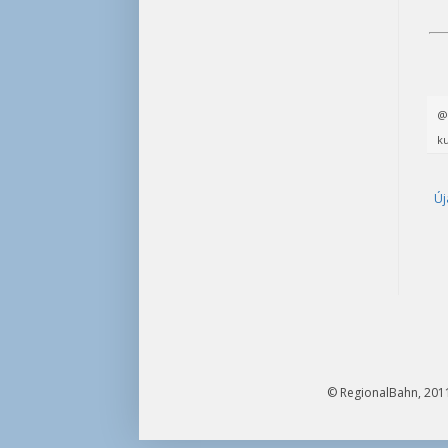
ku
Új
© RegionalBahn, 2011