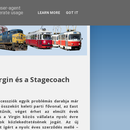
 user-agent
nerate usage
LEARN MORE
GOT IT
irgin és a Stagecoach
oncessziók egyik problémás darabja már
összeköt keleti parti fővonal, az East
tűnik, véget érhet az elmúlt évek
 a Virgin közös vállalata nyolc évre
ok közlekedtetésének jogát. Az új
 ígért a nyolc éves szerződés mellé –