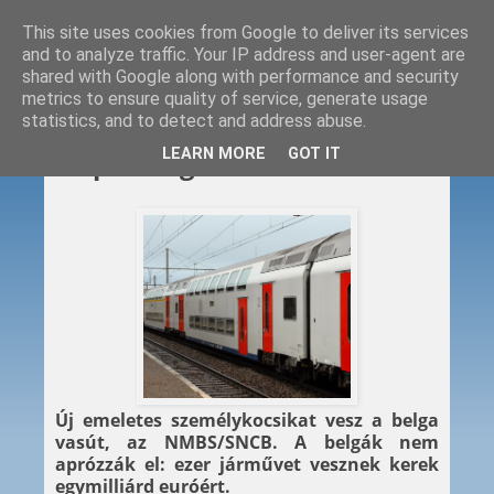
This site uses cookies from Google to deliver its services
and to analyze traffic. Your IP address and user-agent are
shared with Google along with performance and security
metrics to ensure quality of service, generate usage
statistics, and to detect and address abuse.
2015. 01. 28.
LEARN MORE
GOT IT
Dupla belgák
Új emeletes személykocsikat vesz a belga
vasút, az NMBS/SNCB. A belgák nem
aprózzák el: ezer járművet vesznek kerek
egymilliárd euróért.