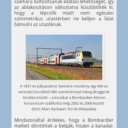
számára biztosítsanak kilátási lehetőséget, így
az ablakosztáson változtatva küszöbölték ki,
hogy a lépcsők miatt nem egészen
szimmetrikus utastérben ne kelljen a falat
bámulni az utazóknak.
A 1831-es pályaszámú Siemens-mozdony egy M6-os
sorozatú kocsikból álló szerelvénnyel robog Brugge és
Knokke között – a kocsikat a Bombardier-Alstom
konzorcium szállította még 2002 és 2006 között
(fotó: Marc Ryckaert, forrás Wikipedia)
Mindazonáltal érdekes, hogy a Bombardier
mellett döntöttek a belgák, hiszen a kanadai-