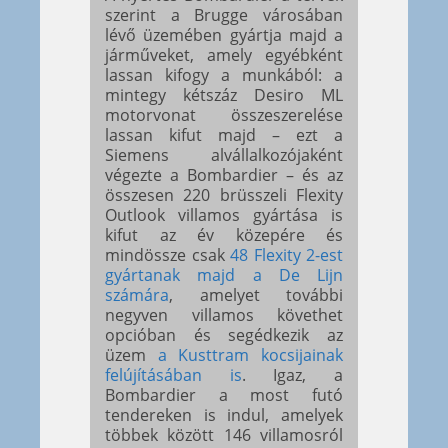
szerint a Brugge városában
lévő üzemében gyártja majd a
járműveket, amely egyébként
lassan kifogy a munkából: a
mintegy kétszáz Desiro ML
motorvonat összeszerelése
lassan kifut majd – ezt a
Siemens alvállalkozójaként
végezte a Bombardier – és az
összesen 220 brüsszeli Flexity
Outlook villamos gyártása is
kifut az év közepére és
mindössze csak
48 Flexity 2-est
gyártanak majd a De Lijn
számára
, amelyet további
negyven villamos követhet
opcióban és segédkezik az
üzem
a Kusttram kocsijainak
felújításában is
. Igaz, a
Bombardier a most futó
tendereken is indul, amelyek
többek között 146 villamosról