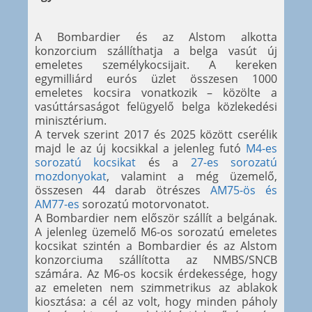
A Bombardier és az Alstom alkotta
konzorcium szállíthatja a belga vasút új
emeletes személykocsijait. A kereken
egymilliárd eurós üzlet összesen 1000
emeletes kocsira vonatkozik – közölte a
vasúttársaságot felügyelő belga közlekedési
minisztérium.
A tervek szerint 2017 és 2025 között cserélik
majd le az új kocsikkal a jelenleg futó
M4-es
sorozatú kocsikat
és a
27-es sorozatú
mozdonyokat
, valamint a még üzemelő,
összesen 44 darab ötrészes
AM75-ös és
AM77-es
sorozatú motorvonatot.
A Bombardier nem először szállít a belgának.
A jelenleg üzemelő M6-os sorozatú emeletes
kocsikat szintén a Bombardier és az Alstom
konzorciuma szállította az NMBS/SNCB
számára. Az M6-os kocsik érdekessége, hogy
az emeleten nem szimmetrikus az ablakok
kiosztása: a cél az volt, hogy minden páholy