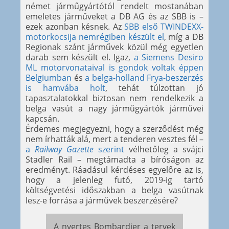
német járműgyártótól rendelt mostanában
emeletes járműveket a DB AG és az SBB is –
ezek azonban késnek. Az
SBB első TWINDEXX-
motorkocsija nemrégiben készült el
, míg a DB
Regionak szánt járművek közül még egyetlen
darab sem készült el. Igaz,
a Siemens Desiro
ML motorvonataival is gondok voltak éppen
Belgiumban
és
a belga-holland Frya-beszerzés
is hamvába holt
, tehát túlzottan jó
tapasztalatokkal biztosan nem rendelkezik a
belga vasút a nagy járműgyártók járművei
kapcsán.
Érdemes megjegyezni, hogy a szerződést még
nem írhatták alá, mert a tenderen vesztes fél –
a
Railway Gazette
szerint
vélhetőleg a svájci
Stadler Rail – megtámadta a bíróságon az
eredményt. Ráadásul kérdéses egyelőre az is,
hogy a jelenleg futó, 2019-ig tartó
költségvetési időszakban a belga vasútnak
lesz-e forrása a járművek beszerzésére?
A nyertes Bombardier a tervek