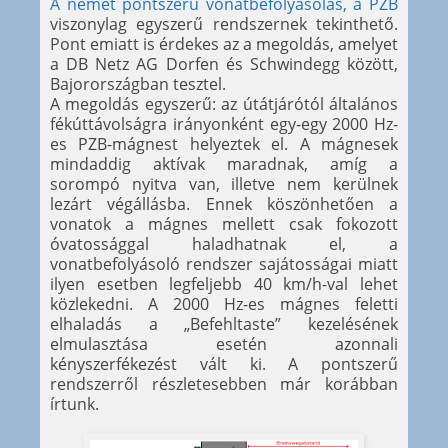
A német pontszerű vonatbefolyásolás, a PZB
viszonylag egyszerű rendszernek tekinthető.
Pont emiatt is érdekes az a megoldás, amelyet
a DB Netz AG Dorfen és Schwindegg között,
Bajorországban tesztel.
A megoldás egyszerű: az útátjárótól általános
fékúttávolságra irányonként egy-egy 2000 Hz-
es PZB-mágnest helyeztek el. A mágnesek
mindaddig aktívak maradnak, amíg a
sorompó nyitva van, illetve nem kerülnek
lezárt végállásba. Ennek köszönhetően a
vonatok a mágnes mellett csak fokozott
óvatossággal haladhatnak el, a
vonatbefolyásoló rendszer sajátosságai miatt
ilyen esetben legfeljebb 40 km/h-val lehet
közlekedni. A 2000 Hz-es mágnes feletti
elhaladás a „Befehltaste” kezelésének
elmulasztása esetén azonnali
kényszerfékezést vált ki. A pontszerű
rendszerről részletesebben már korábban
írtunk.