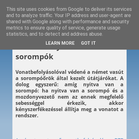
This site uses cookies from Google to deliver its services
and to analyze traffic. Your IP address and user-agent are
shared with Google along with performance and security
metrics to ensure quality of service, generate usage
statistics, and to detect and address abuse.
2015. 09. 08.
LEARN MORE
GOT IT
Vonatbefolyásolós
sorompók
Vonatbefolyásolóval védené a német vasút
a sorompóőrök által kezelt útátjárókat. A
dolog egyszerű: amíg nyitva van a
sorompó: ha nyitva van a sorompó és a
mozdonyvezető nem az ennek megfelelő
sebességgel érkezik, akkor
kényszerfékezéssel állítja meg a vonatot a
rendszer.