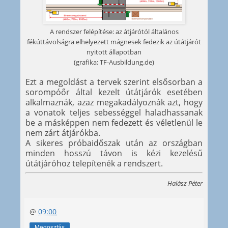
A rendszer felépítése: az átjárótól általános
fékúttávolságra elhelyezett mágnesek fedezik az útátjárót
nyitott állapotban
(grafika: TF-Ausbildung.de)
Ezt a megoldást a tervek szerint elsősorban a
sorompóőr által kezelt útátjárók esetében
alkalmaznák, azaz megakadályoznák azt, hogy
a vonatok teljes sebességgel haladhassanak
be a másképpen nem fedezett és véletlenül le
nem zárt átjárókba.
A sikeres próbaidőszak után az országban
minden hosszú távon is kézi kezelésű
útátjáróhoz telepítenék a rendszert.
Halász Péter
@
09:00
Megosztás