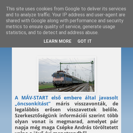
This site uses cookies from Google to deliver its services
and to analyze traffic. Your IP address and user-agent are
shared with Google along with performance and security
metrics to ensure quality of service, generate usage
statistics, and to detect and address abuse.
2015. 11. 13.
LEARN MORE
GOT IT
Máris visszakoznak?
A MÁV-START első embere által javasolt
„öncsonkítást”
máris visszavonták, de
legalábbis erősen visszavettek belőle.
Szerkesztőségünk információi szerint több
olyan vonat is megmarad, amelyet pár
napja még maga Csépke András töröltetett