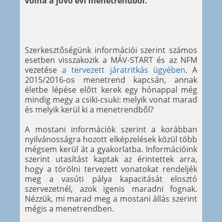
volna a jövő évi menetrendből.
Szerkesztőségünk információi szerint számos
esetben visszakozik a MÁV-START és az NFM
vezetése
a tervezett járatritkás ügyében
. A
2015/2016-os menetrend kapcsán, annak
életbe lépése előtt kerek egy hónappal még
mindig megy a csiki-csuki: melyik vonat marad
és melyik kerül ki a menetrendből?
A mostani információk szerint a korábban
nyilvánosságra hozott elképzelések közül több
mégsem kerül át a gyakorlatba. Információink
szerint utasítást kaptak az érintettek arra,
hogy a törölni tervezett vonatokat rendeljék
meg a vasúti pálya kapacitását elosztó
szervezetnél, azok igenis maradni fognak.
Nézzük, mi marad meg a mostani állás szerint
mégis a menetrendben.