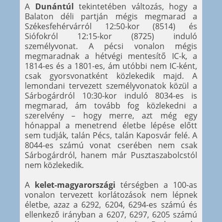
A
Dunántúl
tekintetében változás, hogy a
Balaton déli partján mégis megmarad a
Székesfehérvárról 12:50-kor (8514) és
Siófokról 12:15-kor (8725) induló
személyvonat. A pécsi vonalon mégis
megmaradnak a hétvégi mentesítő IC-k, a
1814-es és a 1801-es, ám utóbbi nem IC-ként,
csak gyorsvonatként közlekedik majd. A
lemondani tervezett személyvonatok közül a
Sárbogárdról 10:30-kor induló 8034-es is
megmarad, ám tovább fog közlekedni a
szerelvény – hogy merre, azt még egy
hónappal a menetrend életbe lépése előtt
sem tudják, talán Pécs, talán Kaposvár felé. A
8044-es számú vonat cserében nem csak
Sárbogárdról, hanem már Pusztaszabolcstól
nem közlekedik.
A
kelet-magyarországi
térségben a 100-as
vonalon tervezett korlátozások nem lépnek
életbe, azaz a 6292, 6204, 6294-es számú és
ellenkező irányban a 6207, 6297, 6205 számú