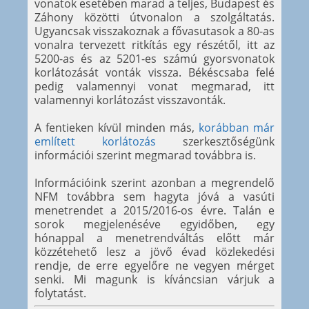
vonatok esetében marad a teljes, Budapest és
Záhony közötti útvonalon a szolgáltatás.
Ugyancsak visszakoznak a fővasutasok a 80-as
vonalra tervezett ritkítás egy részétől, itt az
5200-as és az 5201-es számú gyorsvonatok
korlátozását vonták vissza. Békéscsaba felé
pedig valamennyi vonat megmarad, itt
valamennyi korlátozást visszavonták.
A fentieken kívül minden más,
korábban már
említett korlátozás
szerkesztőségünk
információi szerint megmarad továbbra is.
Információink szerint azonban a megrendelő
NFM továbbra sem hagyta jóvá a vasúti
menetrendet a 2015/2016-os évre. Talán e
sorok megjelenéséve egyidőben, egy
hónappal a menetrendváltás előtt már
közzétehető lesz a jövő évad közlekedési
rendje, de erre egyelőre ne vegyen mérget
senki. Mi magunk is kíváncsian várjuk a
folytatást.