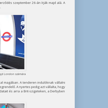
erződés szeptember 26-án írják majd alá. A
.
majd London számára
lal magában. A tenderen indulóknak vállalni
egrendelő. A nyertes pedig azt vállalta, hogy
atait és arra a Brit-szigeteken, a Derbyben