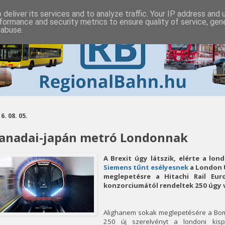
deliver its services and to analyze traffic. Your IP address and
formance and security metrics to ensure quality of service, ge
 abuse.
6. 08. 05.
anadai-japán metró Londonnak
A Brexit úgy látszik, elérte a lon
Siemens tűnt esélyesnek
a London 
meglepetésre a Hitachi Rail Eu
konzorciumától rendeltek 250 úgy 
Alighanem sokak meglepetésére a Bomb
250 új szerelvényt a londoni kisp