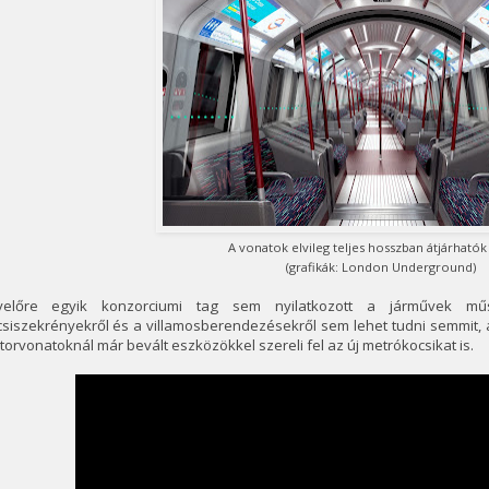
A vonatok elvileg teljes hosszban átjárhatók
(grafikák: London Underground)
yelőre egyik konzorciumi tag sem nyilatkozott a járművek műs
siszekrényekről és a villamosberendezésekről sem lehet tudni semmit, 
orvonatoknál már bevált eszközökkel szereli fel az új metrókocsikat is.