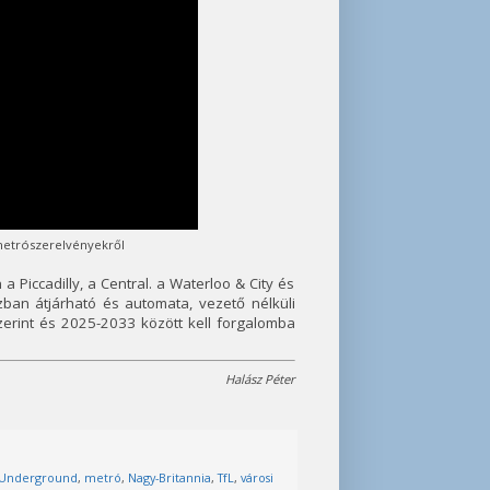
 metrószerelvényekről
 Piccadilly, a Central. a Waterloo & City és
szban átjárható és automata, vezető nélküli
zerint és 2025-2033 között kell forgalomba
Halász Péter
Underground
,
metró
,
Nagy-Britannia
,
TfL
,
városi