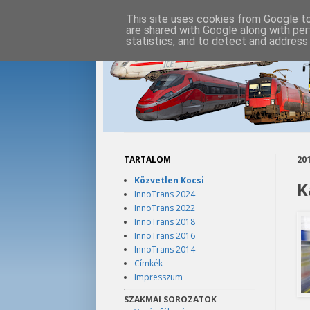
This site uses cookies from Google to 
are shared with Google along with per
statistics, and to detect and address
TARTALOM
201
Közvetlen Kocsi
K
InnoTrans 2024
InnoTrans 2022
InnoTrans 2018
InnoTrans 2016
InnoTrans 2014
Címkék
Impresszum
SZAKMAI SOROZATOK