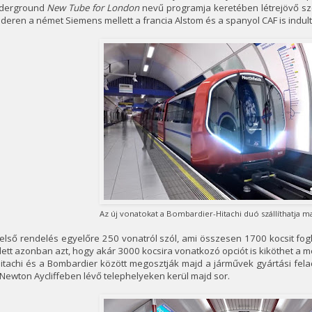
derground
New Tube for London
nevű programja keretében létrejövő sz
deren a német Siemens mellett a francia Alstom és a spanyol CAF is indult
Az új vonatokat a Bombardier-Hitachi duó szállíthatja 
első rendelés egyelőre 250 vonatról szól, ami összesen 1700 kocsit fog
lett azonban azt, hogy akár 3000 kocsira vonatkozó opciót is kiköthet a m
itachi és a Bombardier között megosztják majd a járművek gyártási felad
Newton Aycliffeben lévő telephelyeken kerül majd sor.