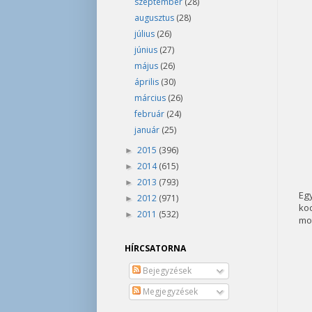
szeptember
(28)
augusztus
(28)
július
(26)
június
(27)
május
(26)
április
(30)
március
(26)
február
(24)
január
(25)
2015
(396)
►
2014
(615)
►
2013
(793)
►
Eg
2012
(971)
►
koc
2011
(532)
►
mot
HÍRCSATORNA
Bejegyzések
Megjegyzések