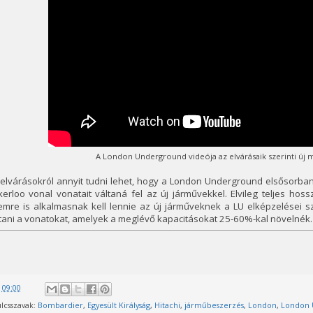
A London Underground videója az elvárásaik szerinti új
elvárásokról annyit tudni lehet, hogy a London Underground elsősorban a
erloo vonal vonatait váltaná fel az új járművekkel. Elvileg teljes hos
emre is alkalmasnak kell lennie az új járműveknek a LU elképzelései s
ítani a vonatokat, amelyek a meglévő kapacitásokat 25-60%-kal növelnék.
@
09:00
lcsszavak:
Bombardier
,
Egyesült Királyság
,
Hitachi
,
járműbeszerzés
,
London
,
London 