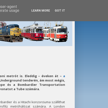
 user-agent
nerate usage
LEARN MORE
GOT IT
doni metrót is. Eleddig – éveken át –
a
Underground tenderén, ám most mégis,
rope és a Bombardier Transportation
vonatot a Tube számára.
ardier és a Hitachi konzorciuma szállíthat
rofilú metróhálózat számára. A London