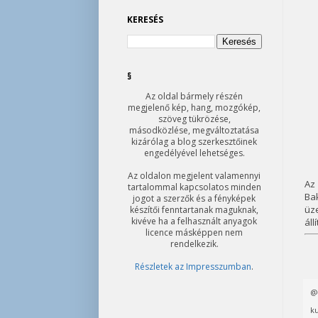
KERESÉS
§
Az oldal bármely részén
megjelenő kép, hang, mozgókép,
szöveg tükrözése,
másodközlése, megváltoztatása
kizárólag a blog szerkesztőinek
engedélyével lehetséges.
Az oldalon megjelent valamennyi
Az 
tartalommal kapcsolatos minden
Bak
jogot a szerzők és a fényképek
üz
készítői fenntartanak maguknak,
kivéve ha a felhasznált anyagok
áll
licence másképpen nem
rendelkezik.
Részletek az Impresszumban
.
ku