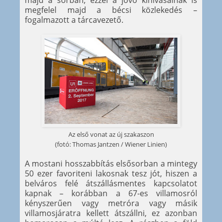
majd a sorban, ezzel a jövő kihívásainak is
megfelel majd a bécsi közlekedés –
fogalmazott a tárcavezető.
Az első vonat az új szakaszon
(fotó: Thomas Jantzen / Wiener Linien)
A mostani hosszabbítás elsősorban a mintegy
50 ezer favoriteni lakosnak tesz jót, hiszen a
belváros felé átszállásmentes kapcsolatot
kapnak – korábban a 67-es villamosról
kényszerűen vagy metróra vagy másik
villamosjáratra kellett átszállni, ez azonban