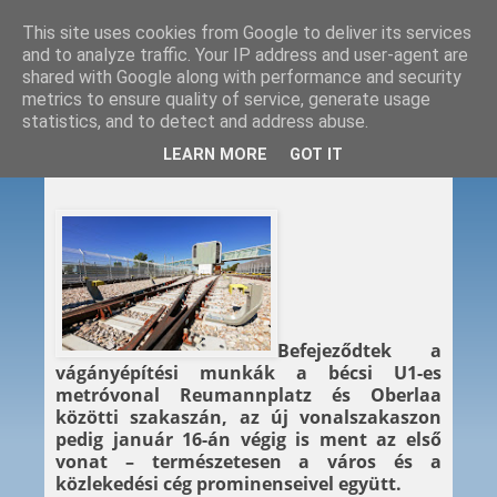
This site uses cookies from Google to deliver its services
and to analyze traffic. Your IP address and user-agent are
shared with Google along with performance and security
metrics to ensure quality of service, generate usage
statistics, and to detect and address abuse.
2017. 01. 17.
LEARN MORE
GOT IT
Az első menet Oberlaaba
Befejeződtek a
vágányépítési munkák a bécsi U1-es
metróvonal Reumannplatz és Oberlaa
közötti szakaszán, az új vonalszakaszon
pedig január 16-án végig is ment az első
vonat – természetesen a város és a
közlekedési cég prominenseivel együtt.