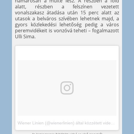
hamarosan a múlté lesz. A részben a föld
alatt, részben a felszínen vezetett
vonalszakasz átadása után 15 perc alatt az
utasok a belváros szívében lehetnek majd, a
gyors közlekedési lehetőség pedig a város
peremvidékeit is vonzóvá teheti – fogalmazott
Ulli Sima.
Wiener Linien (@wienerlinien) által közzétett videó
,
2017. Jan
Az Instragramra feltöltött videó az első menetről