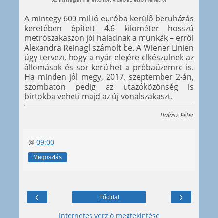
A mintegy 600 millió euróba kerülő beruházás
keretében épített 4,6 kilométer hosszú
metrószakaszon jól haladnak a munkák – erről
Alexandra Reinagl számolt be. A Wiener Linien
úgy tervezi, hogy a nyár elejére elkészülnek az
állomások és sor kerülhet a próbaüzemre is.
Ha minden jól megy, 2017. szeptember 2-án,
szombaton pedig az utazóközönség is
birtokba veheti majd az új vonalszakaszt.
Halász Péter
@
09:00
Megosztás
‹
›
Főoldal
Internetes verzió megtekintése