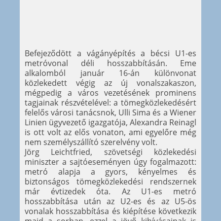
Befejeződött a vágányépítés a bécsi U1-es
metróvonal déli hosszabbításán. Eme
alkalomból január 16-án különvonat
közlekedett végig az új vonalszakaszon,
mégpedig a város vezetésének prominens
tagjainak részvételével: a tömegközlekedésért
felelős városi tanácsnok, Ulli Sima és a Wiener
Linien ügyvezető igazgatója, Alexandra Reinagl
is ott volt az elős vonaton, ami egyelőre még
nem személyszállító szerelvény volt.
Jörg Leichtfried, szövetségi közlekedési
miniszter a sajtóeseményen úgy fogalmazott:
metró alapja a gyors, kényelmes és
biztonságos tömegközlekedési rendszernek
már évtizedek óta. Az U1-es metró
hosszabbítása után az U2-es és az U5-ös
vonalak hosszabbítása és kiépítése következik