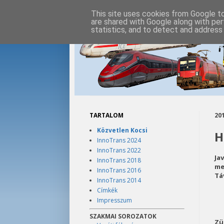
This site uses cookies from Google to 
are shared with Google along with per
statistics, and to detect and address
TARTALOM
201
Közvetlen Kocsi
H
InnoTrans 2024
InnoTrans 2022
Ja
InnoTrans 2018
me
InnoTrans 2016
Tá
InnoTrans 2014
Címkék
Impresszum
SZAKMAI SOROZATOK
Zü