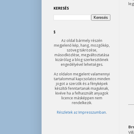
leg
KERESÉS
§
Az oldal bármely részén
megjelenő kép, hang, mozgókép,
szöveg tükrözése,
másodközlése, megváltoztatása
kizárólag a blog szerkesztőinek
engedélyével lehetséges.
Az oldalon megjelent valamennyi
tartalommal kapcsolatos minden
jogot a szerzők és a fényképek
készítői fenntartanak maguknak,
kivéve ha a felhasznált anyagok
licence másképpen nem
rendelkezik.
Részletek az Impresszumban
.
Br
Vi