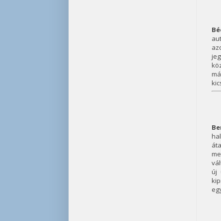
Bé
aut
az
je
kö
má
kic
Be
hal
át
me
vál
új
kip
eg