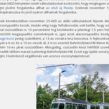
lalat (VBZ) kénytelen ismét változtatásokat eszközölni, hogy meglegyen 
gre jövőre forgalomba állhat
az első új Flexity.
Ezeknek november 15-é
bajáratozása és jövő nyáron állhatnak forgalomba.
nek következtében november 25-étől az alábi változtatások lépnek él
csonypadlós kocsik, miután elég nagy felháborodás volt belőle, hogy ez
al csúcsidőben is 15 percenként fog közlekedni a jelenlegi 7,5 perc h
am2000 magaspadlós szerelvények is, igaz azok alacsonypadlós középré
age kocsi
pedig csatoltként, a 13-as vonalra lesz beosztva. A fejlesztés
yét a 6-os és a 10-es veszik át. A 6-os ezentúl Bahnhofplatz/HB illetve B
téri 10-es járat csúcsidőben Albisgütliig, csúcsidőn kívül hétfőtől szo
adék időben marad a jelenlegi Bahnhofplatz/HB. Ezzel egy újabb vonal jö
én 3 különböző végállomás van azonos viszonylatjelzéssel.