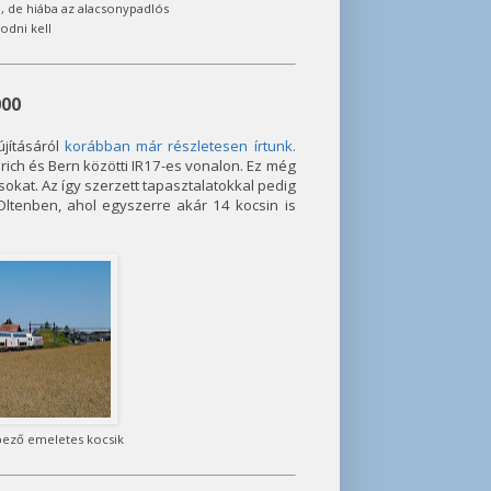
 de hiába az alacsonypadlós
odni kell
000
újításáról
korábban már részletesen írtunk.
ürich és Bern közötti IR17-es vonalon. Ez még
okat. Az így szerzett tapasztalatokkal pedig
 Oltenben, ahol egyszerre akár 14 kocsin is
pező emeletes kocsik