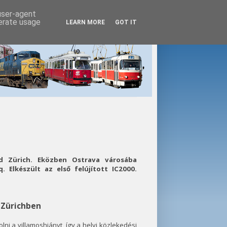
 user-agent
nerate usage
LEARN MORE
GOT IT
zd Zürich. Eközben Ostrava városába
. Elkészült az első felújított IC2000.
 Zürichben
i a villamoshiányt, így a helyi közlekedési