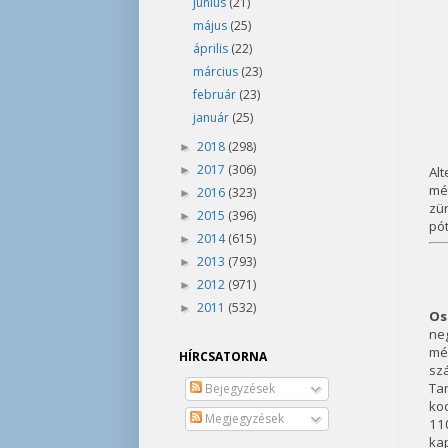
június
(21)
május
(25)
április
(22)
március
(23)
február
(23)
január
(25)
2018
(298)
►
2017
(306)
►
Alt
mét
2016
(323)
►
zü
2015
(396)
►
pót
2014
(615)
►
2013
(793)
►
2012
(971)
►
2011
(532)
►
Os
ne
mé
HÍRCSATORNA
szá
Tan
Bejegyzések
koc
Megjegyzések
110
ka