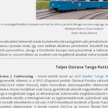
A nosztalgiaflottából visszahozott két Be 4/6-os jelzésű Mirage kocsira még egy i
láthatjuk őket a 13-as vonalon
(fotó: Berky Dénes)
ernatívaként felmerült másik közlekedési társaságoktól való járműkölcsönz
eres nyomtáv miatt, így nem találtak alkalmas járműveket. Bázelből ka
richi peronokhoz, ahogy a Forchbahn kocsijai sem passzolnak a hálóza
láson is, viszont ebben az esetben sok megállónál akadtak volna komplik
Teljes Ostrava Tango flott
trava | Csehország
– Közel másfél évvel az
első Stadler Tango N
gyvenedik villamos is a DPO
(Dopravní podnik Ostrava)
Poruba városré
retű (24,9 méter hosszú), teljes hosszában alacsonypadlós villamosok 
mára, hiszen korábban csak hazai gyártóknak sikerült nagy tételben vil
go-k megbízható tagjai az állománynak, különösebb meghibásodások nélk
sikiadás ötödét, a hétvéginek már az egyharmadát ezek a járművek adjá
 ezredik kilométerén is túl van. A DPO következő tenderét a Škoda Transp
pacitású villamosokat. A tervek szerint 2023-ra az összes Škoda For