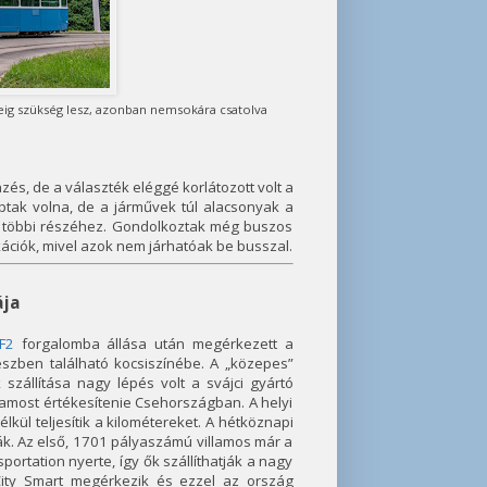
deig szükség lesz, azonban nemsokára csatolva
és, de a választék eléggé korlátozott volt a
ptak volna, de a járművek túl alacsonyak a
t többi részéhez. Gondolkoztak még buszos
ációk, mivel azok nem járhatóak be busszal.
ája
F2
forgalomba állása után megérkezett a
szben található kocsiszínébe. A „közepes”
szállítása nagy lépés volt a svájci gyártó
lamost értékesítenie Csehországban. A helyi
ül teljesítik a kilométereket. A hétköznapi
k. Az első, 1701 pályaszámú villamos már a
ortation nyerte, így ők szállíthatják a nagy
City Smart megérkezik és ezzel az ország