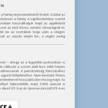
 is
 a Fairtiq terjeszkedéséről írnánk. Ezúttal az
yőztesen a Fairtiq. A sajtóközlemény szerint
atain használhatjuk majd az applikációt
zzel az első közös, minden társaságnál és
tik be az osztrákok Svájc után a világon
 csak az utazás elején be-, a végén pedig
ivel – ahogy az a legutóbbi podcastban is
b változás a szövet alatt lesz: több helyen
tosíthassanak. A párnázottság fokozásához
s egyedi felépítéséhez. Nem kevésbé fontos
 centiméterrel hosszabb úton mozog majd. Az
yel fejlesztették, majd 5.800 utassal is
on áteső ICE 3-as és újonnan készülő ICE 4-es