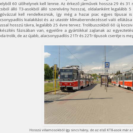
lyből 60 ülőhelynek kell lennie. Az érkező járművek hossza 29 és 31 m
csiból álló T3-asokból álló szerelvény hossza), oldalanként legalább 
rgóvázzal kell rendelkezniük, így még a hazai piac egyes típusai is
csonypadlós kialakítást és az utastér klímaberendezéssel való ellátás
ussal hosszú távra, legalább 25 évre tervez. Trolibuszokból 60 új kocsi
őkészítés fázisában van, egyelőre a gyártókkal zajlanak az egyeztet
da trolik, de az újabb, alacsonypadlós 21Tr és 22Tr típusok cseréje is me
Hosszú villamosokból így sincs hiány, de az első KT8-asok már a 