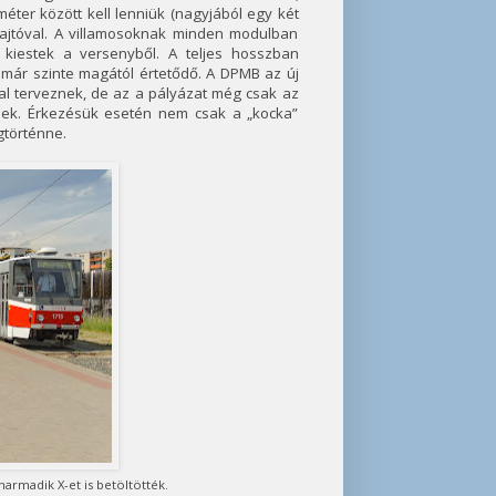
éter között kell lenniük (nagyjából egy két
5 ajtóval. A villamosoknak minden modulban
 kiestek a versenyből. A teljes hosszban
a már szinte magától értetődő. A DPMB az új
val terveznek, de az a pályázat még csak az
ések. Érkezésük esetén nem csak a „kocka”
gtörténne.
harmadik X-et is betöltötték.