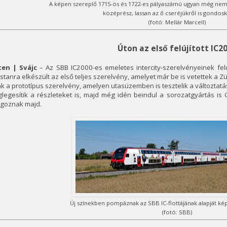
A képen szereplő 1715-ös és 1722-es pályaszámú ugyan még nem,
középrész, lassan az ő cseréjükről is gondosk
(fotó: Mellár Marcell)
Úton az első felújított IC2
ten | Svájc
– Az SBB IC2000-es emeletes intercity-szerelvényeinek fel
tanra elkészült az első teljes szerelvény, amelyet már be is vetettek a Z
k a prototípus szerelvény, amelyen utasüzemben is tesztelik a változtatás
legesítik a részleteket is, majd még idén beindul a sorozatgyártás is
lgoznak majd.
Új színekben pompáznak az SBB IC-flottájának alapját ké
(fotó: SBB)