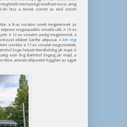
a megfelelő mennyiségű kiadható kocsi, amíg
n lesz a tervek szerint az első zürichi
etbe: a 8-as vonalon ismét megjelennek az
 teljesen magaspadlós vonallá vált. A 15-ös
elyett. A 12-es vonalon pedig megjelennek a
sszel ellátott Sänfte altípusai.
A két régi
ekért cserébe a 17-es vonalat megszüntetik,
ahnhof Enge helyett Werdhölzliig jár majd. A
mbatig este 8-ig Bahnhof Engeig jár majd, a
n létre, aminek időponttól függően az egyik