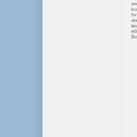
ame
ko
fo
ala
típ
el
Ško