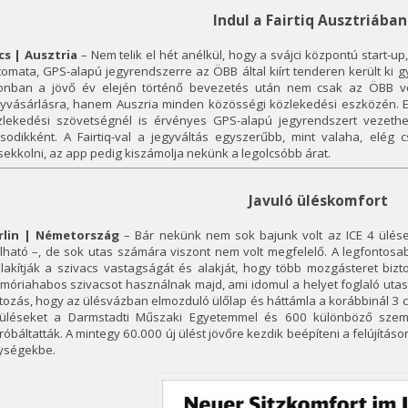
Indul a Fairtiq Ausztriában
cs | Ausztria
– Nem telik el hét anélkül, hogy a svájci központú start-up,
omata, GPS-alapú jegyrendszerre az ÖBB által kiírt tenderen került ki g
onban a jövő év elején történő bevezetés után nem csak az ÖBB von
gyvásárlásra, hanem Auszria minden közösségi közlekedési eszközén. E
zlekedési szövetségnél is érvényes GPS-alapú jegyrendszert vezethe
sodikként. A Fairtiq-val a jegyváltás egyszerűbb, mint valaha, elég
sekkolni, az app pedig kiszámolja nekünk a legolcsóbb árat.
Javuló üléskomfort
rlin | Németország
– Bár nekünk nem sok bajunk volt az ICE 4 ülése
lható –, de sok utas számára viszont nem volt megfelelő. A legfontosab
alakítják a szivacs vastagságát és alakját, hogy több mozgásteret biz
móriahabos szivacsot használnak majd, ami idomul a helyet foglaló uta
tozás, hogy az ülésvázban elmozduló ülőlap és háttámla a korábbinál 3
 üléseket a Darmstadti Műszaki Egyetemmel és 600 különböző személl
róbáltatták. A mintegy 60.000 új ülést jövőre kezdik beépíteni a felújítás
ységekbe.