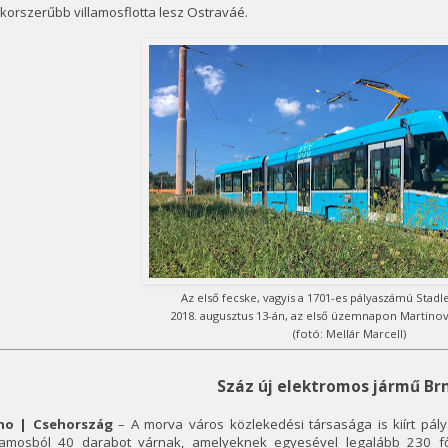
korszerűbb villamosflotta lesz Ostraváé.
Az első fecske, vagyis a 1701-es pályaszámú Stadl
2018. augusztus 13-án, az első üzemnapon Martino
(fotó: Mellár Marcell)
Száz új elektromos jármű Br
no | Csehország
– A morva város közlekedési társasága is kiírt pál
llamosból 40 darabot várnak, amelyeknek egyesével legalább 230 fő