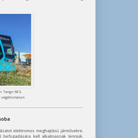
er Tango NF2,
v végállomáson
noba
yázatot elektromos meghajtású járművekre.
 befogadására kell alkalmasnak lenniük,