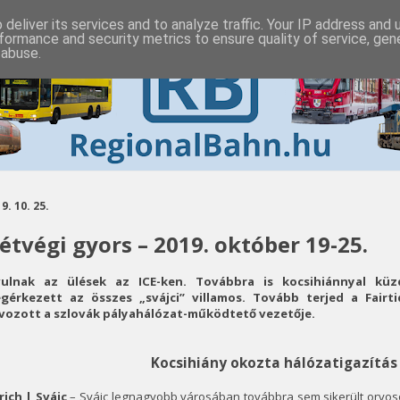
deliver its services and to analyze traffic. Your IP address and
formance and security metrics to ensure quality of service, ge
 abuse.
9. 10. 25.
étvégi gyors – 2019. október 19-25.
vulnak az ülések az ICE-ken. Továbbra is kocsihiánnyal kü
gérkezett az összes „svájci” villamos. Tovább terjed a Fairtiq
vozott a szlovák pályahálózat-működtető vezetője.
Kocsihiány okozta hálózatigazítás
rich | Svájc
– Svájc legnagyobb városában továbbra sem sikerült orvosoln