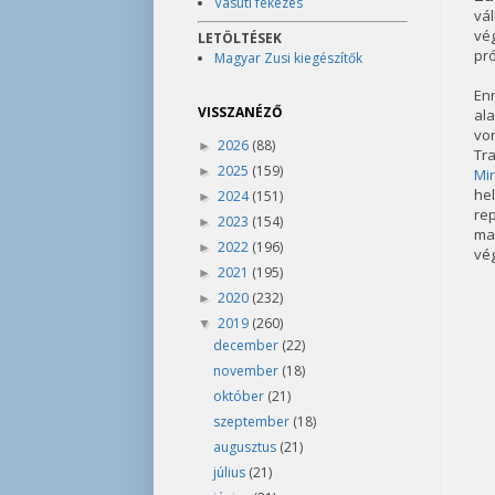
Vasúti fékezés
vál
vé
LETÖLTÉSEK
pró
Magyar Zusi kiegészítők
En
VISSZANÉZŐ
ala
von
2026
(88)
►
Tr
2025
(159)
►
Mir
hel
2024
(151)
►
rep
2023
(154)
►
mar
2022
(196)
►
vég
2021
(195)
►
2020
(232)
►
2019
(260)
▼
december
(22)
november
(18)
október
(21)
szeptember
(18)
augusztus
(21)
július
(21)