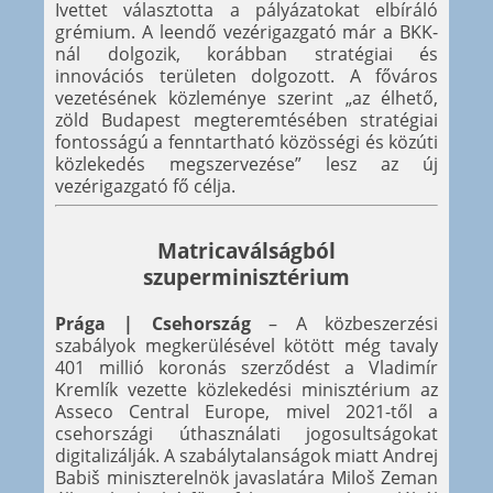
Ivettet választotta a pályázatokat elbíráló
grémium. A leendő vezérigazgató már a BKK-
nál dolgozik, korábban stratégiai és
innovációs területen dolgozott. A főváros
vezetésének közleménye szerint „az élhető,
zöld Budapest megteremtésében stratégiai
fontosságú a fenntartható közösségi és közúti
közlekedés megszervezése” lesz az új
vezérigazgató fő célja.
Matricaválságból
szuperminisztérium
Prága | Csehország
– A közbeszerzési
szabályok megkerülésével kötött még tavaly
401 millió koronás szerződést a Vladimír
Kremlík vezette közlekedési minisztérium az
Asseco Central Europe, mivel 2021-től a
csehországi úthasználati jogosultságokat
digitalizálják. A szabálytalanságok miatt Andrej
Babiš miniszterelnök javaslatára Miloš Zeman