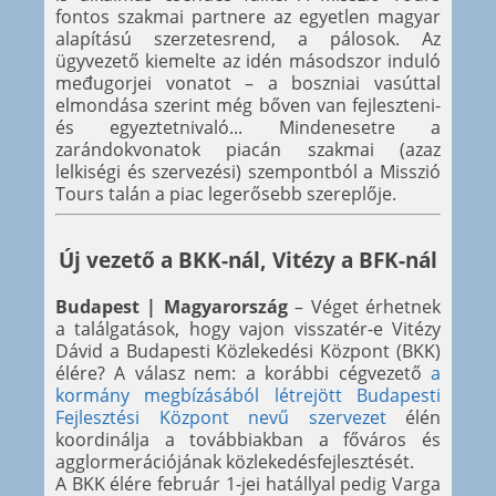
fontos szakmai partnere az egyetlen magyar
alapítású szerzetesrend, a pálosok. Az
ügyvezető kiemelte az idén másodszor induló
međugorjei vonatot – a boszniai vasúttal
elmondása szerint még bőven van fejleszteni-
és egyeztetnivaló... Mindenesetre a
zarándokvonatok piacán szakmai (azaz
lelkiségi és szervezési) szempontból a Misszió
Tours talán a piac legerősebb szereplője.
Új vezető a BKK-nál, Vitézy a BFK-nál
Budapest | Magyarország
– Véget érhetnek
a találgatások, hogy vajon visszatér-e Vitézy
Dávid a Budapesti Közlekedési Központ (BKK)
élére? A válasz nem: a korábbi cégvezető
a
kormány megbízásából létrejött Budapesti
Fejlesztési Központ nevű szervezet
élén
koordinálja a továbbiakban a főváros és
agglormerációjának közlekedésfejlesztését.
A BKK élére február 1-jei hatállyal pedig Varga