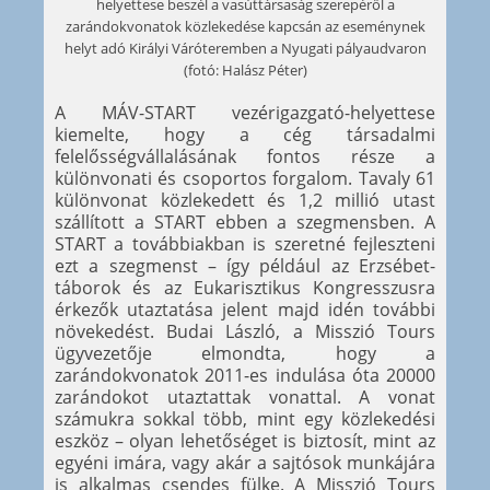
helyettese beszél a vasúttársaság szerepéről a
zarándokvonatok közlekedése kapcsán az eseménynek
helyt adó Királyi Váróteremben a Nyugati pályaudvaron
(fotó: Halász Péter)
A MÁV-START vezérigazgató-helyettese
kiemelte, hogy a cég társadalmi
felelősségvállalásának fontos része a
különvonati és csoportos forgalom. Tavaly 61
különvonat közlekedett és 1,2 millió utast
szállított a START ebben a szegmensben. A
START a továbbiakban is szeretné fejleszteni
ezt a szegmenst – így például az Erzsébet-
táborok és az Eukarisztikus Kongresszusra
érkezők utaztatása jelent majd idén további
növekedést. Budai László, a Misszió Tours
ügyvezetője elmondta, hogy a
zarándokvonatok 2011-es indulása óta 20000
zarándokot utaztattak vonattal. A vonat
számukra sokkal több, mint egy közlekedési
eszköz – olyan lehetőséget is biztosít, mint az
egyéni imára, vagy akár a sajtósok munkájára
is alkalmas csendes fülke. A Misszió Tours