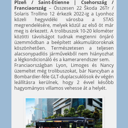
Plzeň / Saint-Étienne | Csehország /
Franciaország
– Összesen 22 Škoda 26Tr /
Solaris Trollino 12 érkezik 2022-ig a Lyonhoz
közeli hegyvidéki városba a STAS
megrendelésére, melyek közül az első öt már
meg is érkezett. A trolibuszok 10-20 kilométer
közötti távolságot tudnak megtenni önjáró
üzemmódban a beépített akkumulátoroknak
köszönhetően. Természetesen a teljesen
alacsonypadlós járművekből nem hiányozhat
a légkondicionáló és a kamerarendszer sem.
Franciaországban Lyon, Limoges és Nancy
üzemeltet még trolibuszokat, bár Nancyban a
Bombardier-féle GLT-duplacsuklósok év végén
leállításra kerülnek, hogy 2 évvel később
hagyományos villamos vehesse át a helyét.