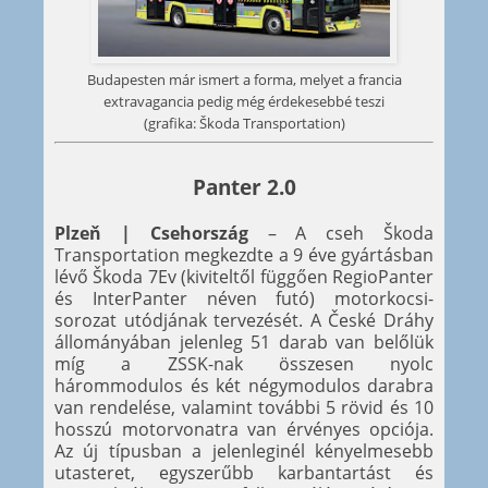
Budapesten már ismert a forma, melyet a francia
extravagancia pedig még érdekesebbé teszi
(grafika: Škoda Transportation)
Panter 2.0
Plzeň | Csehország
– A cseh Škoda
Transportation megkezdte a 9 éve gyártásban
lévő Škoda 7Ev (kiviteltől függően RegioPanter
és InterPanter néven futó) motorkocsi-
sorozat utódjának tervezését. A České Dráhy
állományában jelenleg 51 darab van belőlük
míg a ZSSK-nak összesen nyolc
hárommodulos és két négymodulos darabra
van rendelése, valamint további 5 rövid és 10
hosszú motorvonatra van érvényes opciója.
Az új típusban a jelenleginél kényelmesebb
utasteret, egyszerűbb karbantartást és