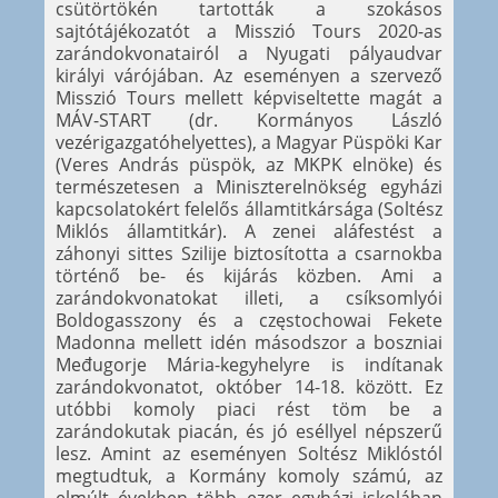
csütörtökén tartották a szokásos
sajtótájékozatót a Misszió Tours 2020-as
zarándokvonatairól a Nyugati pályaudvar
királyi várójában. Az eseményen a szervező
Misszió Tours mellett képviseltette magát a
MÁV-START (dr. Kormányos László
vezérigazgatóhelyettes), a Magyar Püspöki Kar
(Veres András püspök, az MKPK elnöke) és
természetesen a Miniszterelnökség egyházi
kapcsolatokért felelős államtitkársága (Soltész
Miklós államtitkár). A zenei aláfestést a
záhonyi sittes Szilije biztosította a csarnokba
történő be- és kijárás közben. Ami a
zarándokvonatokat illeti, a csíksomlyói
Boldogasszony és a częstochowai Fekete
Madonna mellett idén másodszor a boszniai
Međugorje Mária-kegyhelyre is indítanak
zarándokvonatot, október 14-18. között. Ez
utóbbi komoly piaci rést töm be a
zarándokutak piacán, és jó eséllyel népszerű
lesz. Amint az eseményen Soltész Miklóstól
megtudtuk, a Kormány komoly számú, az
elmúlt években több ezer egyházi iskolában