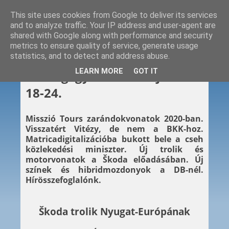
This site uses cookies from Google to deliver its services
and to analyze traffic. Your IP address and user-agent are
shared with Google along with performance and security
metrics to ensure quality of service, generate usage
statistics, and to detect and address abuse.
2020. 01. 24.
LEARN MORE
GOT IT
Hétvégi gyors – 2020. január
18-24.
Misszió Tours zarándokvonatok 2020-ban.
Visszatért Vitézy, de nem a BKK-hoz.
Matricadigitalizációba bukott bele a cseh
közlekedési miniszter. Új trolik és
motorvonatok a Škoda előadásában. Új
színek és hibridmozdonyok a DB-nél.
Hírösszefoglalónk.
Škoda trolik Nyugat-Európának