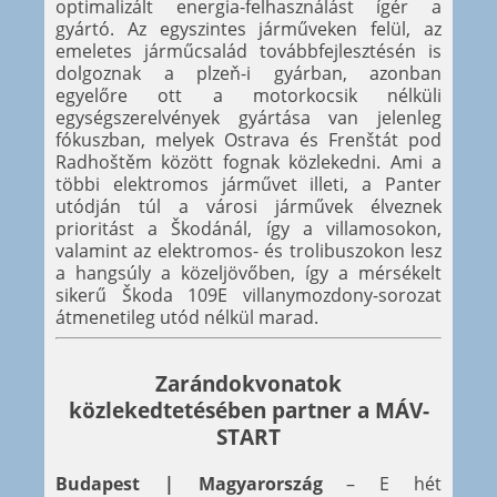
optimalizált energia-felhasználást ígér a
gyártó. Az egyszintes járműveken felül, az
emeletes járműcsalád továbbfejlesztésén is
dolgoznak a plzeň-i gyárban, azonban
egyelőre ott a motorkocsik nélküli
egységszerelvények gyártása van jelenleg
fókuszban, melyek Ostrava és Frenštát pod
Radhoštěm között fognak közlekedni. Ami a
többi elektromos járművet illeti, a Panter
utódján túl a városi járművek élveznek
prioritást a Škodánál, így a villamosokon,
valamint az elektromos- és trolibuszokon lesz
a hangsúly a közeljövőben, így a mérsékelt
sikerű Škoda 109E villanymozdony-sorozat
átmenetileg utód nélkül marad.
Zarándokvonatok
közlekedtetésében partner a MÁV-
START
Budapest | Magyarország
– E hét