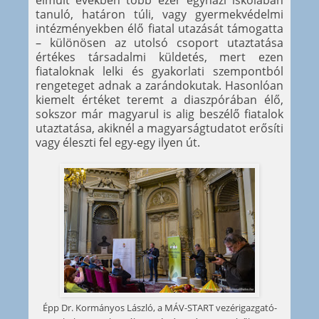
tanuló, határon túli, vagy gyermekvédelmi
intézményekben élő fiatal utazását támogatta
– különösen az utolsó csoport utaztatása
értékes társadalmi küldetés, mert ezen
fiataloknak lelki és gyakorlati szempontból
rengeteget adnak a zarándokutak. Hasonlóan
kiemelt értéket teremt a diaszpórában élő,
sokszor már magyarul is alig beszélő fiatalok
utaztatása, akiknél a magyarságtudatot erősíti
vagy éleszti fel egy-egy ilyen út.
Épp Dr. Kormányos László, a MÁV-START vezérigazgató-