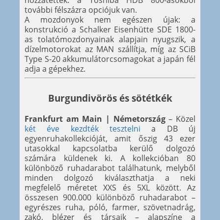
hozzátették: a Toshiba HDB 800-asokból
további félszázra opciójuk van.
A mozdonyok nem egészen újak: a
konstrukció a Schalker Eisenhütte SDE 1800-
as tolatómozdonyainak alapjain nyugszik, a
dízelmotorokat az MAN szállítja, míg az SCiB
Type S-20 akkumulátorcsomagokat a japán fél
adja a gépekhez.
Burgundivörös és sötétkék
Frankfurt am Main | Németország
– Közel
két éve kezdték tesztelni
a DB új
egyenruhakollekcióját, amit őszig 43 ezer
utasokkal kapcsolatba kerülő dolgozó
számára küldenek ki. A kollekcióban 80
különböző ruhadarabot találhatunk, melyből
minden dolgozó kiválaszthatja a neki
megfelelő méretet XXS és 5XL között. Az
összesen 900.000 különböző ruhadarabot –
egyrészes ruha, póló, farmer, szövetnadrág,
zakó, blézer és társaik – alapszíne a