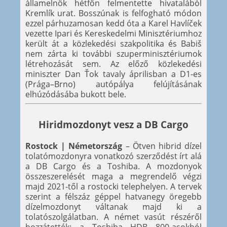
államelnök hétfőn felmentette hivatalából
Kremlík urat. Bosszúnak is felfogható módon
ezzel párhuzamosan kedd óta a Karel Havlíček
vezette Ipari és Kereskedelmi Minisztériumhoz
került át a közlekedési szakpolitika és Babiš
nem zárta ki további szuperminisztériumok
létrehozását sem. Az előző közlekedési
miniszter Dan Ťok tavaly áprilisban a D1-es
(Prága–Brno) autópálya felújításának
elhúzódásába bukott bele.
Hiridmozdonyt vesz a DB Cargo
Rostock | Németország
– Ötven hibrid dízel
tolatómozdonyra vonatkozó szerződést írt alá
a DB Cargo és a Toshiba. A mozdonyok
összeszerelését maga a megrendelő végzi
majd 2021-től a rostocki telephelyen. A tervek
szerint a félszáz géppel hatvanegy öregebb
dízelmozdonyt váltanak majd ki a
tolatószolgálatban. A német vasút részéről