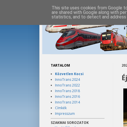
This site uses cookies from Google to 
are shared with Google along with per
statistics, and to detect and address
TARTALOM
202
Közvetlen Kocsi
É
InnoTrans 2024
InnoTrans 2022
InnoTrans 2018
InnoTrans 2016
InnoTrans 2014
Címkék
Impresszum
SZAKMAI SOROZATOK