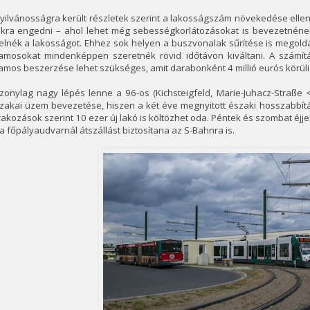
nyilvánosságra került részletek szerint a lakosságszám növekedése ell
akra engedni – ahol lehet még sebességkorlátozásokat is bevezetnéne
elnék a lakosságot. Ehhez sok helyen a buszvonalak sűrítése is megoldás
llamosokat mindenképpen szeretnék rövid időtávon kiváltani. A számít
lamos beszerzése lehet szükséges, amit darabonként 4 millió eurós körüli
szonylag nagy lépés lenne a 96-os (Kichsteigfeld, Marie-Juhacz-Straße
szakai üzem bevezetése, hiszen a két éve megnyitott északi hosszabbít
akozások szerint 10 ezer új lakó is költözhet oda. Péntek és szombat éjje
a főpályaudvarnál átszállást biztosítana az S-Bahnra is.