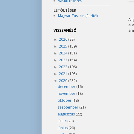
Vasúti fékezés
LETÖLTÉSEK
Magyar Zusi kiegészítők
Ali
a v
ami
VISSZANÉZŐ
2026
(88)
►
2025
(159)
►
2024
(151)
►
2023
(154)
►
2022
(196)
►
2021
(195)
►
2020
(232)
▼
december
(16)
november
(18)
október
(18)
szeptember
(21)
augusztus
(22)
július
(23)
június
(20)