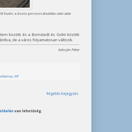
 őszén: a közös peronos átszállás után akár
tern közötti és a Bornstedt és Golm közötti
nítva, de a város folyamatosan változik.
Adorján Péter
villamos
,
ViP
Régebbi bejegyzés
oldalán
van lehetőség.