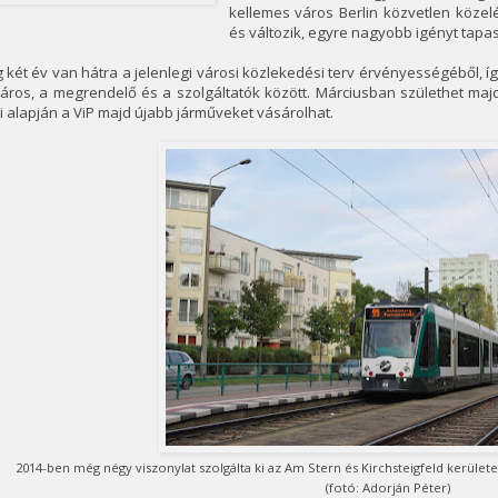
kellemes város Berlin közvetlen közel
és változik, egyre nagyobb igényt tapas
g két év van hátra a jelenlegi városi közlekedési terv érvényességéből
áros, a megrendelő és a szolgáltatók között. Márciusban születhet majd
 alapján a ViP majd újabb járműveket vásárolhat.
2014-ben még négy viszonylat szolgálta ki az Am Stern és Kirchsteigfeld kerülete
(fotó: Adorján Péter)