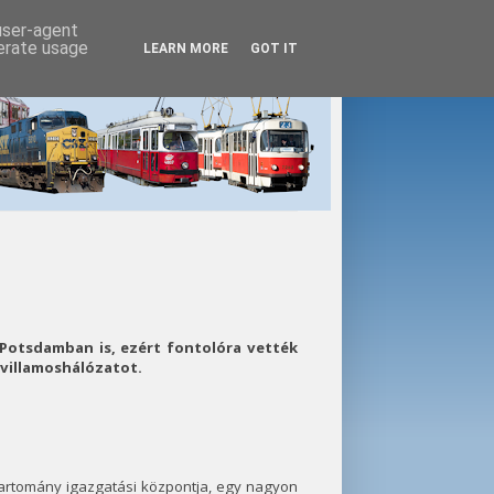
 user-agent
nerate usage
LEARN MORE
GOT IT
Potsdamban is, ezért fontolóra vették
illamoshálózatot.
artomány igazgatási központja, egy nagyon