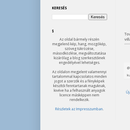
KERESÉS
§
Tov
vil
Az oldal bármely részén
megjelenő kép, hang, mozgókép,
szöveg tükrözése,
másodközlése, megváltoztatása
kizárólag a blog szerkesztőinek
engedélyével lehetséges.
Az oldalon megjelent valamennyi
ku
tartalommal kapcsolatos minden
jogot a szerzők és a fényképek
készítői fenntartanak maguknak,
kivéve ha a felhasznált anyagok
Új
licence másképpen nem
rendelkezik.
Részletek az Impresszumban
.