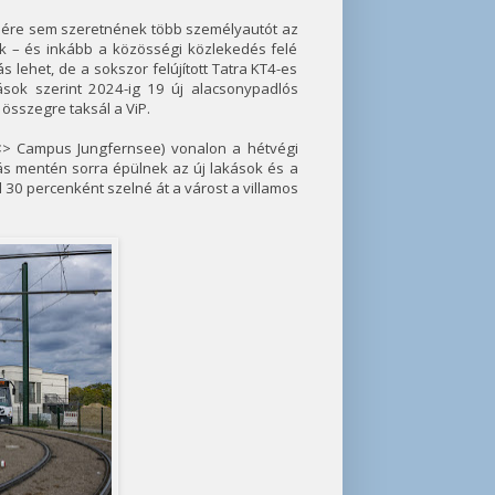
enére sem szeretnének több személyautót az
k – és inkább a közösségi közlekedés felé
 lehet, de a sokszor felújított Tatra KT4-es
ások szerint 2024-ig 19 új alacsonypadlós
 összegre taksál a ViP.
 <> Campus Jungfernsee) vonalon a hétvégi
ás mentén sorra épülnek az új lakások és a
l 30 percenként szelné át a várost a villamos