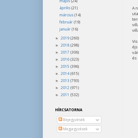
május
(24)
április
(21)
A 
ut
március
(14)
ter
február
(19)
vi
január
(16)
vil
2019
(260)
►
Vi
2018
(298)
►
éj
2017
(306)
vár
►
és 
2016
(323)
►
2015
(396)
►
2014
(615)
►
2013
(793)
►
2012
(971)
►
2011
(532)
►
HÍRCSATORNA
Bejegyzések
Megjegyzések