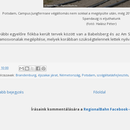
Potsdam, Campus Jungfernsee végállomás nem sokkal a megépülte után, még 2018
Spandauig is eljuthatunk
(fotó: Halász Péter)
ábbi egyelőre fiókba került tervek között van a Babelsberg és az Am S
lamosvonalak megépítése, melyek korábban szükségtelennek lettek nyilvá
@
10:00
lcsszavak:
Brandenburg
,
éjszakai járat
,
Németország
,
Potsdam
,
szolgáltatásfejlesztés
,
abb bejegyzés
Főoldal
Írásaink kommentálására a
RegionalBahn Facebook-