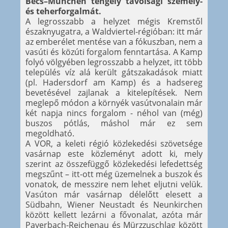
Bécs–München tengely távolsági személy-
és teherforgalmát.
A legrosszabb a helyzet mégis Kremstől
északnyugatra, a Waldviertel-régióban: itt már
az emberélet mentése van a fókuszban, nem a
vasúti és közúti forgalom fenntartása. A Kamp
folyó völgyében legrosszabb a helyzet, itt több
település víz alá került gátszakadások miatt
(pl. Hadersdorf am Kamp) és a hadsereg
bevetésével zajlanak a kitelepítések. Nem
meglepő módon a környék vasútvonalain már
két napja nincs forgalom - néhol van (még)
buszos pótlás, máshol már ez sem
megoldható.
A VOR, a keleti régió közlekedési szövetsége
vasárnap este közleményt adott ki, mely
szerint az összefüggő közlekedési lefedettség
megszűnt – itt-ott még üzemelnek a buszok és
vonatok, de messzire nem lehet eljutni velük.
Vasúton már vasárnap délelőtt elesett a
Südbahn, Wiener Neustadt és Neunkirchen
között kellett lezárni a fővonalat, azóta már
Payerbach-Reichenau és Mürzzuschlag között