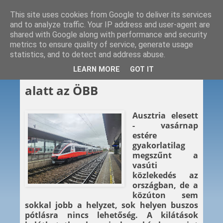
This site uses cookies from Google to deliver its services
and to analyze traffic. Your IP address and user-agent are
shared with Google along with performance and security
metrics to ensure quality of service, generate usage
statistics, and to detect and address abuse.
2024. 09. 15.
LEARN MORE
GOT IT
Kelet-Ausztria elesett – víz
alatt az ÖBB
Ausztria elesett
- vasárnap
estére
gyakorlatilag
megszűnt a
vasúti
közlekedés az
országban, de a
közúton sem
sokkal jobb a helyzet, sok helyen buszos
pótlásra nincs lehetőség. A kilátások