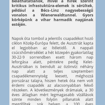
beláthatatlanok, mivel a hírek szerint
kritikus infrastuktúra-elemek is sérültek,
például a Bécs–Linz nagysebességű
vonalon a Wienerwaldtunnel. Gyors
körképünk a vihar harmadik napjának
estéjén.
Napok óta tombol a jelentős csapadékot hozó
ciklon Közép-Európa felett, de Ausztriát kapta
el legjobban az ítéletidő. A nappali
csúcshőmérséklet a hét közepén gyakorlatilag
30-22-9 sorrendben esett három nap
leforgása alatt, péntekre pedig Kelet-
Ausztriában is beindult az özönvíz: néhány
nap alatt a teljes szeptemberi
csapadékmennyiség leesett, méghozzá
porszáraz talajra, hiszen hetek óta nem volt
érdemi csapadék az alacsonyabban fekvő
részeken. A következmények drámaiak, a 30
éves átlagban mért legmagasabb vízállások
szinte minden folyón pillanatok alatt
megdőltek, sok helyen a 100 éves