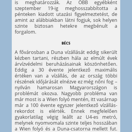
is meghatározzák. Az ÖBB egyébként
szeptember 19-ig meghosszabbította a
pénteken kiadott utazási figyelmeztetést, de
amint az alábbiakban látni fogjuk, sok helyen
szinte biztosan hetekre megbénult a
forgalom.
BÉCS
A fővárosban a Duna vízállását eddig sikerült
kézben tartani, részben hála az elmúlt évek
árvízvédelmi beruházásainak köszönhetően.
Eddig a 30 évente jelentkező maximális
értéken van a vízállás, de az ország többi
részének időjárását elnézve ez még nőni fog –
nyilván hamarosan Magyarországon is
problémát okozva. Nagyobb probléma van
már most is a Wien folyó mentén, itt vasárnap
már a 100 évente egyszer jelentkező vízállás-
rekordot is elérték. Ennek megfelelően
gyakorlatilag végig leállt az U4-es metró,
melynek nyomvomala szinte teljes hosszában
a Wien folyó és a Duna-csatorna mellett fut.