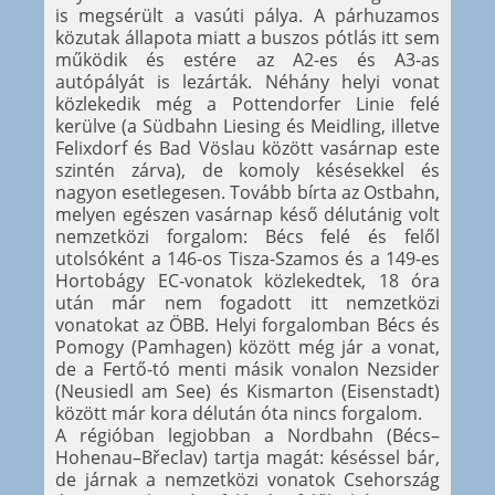
is megsérült a vasúti pálya. A párhuzamos
közutak állapota miatt a buszos pótlás itt sem
működik és estére az A2-es és A3-as
autópályát is lezárták. Néhány helyi vonat
közlekedik még a Pottendorfer Linie felé
kerülve (a Südbahn Liesing és Meidling, illetve
Felixdorf és Bad Vöslau között vasárnap este
szintén zárva), de komoly késésekkel és
nagyon esetlegesen. Tovább bírta az Ostbahn,
melyen egészen vasárnap késő délutánig volt
nemzetközi forgalom: Bécs felé és felől
utolsóként a 146-os Tisza-Szamos és a 149-es
Hortobágy EC-vonatok közlekedtek, 18 óra
után már nem fogadott itt nemzetközi
vonatokat az ÖBB. Helyi forgalomban Bécs és
Pomogy (Pamhagen) között még jár a vonat,
de a Fertő-tó menti másik vonalon Nezsider
(Neusiedl am See) és Kismarton (Eisenstadt)
között már kora délután óta nincs forgalom.
A régióban legjobban a Nordbahn (Bécs–
Hohenau–Břeclav) tartja magát: késéssel bár,
de járnak a nemzetközi vonatok Csehország