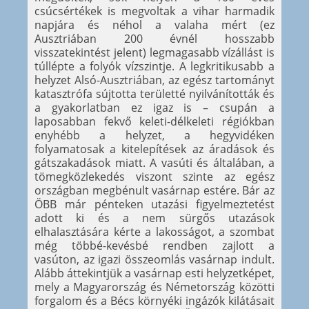
csúcsértékek is megvoltak a vihar harmadik
napjára és néhol a valaha mért (ez
Ausztriában 200 évnél hosszabb
visszatekintést jelent) legmagasabb vízállást is
túllépte a folyók vízszintje. A legkritikusabb a
helyzet Alsó-Ausztriában, az egész tartományt
katasztrófa sújtotta területté nyilvánították és
a gyakorlatban ez igaz is – csupán a
laposabban fekvő keleti-délkeleti régiókban
enyhébb a helyzet, a hegyvidéken
folyamatosak a kitelepítések az áradások és
gátszakadások miatt. A vasúti és általában, a
tömegközlekedés viszont szinte az egész
országban megbénult vasárnap estére. Bár az
ÖBB már pénteken utazási figyelmeztetést
adott ki és a nem sürgős utazások
elhalasztására kérte a lakosságot, a szombat
még többé-kevésbé rendben zajlott a
vasúton, az igazi összeomlás vasárnap indult.
Alább áttekintjük a vasárnap esti helyzetképet,
mely a Magyarország és Németország közötti
forgalom és a Bécs környéki ingázók kilátásait