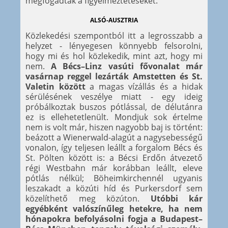
megfogadták a figyelmeztetéseket.
ALSÓ-AUSZTRIA
Közlekedési szempontból itt a legrosszabb a
helyzet - lényegesen könnyebb felsorolni,
hogy mi és hol közlekedik, mint azt, hogy mi
nem.
A Bécs–Linz vasúti fővonalat már
vasárnap reggel lezárták Amstetten és St.
Valetin között
a magas vízállás és a hidak
sérülésének veszélye miatt - egy ideig
próbálkoztak buszos pótlással, de délutánra
ez is ellehetetlenült. Mondjuk sok értelme
nem is volt már, hiszen nagyobb baj is történt:
beázott a Wienerwald-alagút a nagysebességű
vonalon, így teljesen leállt a forgalom Bécs és
St. Pölten között is: a Bécsi Erdőn átvezető
régi Westbahn már korábban leállt, eleve
pótlás nélkül; Böheimkirchennél ugyanis
leszakadt a közúti híd és Purkersdorf sem
közelíthető meg közúton.
Utóbbi kár
egyébként valószínűleg hetekre, ha nem
hónapokra befolyásolni fogja a Budapest–