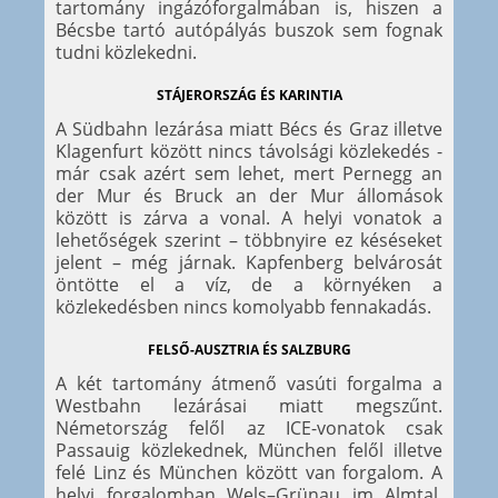
tartomány ingázóforgalmában is, hiszen a
Bécsbe tartó autópályás buszok sem fognak
tudni közlekedni.
STÁJERORSZÁG ÉS KARINTIA
A Südbahn lezárása miatt Bécs és Graz illetve
Klagenfurt között nincs távolsági közlekedés -
már csak azért sem lehet, mert Pernegg an
der Mur és Bruck an der Mur állomások
között is zárva a vonal. A helyi vonatok a
lehetőségek szerint – többnyire ez késéseket
jelent – még járnak. Kapfenberg belvárosát
öntötte el a víz, de a környéken a
közlekedésben nincs komolyabb fennakadás.
FELSŐ-AUSZTRIA ÉS SALZBURG
A két tartomány átmenő vasúti forgalma a
Westbahn lezárásai miatt megszűnt.
Németország felől az ICE-vonatok csak
Passauig közlekednek, München felől illetve
felé Linz és München között van forgalom. A
helyi forgalomban Wels–Grünau im Almtal,