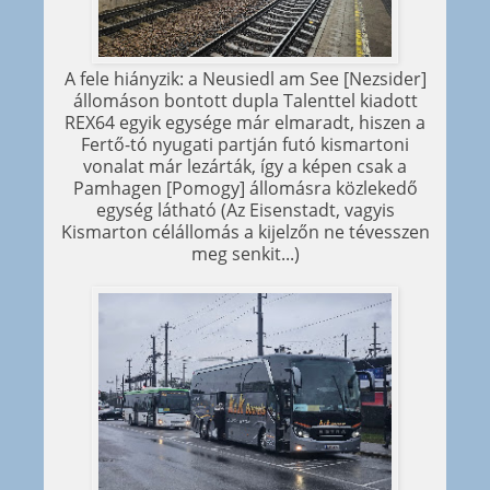
A fele hiányzik: a Neusiedl am See [Nezsider]
állomáson bontott dupla Talenttel kiadott
REX64 egyik egysége már elmaradt, hiszen a
Fertő-tó nyugati partján futó kismartoni
vonalat már lezárták, így a képen csak a
Pamhagen [Pomogy] állomásra közlekedő
egység látható (Az Eisenstadt, vagyis
Kismarton célállomás a kijelzőn ne tévesszen
meg senkit...)