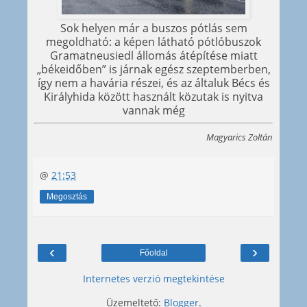
Sok helyen már a buszos pótlás sem
megoldható: a képen látható pótlóbuszok
Gramatneusiedl állomás átépítése miatt
„békeidőben” is járnak egész szeptemberben,
így nem a havária részei, és az általuk Bécs és
Királyhida között használt közutak is nyitva
vannak még
Magyarics Zoltán
@
21:53
Megosztás
‹
›
Főoldal
Internetes verzió megtekintése
Üzemeltető:
Blogger
.