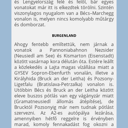
és Lengyelország felé és felől, bár egyes
vonatokat már itt is elkezdtek törölni. Szintén
viszonylagos nyugalom van a Bécs–Marchegg
vonalon is, melyen nincs komolyabb műtárgy
és domborzat.
BURGENLAND
Ahogy fentebb említettük, nem járnak a
vonatok a Pannoniabahnon Nezsider
(Neusiedl am See) és Kismarton (Eisenstadt)
között vasárnap kora délután óta. Estére leállt
a közlekedés a Lajta magas vízállása miatt a
GYSEV Sopron-Ebenfurth vonalán, illetve a
Királyhida (Bruck an der Leitha) és Pozsony-
Ligetfalu (Bratislava-Petrzalka) vonalon is.
Utóbbin Bécs és Bruck an der Leitha között
eleve buszos pótlás van egy vágányzár miatt
(Gramatneusiedl állomás átépítése), de
Brucktól Pozsonyig már nem tudnak pótlást
szervezni. Az A2-es autópálya lezárása,
amennyiben hétfő reggelre is érvényben
marad, komoly fennakadást fog okozni a