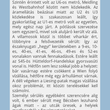
Szintén érintett volt az U6-os metró, Meidling
és Westbahnhof között nem közlekedik. Az
áramellátás beázásai miatt az U2 és U3
közlekedése is szakaszosan leállt, így
gyakorlatilag az U1-es metró volt az egyetlen,
mely egész nap járt. A pótlások szervezése
sem egyszerű, mivel sok aluljáró került víz alá.
A villamosok közül is többet viharkár ért,
többnyire a felsővezeték sérült: így az
északnyugati „hegyi” kerületekben a 9-es, 10-
es, 40-es, 41-es, 46-os, 49-es és 52-es
vonalakon vannak fennakadások. Estére leállt
az S45-ös Hütteldorf–Handelskai gyorsvasúti
vonal is. Hétfőn sem lesz sokkal jobb a helyzet:
bár vasárnap estére csökkent a Wien folyó
vízállása, hétfőre még egy árhullámot várnak.
A déli végeken a Liesing-patak magas vízállása
okoz problémát, itt közúti terelésekkel kell
számolni.
Személyi sérülés egyébként szerencsére alig
volt, 6 ember sérült meg Bécsben lezuhanó
ágak miatt – az utcák üresek, a helyiek