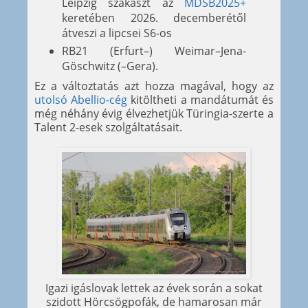
Leipzig szakaszt az
MDSB2025+
keretében 2026. decemberétől
átveszi a lipcsei S6-os
RB21 (Erfurt–) Weimar–Jena-
Göschwitz (–Gera).
Ez a változtatás azt hozza magával, hogy az
utolsó Abellio-cég
kitöltheti a mandátumát és
még néhány évig élvezhetjük Türingia-szerte a
Talent 2-esek szolgáltatásait.
Igazi igáslovak lettek az évek során a sokat
szidott Hörcsögpofák, de hamarosan már