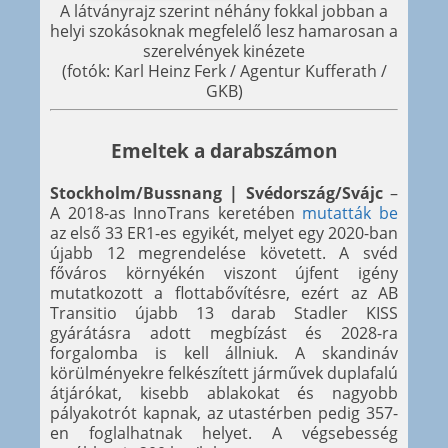
A látványrajz szerint néhány fokkal jobban a
helyi szokásoknak megfelelő lesz hamarosan a
szerelvények kinézete
(fotók: Karl Heinz Ferk / Agentur Kufferath /
GKB)
Emeltek a darabszámon
Stockholm/Bussnang | Svédország/Svájc
–
A 2018-as InnoTrans keretében
mutatták be
az első 33 ER1-es egyikét, melyet egy 2020-ban
újabb 12 megrendelése követett. A svéd
főváros környékén viszont újfent igény
mutatkozott a flottabővítésre, ezért az AB
Transitio újabb 13 darab Stadler KISS
gyárátásra adott megbízást és 2028-ra
forgalomba is kell állniuk. A skandináv
körülményekre felkészített járművek duplafalú
átjárókat, kisebb ablakokat és nagyobb
pályakotrót kapnak, az utastérben pedig 357-
en foglalhatnak helyet. A végsebesség