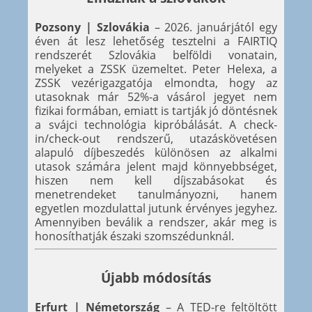
Pozsony | Szlovákia
– 2026. januárjától egy
éven át lesz lehetőség tesztelni a FAIRTIQ
rendszerét Szlovákia belföldi vonatain,
melyeket a ZSSK üzemeltet. Peter Helexa, a
ZSSK vezérigazgatója elmondta, hogy az
utasoknak már 52%-a vásárol jegyet nem
fizikai formában, emiatt is tartják jó döntésnek
a svájci technológia kipróbálását. A check-
in/check-out rendszerű, utazáskövetésen
alapuló díjbeszedés különösen az alkalmi
utasok számára jelent majd könnyebbséget,
hiszen nem kell díjszabásokat és
menetrendeket tanulmányozni, hanem
egyetlen mozdulattal jutunk érvényes jegyhez.
Amennyiben beválik a rendszer, akár meg is
honosíthatják északi szomszédunknál.
Újabb módosítás
Erfurt | Németország
– A TED-re feltöltött