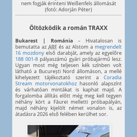
nem fogják érinteni Weißenfels állomását
(fotó: Adorján Péter)
Öltözködik a román TRAXX
Bukarest | Románia
– Hivatalosan is
bemutatta az
ARF
és az Alstom a
megrendelt
16 mozdony
első darabját, amely az egyelőre
188 001-8
pályaszámú gyári próbajármű lesz.
Ugyan most még teljesen kék színben volt
látható a București Nord állomáson, a mellé
kihelyezett tájékoztató szerint a
Coradia
Stream motorvonatokhoz
hasonló alapszínt
és várhatóan mintákat is kaphat majd. A
forgalomba állítás előtt még meg kell tegyen
néhány kört a Făurei melletti próbapályán,
majd néhány kijelölt német vonalon is, az
átadásra 2026 első felében kerülhet sor.