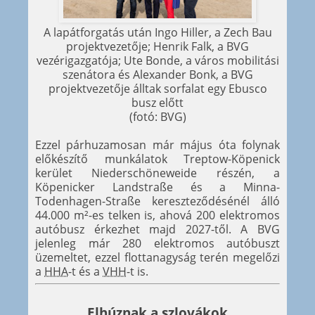
A lapátforgatás után Ingo Hiller, a Zech Bau
projektvezetője; Henrik Falk, a BVG
vezérigazgatója; Ute Bonde, a város mobilitási
szenátora és Alexander Bonk, a BVG
projektvezetője álltak sorfalat egy Ebusco
busz előtt
(fotó: BVG)
Ezzel párhuzamosan már május óta folynak
előkészítő munkálatok Treptow-Köpenick
kerület Niederschöneweide részén, a
Köpenicker Landstraße és a Minna-
Todenhagen-Straße kereszteződésénél álló
44.000 m²-es telken is, ahová 200 elektromos
autóbusz érkezhet majd 2027-től. A BVG
jelenleg már 280 elektromos autóbuszt
üzemeltet, ezzel flottanagyság terén megelőzi
a
HHA
-t és a
VHH
-t is.
Elhúznak a szlovákok