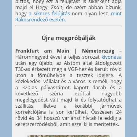
biztos, hogy ezt a felújítást is sikerként adja
majd el Hegyi Zsolt, de azért abban bízunk,
hogy
a sikeres felújítás
nem olyan lesz,
mint
Rákosrendező esetén
.
Újra megpróbálják
Frankfurt am Main | Németország
–
Háromnegyed évvel a teljes sorozat
kivonása
után egy újabb, az Alstom által átdolgozott
T30-as érkezett meg a VGF-hez és került rövid
úton a főműhelybe a tesztek idejére. A
közlekedési vállalat és a város is reméli, hogy
a 320-as pályaszámot kapott darab és a
következő széria ezúttal nagyobb
megelégedést vált majd ki és folytatódhat a
szállítás, illetve a korábbi járművek
korrekciójára is sor kerülhet. Összesen 24
rövid és 34 hosszú variánst hívtak le eddig a
keretszerződésből, amit ezzel ki is merítettek.