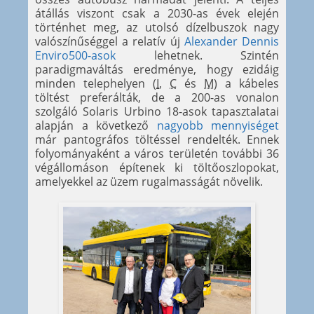
átállás viszont csak a 2030-as évek elején
történhet meg, az utolsó dízelbuszok nagy
valószínűséggel a relatív új
Alexander Dennis
Enviro500-asok
lehetnek. Szintén
paradigmaváltás eredménye, hogy ezidáig
minden telephelyen (
I
,
C
és
M
) a kábeles
töltést preferálták, de a 200-as vonalon
szolgáló Solaris Urbino 18-asok tapasztalatai
alapján a következő
nagyobb mennyiséget
már pantográfos töltéssel rendelték. Ennek
folyományaként a város területén további 36
végállomáson építenek ki töltőoszlopokat,
amelyekkel az üzem rugalmasságát növelik.