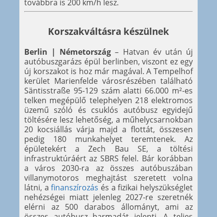
továbbra is 200 km/h lesz.
Korszakváltásra készülnek
Berlin | Németország
– Hatvan év után új
autóbuszgarázs épül berlinben, viszont ez egy
új korszakot is hoz már magával. A Tempelhof
kerület Marienfelde városrészében található
Säntisstraße 95-129 szám alatti 66.000 m²-es
telken megépülő telephelyen 218 elektromos
üzemű szóló és csuklós autóbusz egyidejű
töltésére lesz lehetőség, a műhelycsarnokban
20 kocsiállás várja majd a flottát, összesen
pedig 180 munkahelyet teremtenek. Az
épületekért a Zech Bau SE, a töltési
infrastruktúráért az SBRS felel. Bár korábban
a város 2030-ra az összes autóbuszában
villanymotoros meghajtást szeretett volna
látni, a
finanszírozás
és a fizikai helyszükséglet
nehézségei miatt jelenleg 2027-re szeretnék
elérni az 500 darabos állományt, ami az
összes autóbusz harmadát jelenti. A teljes