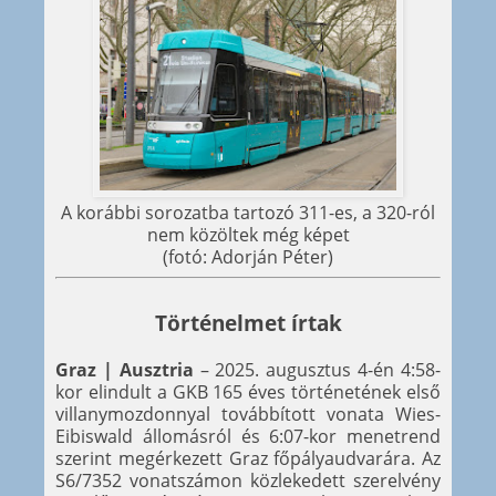
A korábbi sorozatba tartozó 311-es, a 320-ról
nem közöltek még képet
(fotó: Adorján Péter)
Történelmet írtak
Graz | Ausztria
– 2025. augusztus 4-én 4:58-
kor elindult a GKB 165 éves történetének első
villanymozdonnyal továbbított vonata Wies-
Eibiswald állomásról és 6:07-kor menetrend
szerint megérkezett Graz főpályaudvarára. Az
S6/7352 vonatszámon közlekedett szerelvény