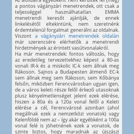
Az aloldalra egyébként nem kerültek fel (még)
a pontos vágányzári menetrendek, ott csak a
teljességgel használhatatlan EMMA
menetrendi keresőt ajánlják, de ennek
linkelésétől eltekintünk, nem szeretnénk
érdemtelenül forgalmat generálni az oldalnak.
Viszont
a vágányzári menetrendek oldalán
már szerencsére elérhetők a menetrendi
hirdetmények az érintett vasútvonalakról.
Ha már menetrendek: fontos változás, hogy
az eredetileg tervezettekhez képest a 80-as
vonali IR-k és a miskolic IC-k sem állnak meg
Rákoson. Sajnos a Budapesten átmenő EC-k
sem állnak meg sem Rákoson, sem Kőbánya
felsőn, miközben Ferencvárosban ugyan igen,
de a város keleti része felől érkező utasoknak
plusz kényelmetlenséget jelent ezek elérése,
hiszen a 80a és a 120a vonal felől a Keleti
elérése a cél, Ferencvárosé azonban (ahol
megállnak ezek a nemzetközi vonatok) vagy
Kelenföldé nem az – így akár egyébként a 100a
vonal felé is jöhetnének ezek a vonatok, de
szinte biztos, hogy maradnak az újszászi