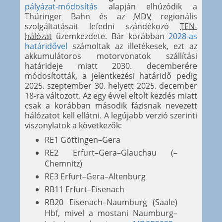
pályázat-módosítás
alapján elhúzódik a
Thüringer Bahn és az
MDV
regionális
szolgáltatásait lefedni szándékozó
TEN-
hálózat
üzemkezdete. Bár korábban
2028-as
határidővel
számoltak az illetékesek, ezt az
akkumulátoros motorvonatok szállítási
határideje miatt 2030. decemberére
módosították, a jelentkezési határidő pedig
2025. szeptember 30. helyett 2025. december
18-ra változott. Az egy évvel eltolt kezdés miatt
csak a korábban második fázisnak nevezett
hálózatot kell ellátni. A legújabb verzió szerinti
viszonylatok a következők:
RE1 Göttingen–Gera
RE2 Erfurt–Gera–Glauchau (–
Chemnitz)
RE3 Erfurt–Gera–Altenburg
RB11 Erfurt–Eisenach
RB20 Eisenach–Naumburg (Saale)
Hbf, mivel a mostani Naumburg–