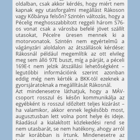
oldalban, csak akkor kérdés, hogy miért nem
kapnak egy utasforgalmi megállást Rákoson
vagy Kőbánya felsőn? Szintén változás, hogy a
Pécelig meghosszabbított reggeli három S76-
os vonat csak a városba befelé jövet szállít
utasokat, Pécelre üresen mennek ki a
motorvonatok. Szintén nem egyértelmű a
vágányzári aloldalon az átszállások kérdése:
Rákosnál például megemlítik az ott elvileg
meg sem álló 97E buszt, míg a párját, a péceli
169E-t nem jelzik átszállási lehetőségként –
legutóbbi információink szerint azonban
eddig még nem kérték a BKK-tól ezeknek a
gyorsjáratoknak a megállítását Rákosnál.
Azt mindenesetre láthatjuk, hogy a MÁV-
csoport rosszul és későn kommunikálja az
egyébként is rosszul időzített teljes kizárást –
ha valamikor, akkor ennek legkésőbb most,
augusztusban lett volna pont helye és ideje.
Ráadásul a kialakított közlekedési rend se
nem utasbarát, se nem hatékony, ahogy arról
már korábban is írtunk. Mindenesetre az