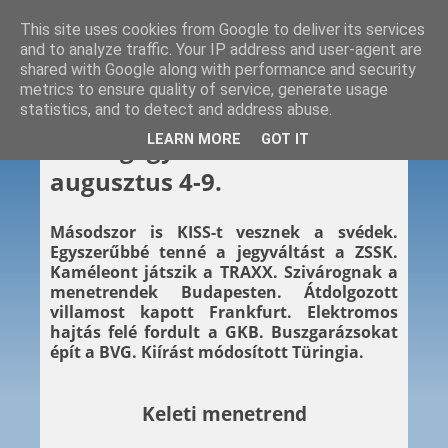
This site uses cookies from Google to deliver its services
and to analyze traffic. Your IP address and user-agent are
shared with Google along with performance and security
metrics to ensure quality of service, generate usage
statistics, and to detect and address abuse.
2025. 08. 09.
LEARN MORE
GOT IT
Hétvégi gyors – 2025.
augusztus 4-9.
Másodszor is KISS-t vesznek a svédek.
Egyszerűbbé tenné a jegyváltást a ZSSK.
Kaméleont játszik a TRAXX. Szivárognak a
menetrendek Budapesten. Átdolgozott
villamost kapott Frankfurt. Elektromos
hajtás felé fordult a GKB. Buszgarázsokat
épít a BVG. Kiírást módosított Türingia.
Keleti menetrend