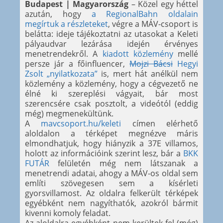
Budapest | Magyarország
– Közel egy héttel
azután, hogy
a RegionalBahn oldalain
megírtuk a részleteket
, végre a MÁV-csoport is
belátta: ideje tájékoztatni az utasokat a Keleti
pályaudvar lezárása idején érvényes
menetrendekről. A
kiadott közlemény
mellé
persze jár a főinfluencer,
Mojzi Bácsi
Hegyi
Zsolt „nyilatkozata”
is, mert hát anélkül nem
közlemény a közlemény, hogy a cégvezető ne
élné ki szereplési vágyait, bár most
szerencsére csak posztolt, a videótól (eddig
még) megmenekültünk.
A
mavcsoport.hu/keleti
címen elérhető
aloldalon a térképet megnézve máris
elmondhatjuk, hogy hiányzik a 37E villamos,
holott az információink szerint lesz, bár a
BKK
FUTÁR
felületén még nem látszanak a
menetrendi adatai, ahogy a MÁV-os oldal sem
említi szövegesen sem a kísérleti
gyorsvillamost. Az oldalra felkerült térképek
egyébként nem nagyíthatók, azokról bármit
kivenni komoly feladat.