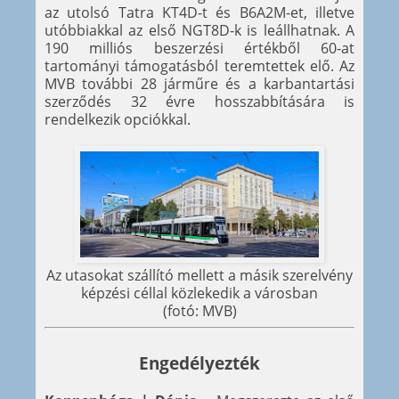
az utolsó Tatra KT4D-t és B6A2M-et, illetve
utóbbiakkal az első NGT8D-k is leállhatnak. A
190 milliós beszerzési értékből 60-at
tartományi támogatásból teremtettek elő. Az
MVB további 28 járműre és a karbantartási
szerződés 32 évre hosszabbítására is
rendelkezik opciókkal.
Az utasokat szállító mellett a másik szerelvény
képzési céllal közlekedik a városban
(fotó: MVB)
Engedélyezték