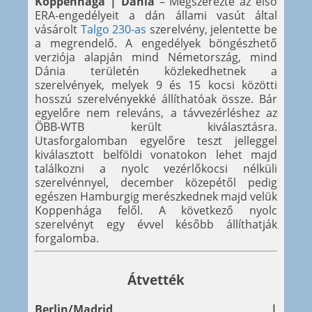
Koppenhága | Dánia
– Megszerezte az első
ERA-engedélyeit a dán állami vasút által
vásárolt
Talgo 230-as
szerelvény, jelentette be
a megrendelő. A engedélyek böngészhető
verziója alapján mind Németország, mind
Dánia területén közlekedhetnek a
szerelvények, melyek 9 és 15 kocsi közötti
hosszú szerelvényekké állíthatóak össze. Bár
egyelőre nem releváns, a távvezérléshez az
ÖBB-WTB került kiválasztásra.
Utasforgalomban egyelőre teszt jelleggel
kiválasztott belföldi vonatokon lehet majd
találkozni a nyolc vezérlőkocsi nélküli
szerelvénnyel, december közepétől pedig
egészen Hamburgig merészkednek majd velük
Koppenhága felől. A következő nyolc
szerelvényt egy évvel később állíthatják
forgalomba.
Átvették
Berlin/Madrid |