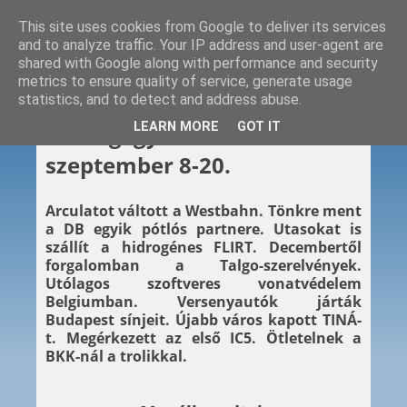
This site uses cookies from Google to deliver its services
and to analyze traffic. Your IP address and user-agent are
shared with Google along with performance and security
metrics to ensure quality of service, generate usage
statistics, and to detect and address abuse.
2025. 09. 20.
LEARN MORE
GOT IT
Hétvégi gyors – 2025.
szeptember 8-20.
Arculatot váltott a Westbahn. Tönkre ment
a DB egyik pótlós partnere. Utasokat is
szállít a hidrogénes FLIRT. Decembertől
forgalomban a Talgo-szerelvények.
Utólagos szoftveres vonatvédelem
Belgiumban. Versenyautók járták
Budapest sínjeit. Újabb város kapott TINÁ-
t. Megérkezett az első IC5. Ötletelnek a
BKK-nál a trolikkal.