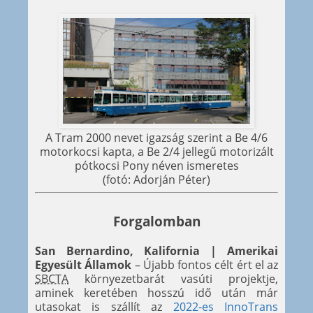
A Tram 2000 nevet igazság szerint a Be 4/6
motorkocsi kapta, a Be 2/4 jellegű motorizált
pótkocsi Pony néven ismeretes
(fotó: Adorján Péter)
Forgalomban
San Bernardino, Kalifornia | Amerikai
Egyesült Államok
– Újabb fontos célt ért el az
SBCTA
környezetbarát vasúti projektje,
aminek keretében hosszú idő után már
utasokat is szállít az
2022-es InnoTrans