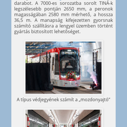
darabot. A 7000-es sorozatba sorolt TINÁ-k
legszélesebb pontján 2650 mm, a peronok
magasságában 2580 mm mérhető, a hossza
36,5 m. A manapság kifejezetten gyorsnak
számító szállításra a lengyel üzemben történt
gyártás biztosított lehetőséget.
A típus védjegyének számít a „mozdonyajtó”