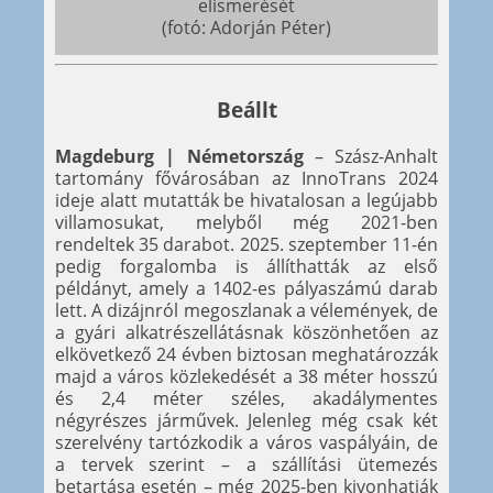
elismerését
(fotó: Adorján Péter)
Beállt
Magdeburg | Németország
– Szász-Anhalt
tartomány fővárosában az InnoTrans 2024
ideje alatt mutatták be hivatalosan a legújabb
villamosukat, melyből még 2021-ben
rendeltek 35 darabot. 2025. szeptember 11-én
pedig forgalomba is állíthatták az első
példányt, amely a 1402-es pályaszámú darab
lett. A dizájnról megoszlanak a vélemények, de
a gyári alkatrészellátásnak köszönhetően az
elkövetkező 24 évben biztosan meghatározzák
majd a város közlekedését a 38 méter hosszú
és 2,4 méter széles, akadálymentes
négyrészes járművek. Jelenleg még csak két
szerelvény tartózkodik a város vaspályáin, de
a tervek szerint – a szállítási ütemezés
betartása esetén – még 2025-ben kivonhatják