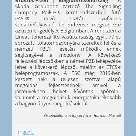
Brüszel/Plzeň | Belgium/Csehország
– A
Škoda Grouphoz tartozó The Signalling
Company RailOS® keretrendszerben futó
iEVC® nevű tisztán szofveres
vonatbefolyásoló berendezése megszerezte
az üzemengedélyét Belgiumban. A rendszert a
Lineas teherszállító vasúttársaság egyik 77-es
sorozatú tolatómozdonyára szerelték fel és a
nemzeti TBL1+ esetén működik ennek
segítségével a mozdony. A következő
fejlesztési lépcsőkben a német PZB leképezése
lehet a következő lépcső, mielőtt az ETCS-t
beleprogramozzák. A TSC még 2019-ben
kezdett neki a teljesen szoftver alapú
megoldás fejlesztésének, amivel a
járművekben helyet kívántak spórolni,
valamint a megoldásuk energiatakarékosabb
a hagyományos megoldásoknál.
Összeállította: Adorján Péter, Harmati Marcell
@
20:15