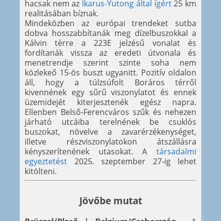
hacsak nem az
Ikarus-Yutong által ígért
25 km
realitásában bíznak.
Mindeközben az európai trendeket sutba
dobva hosszabbítanák meg dízelbuszokkal a
Kálvin térre a 223E jelzésű vonalat és
fordítanák vissza az eredeti útvonala és
menetrendje szerint szinte soha nem
közlekeő 15-ös buszt ugyanitt. Pozitív oldalon
áll, hogy a túlzsúfolt Boráros térről
kivennének egy sűrű viszonylatot és ennek
üzemidejét kiterjesztenék egész napra.
Ellenben Belső-Ferencváros szűk és nehezen
járható utcáiba terelnének be csuklós
buszokat, növelve a zavarérzékenységet,
illetve részviszonylatokon átszállásra
kényszerítenének utasokat. A
társadalmi
egyeztetést
2025. szeptember 27-ig lehet
kitölteni.
Jövőbe mutat