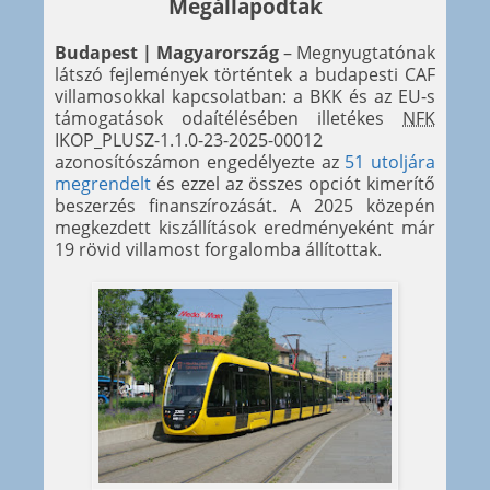
Megállapodtak
Budapest | Magyarország
– Megnyugtatónak
látszó fejlemények történtek a budapesti CAF
villamosokkal kapcsolatban: a BKK és az EU-s
támogatások odaítélésében illetékes
NFK
IKOP_PLUSZ-1.1.0-23-2025-00012
azonosítószámon engedélyezte az
51 utoljára
megrendelt
és ezzel az összes opciót kimerítő
beszerzés finanszírozását. A 2025 közepén
megkezdett kiszállítások eredményeként már
19 rövid villamost forgalomba állítottak.