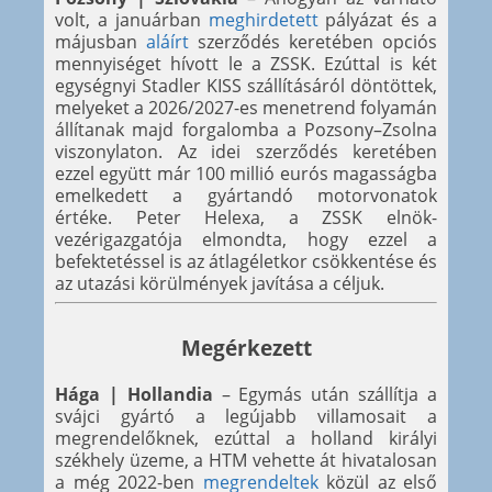
volt, a januárban
meghirdetett
pályázat és a
májusban
aláírt
szerződés keretében opciós
mennyiséget hívott le a ZSSK. Ezúttal is két
egységnyi Stadler KISS szállításáról döntöttek,
melyeket a 2026/2027-es menetrend folyamán
állítanak majd forgalomba a Pozsony–Zsolna
viszonylaton. Az idei szerződés keretében
ezzel együtt már 100 millió eurós magasságba
emelkedett a gyártandó motorvonatok
értéke. Peter Helexa, a ZSSK elnök-
vezérigazgatója elmondta, hogy ezzel a
befektetéssel is az átlagéletkor csökkentése és
az utazási körülmények javítása a céljuk.
Megérkezett
Hága | Hollandia
– Egymás után szállítja a
svájci gyártó a legújabb villamosait a
megrendelőknek, ezúttal a holland királyi
székhely üzeme, a HTM vehette át hivatalosan
a még 2022-ben
megrendeltek
közül az első