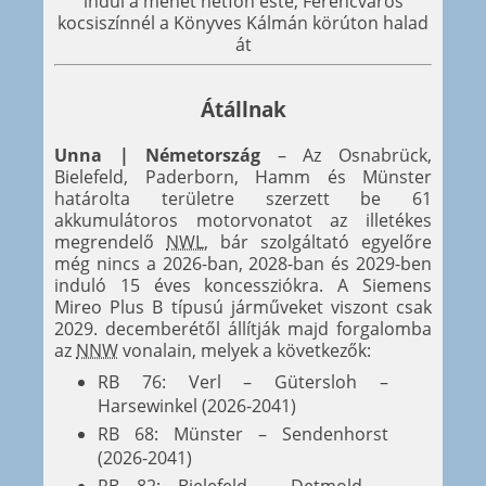
indul a menet hétfőn este, Ferencváros
kocsiszínnél a Könyves Kálmán körúton halad
át
Átállnak
Unna | Németország
– Az Osnabrück,
Bielefeld, Paderborn, Hamm és Münster
határolta területre szerzett be 61
akkumulátoros motorvonatot az illetékes
megrendelő
NWL
, bár szolgáltató egyelőre
még nincs a 2026-ban, 2028-ban és 2029-ben
induló 15 éves koncessziókra. A Siemens
Mireo Plus B típusú járműveket viszont csak
2029. decemberétől állítják majd forgalomba
az
NNW
vonalain, melyek a következők:
RB 76: Verl – Gütersloh –
Harsewinkel (2026-2041)
RB 68: Münster – Sendenhorst
(2026-2041)
RB 82: Bielefeld – Detmold –