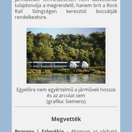
tulajdonolja a megrendelő, hanem brit a Rock
Rail lízingcégen keresztül bocsátják
rendelkezésre.
Egyelőre nem egyértelmű a járművek hossza
és az arculat sem
(grafika: Siemens)
Megvették
Pozsony | Szlovákia
– Ahogyan az várható