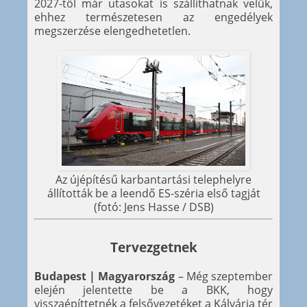
2027-től már utasokat is szállíthatnak velük,
ehhez természetesen az engedélyek
megszerzése elengedhetetlen.
Az újépítésű karbantartási telephelyre
állították be a leendő ES-széria első tagját
(fotó: Jens Hasse / DSB)
Tervezgetnek
Budapest | Magyarország
– Még szeptember
elején jelentette be a BKK, hogy
visszaépíttetnék a felsővezetéket a Kálvária tér