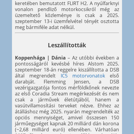
keretében bemutatott FLIRT H2. A nyúlfarknyi
vonalon pendliző motorkocsikról még az
üzemeltető közleménye is csak a 2025.
szeptember 13-i üzemfelvétel tényét osztotta
meg bármiféle adat nélkül.
Leszállították
Koppenhága | Dánia
– Az utóbbi években a
pontosságáról kevésbé híres Alstom 2025.
szeptember 18-án reggelre kiszállította a DSB
által megrendelt
IC5 motorvonatok
első
darabját. Flemming Jensen, a DSB
vezérigazgatója fontos mérföldkőnek nevezte
az első Coradia Stream megérkezését és nem
csak a járművek életútjából, hanem a
vasútvillamosítási terveket nézve. Ehhez az
átálláshoz még 2025. nyarán megrendelték az
opciós mennyiséget, amivel összesen 150
járműegységet kapnak 20 milliárd dán korona
(~2,68 milliárd euró) ellenében. Várhatóan