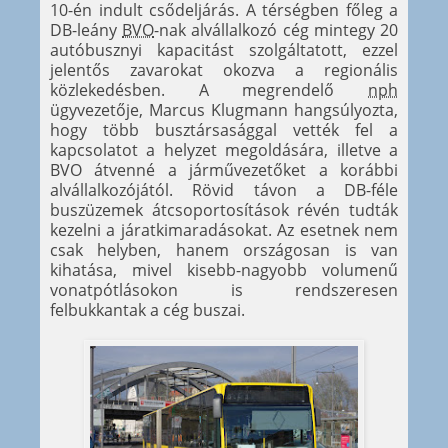
10-én indult csődeljárás. A térségben főleg a
DB-leány
BVO
-nak alvállalkozó cég mintegy 20
autóbusznyi kapacitást szolgáltatott, ezzel
jelentős zavarokat okozva a regionális
közlekedésben. A megrendelő
nph
ügyvezetője, Marcus Klugmann hangsúlyozta,
hogy több busztársasággal vették fel a
kapcsolatot a helyzet megoldására, illetve a
BVO átvenné a járművezetőket a korábbi
alvállalkozójától. Rövid távon a DB-féle
buszüzemek átcsoportosítások révén tudták
kezelni a járatkimaradásokat. Az esetnek nem
csak helyben, hanem országosan is van
kihatása, mivel kisebb-nagyobb volumenű
vonatpótlásokon is rendszeresen
felbukkantak a cég buszai.