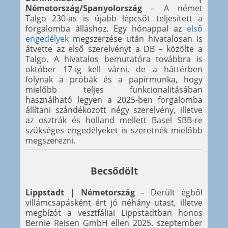
Németország/Spanyolország
– A német
Talgo 230-as is újabb lépcsőt teljesített a
forgalomba álláshoz. Egy hónappal az
első
engedélyek
megszerzése után hivatalosan is
átvette az első szerelvényt a DB – közölte a
Talgo. A hivatalos bemutatóra továbbra is
október 17-ig kell várni, de a háttérben
folynak a próbák és a papírmunka, hogy
mielőbb teljes funkcionalitásában
használható legyen a 2025-ben forgalomba
állítani szándékozott négy szerelvény, illetve
az osztrák és holland mellett Basel SBB-re
szükséges engedélyeket is szeretnék mielőbb
megszerezni.
Becsődölt
Lippstadt | Németország
– Derült égből
villámcsapásként ért jó néhány utast, illetve
megbízót a vesztfáliai Lippstadtban honos
Bernie Reisen GmbH ellen 2025. szeptember