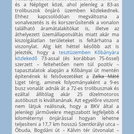
és a Népliget közé, ahol jelenleg a 83-as
trolibuszok önjáró üzemben közlekednek.
Ehhez kapcsolódóan megváltozna a
vonalvezetés is és korszerűsítenék a vonalon
található áramátalakítókat is, illetve az
áthelyezett üzemállapotváltás miatt akár ma
kiszolgálatlan területeket is feltárhatna a
viszonylat. Alig két héttel később azt is
jelezték, hogy a
tesztüzemben Kőbányára
közlekedő
73-assal (és korábban 75-össel)
szerzett – feltehetően nem túl pozitív –
tapasztalatok alapján a Kőbányai út mentén
építenének ki felsővezetéket a
Zalka Máté
Liget térig, aminek folyományaként a 9-es
busz vonalát adnák át a 72-es trolibusznak és
ezáltal állítólag akár 25 dízelmotoros
autóbuszt is kiváltanának. Azt egyelőre viszont
nem látjuk reálisnak, hogy a BKV által a
jelenlegi járművekre megszabott legfeljebb 4
kilométernyi önjárással hogyan lehetne
teljesíteni a 17,7 km hosszú Szentkirályi utca –
Óbuda, Bogdáni út – Kálvin tér útvonalat –