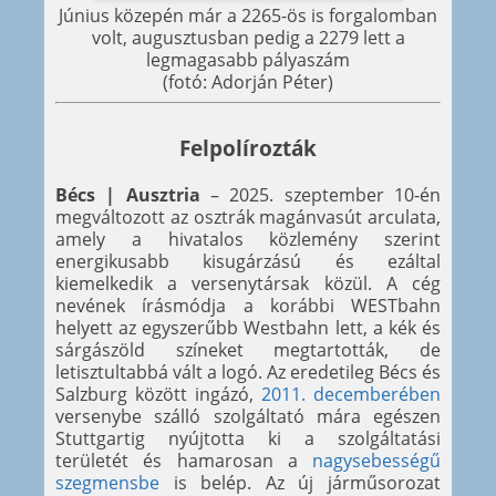
Június közepén már a 2265-ös is forgalomban
volt, augusztusban pedig a 2279 lett a
legmagasabb pályaszám
(fotó: Adorján Péter)
Felpolírozták
Bécs | Ausztria
– 2025. szeptember 10-én
megváltozott az osztrák magánvasút arculata,
amely a hivatalos közlemény szerint
energikusabb kisugárzású és ezáltal
kiemelkedik a versenytársak közül. A cég
nevének írásmódja a korábbi WESTbahn
helyett az egyszerűbb Westbahn lett, a kék és
sárgászöld színeket megtartották, de
letisztultabbá vált a logó. Az eredetileg Bécs és
Salzburg között ingázó,
2011. decemberében
versenybe szálló szolgáltató mára egészen
Stuttgartig nyújtotta ki a szolgáltatási
területét és hamarosan a
nagysebességű
szegmensbe
is belép. Az új járműsorozat