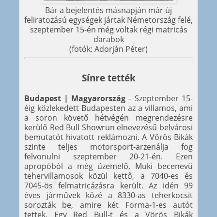
Bár a bejelentés másnapján már új
feliratozású egységek jártak Németország felé,
szeptember 15-én még voltak régi matricás
darabok
(fotók: Adorján Péter)
Sínre tették
Budapest | Magyarország
– Szeptember 15-
éig közlekedett Budapesten az a villamos, ami
a soron követő hétvégén megrendezésre
kerülő Red Bull Showrun elnevezésű belvárosi
bemutatót hivatott reklámozni. A Vörös Bikák
szinte teljes motorsport-arzenálja fog
felvonulni szeptember 20-21-én. Ezen
apropóból a még üzemelő, Muki becenevű
tehervillamosok közül kettő, a 7040-es és
7045-ös felmatricázásra került. Az idén 99
éves járművek közé a 8330-as teherkocsit
sorozták be, amire két Forma-1-es autót
tettek. Egy Red Bull-t és a Vörös Bikák