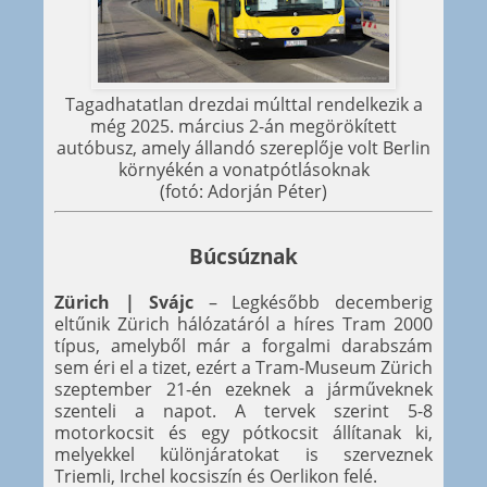
Tagadhatatlan drezdai múlttal rendelkezik a
még 2025. március 2-án megörökített
autóbusz, amely állandó szereplője volt Berlin
környékén a vonatpótlásoknak
(fotó: Adorján Péter)
Búcsúznak
Zürich | Svájc
– Legkésőbb decemberig
eltűnik Zürich hálózatáról a híres Tram 2000
típus, amelyből már a forgalmi darabszám
sem éri el a tizet, ezért a Tram-Museum Zürich
szeptember 21-én ezeknek a járműveknek
szenteli a napot. A tervek szerint 5-8
motorkocsit és egy pótkocsit állítanak ki,
melyekkel különjáratokat is szerveznek
Triemli, Irchel kocsiszín és Oerlikon felé.