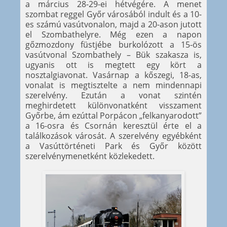
a március 28-29-ei hétvégére. A menet
szombat reggel Győr városából indult és a 10-
es számú vasútvonalon, majd a 20-ason jutott
el Szombathelyre. Még ezen a napon
gőzmozdony füstjébe burkolózott a 15-ös
vasútvonal Szombathely – Bük szakasza is,
ugyanis ott is megtett egy kört a
nosztalgiavonat. Vasárnap a kőszegi, 18-as,
vonalat is megtisztelte a nem mindennapi
szerelvény. Ezután a vonat szintén
meghirdetett különvonatként visszament
Győrbe, ám ezúttal Porpácon „felkanyarodott”
a 16-osra és Csornán keresztül érte el a
találkozások városát. A szerelvény egyébként
a Vasúttörténeti Park és Győr között
szerelvénymenetként közlekedett.