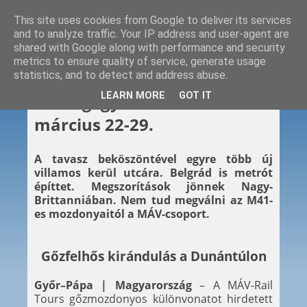
This site uses cookies from Google to deliver its services
and to analyze traffic. Your IP address and user-agent are
shared with Google along with performance and security
metrics to ensure quality of service, generate usage
statistics, and to detect and address abuse.
2026. 03. 29.
LEARN MORE
GOT IT
Hétvégi gyors – 2026.
március 22-29.
A tavasz beköszöntével egyre több új
villamos kerül utcára. Belgrád is metrót
építtet. Megszorítások jönnek Nagy-
Brittanniában. Nem tud megválni az M41-
es mozdonyaitól a MÁV-csoport.
Gőzfelhős kirándulás a Dunántúlon
Győr–Pápa | Magyarország
– A MÁV-Rail
Tours gőzmozdonyos különvonatot hirdetett