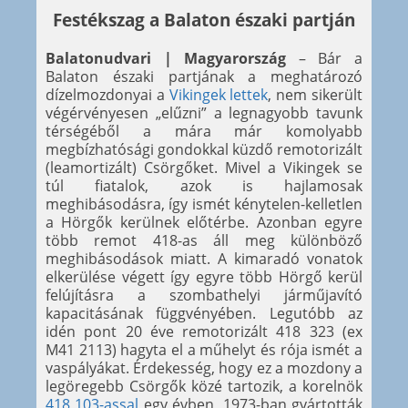
Festékszag a Balaton északi partján
Balatonudvari | Magyarország
– Bár a
Balaton északi partjának a meghatározó
dízelmozdonyai a
Vikingek lettek
, nem sikerült
végérvényesen „elűzni” a legnagyobb tavunk
térségéből a mára már komolyabb
megbízhatósági gondokkal küzdő remotorizált
(leamortizált) Csörgőket. Mivel a Vikingek se
túl fiatalok, azok is hajlamosak
meghibásodásra, így ismét kénytelen-kelletlen
a Hörgők kerülnek előtérbe. Azonban egyre
több remot 418-as áll meg különböző
meghibásodások miatt. A kimaradó vonatok
elkerülése végett így egyre több Hörgő kerül
felújításra a szombathelyi járműjavító
kapacitásának függvényében. Legutóbb az
idén pont 20 éve remotorizált 418 323 (ex
M41 2113) hagyta el a műhelyt és rója ismét a
vaspályákat. Érdekesség, hogy ez a mozdony a
legöregebb Csörgők közé tartozik, a korelnök
418 103-assal
egy évben, 1973-ban gyártották