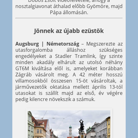
Dobos Zsolt videófelvétele, ahogy a
nosztalgiavonat áthalad előbb Gyömöre, majd
Pápa állomásán.
Jönnek az újabb ezüstök
Augsburg | Németország
– Megszerezte az
utasforgalomba álláshoz szükséges
engedélyeket a Stadler Tramlink, így szinte
minden akadály elhárult az utolsó néhány
GT6M kiváltása elől is, amelyeket korábban
Zágráb vásárolt meg. A 42 méter hosszú
villamosokból összesen 15-öt vásároltak, a
járművezetők oktatása mellett április 13-tól
utasokat is szállít majd az első, év végére
pedig kilencre növekszik a számuk.