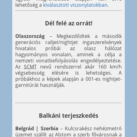
lehetőség a
kiválasztott viszonylatokban
.
Dél felé az orrát!
Olaszország
– Megkezdődtek a második
generációs railjet/nightjet ingaszerelvények
hivatalos próbái az olasz hálózat
hagyományos vonalain, aminek a célja a
nemzeti vonatbefolyásolás engedélyeztetése.
Az
SCMT
nevű rendszerrel akár 160 km/h
végsebesség elésére is lehetséges. A
próbákhoz a képek alapján a 001-es nightjet-
garnitúrát használják.
Balkáni terjeszkedés
Belgrád | Szerbia
– Kulcsrakész nehézmetró
üzemet szállít az Alstom a szerb fővárosnak a