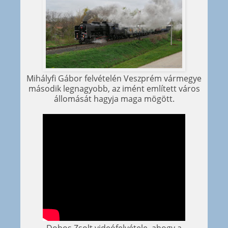
Mihályfi Gábor felvételén Veszprém vármegye
második legnagyobb, az imént említett város
állomását hagyja maga mögött.