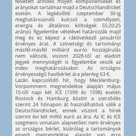
felvetett árindex milyen komponenseket és
arányokat tartalmaz majd a Deutschlandticket
esetén. A legkésőbb szeptember 30-ig
meghatározandó kulcsot a személyzeti,
energia és általános költségek 55:20:25
arányú figyelembe vételével határozzák majd
meg és ez képezi a rákövetkező januártól
érvényes árat. A szövetségi és tartományi
másfél-másfél milliárd eurós hozzájárulás
nem változik, viszont 2028-tól az eladott
jegyek mennyiségét is figyelembe veszik az
index meghatározásakor. Az országos
érvényességű havibérlet ára jelenleg 63 €.
Lazán kapcsolódó hír, hogy Mecklenburg-
Vorpommern megrendelése alapján május
15-től napi két ICE (1599 és 1598) esetén
Rostock és Hamburg között a szerződés
szerint 24 hónapon át használhatóvá válik a
Deutschlandticket, ennek viszont a hírek
szerint évi két millió euró az ára. Az IC és ICE
szegmens vonatain alapvetően nem érvényes
az országos bérlet, kizárólag a tartományok
egyedi megrendelése alapján van erre