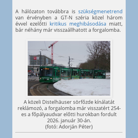
A hálózaton továbbra is
szükségmenetrend
van érvényben a GT-N széria közel három
évvel ezelőtti
kritikus meghibásodása
miatt,
bár néhány már visszaállhatott a forgalomba.
A közeli Distelhäuser sörfőzde kínálatát
reklámozó, a forgalomba már visszatért 254-
es a főpályaudvar előtti hurokban fordult
2026. január 30-án.
(fotó: Adorján Péter)