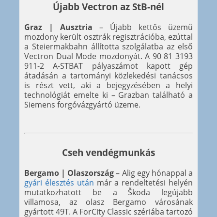
Újabb Vectron az StB-nél
Graz | Ausztria
– Újabb kettős üzemű
mozdony került osztrák regisztrációba, ezúttal
a Steiermakbahn állította szolgálatba az első
Vectron Dual Mode mozdonyát. A 90 81 3193
911-2 A-STBAT pályaszámot kapott gép
átadásán a tartományi közlekedési tanácsos
is részt vett, aki a bejegyzésében a helyi
technológiát emelte ki – Grazban található a
Siemens forgóvázgyártó üzeme.
Cseh vendégmunkás
Bergamo | Olaszország
– Alig egy hónappal a
gyári élesztés után
már a rendeltetési helyén
mutatkozhatott be a Škoda legújabb
villamosa, az olasz Bergamo városának
gyártott 49T. A ForCity Classic szériába tartozó