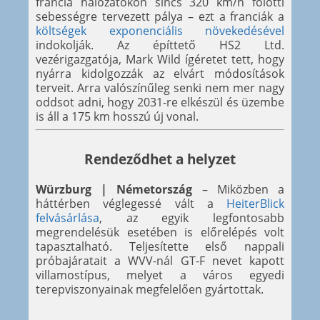
francia hálózatokon sincs 320 km/h fölötti
sebességre tervezett pálya – ezt a franciák a
költségek exponenciális növekedésével
indokolják. Az építtető HS2 Ltd.
vezérigazgatója, Mark Wild ígéretet tett, hogy
nyárra kidolgozzák az elvárt módosítások
terveit. Arra valószínűleg senki nem mer nagy
oddsot adni, hogy 2031-re elkészül és üzembe
is áll a 175 km hosszú új vonal.
Rendeződhet a helyzet
Würzburg | Németország
– Miközben a
háttérben véglegessé vált a
HeiterBlick
felvásárlása
, az egyik legfontosabb
megrendelésük esetében is előrelépés volt
tapasztalható. Teljesítette első nappali
próbajáratait a WVV-nál GT-F nevet kapott
villamostípus, melyet a város egyedi
terepviszonyainak megfelelően gyártottak.