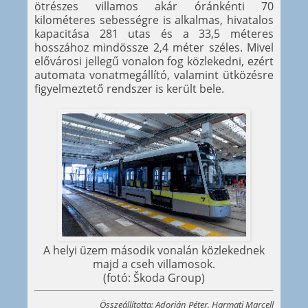
ötrészes villamos akár óránkénti 70
kilométeres sebességre is alkalmas, hivatalos
kapacitása 281 utas és a 33,5 méteres
hosszához mindössze 2,4 méter széles. Mivel
elővárosi jellegű vonalon fog közlekedni, ezért
automata vonatmegállító, valamint ütközésre
figyelmeztető rendszer is került bele.
A helyi üzem második vonalán közlekednek
majd a cseh villamosok.
(fotó: Škoda Group)
Összeállította: Adorján Péter, Harmati Marcell