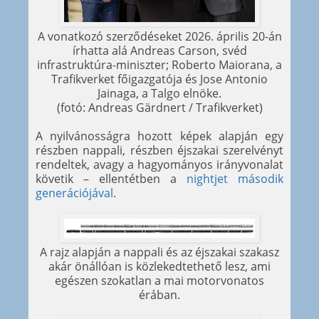
A vonatkozó szerződéseket 2026. április 20-án
írhatta alá Andreas Carson, svéd
infrastruktúra-miniszter; Roberto Maiorana, a
Trafikverket főigazgatója és Jose Antonio
Jainaga, a Talgo elnöke.
(fotó: Andreas Gärdnert / Trafikverket)
A nyilvánosságra hozott képek alapján egy
részben nappali, részben éjszakai szerelvényt
rendeltek, avagy a hagyományos irányvonalat
követik – ellentétben a
nightjet második
generációjával
.
A rajz alapján a nappali és az éjszakai szakasz
akár önállóan is közlekedtethető lesz, ami
egészen szokatlan a mai motorvonatos
érában.