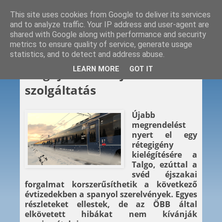
This site uses cookies from Google to deliver its services
and to analyze traffic. Your IP address and user-agent are
shared with Google along with performance and security
metrics to ensure quality of service, generate usage
statistics, and to detect and address abuse.
2026. 04. 24.
LEARN MORE
GOT IT
Megújuló svéd éjszakai
szolgáltatás
Újabb
megrendelést
nyert el egy
rétegigény
kielégítésére a
Talgo, ezúttal a
svéd éjszakai
forgalmat korszerűsíthetik a következő
évtizedekben a spanyol szerelvények. Egyes
részleteket ellestek, de az ÖBB által
elkövetett hibákat nem kívánják