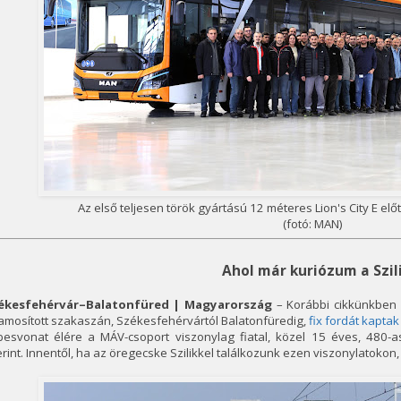
Az első teljesen török gyártású 12 méteres Lion's City E el
(fotó: MAN)
Ahol már kuriózum a Szil
ékesfehérvár–Balatonfüred | Magyarország
– Korábbi cikkünkben 
lamosított szakaszán, Székesfehérvártól Balatonfüredig,
fix fordát kaptak
besvonat élére a MÁV-csoport viszonylag fiatal, közel 15 éves, 480-a
rint. Innentől, ha az öregecske Szilikkel találkozunk ezen viszonylatoko