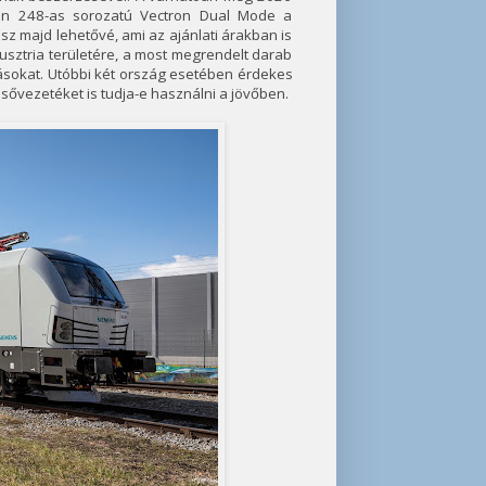
ján 248-as sorozatú Vectron Dual Mode a
 majd lehetővé, ami az ajánlati árakban is
sztria területére, a most megrendelt darab
ásokat. Utóbbi két ország esetében érdekes
sővezetéket is tudja-e használni a jövőben.