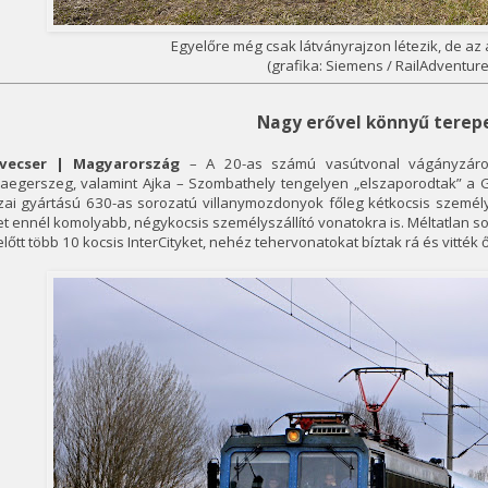
Egyelőre még csak látványrajzon létezik, de az ar
(grafika: Siemens / RailAdventure
Nagy erővel könnyű terep
vecser | Magyarország
– A 20-as számú vasútvonal vágányzárol
laegerszeg, valamint Ajka – Szombathely tengelyen „elszaporodtak” a G
zai gyártású 630-as sorozatú villanymozdonyok főleg kétkocsis személ
t ennél komolyabb, négykocsis személyszállító vonatokra is. Méltatlan sor
lőtt több 10 kocsis InterCityket, nehéz tehervonatokat bíztak rá és vitté