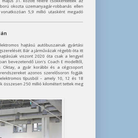
 május 31. között felére csökkentették az
 háború okozta üzemanyagár-robbanás ellen
re vonatkozóan 5,9 millió utasként megadó
lán
ektromos hajtású autóbuszainak gyártási
szerelését. Bár a járművázak régebb óta itt
hajtásúak viszont 2020 óta csak a lengyel
ban bevezetendő Lion's Coach E modelltől,
s Oktay, a gyár korábbi és a cégcsoport
srendszereket azonos szerelősoron fogják
 elektromos típusból – amely 10, 12 és 18
 összesen 250 millió kilométert tettek meg