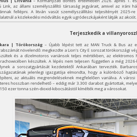
lnius | Litvánia
– Kormányzati döntés értelmében 2026. április 1. és
G Link, az állami személyszállító társaság jegyárait, amivel az iráni
vánnak fellépni. A litván vasút személyszállítási teljesítényét 2025-
lalatnál a közlekedési módváltás egyik ugródeszkájaként látják az akciót.
Terjeszkedik a villanyorosz
kara | Törökország
– Újabb lépést tett az MAN Truck & Bus az el
abszámát növelendő: megkezdte a Lion's City E sorozat törökországi vég
szültek és a dízelmotoros variánsok teljes mértékben, az elektromos 
arachowicében készültek. A lépés nem teljesen független a még 2026-
lynek a sorozatgyártását kezdetektől Ankarában tervezték. Barbaro
szágazatának jelenlegi igazgatója elmondta, hogy a különböző hajtá
építeni, az aktuális megrendeléseknek megfelelően variálva. A városi
eres hosszban rendelhető – eddig már 3.300 darabot gyártottak, melyek
150 ezer tonna szén-dioxid-kibocsátástól kímélték meg a városokat.