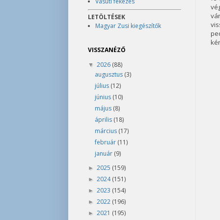
Vasúti fékezés
vé
vár
LETÖLTÉSEK
vis
Magyar Zusi kiegészítők
ped
kér
VISSZANÉZŐ
2026
(88)
▼
augusztus
(3)
július
(12)
június
(10)
május
(8)
április
(18)
március
(17)
február
(11)
január
(9)
2025
(159)
►
2024
(151)
►
2023
(154)
►
2022
(196)
►
2021
(195)
►