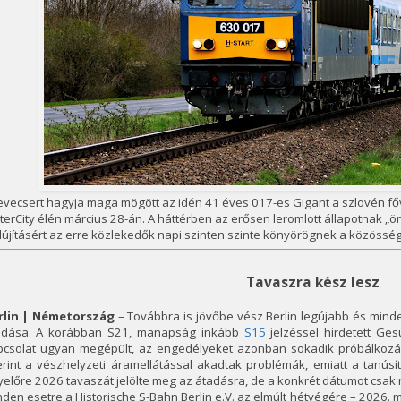
vecsert hagyja maga mögött az idén 41 éves 017-es Gigant a szlovén fővá
nterCity élén március 28-án. A háttérben az erősen leromlott állapotnak „ö
lújításért az erre közlekedők napi szinten szinte könyörögnek a közössé
Tavaszra kész lesz
rlin | Németország
– Továbbra is jövőbe vész Berlin legújabb és mind
adása. A korábban S21, manapság inkább
S15
jelzéssel hirdetett G
pcsolat ugyan megépült, az engedélyeket azonban sokadik próbálkozás
rint a vészhelyzeti áramellátással akadtak problémák, emiatt a tanúsí
előre 2026 tavaszát jelölte meg az átadásra, de a konkrét dátumot csak r
den esetre a Historische S-Bahn Berlin e.V. az elmúlt hétvégére – 2026. m