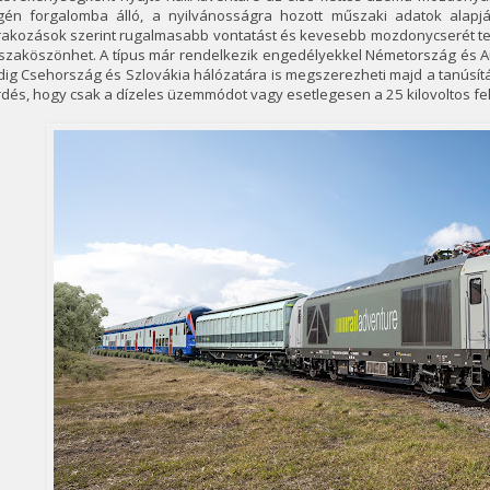
gén forgalomba álló, a nyilvánosságra hozott műszaki adatok alap
akozások szerint rugalmasabb vontatást és kevesebb mozdonycserét tesz
szaköszönhet. A típus már rendelkezik engedélyekkel Németország és Au
ig Csehország és Szlovákia hálózatára is megszerezheti majd a tanúsít
dés, hogy csak a dízeles üzemmódot vagy esetlegesen a 25 kilovoltos fel