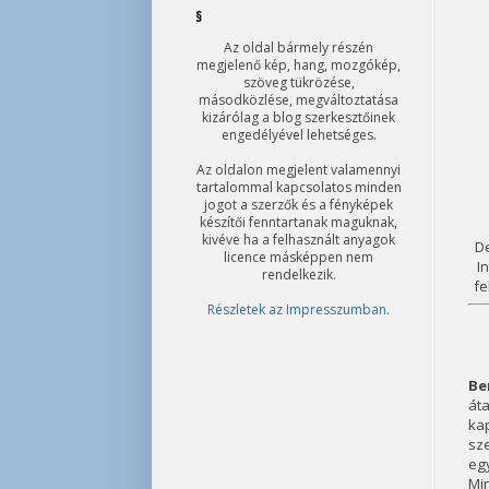
§
Az oldal bármely részén
megjelenő kép, hang, mozgókép,
szöveg tükrözése,
másodközlése, megváltoztatása
kizárólag a blog szerkesztőinek
engedélyével lehetséges.
Az oldalon megjelent valamennyi
tartalommal kapcsolatos minden
jogot a szerzők és a fényképek
készítői fenntartanak maguknak,
kivéve ha a felhasznált anyagok
De
licence másképpen nem
I
rendelkezik.
fe
Részletek az Impresszumban
.
Be
át
ka
sze
egy
Min