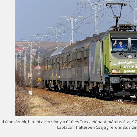
ld úton járunk, hirdeti a mozdony a 010-es Traxx. Nőnapi, március 8-ai, 9
kaptatón” háttérben Csajág református te