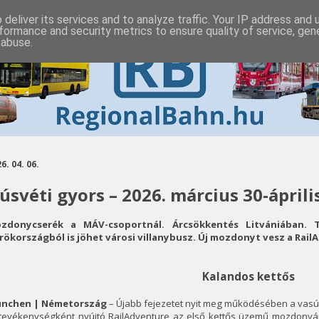
deliver its services and to analyze traffic. Your IP address and
formance and security metrics to ensure quality of service, ge
 abuse.
6. 04. 06.
úsvéti gyors – 2026. március 30-április
zdonycserék a MÁV-csoportnál. Árcsökkentés Litvániában. 
rökországból is jöhet városi villanybusz. Új mozdonyt vesz a Rail
Kalandos kettős
nchen | Németország
– Újabb fejezetet nyit meg működésében a vasút
 tevékenységként nyújtó RailAdventure az első kettős üzemű mozdony