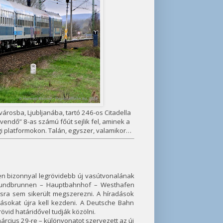
rosba, Ljubljanába, tartó 246-os Citadella
rvendő” 8-as számú főút sejlik fel, aminek a
gi platformokon. Talán, egyszer, valamikor…
en bizonnyal legrövidebb új vasútvonalának
esundbrunnen – Hauptbahnhof – Westhafen
ra sem sikerült megszerezni. A híradások
tásokat újra kell kezdeni. A Deutsche Bahn
övid határidővel tudják közölni.
árcius 29-re – különvonatot szervezett az új