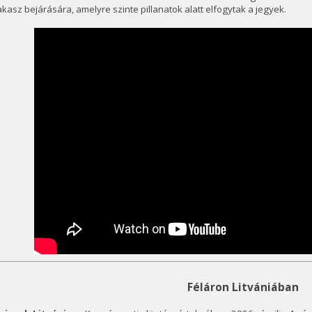
kasz bejárására, amelyre szinte pillanatok alatt elfogytak a jegyek.
Féláron Litvániában