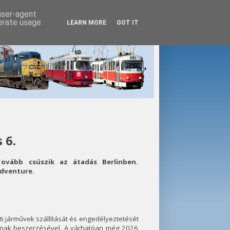
 user-agent
nerate usage
LEARN MORE
GOT IT
 6.
Tovább csúszik az átadás Berlinben.
Adventure.
i járművek szállítását és engedélyeztetését
ának beszerzésével. A várhatóan még 2026