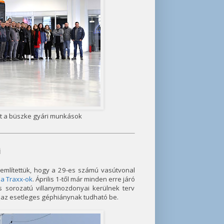
őtt a büszke gyári munkások
i
említettük, hogy a 29-es számú vasútvonal
 a Traxx-ok
. Április 1-től már minden erre járó
s sorozatú villanymozdonyai kerülnek terv
n, az esetleges géphiánynak tudható be.