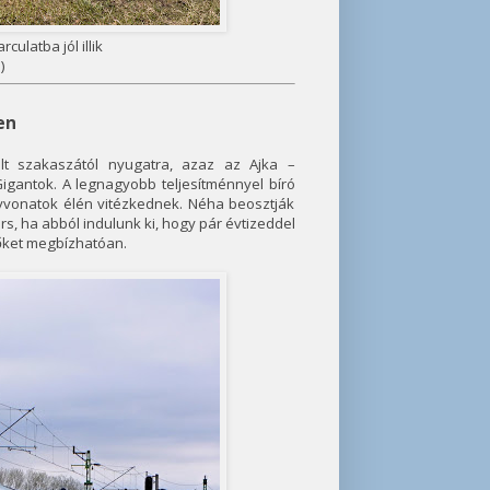
culatba jól illik
)
en
t szakaszától nyugatra, azaz az Ajka –
igantok. A legnagyobb teljesítménnyel bíró
yvonatok élén vitézkednek. Néha beosztják
s, ha abból indulunk ki, hogy pár évtizeddel
k őket megbízhatóan.