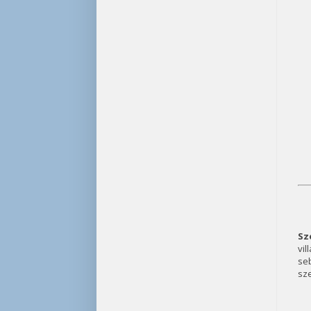
Sz
vil
se
sze