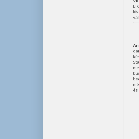
Vi
LT
kí
vál
An
dar
ké
St
me
bu
be
mét
és 