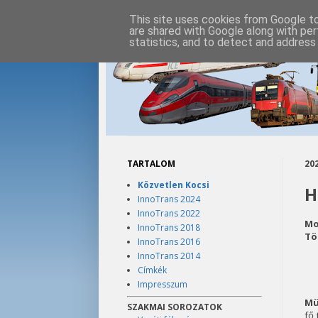
This site uses cookies from Google to 
are shared with Google along with per
statistics, and to detect and address
TARTALOM
202
Közvetlen Kocsi
H
InnoTrans 2024
InnoTrans 2022
Mo
InnoTrans 2018
Tö
InnoTrans 2016
InnoTrans 2014
Címkék
Impresszum
Mü
SZAKMAI SOROZATOK
fő