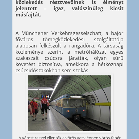
közlekedés résztvevőinek is élményt
jelentett – igaz, valószínűleg kicsit
másfajtát.
A Münchener Verkehrsgesselschaft, a bajor
főváros tömegközlekedési szolgáltatója
alaposan felkészült a rangadóra. A társaság
közleménye szerint a metróhálózat egyes
szakaszait csúcsra járatták, olyan sűrű
követést biztosítva, amekkora a hétköznapi
csúcsidőszakokban sem szokás.
A várost reggel ellepték a vörös vagy éppen vörös-fehér