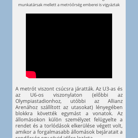
munkatársak mellett a metróőrség emberei is vigyáztak
A metrót viszont csúcsra járatták. Az U3-as és
az U6-os viszonylaton (előbbi az
Olympiastadionhoz, utóbbi az Allianz
Arenához szállított az utasokat) lényegében
blokkra követték egymást a vonatok. Az
állomásokon külön személyzet felügyelte a
rendet és a torlódások elkerülése végett volt,
amikor a forgalmasabb állomások bejáratait a