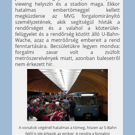
viewing helyszín és a stadion maga. Ekkor
hatalmas embertömeggel kellett
megküzdenie az MVG forgalomirányító
személyzetének, akik segítségül hívták a
rendőrséget és a valahol a közterület-
felügyelet és a rendőrség között álló U-Bahn-
Wache, azaz a metróőrség embereit a rend
fenntartására. Becsületükre legyen mondva:
forgalmi zavar volt a zsúfolt
metrószerelvények miatt, azonban balesetről
nem érkezett hír.
A vonatok végénél hatalmas a tömeg, hiszen az S-Bahn
felől is ide érkezik az ember. A rendre a forgalmi