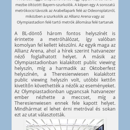
mezbe öltözött Bayern-szurkolók. A képen egy A sorozatú
metrókocsi távozik az Arabellapark felé az Odeonsplatzról,
miközben a szurkolók az Allianz Arena vagy az
Olympiastadion felé tartó metrók állomása felé tartanak
A BL-döntő három fontos helyszínét is
érintette a metróhálózat, így valóban
komolyan fel kellett készülni. Az egyik maga az
Allianz Arena, ahol a hírek szerint hatvanezer
néző foglalhatott helyet. A másik az
Olympiastadionban kialakított public viewing
helyszín, míg a harmadik az Oktoberfest
helyszínén, a Theresienwiesen kialakított
public viewing helyszín volt, utóbbi kettőn
kivetítőn követhették a nézők az eseményeket.
Az Olympiastadionban ugyancsak hatvanezer
ember nézhette a meccset, míg a
Theresienwiesen ennek fele kapott helyet.
Mindhármat el lehet érni metróval és sokan
ezt az utat választották.