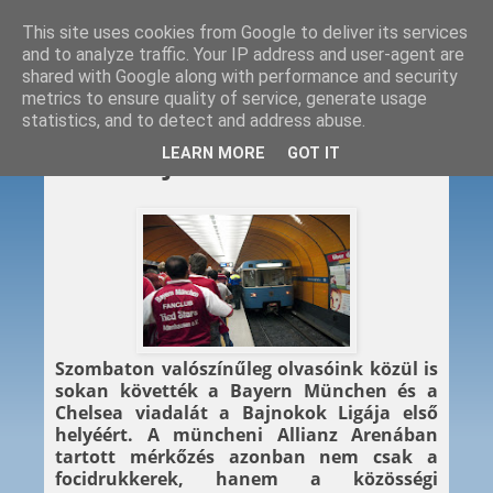
This site uses cookies from Google to deliver its services
and to analyze traffic. Your IP address and user-agent are
shared with Google along with performance and security
metrics to ensure quality of service, generate usage
statistics, and to detect and address abuse.
2012. 05. 21.
LEARN MORE
GOT IT
Csúcsra járt az MVG
Szombaton valószínűleg olvasóink közül is
sokan követték a Bayern München és a
Chelsea viadalát a Bajnokok Ligája első
helyéért. A müncheni Allianz Arenában
tartott mérkőzés azonban nem csak a
focidrukkerek, hanem a közösségi