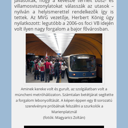
javasolták, hogy a kevésbé terhelt busz- és
villamosviszonylatokat válasszák az utasok –
nyilván a helyismerettel rendelkezők így is
tettek. Az MVG vezetője, Herbert König úgy
nyilatkozott: legutóbb a 2006-os foci VB idején
volt ilyen nagy forgalom a bajor fővárosban.
Aminek kereke volt és gurult, az szolgálatban volt a
müncheni metróhálózaton. Számtalan betétjárat segítette
a forgalom lebonyolítását. A képen éppen egy B sorozatú
szerelvényre próbálnak felszállni a szurkolók a
Marienplatznál
(fotók: Magyarics Zoltán)