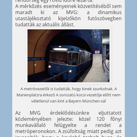
rendőrség egy rövid időre lezárta.
A mérkőzés eseményeinek közvetítéséből sem
maradt ki az MVG: a dinamikus
utastájékoztató kijelzőkön futószövegben
tudatták az aktuális állást.
A metróvezetők is tudatták, hogy kinek szurkolnak. A
Marienplatzra érkező A sorozatú kocsi vezetője előtt nem
véletlenül van kint a Bayern München-sál
Az MVG érdeklődésünkre eljuttatott
közleményében jelezte: közel 120 főnyi
munkavállaló felügyelte a rendet a
metróperonokon. A zsúfoltság miatt pedig azt