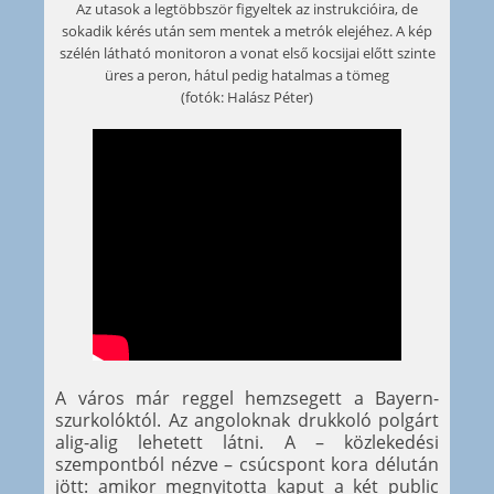
Az utasok a legtöbbször figyeltek az instrukcióira, de
sokadik kérés után sem mentek a metrók elejéhez. A kép
szélén látható monitoron a vonat első kocsijai előtt szinte
üres a peron, hátul pedig hatalmas a tömeg
(fotók: Halász Péter)
A város már reggel hemzsegett a Bayern-
szurkolóktól. Az angoloknak drukkoló polgárt
alig-alig lehetett látni. A – közlekedési
szempontból nézve – csúcspont kora délután
jött: amikor megnyitotta kaput a két public