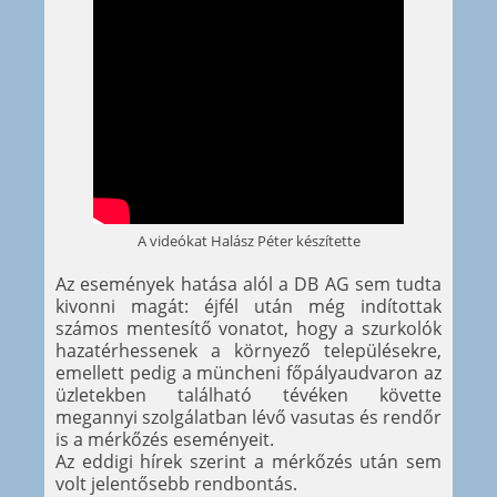
A videókat Halász Péter készítette
Az események hatása alól a DB AG sem tudta
kivonni magát: éjfél után még indítottak
számos mentesítő vonatot, hogy a szurkolók
hazatérhessenek a környező településekre,
emellett pedig a müncheni főpályaudvaron az
üzletekben található tévéken követte
megannyi szolgálatban lévő vasutas és rendőr
is a mérkőzés eseményeit.
Az eddigi hírek szerint a mérkőzés után sem
volt jelentősebb rendbontás.