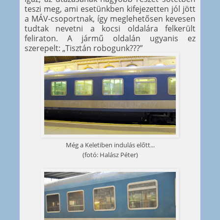
teszi meg, ami esetünkben kifejezetten jól jött
a MÁV-csoportnak, így meglehetősen kevesen
tudtak nevetni a kocsi oldalára felkerült
feliraton. A jármű oldalán ugyanis ez
szerepelt: „Tisztán robogunk???”
Még a Keletiben indulás előtt...
(fotó: Halász Péter)