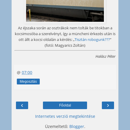
Az éjszaka során az osztrákok nem tolták be titokban a
kocsimosóba a szerelvényt, így a müncheni érkezés után is
ott állt a kocsi oldalán a kérdés: „
Tisztán robogunk???
”
(fotó: Magyarics Zoltán)
Halász Péter
@
07:00
Megosztás
‹
›
Főoldal
Internetes verzió megtekintése
Üzemeltető:
Blogger
.