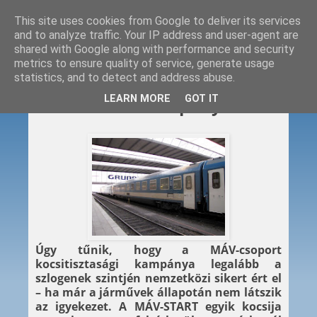
This site uses cookies from Google to deliver its services
and to analyze traffic. Your IP address and user-agent are
shared with Google along with performance and security
metrics to ensure quality of service, generate usage
statistics, and to detect and address abuse.
2012. 06. 28.
LEARN MORE
GOT IT
Nemzetközi kampány
Úgy tűnik, hogy a MÁV-csoport
kocsitisztasági kampánya legalább a
szlogenek szintjén nemzetközi sikert ért el
– ha már a járművek állapotán nem látszik
az igyekezet. A MÁV-START egyik kocsija