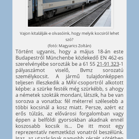
Vajon kitalálják-e olvasóink, hogy melyik kocsiról lehet
szó?
(fotó: Magyarics Zoltán)
Történt ugyanis, hogy a május 18-án este
Budapestről Münchenbe közlekedő EN 462-es
szerelvényébe sorozták be a 61 55
21-91 323
-1
pályaszámot viselő, Bvmz sorozatú
személykocsit. A jármű tulajdonképpen
teljesen illeszkedik a MÁV-csoportról alkotott
képbe: a szürke festék még szürkébb, s ahogy
a németek szokták mondani, látszik, ha be van
sorozva a vonatba: fél méterrel szélesebb a
többi kocsinál a kosz miatt. Persze, azért ez
erős túlzás, az elővárosi forgalomban vagy
éppen a belföldi gyorsokban akadnak ennél
koszosabb kocsik is... De itt most egy
reprezentatív nemzetközi vonatról beszélünk.
Igaz, az utazásának nagyobb részét sötétben