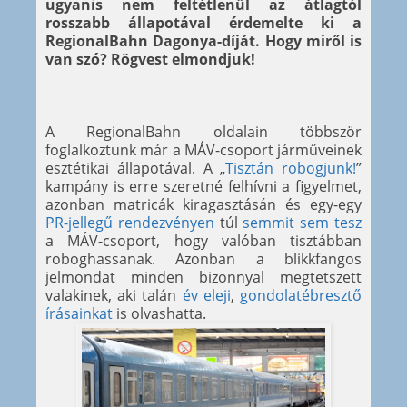
ugyanis nem feltétlenül az átlagtól
rosszabb állapotával érdemelte ki a
RegionalBahn Dagonya-díját. Hogy miről is
van szó? Rögvest elmondjuk!
A RegionalBahn oldalain többször
foglalkoztunk már a MÁV-csoport járműveinek
esztétikai állapotával. A „
Tisztán robogjunk!
”
kampány is erre szeretné felhívni a figyelmet,
azonban matricák kiragasztásán és egy-egy
PR-jellegű rendezvényen
túl
semmit sem tesz
a MÁV-csoport, hogy valóban tisztábban
roboghassanak. Azonban a blikkfangos
jelmondat minden bizonnyal megtetszett
valakinek, aki talán
év eleji
,
gondolatébresztő
írásainkat
is olvashatta.