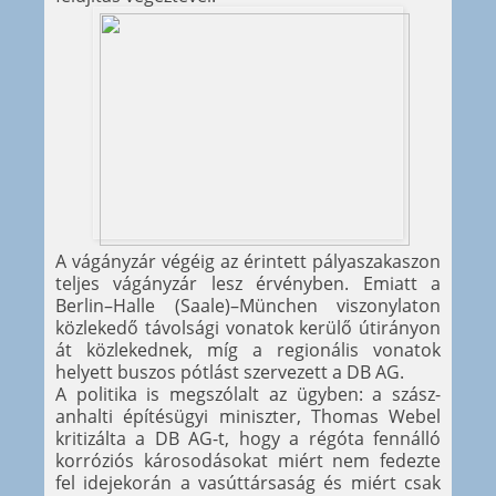
A vágányzár végéig az érintett pályaszakaszon
teljes vágányzár lesz érvényben. Emiatt a
Berlin–Halle (Saale)–München viszonylaton
közlekedő távolsági vonatok kerülő útirányon
át közlekednek, míg a regionális vonatok
helyett buszos pótlást szervezett a DB AG.
A politika is megszólalt az ügyben: a szász-
anhalti építésügyi miniszter, Thomas Webel
kritizálta a DB AG-t, hogy a régóta fennálló
korróziós károsodásokat miért nem fedezte
fel idejekorán a vasúttársaság és miért csak