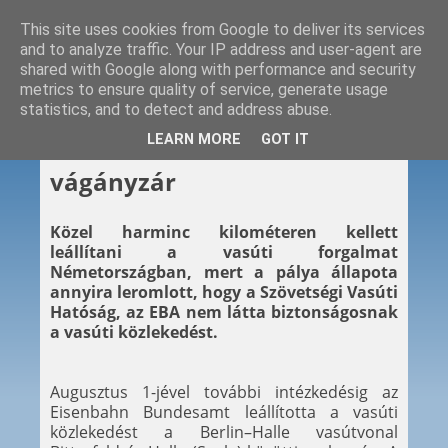
This site uses cookies from Google to deliver its services
and to analyze traffic. Your IP address and user-agent are
shared with Google along with performance and security
metrics to ensure quality of service, generate usage
statistics, and to detect and address abuse.
2012. 09. 28.
LEARN MORE
GOT IT
Harminc kilométer
vágányzár
Közel harminc kilométeren kellett
leállítani a vasúti forgalmat
Németországban, mert a pálya állapota
annyira leromlott, hogy a Szövetségi Vasúti
Hatóság, az EBA nem látta biztonságosnak
a vasúti közlekedést.
Augusztus 1-jével további intézkedésig az
Eisenbahn Bundesamt leállította a vasúti
közlekedést a Berlin–Halle vasútvonal