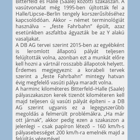
Bitterfeld és Halle (Saale) közötti szakaszán. A
vasútvonalat még 1995-ben újították fel a
Halle/Lipcse–Berlin tengely korszerűsítéséhez
kapcsolódóan. Akkor – német terminológiát
használva – „feste Fahrbahn” épült, azaz
esetünkben aszfaltba ágyazták be az Y alakú
vasaljakat.
A DB AG tervei szerint 2015-ben az egyébként
is leromlott állapotú pályát teljesen
felújították volna, azonban ezt a munkát előre
kell hozni a vártnál rosszabb állapotok helyett.
Érdemes megjegyezni: a korabeli tervek
szerint a „feste Fahrbahn” mintegy hatvan
évig megfelelő vasúti pálya maradt volna.
A harminc kilométeres Bitterfeld–Halle (Saale)
pályaszakaszon kerek tizenöt kilométeren kell
majd teljesen új vasúti pályát építeni – a DB
AG szerint ugyanis ez a legegyszerűbb
megoldás a felmerült problémákra. „Ha már
ott járnak”, akkor pedig ezen a szakaszon a
jelenlegi – csak papíron létező – 160 km/h-s
pályasebességet 200 km/h-ra emelnék majd a
felújítás végeztével.