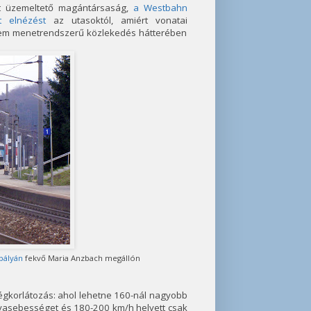
at üzemeltető magántársaság,
a Westbahn
 elnézést
az utasoktól, amiért vonatai
nem menetrendszerű közlekedés hátterében
pályán
fekvő Maria Anzbach megállón
ségkorlátozás: ahol lehetne 160-nál nagyobb
ályasebességet és 180-200 km/h helyett csak