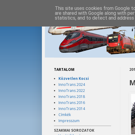
This site uses cookies from Google to 
are shared with Google along with per
statistics, and to detect and address
TARTALOM
201
Közvetlen Kocsi
M
InnoTrans 2024
InnoTrans 2022
InnoTrans 2018
InnoTrans 2016
InnoTrans 2014
Címkék
Impresszum
SZAKMAI SOROZATOK