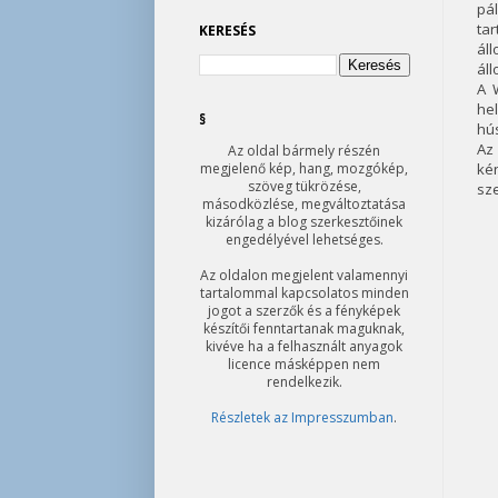
pá
tar
KERESÉS
ál
áll
A 
hel
§
hús
Az
Az oldal bármely részén
megjelenő kép, hang, mozgókép,
ké
szöveg tükrözése,
sz
másodközlése, megváltoztatása
kizárólag a blog szerkesztőinek
engedélyével lehetséges.
Az oldalon megjelent valamennyi
tartalommal kapcsolatos minden
jogot a szerzők és a fényképek
készítői fenntartanak maguknak,
kivéve ha a felhasznált anyagok
licence másképpen nem
rendelkezik.
Részletek az Impresszumban
.