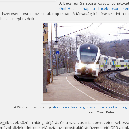
A Bécs és Salzburg közötti vonatok
GmbH a minap a facebookon kért
ndszeresen késnek az elmúlt napokban. A társaság közlése szerint a 
b ok is meghúzódik.
A Westbahn szerelvénye
december 8-án még tervezetten haladt át a régi 
(fotók: Óvári Péter)
egyik ezek közül a hideg időjárás és a havazás miatt bevezetett sebes
póval közlekedni, ott korlátozta az infrastruktúrát üzemeltető ÖBB a p