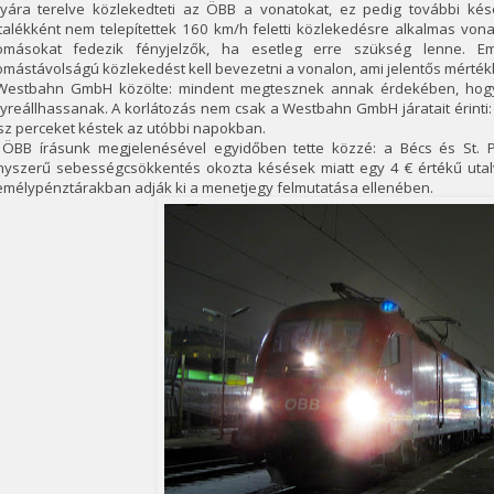
lyára terelve közlekedteti az ÖBB a vonatokat, ez pedig további ké
talékként nem telepítettek 160 km/h feletti közlekedésre alkalmas von
lomásokat fedezik fényjelzők, ha esetleg erre szükség lenne. 
omástávolságú közlekedést kell bevezetni a vonalon, ami jelentős mérték
Westbahn GmbH közölte: mindent megtesznek annak érdekében, hogy
yreállhassanak. A korlátozás nem csak a Westbahn GmbH járatait érinti: 
z perceket késtek az utóbbi napokban.
 ÖBB írásunk megjelenésével egyidőben tette közzé: a Bécs és St. 
nyszerű sebességcsökkentés okozta késések miatt egy 4 € értékű utalvá
emélypénztárakban adják ki a menetjegy felmutatása ellenében.