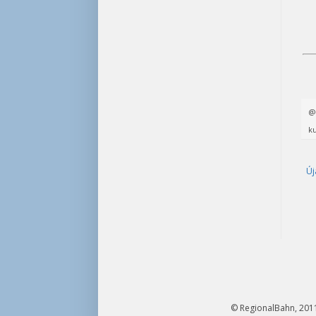
ku
Új
© RegionalBahn, 2011