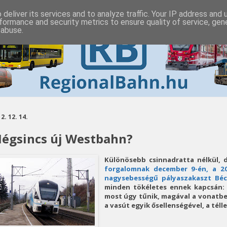
deliver its services and to analyze traffic. Your IP address and
formance and security metrics to ensure quality of service, ge
 abuse.
2. 12. 14.
égsincs új Westbahn?
Különösebb csinnadratta nélkül, 
forgalomnak december 9-én, a 20
nagysebességű pályaszakaszt Béc
minden tökéletes ennek kapcsán
most úgy tűnik, magával a vonatbe
a vasút egyik ősellenségével, a télle