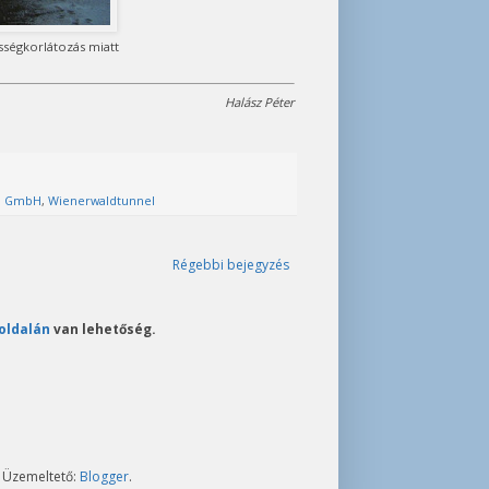
sségkorlátozás miatt
Halász Péter
n GmbH
,
Wienerwaldtunnel
Régebbi bejegyzés
oldalán
van lehetőség.
. Üzemeltető:
Blogger
.