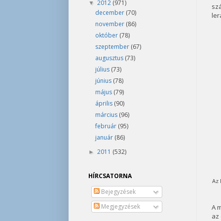
2012
(971)
▼
szá
december
(70)
ler
november
(86)
október
(78)
szeptember
(67)
augusztus
(73)
július
(73)
június
(78)
május
(79)
április
(90)
március
(96)
február
(95)
január
(86)
2011
(532)
►
HÍRCSATORNA
Az 
Bejegyzések
Megjegyzések
A m
az 