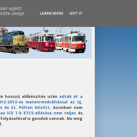
 user-agent
nerate usage
LEARN MORE
GOT IT
de hosszú előkészítés után
adták át a
12-2013-as menetrendváltással az új,
s és St. Pölten között
. Azonban nem
:
az ICE T-k ETCS-ellátása nem teljes
és
folyásolóval is gondok vannak. No meg
l.