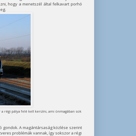
ni, hogy a menetszél által felkavart porhó
meg.
 régi pálya felé kell kerülni, ami önmagában sok
lló gondok. A magántársaság közlése szerint
tveres problémák vannak, így sokszor a régi