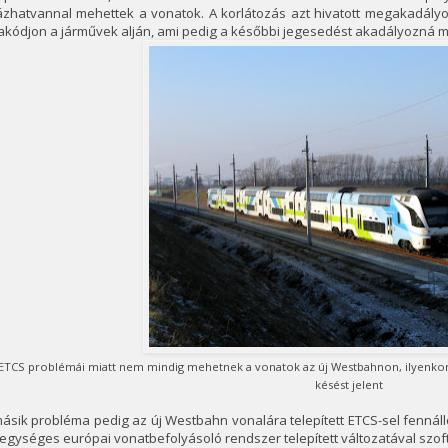
zhatvannal mehettek a vonatok. A korlátozás azt hivatott megakadályoz
akódjon a járművek alján, ami pedig a későbbi jegesedést akadályozná 
ETCS problémái miatt nem mindig mehetnek a vonatok az új Westbahnon, ilyenkor a
késést jelent
ásik probléma pedig az új Westbahn vonalára telepített ETCS-sel fenná
egységes európai vonatbefolyásoló rendszer telepített változatával szof