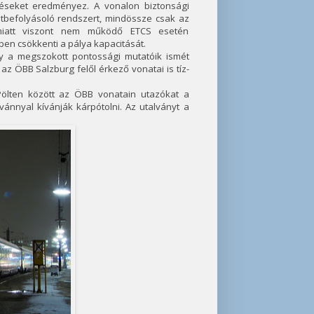
séseket eredményez. A vonalon biztonsági
atbefolyásoló rendszert, mindössze csak az
Emiatt viszont nem működő ETCS esetén
ben csökkenti a pálya kapacitását.
 a megszokott pontossági mutatóik ismét
az ÖBB Salzburg felől érkező vonatai is tíz-
Pölten között az ÖBB vonatain utazókat a
nnyal kívánják kárpótolni. Az utalványt a