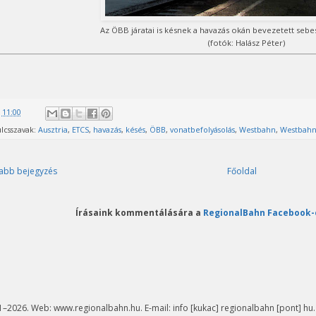
Az ÖBB járatai is késnek a havazás okán bevezetett sebe
(fotók: Halász Péter)
@
11:00
lcsszavak:
Ausztria
,
ETCS
,
havazás
,
késés
,
ÖBB
,
vonatbefolyásolás
,
Westbahn
,
Westbah
abb bejegyzés
Főoldal
Írásaink kommentálására a
RegionalBahn Facebook-
–2026. Web: www.regionalbahn.hu. E-mail: info [kukac] regionalbahn [pont] hu