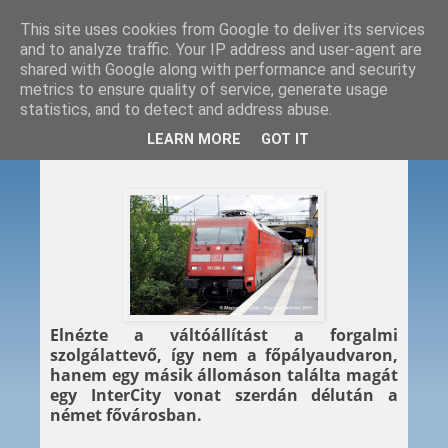
This site uses cookies from Google to deliver its services
and to analyze traffic. Your IP address and user-agent are
shared with Google along with performance and security
metrics to ensure quality of service, generate usage
statistics, and to detect and address abuse.
2013. 07. 11.
LEARN MORE
GOT IT
Elnézték a váltóállítást
Elnézte a váltóállítást a forgalmi
szolgálattevő, így nem a főpályaudvaron,
hanem egy másik állomáson találta magát
egy InterCity vonat szerdán délután a
német fővárosban.