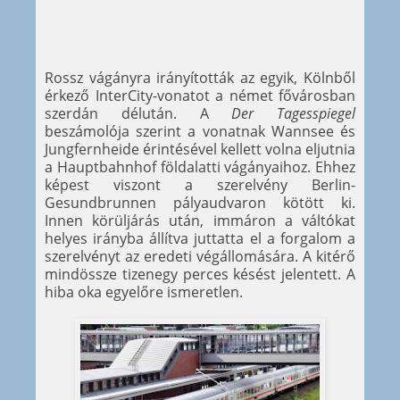
Rossz vágányra irányították az egyik, Kölnből
érkező InterCity-vonatot a német fővárosban
szerdán délután. A
Der Tagesspiegel
beszámolója szerint a vonatnak Wannsee és
Jungfernheide érintésével kellett volna eljutnia
a Hauptbahnhof földalatti vágányaihoz. Ehhez
képest viszont a szerelvény Berlin-
Gesundbrunnen pályaudvaron kötött ki.
Innen körüljárás után, immáron a váltókat
helyes irányba állítva juttatta el a forgalom a
szerelvényt az eredeti végállomására. A kitérő
mindössze tizenegy perces késést jelentett. A
hiba oka egyelőre ismeretlen.