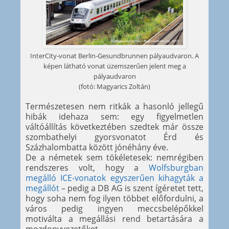
InterCity-vonat Berlin-Gesundbrunnen pályaudvaron. A
képen látható vonat üzemszerűen jelent meg a
pályaudvaron
(fotó: Magyarics Zoltán)
Természetesen nem ritkák a hasonló jellegű
hibák idehaza sem: egy figyelmetlen
váltóállítás következtében szedtek már össze
szombathelyi gyorsvonatot Érd és
Százhalombatta között jónéhány éve.
De a németek sem tökéletesek: nemrégiben
rendszeres volt, hogy a
Wolfsburgban
megálló ICE-vonatok egyszerűen kihagyták a
megállót
– pedig a DB AG is szent ígéretet tett,
hogy soha nem fog ilyen többet előfordulni, a
város pedig ingyen meccsbelépőkkel
motiválta a megállási rend betartására a