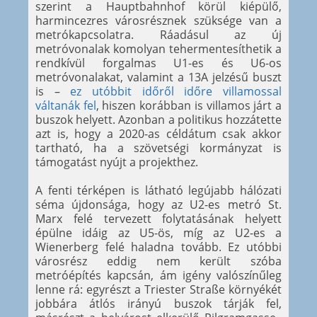
szerint a Hauptbahnhof körül kiépülő,
harmincezres városrésznek szüksége van a
metrókapcsolatra. Ráadásul az új
metróvonalak komolyan tehermentesíthetik a
rendkívül forgalmas U1-es és U6-os
metróvonalakat, valamint a 13A jelzésű buszt
is –
ez utóbbit időről időre villamossal
váltanák fel
, hiszen korábban is villamos járt a
buszok helyett. Azonban a politikus hozzátette
azt is, hogy a 2020-as céldátum csak akkor
tartható, ha a szövetségi kormányzat is
támogatást nyújt a projekthez.
A fenti térképen is látható legújabb hálózati
séma újdonsága, hogy az U2-es metró St.
Marx felé tervezett folytatásának helyett
épülne idáig az U5-ös, míg az U2-es a
Wienerberg felé haladna tovább. Ez utóbbi
városrész eddig nem került szóba
metróépítés kapcsán, ám igény valószínűleg
lenne rá: egyrészt a Triester Straße környékét
jobbára átlós irányú buszok tárják fel,