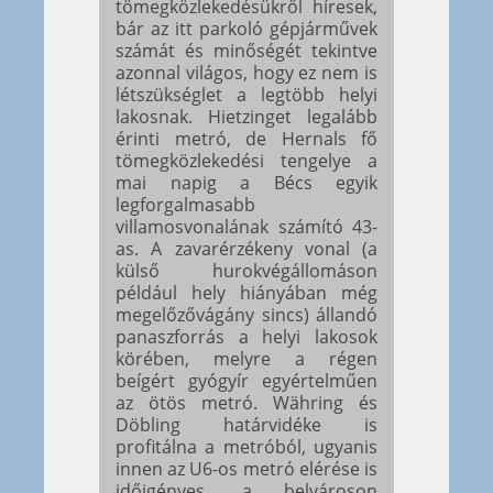
tömegközlekedésükről híresek,
bár az itt parkoló gépjárművek
számát és minőségét tekintve
azonnal világos, hogy ez nem is
létszükséglet a legtöbb helyi
lakosnak. Hietzinget legalább
érinti metró, de Hernals fő
tömegközlekedési tengelye a
mai napig a Bécs egyik
legforgalmasabb
villamosvonalának számító 43-
as. A zavarérzékeny vonal (a
külső hurokvégállomáson
például hely hiányában még
megelőzővágány sincs) állandó
panaszforrás a helyi lakosok
körében, melyre a régen
beígért gyógyír egyértelműen
az ötös metró. Währing és
Döbling határvidéke is
profitálna a metróból, ugyanis
innen az U6-os metró elérése is
időigényes, a belvároson