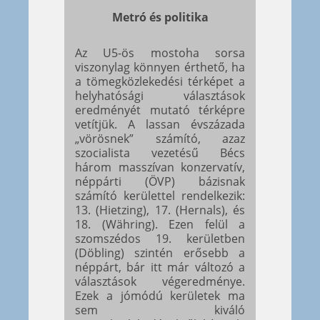
Metró és politika
Az U5-ös mostoha sorsa
viszonylag könnyen érthető, ha
a tömegközlekedési térképet a
helyhatósági választások
eredményét mutató térképre
vetítjük. A lassan évszázada
„vörösnek” számító, azaz
szocialista vezetésű Bécs
három masszívan konzervatív,
néppárti (ÖVP) bázisnak
számító kerülettel rendelkezik:
13. (Hietzing), 17. (Hernals), és
18. (Währing). Ezen felül a
szomszédos 19. kerületben
(Döbling) szintén erősebb a
néppárt, bár itt már változó a
választások végeredménye.
Ezek a jómódú kerületek ma
sem kiváló