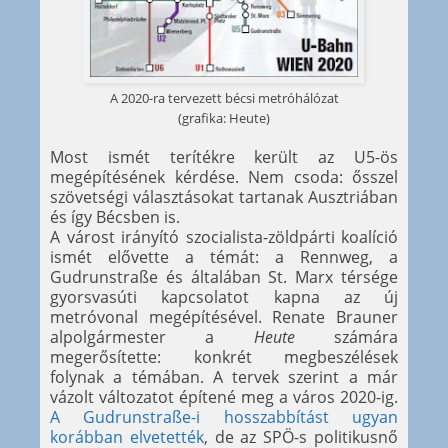
A 2020-ra tervezett bécsi metróhálózat
(grafika: Heute)
Most ismét terítékre került az U5-ös
megépítésének kérdése. Nem csoda: ősszel
szövetségi választásokat tartanak Ausztriában
és így Bécsben is.
A várost irányító szocialista-zöldpárti koalíció
ismét elővette a témát: a Rennweg, a
Gudrunstraße és általában St. Marx térsége
gyorsvasúti kapcsolatot kapna az új
metróvonal megépítésével. Renate Brauner
alpolgármester a
Heute
számára
megerősítette: konkrét megbeszélések
folynak a témában. A tervek szerint a már
vázolt változatot építené meg a város 2020-ig.
A Gudrunstraße-i hosszabbítást ugyan
korábban elvetették
, de az SPÖ-s politikusnő