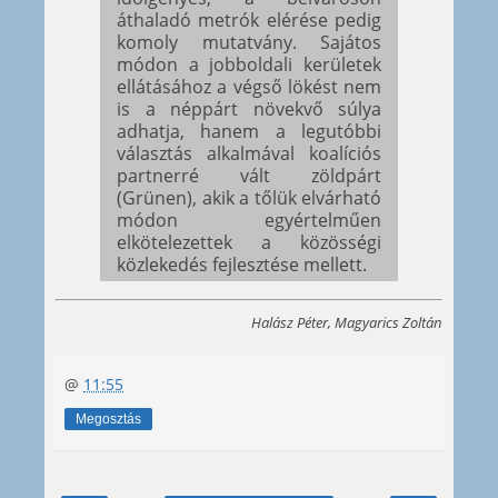
áthaladó metrók elérése pedig
komoly mutatvány. Sajátos
módon a jobboldali kerületek
ellátásához a végső lökést nem
is a néppárt növekvő súlya
adhatja, hanem a legutóbbi
választás alkalmával koalíciós
partnerré vált zöldpárt
(Grünen), akik a tőlük elvárható
módon egyértelműen
elkötelezettek a közösségi
közlekedés fejlesztése mellett.
Halász Péter, Magyarics Zoltán
@
11:55
Megosztás