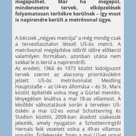
megépülhet. Már ha megépül,
mindenesetre tervek, elképzelések
folyamatosan terítékre kerülnek – így most
is napirendre került a metróvonal ügye.
A bécsiek „négyes metrója” a még mindig csak
a tervezőasztalon létező U5-ös metró. A
metróvonal megépítése időről időre előkerül
valamilyen formában, azonban utána nem
sokkal le is kerül a napirendről.
Az eredeti, 1966 és 1973 között kidolgozott
tervek szerint az alacsony prioritásúként
jelzett U5-ös metróvonalat Meidling
Hauptstaße – az U4-es állomása – és St. Marx
között építették volna meg a Gürtel mentén,
lényegében kiváltva a mai 18-as villamost. A
későbbi változtatások során a terveken U5-
öskén a mai U2-es vonal Schottenring és
Stadion közötti, 2008-ban átadott szakaszát
jelezték, amely nyugaton a Schottenringtől
Hernals felé vezetett volna a 49-es villamos
vonalán. Érdekesség, hogy a mai U2-es vonal