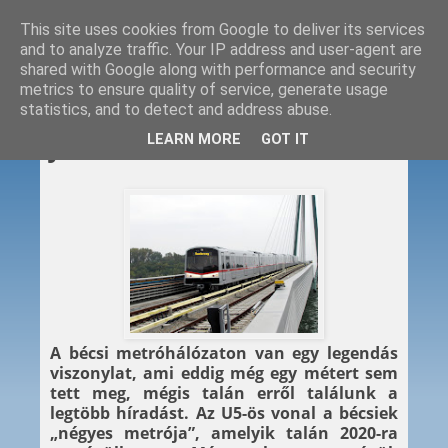
This site uses cookies from Google to deliver its services
and to analyze traffic. Your IP address and user-agent are
shared with Google along with performance and security
metrics to ensure quality of service, generate usage
statistics, and to detect and address abuse.
2013. 09. 16.
LEARN MORE
GOT IT
Jöhet az U5?
A bécsi metróhálózaton van egy legendás
viszonylat, ami eddig még egy métert sem
tett meg, mégis talán erről találunk a
legtöbb híradást. Az U5-ös vonal a bécsiek
„négyes metrója”, amelyik talán 2020-ra