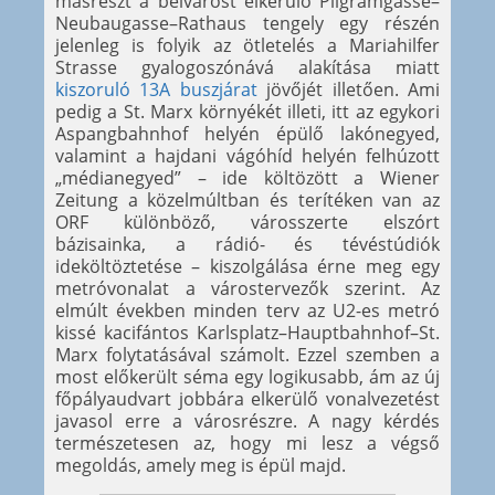
másrészt a belvárost elkerülő Pilgramgasse–
Neubaugasse–Rathaus tengely egy részén
jelenleg is folyik az ötletelés a Mariahilfer
Strasse gyalogoszónává alakítása miatt
kiszoruló 13A buszjárat
jövőjét illetően. Ami
pedig a St. Marx környékét illeti, itt az egykori
Aspangbahnhof helyén épülő lakónegyed,
valamint a hajdani vágóhíd helyén felhúzott
„médianegyed” – ide költözött a Wiener
Zeitung a közelmúltban és terítéken van az
ORF különböző, városszerte elszórt
bázisainka, a rádió- és tévéstúdiók
ideköltöztetése – kiszolgálása érne meg egy
metróvonalat a várostervezők szerint. Az
elmúlt években minden terv az U2-es metró
kissé kacifántos Karlsplatz–Hauptbahnhof–St.
Marx folytatásával számolt. Ezzel szemben a
most előkerült séma egy logikusabb, ám az új
főpályaudvart jobbára elkerülő vonalvezetést
javasol erre a városrészre. A nagy kérdés
természetesen az, hogy mi lesz a végső
megoldás, amely meg is épül majd.