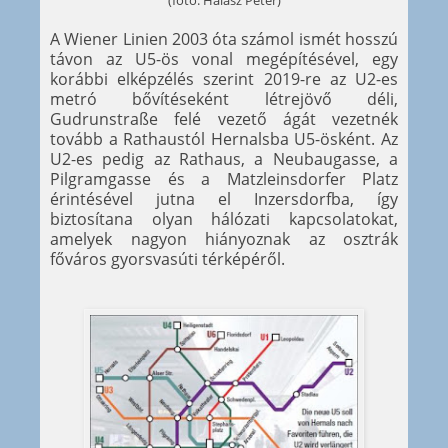
(fotó: Halász Péter)
A Wiener Linien 2003 óta számol ismét hosszú
távon az U5-ös vonal megépítésével, egy
korábbi elképzélés szerint 2019-re az U2-es
metró bővítéseként létrejövő déli,
Gudrunstraße felé vezető ágát vezetnék
tovább a Rathaustól Hernalsba U5-ösként. Az
U2-es pedig az Rathaus, a Neubaugasse, a
Pilgramgasse és a Matzleinsdorfer Platz
érintésével jutna el Inzersdorfba, így
biztosítana olyan hálózati kapcsolatokat,
amelyek nagyon hiányoznak az osztrák
főváros gyorsvasúti térképéről.